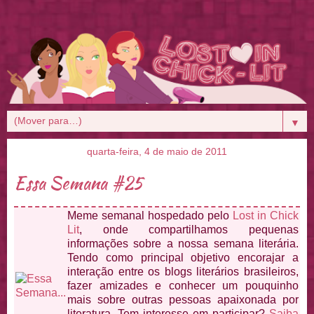
▼
quarta-feira, 4 de maio de 2011
Essa Semana #25
Meme semanal hospedado pelo
Lost in Chick
Lit
, onde compartilhamos pequenas
informações sobre a nossa semana literária.
Tendo como principal objetivo encorajar a
interação entre os blogs literários brasileiros,
fazer amizades e conhecer um pouquinho
mais sobre outras pessoas apaixonada por
literatura. Tem interesse em participar?
Saiba