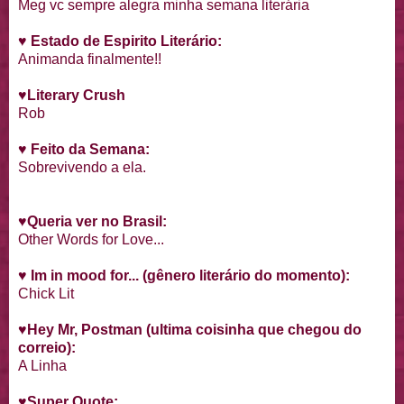
Meg vc sempre alegra minha semana literária
♥
Estado de Espirito Literário:
Animanda finalmente!!
♥
Literary Crush
Rob
♥ Feito da Semana:
Sobrevivendo a ela.
♥Queria ver no Brasil:
Other Words for Love...
♥ Im in mood for... (gênero literário do momento):
Chick Lit
♥
Hey Mr, Postman (ultima coisinha que chegou do
correio):
A Linha
♥
Super Quote: