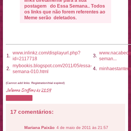
links diretamente para a sua
postagem do Essa Semana.. Todos
os links que não forem referentes ao
Meme serão deletados.
www.inlinkz.com/displayurl.php?
www.nacabecei
1.
3.
id=2117718
seman...
mybookis.blogspot.com/2011/05/essa-
2.
4.
minhaestanteme
semana-010.html
(Cannot add links: Registration/trial expired)
Julianna Steffens
às
21:54
Compartilhar
17 comentários:
Mariana Paixão
4 de maio de 2011 às 21:57