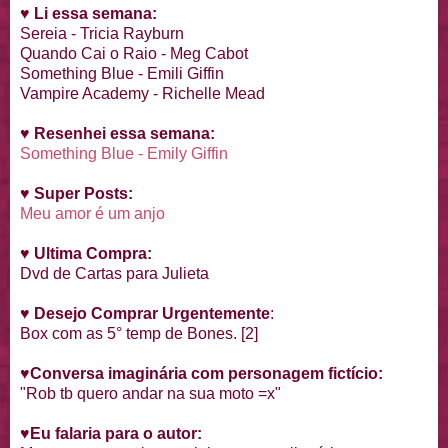
♥
Li essa semana:
Sereia - Tricia Rayburn
Quando Cai o Raio - Meg Cabot
Something Blue - Emili Giffin
Vampire Academy - Richelle Mead
♥
Resenhei essa semana:
Something Blue - Emily Giffin
♥
Super Posts:
Meu amor é um anjo
♥
Ultima Compra:
Dvd de Cartas para Julieta
♥
Desejo Comprar Urgentemente
:
Box com as 5° temp de Bones. [2]
♥
Conversa imaginária com personagem fictício:
"Rob tb quero andar na sua moto =x"
♥
Eu falaria para o autor: