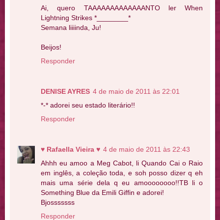
Ai, quero TAAAAAAAAAAAAANTO ler When
Lightning Strikes *________*
Semana liiiinda, Ju!
Beijos!
Responder
DENISE AYRES
4 de maio de 2011 às 22:01
*-* adorei seu estado literário!!
Responder
♥ Rafaella Vieira ♥
4 de maio de 2011 às 22:43
Ahhh eu amoo a Meg Cabot, li Quando Cai o Raio
em inglês, a coleção toda, e soh posso dizer q eh
mais uma série dela q eu amoooooooo!!TB li o
Something Blue da Emili Giffin e adorei!
Bjosssssss
Responder