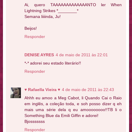
Ai, quero TAAAAAAAAAAAAANTO ler When
Lightning Strikes *________*
Semana liiiinda, Ju!
Beijos!
Responder
DENISE AYRES
4 de maio de 2011 às 22:01
*-* adorei seu estado literário!!
Responder
♥ Rafaella Vieira ♥
4 de maio de 2011 às 22:43
Ahhh eu amoo a Meg Cabot, li Quando Cai o Raio
em inglês, a coleção toda, e soh posso dizer q eh
mais uma série dela q eu amoooooooo!!TB li o
Something Blue da Emili Giffin e adorei!
Bjosssssss
Responder