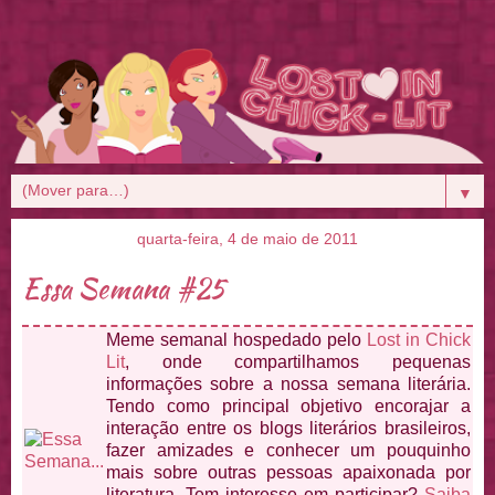
▼
quarta-feira, 4 de maio de 2011
Essa Semana #25
Meme semanal hospedado pelo
Lost in Chick
Lit
, onde compartilhamos pequenas
informações sobre a nossa semana literária.
Tendo como principal objetivo encorajar a
interação entre os blogs literários brasileiros,
fazer amizades e conhecer um pouquinho
mais sobre outras pessoas apaixonada por
literatura. Tem interesse em participar?
Saiba