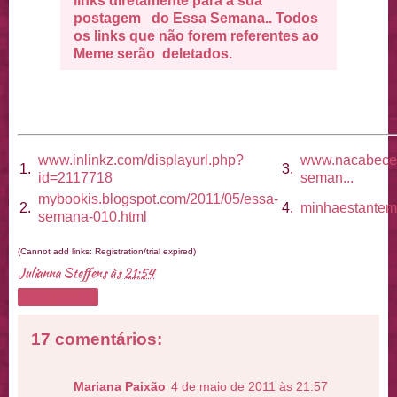
links diretamente para a sua
postagem do Essa Semana.. Todos
os links que não forem referentes ao
Meme serão deletados.
www.inlinkz.com/displayurl.php?
www.nacabecei
1.
3.
id=2117718
seman...
mybookis.blogspot.com/2011/05/essa-
2.
4.
minhaestanteme
semana-010.html
(Cannot add links: Registration/trial expired)
Julianna Steffens
às
21:54
Compartilhar
17 comentários:
Mariana Paixão
4 de maio de 2011 às 21:57