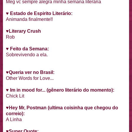
Meg vc sempre alegra minha semana literária
♥
Estado de Espirito Literário:
Animanda finalmente!!
♥
Literary Crush
Rob
♥ Feito da Semana:
Sobrevivendo a ela.
♥Queria ver no Brasil:
Other Words for Love...
♥ Im in mood for... (gênero literário do momento):
Chick Lit
♥
Hey Mr, Postman (ultima coisinha que chegou do
correio):
A Linha
♥
Super Quote: