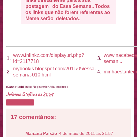
links diretamente para a sua
postagem do Essa Semana.. Todos
os links que não forem referentes ao
Meme serão deletados.
www.inlinkz.com/displayurl.php?
www.nacabecei
1.
3.
id=2117718
seman...
mybookis.blogspot.com/2011/05/essa-
2.
4.
minhaestanteme
semana-010.html
(Cannot add links: Registration/trial expired)
Julianna Steffens
às
21:54
Compartilhar
17 comentários:
Mariana Paixão
4 de maio de 2011 às 21:57