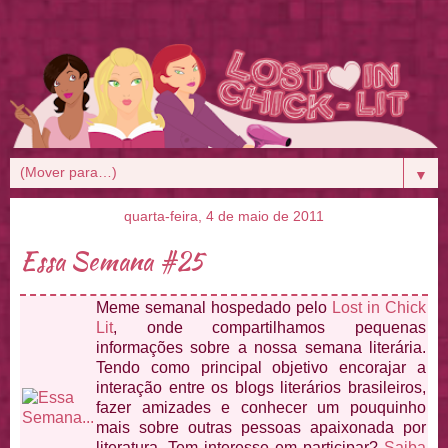
▼
quarta-feira, 4 de maio de 2011
Essa Semana #25
Meme semanal hospedado pelo
Lost in Chick
Lit
, onde compartilhamos pequenas
informações sobre a nossa semana literária.
Tendo como principal objetivo encorajar a
interação entre os blogs literários brasileiros,
fazer amizades e conhecer um pouquinho
mais sobre outras pessoas apaixonada por
literatura. Tem interesse em participar?
Saiba