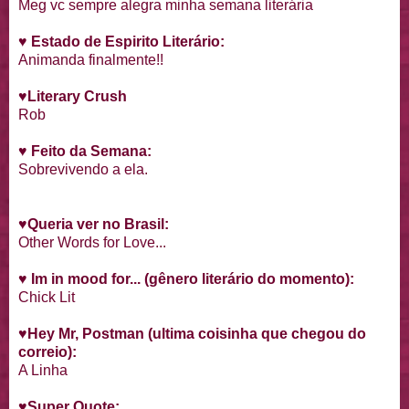
Meg vc sempre alegra minha semana literária
♥
Estado de Espirito Literário:
Animanda finalmente!!
♥
Literary Crush
Rob
♥ Feito da Semana:
Sobrevivendo a ela.
♥Queria ver no Brasil:
Other Words for Love...
♥ Im in mood for... (gênero literário do momento):
Chick Lit
♥
Hey Mr, Postman (ultima coisinha que chegou do
correio):
A Linha
♥
Super Quote: