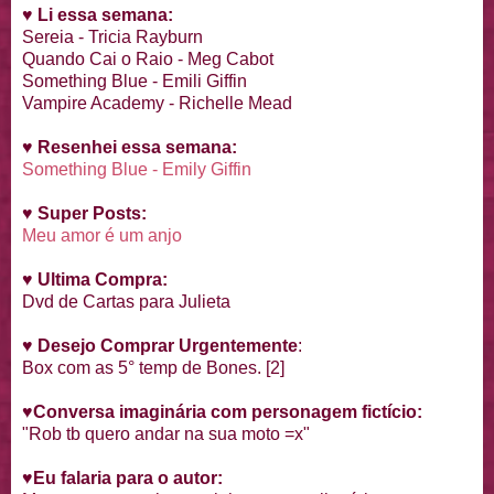
♥
Li essa semana:
Sereia - Tricia Rayburn
Quando Cai o Raio - Meg Cabot
Something Blue - Emili Giffin
Vampire Academy - Richelle Mead
♥
Resenhei essa semana:
Something Blue - Emily Giffin
♥
Super Posts:
Meu amor é um anjo
♥
Ultima Compra:
Dvd de Cartas para Julieta
♥
Desejo Comprar Urgentemente
:
Box com as 5° temp de Bones. [2]
♥
Conversa imaginária com personagem fictício:
"Rob tb quero andar na sua moto =x"
♥
Eu falaria para o autor: