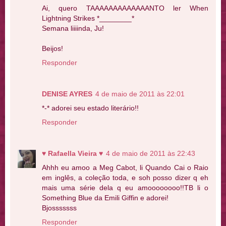
Ai, quero TAAAAAAAAAAAAANTO ler When
Lightning Strikes *________*
Semana liiiinda, Ju!
Beijos!
Responder
DENISE AYRES
4 de maio de 2011 às 22:01
*-* adorei seu estado literário!!
Responder
♥ Rafaella Vieira ♥
4 de maio de 2011 às 22:43
Ahhh eu amoo a Meg Cabot, li Quando Cai o Raio
em inglês, a coleção toda, e soh posso dizer q eh
mais uma série dela q eu amoooooooo!!TB li o
Something Blue da Emili Giffin e adorei!
Bjosssssss
Responder