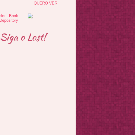
QUERO VER
Siga o Lost!