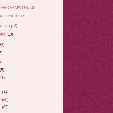
INHA CAIXA POSTAL #23
K LIT PHOTOS #4
(13)
EREIRO
(10)
IRO
82)
5)
3)
(5)
(2)
AS
(14)
AS
(60)
AS
(89)
AS