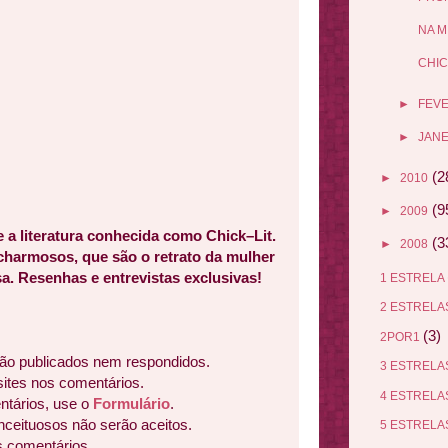
NA M
CHIC
►
FEV
►
JANE
(2
►
2010
(9
►
2009
e a literatura conhecida como Chick–Lit.
(3
►
2008
 charmosos, que são o retrato da mulher
a. Resenhas e entrevistas exclusivas!
1 ESTRELA
2 ESTREL
(3)
2POR1
ão publicados nem respondidos.
3 ESTREL
sites nos comentários.
4 ESTREL
ntários, use o
Formulário
.
nceituosos não serão aceitos.
5 ESTREL
s comentários.