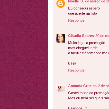
Noelle
30 de março de 2
Eu consegui espero
que acerte na lista
Responder
Cláudia Soares
30 de m
Muito legal a promoção
mas cheguei tarde..
a facul está tomando me m
Beijo
Responder
Amanda Cristina
2 de a
Gostei muito da promoção
Mas eu nem sei quais são 
Beijinhos, :*