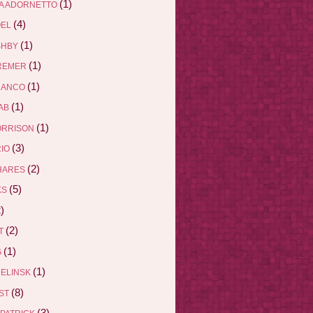
(1)
A ADORNETTO
(4)
ÖEL
(1)
SHBY
(1)
REMER
(1)
RANCO
(1)
AB
(1)
ORRISON
(3)
RIO
(2)
HARES
(5)
KS
)
(2)
ET
(1)
G
(1)
DELINSK
(8)
EST
(3)