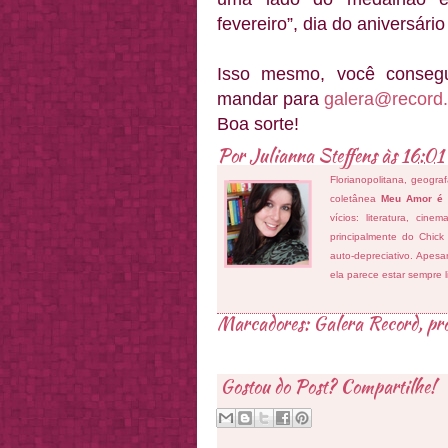
fevereiro”, dia do aniversári
Isso mesmo, você consegu
mandar para
galera@record
Boa sorte!
Por
Julianna Steffens
às
16:01
Florianopolitana, geogra
coletânea
Meu Amor é
vícios: literatura, cin
principalmente do Chick
auto-depreciativo. Apes
ela parece estar sempre 
Marcadores:
Galera Record
,
pr
Gostou do Post? Compartilhe!