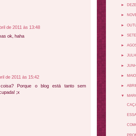
►
DEZ
►
NOV
►
OUT
bril de 2011 às 13:48
►
SET
mas ok, haha
►
AGO
►
JUL
►
JUN
►
MAIO
bril de 2011 às 15:42
 coisa? Porque o blog está tanto sem
►
ABRI
cupada! ;x
▼
MAR
CAÇA
ESSA
COMO
PROM