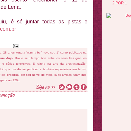
2 POR 1
o de Lena.
iu, é só juntar todas as pistas e
.com.br
fa, 28 anos. Autora “wanna be”, teve seu 1° conto publicado na
 um Anjo
. Divide seu tempo livre entre os seus três grandes
ema e séries televisivas. É rainha na arte da procrastinação,
 Lit que um dia irá publicar, e também especialista em humor
ar de “preguiça” ser seu nome do meio, suas amigas juram que
ligada no 220v.
omoção