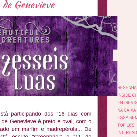
 de Genevieve
RESENHA
INSIDE CH
ENTREVI
NA CAIXA
está participando dos “16 dias com
ESSA SEM
 de Genevieve é preto e oval, com o
TOP 10'S
hado em marfim e madrepérola... De
INT. REA
tá escrito “Greenbrier” e “11 de