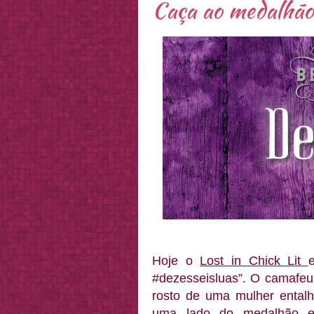
Caça ao medalhão
Hoje o
Lost in Chick Lit
#dezesseisluas”. O camafeu
rosto de uma mulher ental
uma lado do medalhão es