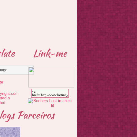
late
Link-me
te
logs Parceiros