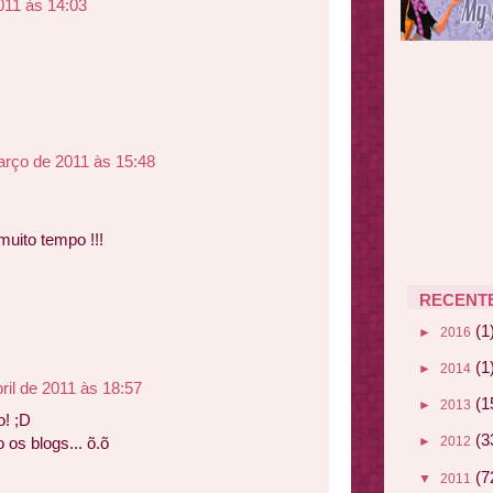
011 às 14:03
arço de 2011 às 15:48
uito tempo !!!
RECENT
(1
►
2016
(1
►
2014
bril de 2011 às 18:57
(1
►
2013
! ;D
(3
os blogs... õ.õ
►
2012
(7
▼
2011