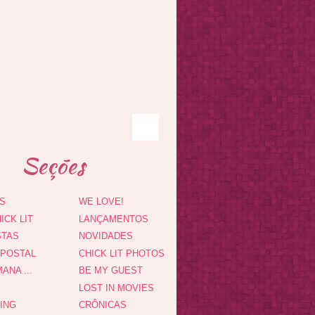
Seções
S
WE LOVE!
ICK LIT
LANÇAMENTOS
STAS
NOVIDADES
 POSTAL
CHICK LIT PHOTOS
ANA ...
BE MY GUEST
LOST IN MOVIES
DING
CRÔNICAS