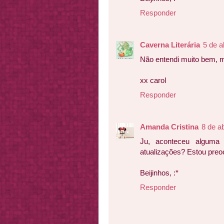
Responder
Caverna Literária
5 de a
Não entendi muito bem, 
xx carol
Responder
Amanda Cristina
8 de a
Ju, aconteceu alguma
atualizações? Estou preo
Beijinhos, :*
Responder