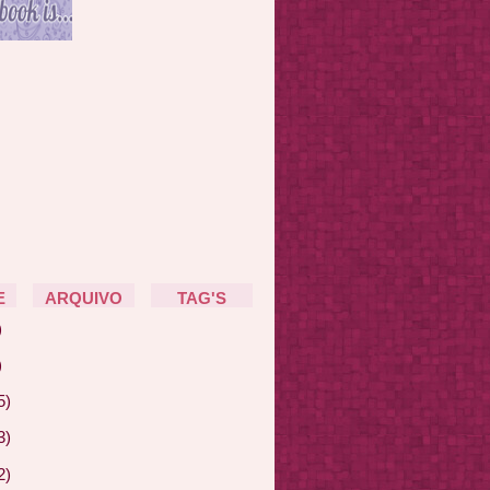
E
ARQUIVO
TAG'S
)
)
5)
3)
2)