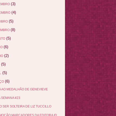
(3)
EMBRO
(4)
EMBRO
(5)
UBRO
(8)
EMBRO
(5)
STO
(6)
HO
(2)
HO
(5)
(5)
L
(6)
ÇO
 AO MEDALHÃO DE GENEVIEVE
 SEMANA #23
 SER SOLTEIRA DE LIZ TUCCILLO
OÇÃO MARCADORES DA EDITORA ID