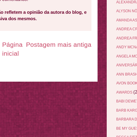
ALEXANDR
ALYSON N
o refletem a opinião da autora do blog, e
usiva dos mesmos.
AMANDA A
ANDREA C
ANDREA F
Página
Postagem mais antiga
ANDY MCN
inicial
ANGELA M
ANIVERSÁ
ANN BRAS
AVON BOO
(2
AWARDS
BABI DEW
BARB KAR
BARBARA 
BE MY GU