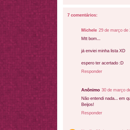
7 comentários:
Michele
29 de março de 
Mtt bom...
já enviei minha lista XD
espero ter acertado :D
Responder
Anônimo
30 de março d
Não entendi nada... em qu
Beijos!
Responder