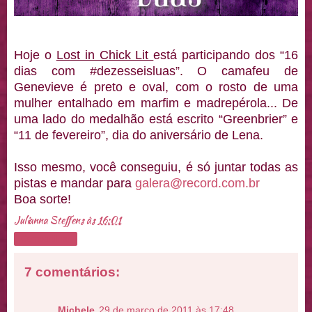
Hoje o
Lost in Chick Lit
está participando dos “16
dias com #dezesseisluas”. O camafeu de
Genevieve é preto e oval, com o rosto de uma
mulher entalhado em marfim e madrepérola... De
uma lado do medalhão está escrito “Greenbrier” e
“11 de fevereiro”, dia do aniversário de Lena.
Isso mesmo, você conseguiu, é só juntar todas as
pistas e mandar para
galera@record.com.br
Boa sorte!
Julianna Steffens
às
16:01
Compartilhar
7 comentários:
Michele
29 de março de 2011 às 17:48