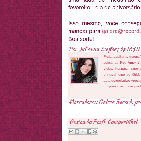
fevereiro”, dia do aniversári
Isso mesmo, você consegu
mandar para
galera@record
Boa sorte!
Por
Julianna Steffens
às
16:01
Florianopolitana, geogra
coletânea
Meu Amor é
vícios: literatura, cin
principalmente do Chick
auto-depreciativo. Apes
ela parece estar sempre 
Marcadores:
Galera Record
,
pr
Gostou do Post? Compartilhe!