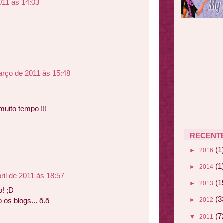
011 às 14:03
arço de 2011 às 15:48
uito tempo !!!
RECENT
(1
►
2016
(1
►
2014
bril de 2011 às 18:57
(1
►
2013
! ;D
(3
os blogs... õ.õ
►
2012
(7
▼
2011