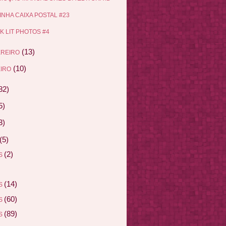
INHA CAIXA POSTAL #23
K LIT PHOTOS #4
(13)
EREIRO
(10)
IRO
82)
5)
3)
(5)
(2)
AS
(14)
AS
(60)
AS
(89)
AS