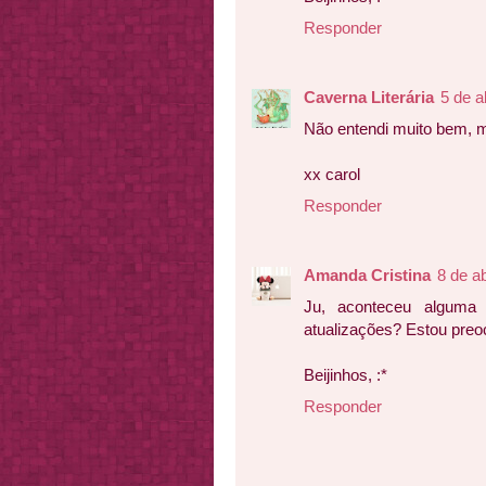
Responder
Caverna Literária
5 de a
Não entendi muito bem, 
xx carol
Responder
Amanda Cristina
8 de a
Ju, aconteceu alguma
atualizações? Estou preo
Beijinhos, :*
Responder