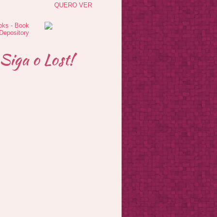
QUERO VER
Siga o Lost!