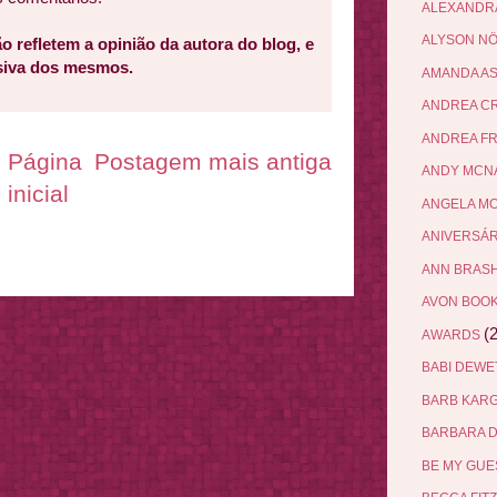
ALEXANDR
ALYSON N
o refletem a opinião da autora do blog, e
usiva dos mesmos.
AMANDA A
ANDREA C
ANDREA F
Página
Postagem mais antiga
ANDY MCN
inicial
ANGELA M
ANIVERSÁ
ANN BRAS
AVON BOO
(2
AWARDS
BABI DEW
BARB KAR
BARBARA 
BE MY GU