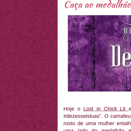
Caça ao medalhão
Hoje o
Lost in Chick Lit
#dezesseisluas”. O camafeu
rosto de uma mulher ental
uma lado do medalhão es