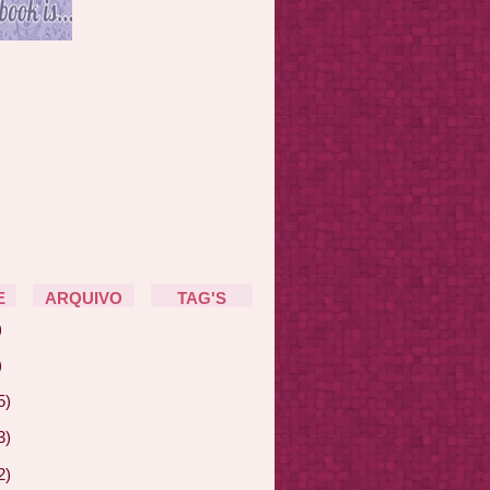
E
ARQUIVO
TAG'S
)
)
5)
3)
2)