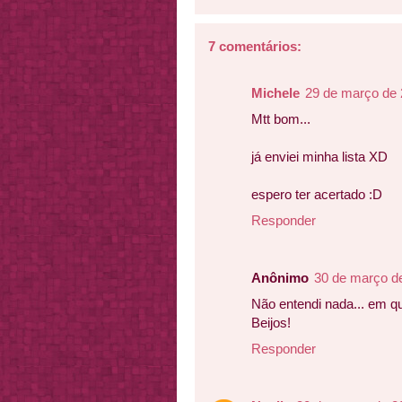
7 comentários:
Michele
29 de março de 
Mtt bom...
já enviei minha lista XD
espero ter acertado :D
Responder
Anônimo
30 de março d
Não entendi nada... em qu
Beijos!
Responder