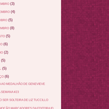
(3)
EMBRO
(4)
EMBRO
(5)
UBRO
(8)
EMBRO
(5)
STO
(6)
HO
(2)
HO
(5)
(5)
L
(6)
ÇO
 AO MEDALHÃO DE GENEVIEVE
 SEMANA #23
 SER SOLTEIRA DE LIZ TUCCILLO
OÇÃO MARCADORES DA EDITORA ID