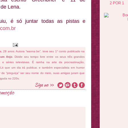
2 POR 1
o de Lena.
iu, é só juntar todas as pistas e
.com.br
fa, 28 anos. Autora “wanna be”, teve seu 1° conto publicado na
 um Anjo
. Divide seu tempo livre entre os seus três grandes
ema e séries televisivas. É rainha na arte da procrastinação,
 Lit que um dia irá publicar, e também especialista em humor
ar de “preguiça” ser seu nome do meio, suas amigas juram que
ligada no 220v.
omoção