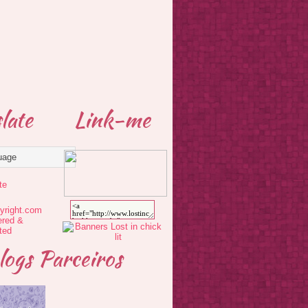
late
Link-me
te
logs Parceiros