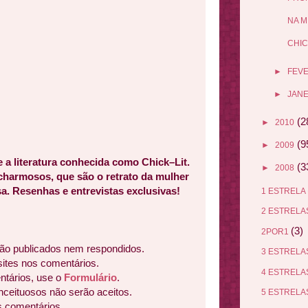
NA M
CHIC
►
FEV
►
JANE
(2
►
2010
(9
►
2009
e a literatura conhecida como Chick–Lit.
(3
►
2008
 charmosos, que são o retrato da mulher
a. Resenhas e entrevistas exclusivas!
1 ESTRELA
2 ESTREL
(3)
2POR1
ão publicados nem respondidos.
3 ESTREL
sites nos comentários.
4 ESTREL
ntários, use o
Formulário
.
nceituosos não serão aceitos.
5 ESTREL
s comentários.