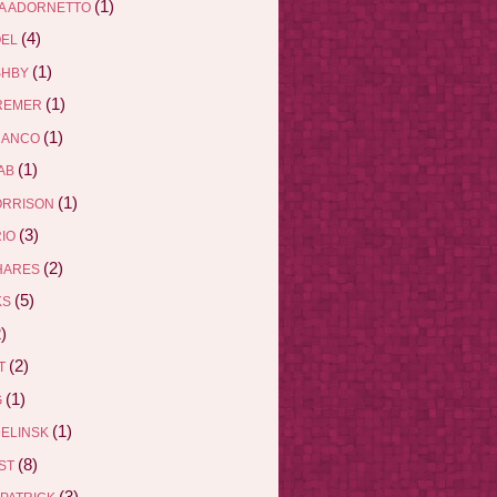
(1)
A ADORNETTO
(4)
ÖEL
(1)
SHBY
(1)
REMER
(1)
RANCO
(1)
AB
(1)
ORRISON
(3)
RIO
(2)
HARES
(5)
KS
)
(2)
ET
(1)
G
(1)
DELINSK
(8)
EST
(3)