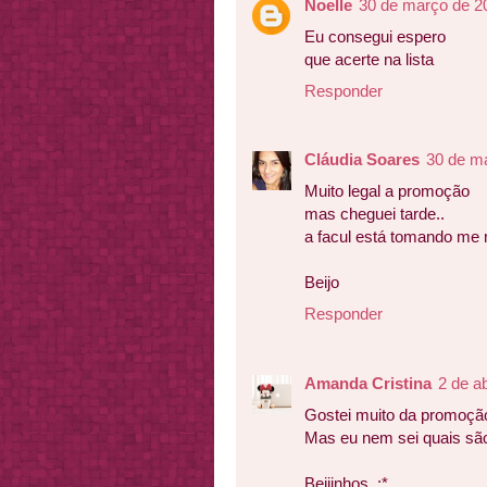
Noelle
30 de março de 2
Eu consegui espero
que acerte na lista
Responder
Cláudia Soares
30 de m
Muito legal a promoção
mas cheguei tarde..
a facul está tomando me m
Beijo
Responder
Amanda Cristina
2 de a
Gostei muito da promoção
Mas eu nem sei quais são 
Beijinhos, :*