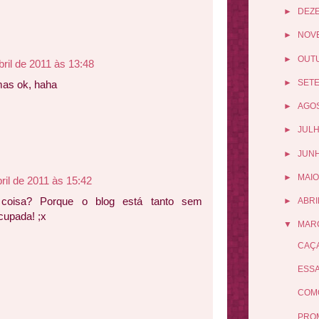
►
DEZ
►
NOV
►
OUT
bril de 2011 às 13:48
►
SET
mas ok, haha
►
AGO
►
JUL
►
JUN
►
MAIO
bril de 2011 às 15:42
 coisa? Porque o blog está tanto sem
►
ABRI
cupada! ;x
▼
MAR
CAÇA
ESSA
COMO
PROM