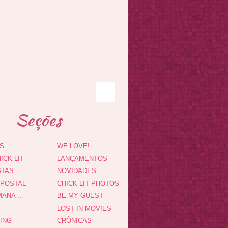
Seções
S
WE LOVE!
ICK LIT
LANÇAMENTOS
STAS
NOVIDADES
 POSTAL
CHICK LIT PHOTOS
ANA ...
BE MY GUEST
LOST IN MOVIES
DING
CRÔNICAS