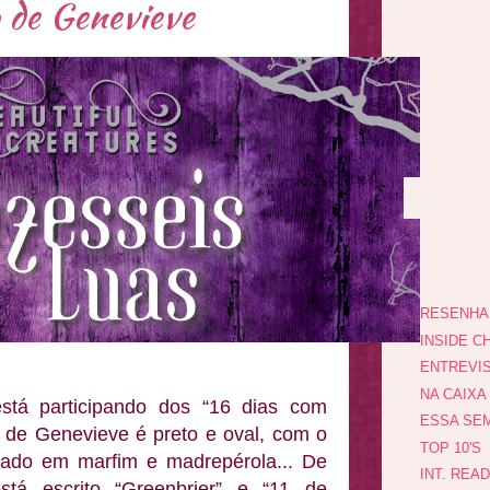
 de Genevieve
RESENHA
INSIDE CH
ENTREVI
NA CAIXA
está participando dos “16 dias com
ESSA SEM
 de Genevieve é preto e oval, com o
TOP 10'S
hado em marfim e madrepérola... De
INT. REA
tá escrito “Greenbrier” e “11 de