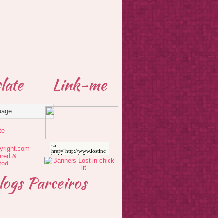
late
Link-me
te
logs Parceiros