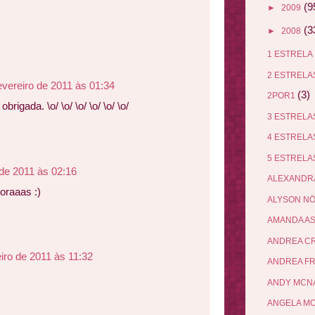
(9
►
2009
(3
►
2008
1 ESTRELA
2 ESTREL
evereiro de 2011 às 01:34
(3)
2POR1
rigada. \o/ \o/ \o/ \o/ \o/ \o/
3 ESTREL
4 ESTREL
5 ESTREL
 de 2011 às 02:16
ALEXANDR
oraaas :)
ALYSON N
AMANDA A
ANDREA C
eiro de 2011 às 11:32
ANDREA F
ANDY MCN
ANGELA M