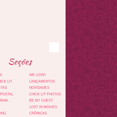
Seções
S
WE LOVE!
ICK LIT
LANÇAMENTOS
STAS
NOVIDADES
 POSTAL
CHICK LIT PHOTOS
ANA ...
BE MY GUEST
LOST IN MOVIES
DING
CRÔNICAS