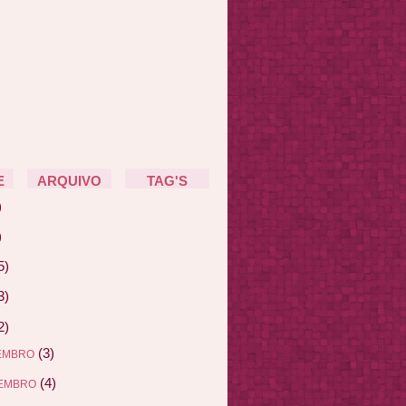
E
ARQUIVO
TAG'S
)
)
5)
3)
2)
(3)
EMBRO
(4)
EMBRO