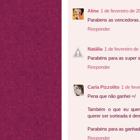
Aline
1 de fevereiro de 2
Parabens as vencedoras.
Responder
Natália
1 de fevereiro de
Parabéns para as super s
Responder
Carla Pizzolito
1 de feve
Pena que não ganhei =/
Também o que eu queri
querer ser sorteada é dem
Parabéns para as ganhado
Responder