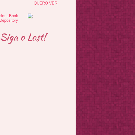
QUERO VER
Siga o Lost!