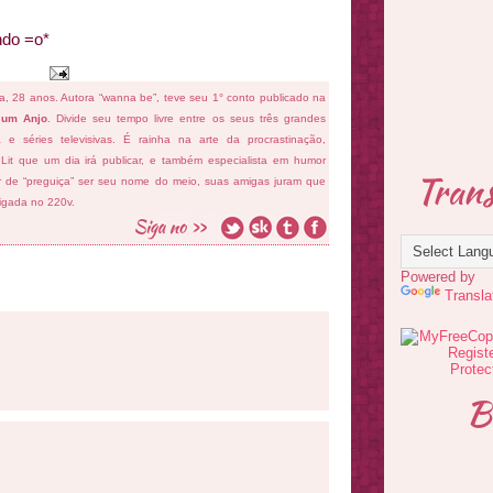
ndo =o*
fa, 28 anos. Autora “wanna be”, teve seu 1° conto publicado na
 um Anjo
. Divide seu tempo livre entre os seus três grandes
ema e séries televisivas. É rainha na arte da procrastinação,
 Lit que um dia irá publicar, e também especialista em humor
Trans
ar de “preguiça” ser seu nome do meio, suas amigas juram que
ligada no 220v.
Powered by
Transla
B