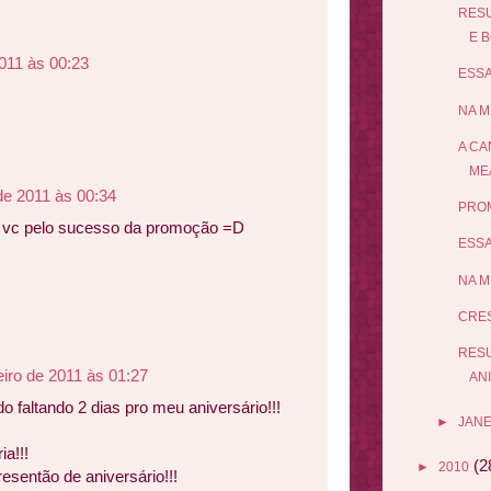
RES
E B
2011 às 00:23
ESSA
z
NA M
A CA
ME
 de 2011 às 00:34
PROM
a vc pelo sucesso da promoção =D
ESSA
NA M
CRES
RES
eiro de 2011 às 01:27
AN
 faltando 2 dias pro meu aniversário!!!
►
JANE
ia!!!
(2
►
2010
resentão de aniversário!!!