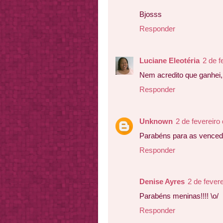
Bjosss
Responder
Luciane Eleotéria
2 de f
Nem acredito que ganhei, ob
Responder
Unknown
2 de fevereiro
Parabéns para as venced
Responder
Denise Ayres
2 de fever
Parabéns meninas!!!! \o/
Responder