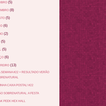
(5)
UBRO
(8)
EMBRO
(5)
STO
(6)
HO
(2)
HO
(5)
(5)
L
(6)
ÇO
(13)
EREIRO
 SEMANA #22 + RESULTADO VERÃO
BRENATURAL
INHA CAIXA POSTAL! #22
O SOBRENATURAL: A FESTA
K PEEK HEX HALL