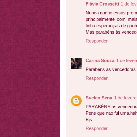
Flávia Crossetti
1 de fev
Nunca ganho essas prom
principalmente com mai
tinha esperanças de ganh
Mas parabéns às venced
Responder
Carina Souza
1 de fever
Parabéns às vencedoras
Responder
Suelen Sena
1 de fevere
PARABÉNS as vencedora
Pens que nao fui uma.hah
Bjs
Responder