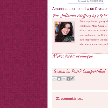
Amanha super resenha de Cresce
Por
Julianna Steffens
às
23:17
Florianopolitana, geogra
coletânea
Meu Amor é
vícios: literatura, cin
principalmente do Chick
auto-depreciativo. Apes
ela parece estar sempre 
Marcadores:
promoção
Gostou do Post? Compartilhe!
21 comentários: