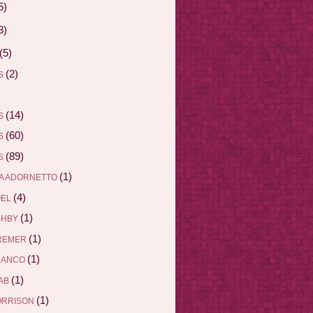
5)
3)
(5)
(2)
AS
(14)
AS
(60)
AS
(89)
AS
(1)
A ADORNETTO
(4)
ÖEL
(1)
SHBY
(1)
REMER
(1)
RANCO
(1)
AB
(1)
ORRISON