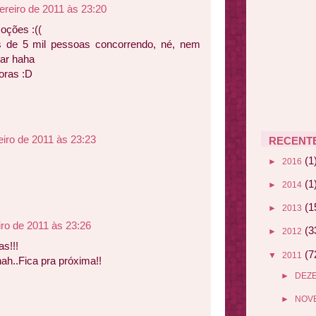
ereiro de 2011 às 23:20
oções :((
s de 5 mil pessoas concorrendo, né, nem
ar haha
oras :D
eiro de 2011 às 23:23
RECENT
(1
►
2016
(1
►
2014
(1
►
2013
iro de 2011 às 23:26
(3
►
2012
s!!!
(7
▼
2011
ah..Fica pra próxima!!
►
DEZ
►
NOV