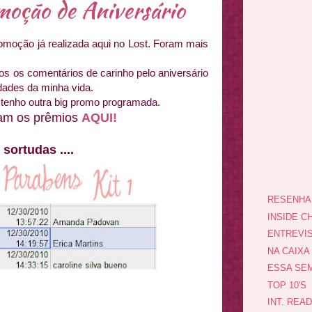
moção de Aniversário
romoção já realizada aqui no Lost. Foram mais
os os comentários de carinho pelo aniversário
dades da minha vida.
 tenho outra big promo programada.
ram os prêmios
AQUI!
sortudas ....
RESENHA
INSIDE CH
ENTREVI
NA CAIXA
ESSA SEM
TOP 10'S
INT. REA