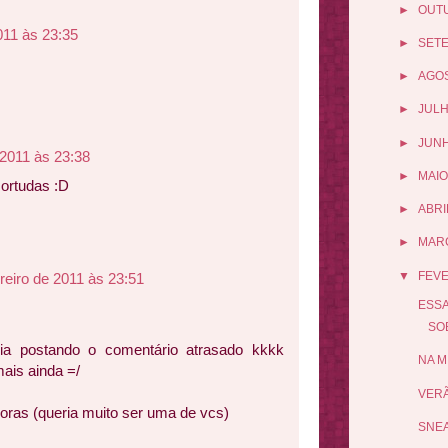
►
OUT
011 às 23:35
►
SET
►
AGO
►
JUL
►
JUN
 2011 às 23:38
►
MAIO
ortudas :D
►
ABRI
►
MAR
▼
FEV
reiro de 2011 às 23:51
ESSA
SO
a postando o comentário atrasado kkkk
NA M
ais ainda =/
VERÃ
ras (queria muito ser uma de vcs)
SNEA