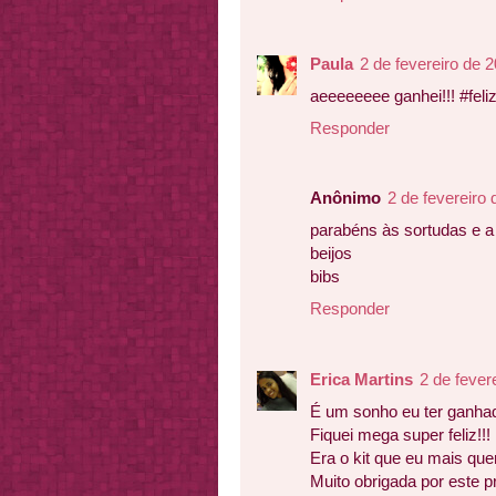
Paula
2 de fevereiro de 
aeeeeeeee ganhei!!! #feli
Responder
Anônimo
2 de fevereiro
parabéns às sortudas e 
beijos
bibs
Responder
Erica Martins
2 de fever
É um sonho eu ter ganhado
Fiquei mega super feliz!!!
Era o kit que eu mais quer
Muito obrigada por este p