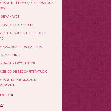
ULTADO DE PROMOÇÕES (HUSH,HUSH
OX)
 SEMANA #21
INHA CAIXA POSTAL! #21
NÇÃO DO SÚCUBO DE RICHELLE
AD
OÇÃO HUSH HUSH: A FESTA
 SEMANA #20
INHA CAIXA POSTAL! #20
CENDO DE BECCA FITZPATRICK
ULTADO DA PROMOÇÃO DE
IVERSÁRIO
(10)
IRO
82)