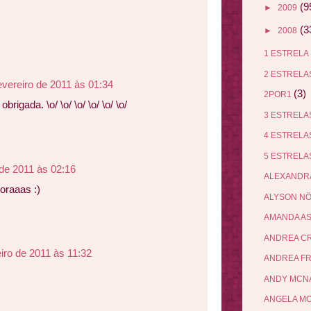
(9
►
2009
(3
►
2008
1 ESTRELA
2 ESTREL
evereiro de 2011 às 01:34
(3)
2POR1
rigada. \o/ \o/ \o/ \o/ \o/ \o/
3 ESTREL
4 ESTREL
5 ESTREL
 de 2011 às 02:16
ALEXANDR
oraaas :)
ALYSON N
AMANDA A
ANDREA C
eiro de 2011 às 11:32
ANDREA F
ANDY MCN
ANGELA M