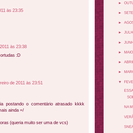
►
OUT
011 às 23:35
►
SET
►
AGO
►
JUL
►
JUN
 2011 às 23:38
►
MAIO
ortudas :D
►
ABRI
►
MAR
▼
FEV
reiro de 2011 às 23:51
ESSA
SO
a postando o comentário atrasado kkkk
NA M
ais ainda =/
VERÃ
ras (queria muito ser uma de vcs)
SNEA