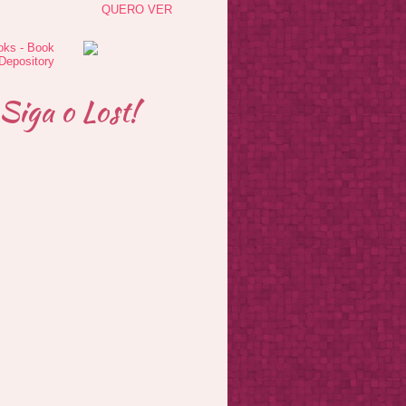
QUERO VER
Siga o Lost!