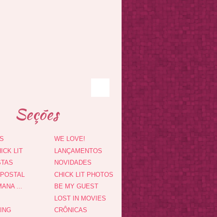
Seções
S
WE LOVE!
ICK LIT
LANÇAMENTOS
STAS
NOVIDADES
 POSTAL
CHICK LIT PHOTOS
ANA ...
BE MY GUEST
LOST IN MOVIES
DING
CRÔNICAS