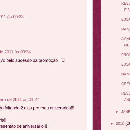
RES
E B
2011 às 00:23
ESSA
z
NA M
A CA
ME
 de 2011 às 00:34
PROM
a vc pelo sucesso da promoção =D
ESSA
NA M
CRES
RES
eiro de 2011 às 01:27
AN
 faltando 2 dias pro meu aniversário!!!
►
JANE
ia!!!
(2
►
2010
resentão de aniversário!!!