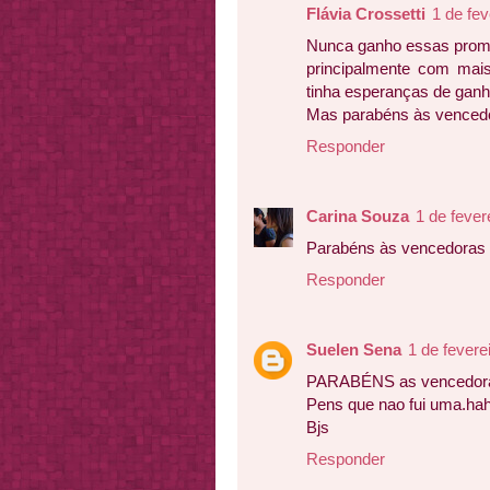
Flávia Crossetti
1 de fev
Nunca ganho essas prom
principalmente com mai
tinha esperanças de ganh
Mas parabéns às venced
Responder
Carina Souza
1 de fever
Parabéns às vencedoras
Responder
Suelen Sena
1 de fevere
PARABÉNS as vencedora
Pens que nao fui uma.hah
Bjs
Responder