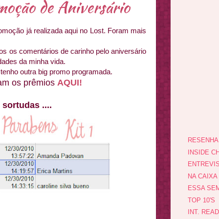
moção de Aniversário
romoção já realizada aqui no Lost. Foram mais
os os comentários de carinho pelo aniversário
dades da minha vida.
 tenho outra big promo programada.
ram os prêmios
AQUI!
sortudas ....
RESENHA
INSIDE CH
ENTREVI
NA CAIXA
ESSA SEM
TOP 10'S
INT. REA