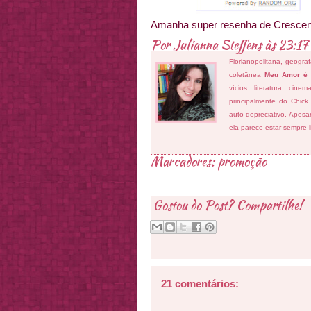
Amanha super resenha de Cresce
Por
Julianna Steffens
às
23:17
Florianopolitana, geogra
coletânea
Meu Amor é
vícios: literatura, cin
principalmente do Chick
auto-depreciativo. Apes
ela parece estar sempre 
Marcadores:
promoção
Gostou do Post? Compartilhe!
21 comentários: