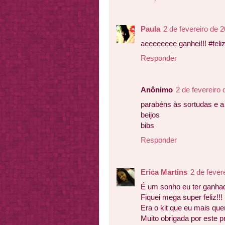
Paula
2 de fevereiro de 
aeeeeeeee ganhei!!! #feli
Responder
Anônimo
2 de fevereiro
parabéns às sortudas e 
beijos
bibs
Responder
Erica Martins
2 de fever
É um sonho eu ter ganhado
Fiquei mega super feliz!!!
Era o kit que eu mais quer
Muito obrigada por este p