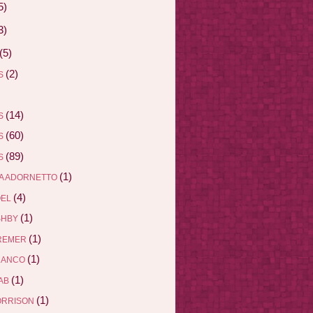
5)
3)
(5)
(2)
AS
(14)
AS
(60)
AS
(89)
AS
(1)
A ADORNETTO
(4)
ÖEL
(1)
SHBY
(1)
REMER
(1)
RANCO
(1)
AB
(1)
ORRISON