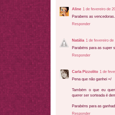
Aline
1 de fevereiro de 2
Parabens as vencedoras.
Responder
Natália
1 de fevereiro de
Parabéns para as super s
Responder
Carla Pizzolito
1 de feve
Pena que não ganhei =/
Também o que eu queri
querer ser sorteada é dem
Parabéns para as ganhado
Responder