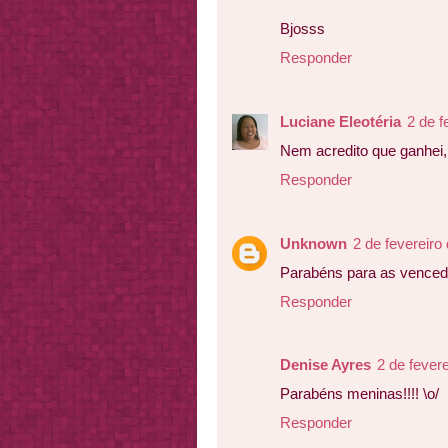
Bjosss
Responder
Luciane Eleotéria
2 de f
Nem acredito que ganhei, ob
Responder
Unknown
2 de fevereiro
Parabéns para as venced
Responder
Denise Ayres
2 de fever
Parabéns meninas!!!! \o/
Responder