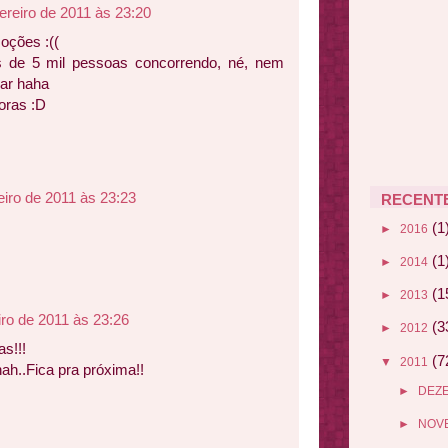
ereiro de 2011 às 23:20
oções :((
s de 5 mil pessoas concorrendo, né, nem
ar haha
oras :D
eiro de 2011 às 23:23
RECENT
(1
►
2016
(1
►
2014
(1
►
2013
iro de 2011 às 23:26
(3
►
2012
s!!!
(7
▼
2011
ah..Fica pra próxima!!
►
DEZ
►
NOV