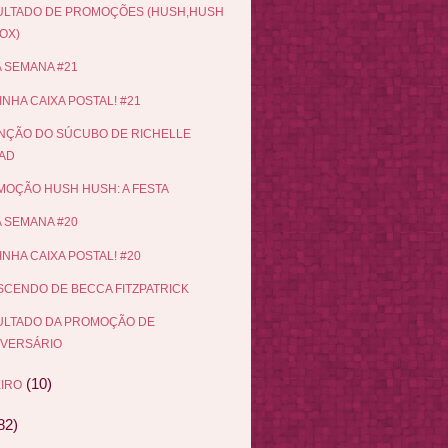
ULTADO DE PROMOÇÕES (HUSH,HUSH
OX)
 SEMANA #21
INHA CAIXA POSTAL! #21
NÇÃO DO SÚCUBO DE RICHELLE
AD
OÇÃO HUSH HUSH: A FESTA
 SEMANA #20
INHA CAIXA POSTAL! #20
CENDO DE BECCA FITZPATRICK
ULTADO DA PROMOÇÃO DE
IVERSÁRIO
(10)
IRO
82)