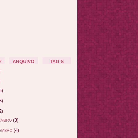
E
ARQUIVO
TAG'S
)
)
5)
3)
2)
(3)
EMBRO
(4)
EMBRO