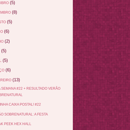
(5)
UBRO
(8)
EMBRO
(5)
STO
(6)
HO
(2)
HO
(5)
(5)
L
(6)
ÇO
(13)
EREIRO
 SEMANA #22 + RESULTADO VERÃO
BRENATURAL
INHA CAIXA POSTAL! #22
O SOBRENATURAL: A FESTA
K PEEK HEX HALL