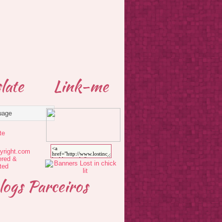
late
Link-me
te
logs Parceiros