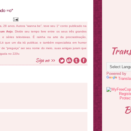
ndo =o*
fa, 28 anos. Autora “wanna be”, teve seu 1° conto publicado na
 um Anjo
. Divide seu tempo livre entre os seus três grandes
ema e séries televisivas. É rainha na arte da procrastinação,
 Lit que um dia irá publicar, e também especialista em humor
Trans
ar de “preguiça” ser seu nome do meio, suas amigas juram que
ligada no 220v.
Powered by
Transla
B