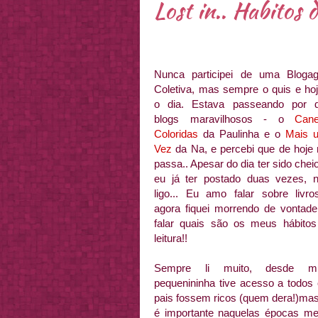
Lost in.. Habitos 
Nunca participei de uma
Bloga
Coletiva
, mas sempre o quis e ho
o dia. Estava passeando por d
blogs maravilhosos - o
Cane
Coloridas
da Paulinha e o
Mais 
Vez
da Na, e percebi que de hoje
passa.. Apesar do dia ter sido cheio
eu já ter postado duas vezes, 
ligo... Eu amo falar sobre livr
agora fiquei morrendo de vontad
falar quais são os meus hábitos
leitura!!
Sempre li muito, desde mu
pequenininha
tive acesso a todos 
pais fossem ricos (quem dera!)mas
é importante naquelas
épocas
meu