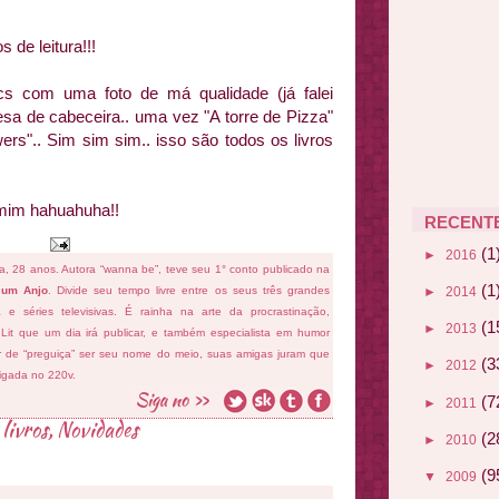
 de leitura!!!
cs
com uma foto de má qualidade (já falei
sa de cabeceira.. uma vez "A torre de Pizza"
wers
".. Sim sim sim.. isso são todos os livros
 mim
hahuahuha
!!
RECENT
(1
►
2016
fa, 28 anos. Autora “wanna be”, teve seu 1° conto publicado na
(1
►
2014
 um Anjo
. Divide seu tempo livre entre os seus três grandes
ema e séries televisivas. É rainha na arte da procrastinação,
(1
►
2013
 Lit que um dia irá publicar, e também especialista em humor
ar de “preguiça” ser seu nome do meio, suas amigas juram que
(3
►
2012
ligada no 220v.
(7
►
2011
,
livros
,
Novidades
(2
►
2010
(9
▼
2009