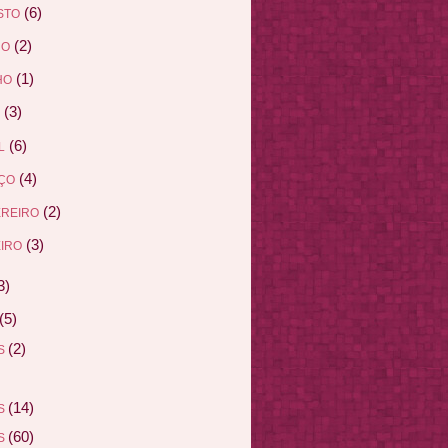
(6)
STO
(2)
HO
(1)
HO
(3)
(6)
L
(4)
ÇO
(2)
EREIRO
(3)
IRO
3)
(5)
(2)
AS
(14)
AS
(60)
AS