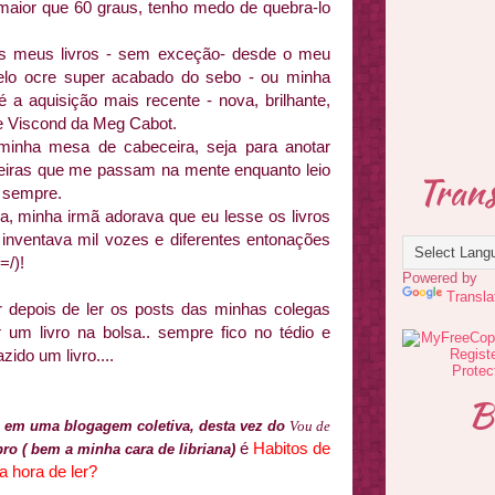
maior que 60 graus, tenho medo de quebra-lo
s meus livros - sem
exceção
- desde o meu
elo
ocre super acabado do sebo - ou minha
é a aquisição mais recente - nova, brilhante,
e
Viscond
da
Meg
Cabot
.
inha mesa de cabeceira, seja para anotar
inteiras que me passam na mente enquanto leio
Trans
o sempre.
, minha irmã adorava que eu lesse os livros
inventava mil vozes e diferentes
entonações
=/)!
Powered by
Transla
r depois de ler os
posts
das minhas colegas
um livro na bolsa.. sempre fico no tédio e
ido um livro....
B
ão em uma
blogagem
coletiva
, desta vez do
Vou de
é
Habitos
de
bro
( bem a minha cara de
libriana
)
a hora de ler?