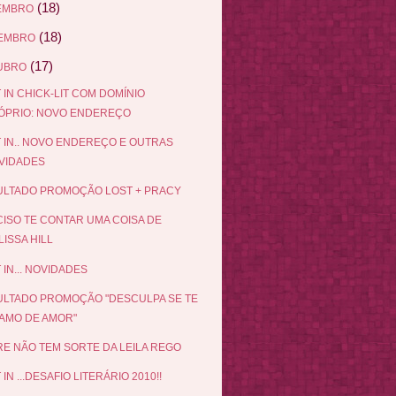
(18)
EMBRO
(18)
EMBRO
(17)
UBRO
 IN CHICK-LIT COM DOMÍNIO
ÓPRIO: NOVO ENDEREÇO
 IN.. NOVO ENDEREÇO E OUTRAS
VIDADES
LTADO PROMOÇÃO LOST + PRACY
ISO TE CONTAR UMA COISA DE
ISSA HILL
 IN... NOVIDADES
LTADO PROMOÇÃO "DESCULPA SE TE
AMO DE AMOR"
E NÃO TEM SORTE DA LEILA REGO
IN ...DESAFIO LITERÁRIO 2010!!