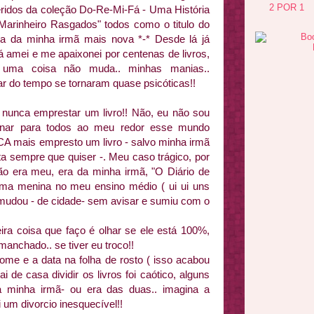
2 POR 1
eridos da
coleção
Do-
Re
-Mi-Fá - Uma História
Marinheiro Rasgados" todos como o titulo do
lpa da minha irmã mais nova *-* Desde lá já
 já amei e me apaixonei por centenas de livros,
 uma coisa não muda.. minhas manias..
r do tempo se tornaram quase
psicóticas
!!
nunca emprestar um livro!! Não, eu não sou
nar
para todos ao meu redor esse mundo
CA mais empresto um livro - salvo minha irmã
ta sempre que quiser -. Meu caso trágico, por
ão era meu, era da minha irmã, "O Diário de
uma menina no meu ensino médio ( ui ui uns
 mudou - de cidade- sem avisar e sumiu com o
ra coisa que faço é olhar se ele está 100%,
nchado.. se tiver eu troco!!
me e a data na folha de rosto ( isso acabou
i de casa dividir os livros foi caótico, alguns
minha irmã- ou era das duas.. imagina a
i um divorcio
inesquecível
!!