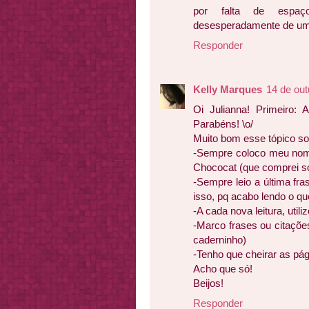
por falta de espaç
desesperadamente de uma
Responder
Kelly Marques
14 de out
Oi Julianna! Primeiro: 
Parabéns! \o/
Muito bom esse tópico so
-Sempre coloco meu nom
Chococat (que comprei só 
-Sempre leio a última fr
isso, pq acabo lendo o qu
-A cada nova leitura, util
-Marco frases ou citaçõe
caderninho)
-Tenho que cheirar as pág
Acho que só!
Beijos!
Responder