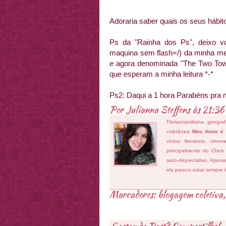
Adoraria saber quais os seus hábitos
Ps
da "Rainha dos
Ps
", deixo
v
maquina sem
flash
=/) da minha me
e agora denominada "
The
Two
To
que esperam a minha leitura *-*
Ps
2: Daqui a 1 hora Parabéns pra
Por
Julianna Steffens
às
21:36
Florianopolitana, geogra
coletânea
Meu Amor é
vícios: literatura, cin
principalmente do Chick
auto-depreciativo. Apes
ela parece estar sempre 
Marcadores:
blogagem coletiva