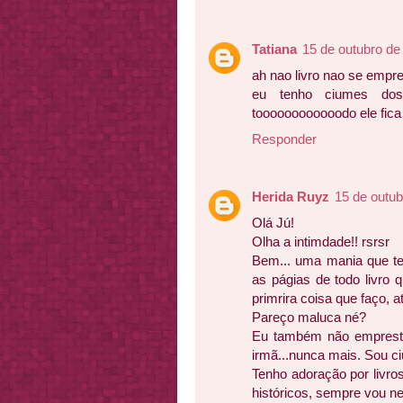
Tatiana
15 de outubro de
ah nao livro nao se empre
eu tenho ciumes dos
toooooooooooodo ele fica
Responder
Herida Ruyz
15 de outub
Olá Jú!
Olha a intimdade!! rsrsr
Bem... uma mania que ten
as págias de todo livro 
primrira coisa que faço, at
Pareço maluca né?
Eu também não empresto
irmã...nunca mais. Sou ci
Tenho adoração por livro
históricos, sempre vou ne