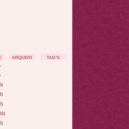
E
ARQUIVO
TAG'S
)
)
5)
3)
2)
82)
5)