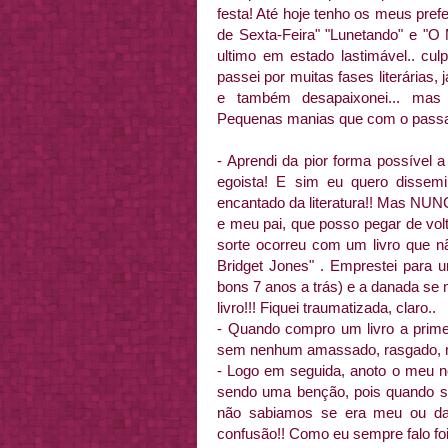
festa! Até hoje tenho os meus pref
de Sexta-Feira" "
Lunetando
" e "O 
ultimo em estado
lastimável
.. cu
passei por muitas fases literárias,
e também
desapaixonei
... mas
Pequenas manias que com o passa
- Aprendi da pior forma
possível
a 
egoista
! E sim eu quero
dissemi
encantado da literatura!! Mas NUN
e meu pai, que posso pegar de vol
sorte ocorreu com um livro que n
Bridget
Jones
" . Emprestei para 
bons 7 anos a
trás
) e a danada se
livro!!! Fiquei traumatizada, claro..
- Quando compro um livro a primei
sem nenhum amassado, rasgado, ma
- Logo em seguida, anoto o meu no
sendo uma
benção
, pois quando sa
não
sabiamos
se era meu ou da 
confusão!! Como eu sempre falo fo