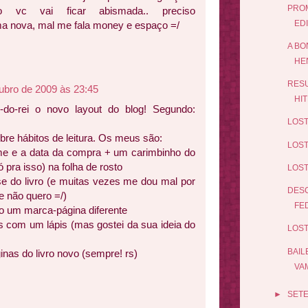
PROM
o vc vai ficar abismada.. preciso
ED
 nova, mal me fala money e espaço =/
A BO
HE
RESU
ubro de 2009 às 23:45
HIT
A-do-rei o novo layout do blog! Segundo:
LOST
bre hábitos de leitura. Os meus são:
LOST
e e a data da compra + um carimbinho do
pra isso) na folha de rosto
LOST
ase do livro (e muitas vezes me dou mal por
DESC
e não quero =/)
FE
izo um marca-página diferente
s com um lápis (mas gostei da sua ideia do
LOST
BAIL
inas do livro novo (sempre! rs)
VAM
►
SET