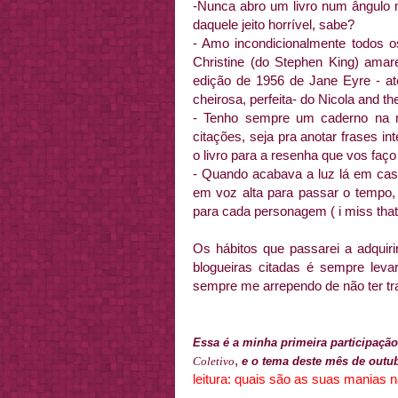
-Nunca abro um livro num ângulo 
daquele jeito horrível, sabe?
- Amo
incondicionalmente
todos o
Christine
(do
Stephen
King)
amar
edição de 1956 de Jane
Eyre
- at
cheirosa, perfeita- do
Nicola
and
th
- Tenho sempre um caderno na m
citações, seja pra anotar frases 
o livro para a resenha que vos faç
- Quando acabava a luz lá em casa
em voz alta para passar o tempo, 
para cada personagem ( i
miss
that
Os hábitos que passarei a adquiri
blogueiras
citadas é sempre levar 
sempre me arrependo de não ter traz
Essa é a minha primeira participaç
,
e o tema deste mês de
outu
Coletivo
leitura: quais são as suas manias n