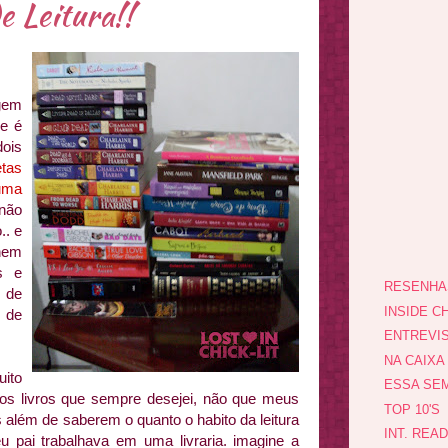
de Leitura!!
gem
je é
ois
tas
uma
 não
.. e
nem
os e
RESENHA
e de
INSIDE CH
 de
ENTREVI
NA CAIXA
ito
ESSA SEM
os livros que sempre desejei, não que meus
TOP 10'S
 além de saberem o quanto o habito da leitura
INT. REA
 pai trabalhava em uma livraria. imagine a