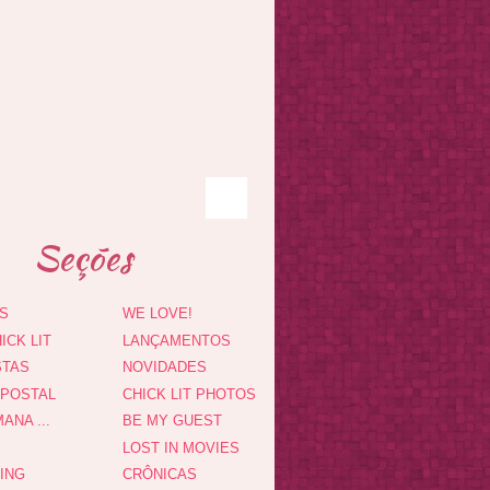
Seções
S
WE LOVE!
ICK LIT
LANÇAMENTOS
STAS
NOVIDADES
 POSTAL
CHICK LIT PHOTOS
ANA ...
BE MY GUEST
LOST IN MOVIES
DING
CRÔNICAS