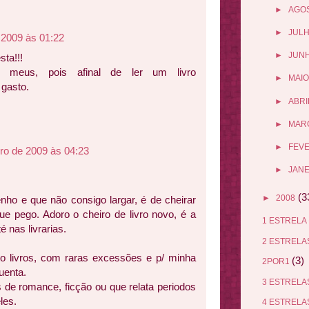
►
AGO
►
JUL
 2009 às 01:22
►
JUN
sta!!!
 meus, pois afinal de ler um livro
►
MAIO
 gasto.
►
ABRI
►
MAR
►
FEV
ro de 2009 às 04:23
►
JANE
(3
►
2008
ho e que não consigo largar, é de cheirar
que pego. Adoro o cheiro de livro novo, é a
1 ESTRELA
é nas livrarias.
2 ESTREL
 livros, com raras excessões e p/ minha
(3)
2POR1
uenta.
3 ESTREL
s de romance, ficção ou que relata periodos
les.
4 ESTREL