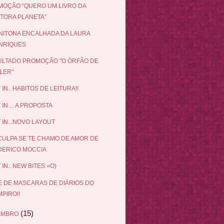
OÇÃO “QUERO UM LIVRO DA
ITORA PLANETA”
NITONA ENCALHADA DA LAURA
NRIQUES
LTADO PROMOÇÃO "O ÓRFÃO DE
LER"
 IN.. HABITOS DE LEITURA!!
 IN ... A PROPOSTA
 IN...NOVO LAYOUT
ULPA SE TE CHAMO DE AMOR DE
DERICO MOCCIA
 IN.. NEW BITES =O)
E DE MASCARAS DE DIÁRIOS DO
PIRO!!
(15)
EMBRO