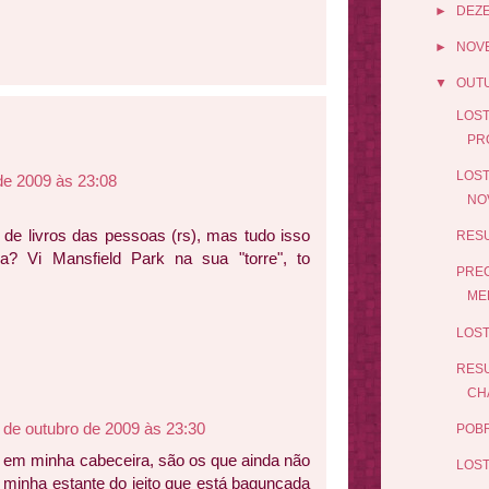
►
DEZ
►
NOV
▼
OUT
LOST
PR
LOST
de 2009 às 23:08
NO
 de livros das pessoas (rs), mas tudo isso
RESU
a? Vi Mansfield Park na sua "torre", to
PREC
MEL
LOST
RESU
CH
 de outubro de 2009 às 23:30
POBR
xo em minha cabeceira, são os que ainda não
LOST 
da minha estante do jeito que está bagunçada