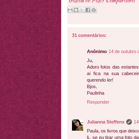
Gostou do Post? Compartilhe!
31 comentários:
Anônimo
14 de outubro 
Ju,
Adoro fotos das estantes
aí fica na sua cabeceir
querendo ler!
Bjos,
Paulinha
Responder
Julianna Steffens
14
Paula, os livros que dei
li.. se eu tirar uma foto 