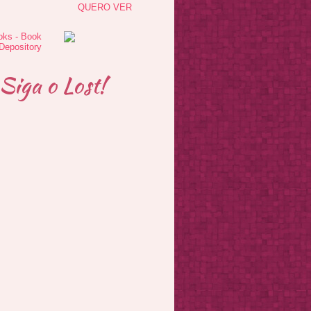
QUERO VER
Siga o Lost!