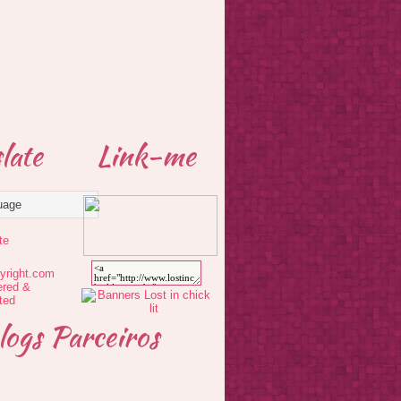
late
Link-me
te
logs Parceiros