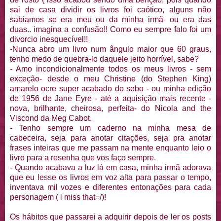
sai de casa dividir os livros foi caótico, alguns não
sabiamos
se era meu ou da minha irmã- ou era das
duas.. imagina a confusão!! Como eu sempre falo foi um
divorcio
inesquecível
!!
-Nunca abro um livro num ângulo maior que 60 graus,
tenho medo de quebra-lo daquele jeito horrível, sabe?
- Amo
incondicionalmente
todos os meus livros - sem
exceção
- desde o meu
Christine
(do
Stephen
King)
amarelo
ocre super acabado do sebo - ou minha edição
de 1956 de Jane
Eyre
- até a aquisição mais recente -
nova, brilhante, cheirosa, perfeita- do
Nicola
and
the
Viscond
da
Meg
Cabot
.
- Tenho sempre um caderno na minha mesa de
cabeceira, seja para anotar citações, seja pra anotar
frases inteiras que me passam na mente enquanto leio o
livro para a resenha que vos faço sempre.
- Quando acabava a luz lá em casa, minha irmã adorava
que eu lesse os livros em voz alta para passar o tempo,
inventava mil vozes e diferentes
entonações
para cada
personagem ( i
miss
that
=/)!
Os hábitos que passarei a adquirir depois de ler os
posts