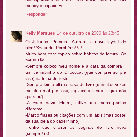
money e espaço =/
Responder
Kelly Marques
14 de outubro de 2009 às 23:45
Oi Julianna! Primeiro: A-do-rei o novo layout do
blog! Segundo: Parabéns! \o/
Muito bom esse tópico sobre hábitos de leitura. Os
meus são:
-Sempre coloco meu nome e a data da compra +
um carimbinho do Chococat (que comprei só pra
isso) na folha de rosto
-Sempre leio a última frase do livro (e muitas vezes
me dou mal por isso, pq acabo lendo o que não
quero =/)
-A cada nova leitura, utilizo um marca-página
diferente
-Marco frases ou citações com um lápis (mas gostei
da sua ideia do caderninho)
-Tenho que cheirar as páginas do livro novo
(sempre! rs)