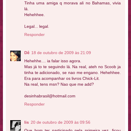
Tinha uma amiga q morava ali no Bahamas, vivia
lá.
Hehehhee.
Legal... legal.
Responder
Dê
18 de outubro de 2009 às 21:09
Hehehhe.... ia falar isso agora.
Mas já to te seguindo lá. Na real, ateh no Scoob ja
tinha te adicionado, se nao me engano. Hehehhee.
Era para acompanhar os livros Chick-Lit.
Na real, tens msn? Nao que me add?
desinhabrasil@hotmail.com
Responder
lis
20 de outubro de 2009 às 09:56
Que bom ter participado pela primeira vez, ficou