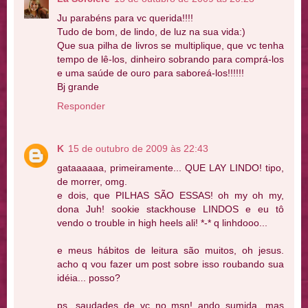
Ju parabéns para vc querida!!!!
Tudo de bom, de lindo, de luz na sua vida:)
Que sua pilha de livros se multiplique, que vc tenha
tempo de lê-los, dinheiro sobrando para comprá-los
e uma saúde de ouro para saboreá-los!!!!!!
Bj grande
Responder
K
15 de outubro de 2009 às 22:43
gataaaaaa, primeiramente... QUE LAY LINDO! tipo,
de morrer, omg.
e dois, que PILHAS SÃO ESSAS! oh my oh my,
dona Juh! sookie stackhouse LINDOS e eu tô
vendo o trouble in high heels ali! *-* q linhdooo...
e meus hábitos de leitura são muitos, oh jesus.
acho q vou fazer um post sobre isso roubando sua
idéia... posso?
ps. saudades de vc no msn! ando sumida, mas