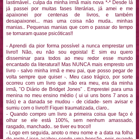
lastimável
.. culpa da minha irmã mais nova *-* Desde lá
já passei por muitas fases literárias, já amei e me
apaixonei por centenas de livros, e também
desapaixonei
... mas uma coisa não muda.. minhas
manias.. Pequenas manias que com o passar do tempo
se tornaram quase
psicóticas
!!
- Aprendi da pior forma
possível
a nunca emprestar um
livro!! Não, eu não sou
egoista
! E sim eu quero
disseminar
para todos ao meu redor esse mundo
encantado da literatura!! Mas NUNCA mais empresto um
livro - salvo minha irmã e meu pai, que posso pegar de
volta sempre que quiser -. Meu caso trágico, por sorte
ocorreu com um livro que não era meu, era da minha
irmã, "O Diário de
Bridget
Jones
" . Emprestei para uma
menina no meu ensino médio ( ui ui uns bons 7 anos a
trás
) e a danada se mudou - de cidade- sem avisar e
sumiu com o livro!!! Fiquei traumatizada, claro..
- Quando compro um livro a primeira coisa que faço é
olhar se ele está 100%, sem nenhum amassado,
rasgado, manchado.. se tiver eu troco!!
- Logo em seguida, anoto o meu nome e a data na folha
de rosto ( isso acabou sendo uma
benção
, pois quando