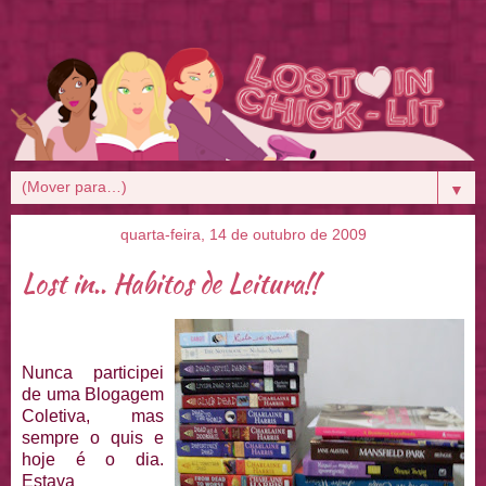
▼
quarta-feira, 14 de outubro de 2009
Lost in.. Habitos de Leitura!!
Nunca participei
de uma
Blogagem
Coletiva
, mas
sempre o quis e
hoje é o dia.
Estava