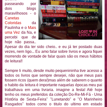
passeando por
dois blogs
maravilhosos - o
Canetas
Coloridas
da
Paulinha e o
Mais
uma Vez
da Na, e
percebi que de
hoje não passa..
Apesar do dia ter sido cheio.. e eu já ter postado duas
vezes, nem ligo... Eu amo falar sobre livros e agora fiquei
morrendo de vontade de falar quais são os meus hábitos
de leitura!!
Sempre li muito, desde muito
pequenininha
tive acesso a
todos os livros que sempre desejei, não que meus pais
fossem ricos (quem dera!)mas além de saberem o quanto
o habito da leitura é importante naquelas
épocas
meu pai
trabalhava em uma livraria. imagine a festa! Até hoje
tenho os meus preferidos da
coleção
Do-
Re
-Mi-Fá - Uma
História de Sexta-Feira" "
Lunetando
" e "O Marinheiro
Rasgados" todos como o titulo do ultimo em estado