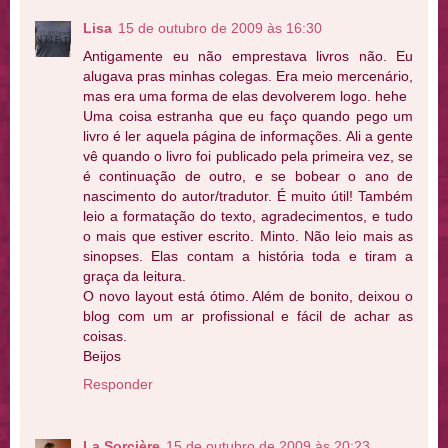
Lisa
15 de outubro de 2009 às 16:30
Antigamente eu não emprestava livros não. Eu
alugava pras minhas colegas. Era meio mercenário,
mas era uma forma de elas devolverem logo. hehe
Uma coisa estranha que eu faço quando pego um
livro é ler aquela página de informações. Ali a gente
vê quando o livro foi publicado pela primeira vez, se
é continuação de outro, e se bobear o ano de
nascimento do autor/tradutor. É muito útil! Também
leio a formatação do texto, agradecimentos, e tudo
o mais que estiver escrito. Minto. Não leio mais as
sinopses. Elas contam a história toda e tiram a
graça da leitura.
O novo layout está ótimo. Além de bonito, deixou o
blog com um ar profissional e fácil de achar as
coisas.
Beijos
Responder
La Sorcière
15 de outubro de 2009 às 20:23