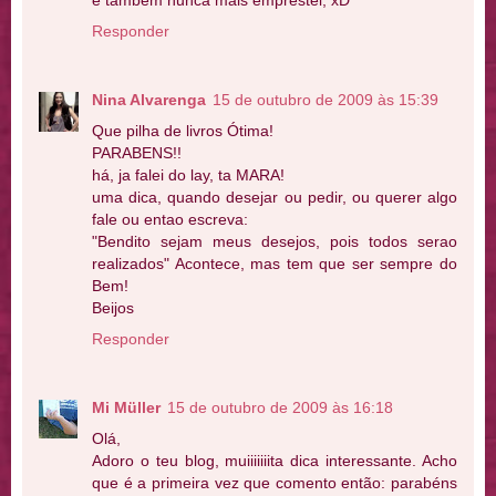
e também nunca mais emprestei, xD
Responder
Nina Alvarenga
15 de outubro de 2009 às 15:39
Que pilha de livros Ótima!
PARABENS!!
há, ja falei do lay, ta MARA!
uma dica, quando desejar ou pedir, ou querer algo
fale ou entao escreva:
"Bendito sejam meus desejos, pois todos serao
realizados" Acontece, mas tem que ser sempre do
Bem!
Beijos
Responder
Mi Müller
15 de outubro de 2009 às 16:18
Olá,
Adoro o teu blog, muiiiiiiita dica interessante. Acho
que é a primeira vez que comento então: parabéns