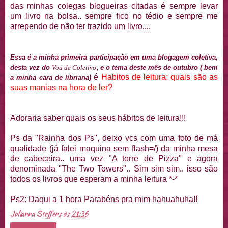
das minhas colegas
blogueiras
citadas é sempre levar
um livro na bolsa.. sempre fico no tédio e sempre me
arrependo de não ter trazido um livro....
Essa é a minha primeira participação em uma
blogagem
coletiva
,
,
desta vez do
Vou de
Coletivo
e o tema deste mês de
outubro
( bem
é
Habitos
de leitura: quais são as
a minha cara de
libriana
)
suas manias na hora de ler?
Adoraria saber quais os seus hábitos de leitura!!!
Ps
da "Rainha dos
Ps
", deixo
vcs
com uma foto de má
qualidade (já falei maquina sem
flash
=/) da minha mesa
de cabeceira.. uma vez "A torre de Pizza" e agora
denominada "
The
Two
Towers
".. Sim sim sim.. isso são
todos os livros que esperam a minha leitura *-*
Ps
2: Daqui a 1 hora Parabéns pra mim
hahuahuha
!!
Julianna Steffens
às
21:36
Compartilhar