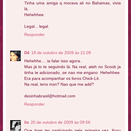
Tinha uma amiga q morava ali no Bahamas, vivia
lá.
Hehehhee.
Legal... legal.
Responder
Dê
18 de outubro de 2009 às 21:09
Hehehhe.... ia falar isso agora.
Mas já to te seguindo lá. Na real, ateh no Scoob ja
tinha te adicionado, se nao me engano. Hehehhee.
Era para acompanhar os livros Chick-Lit.
Na real, tens msn? Nao que me add?
desinhabrasil@hotmail.com
Responder
lis
20 de outubro de 2009 às 09:56
Que bom ter participado pela primeira vez, ficou