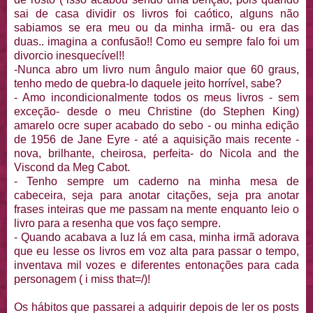
sai de casa dividir os livros foi caótico, alguns não
sabiamos
se era meu ou da minha irmã- ou era das
duas.. imagina a confusão!! Como eu sempre falo foi um
divorcio
inesquecível
!!
-Nunca abro um livro num ângulo maior que 60 graus,
tenho medo de quebra-lo daquele jeito horrível, sabe?
- Amo
incondicionalmente
todos os meus livros - sem
exceção
- desde o meu
Christine
(do
Stephen
King)
amarelo
ocre super acabado do sebo - ou minha edição
de 1956 de Jane
Eyre
- até a aquisição mais recente -
nova, brilhante, cheirosa, perfeita- do
Nicola
and
the
Viscond
da
Meg
Cabot
.
- Tenho sempre um caderno na minha mesa de
cabeceira, seja para anotar citações, seja pra anotar
frases inteiras que me passam na mente enquanto leio o
livro para a resenha que vos faço sempre.
- Quando acabava a luz lá em casa, minha irmã adorava
que eu lesse os livros em voz alta para passar o tempo,
inventava mil vozes e diferentes
entonações
para cada
personagem ( i
miss
that
=/)!
Os hábitos que passarei a adquirir depois de ler os
posts