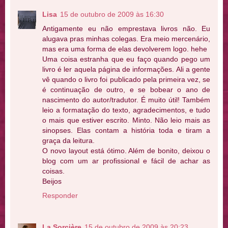
Lisa
15 de outubro de 2009 às 16:30
Antigamente eu não emprestava livros não. Eu
alugava pras minhas colegas. Era meio mercenário,
mas era uma forma de elas devolverem logo. hehe
Uma coisa estranha que eu faço quando pego um
livro é ler aquela página de informações. Ali a gente
vê quando o livro foi publicado pela primeira vez, se
é continuação de outro, e se bobear o ano de
nascimento do autor/tradutor. É muito útil! Também
leio a formatação do texto, agradecimentos, e tudo
o mais que estiver escrito. Minto. Não leio mais as
sinopses. Elas contam a história toda e tiram a
graça da leitura.
O novo layout está ótimo. Além de bonito, deixou o
blog com um ar profissional e fácil de achar as
coisas.
Beijos
Responder
La Sorcière
15 de outubro de 2009 às 20:23