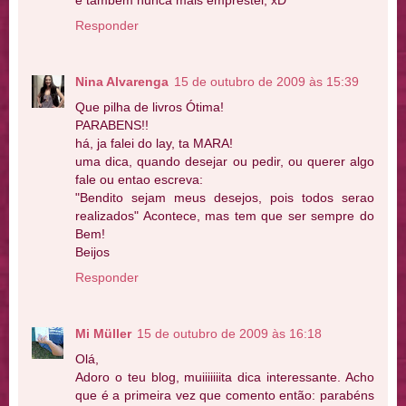
e também nunca mais emprestei, xD
Responder
Nina Alvarenga
15 de outubro de 2009 às 15:39
Que pilha de livros Ótima!
PARABENS!!
há, ja falei do lay, ta MARA!
uma dica, quando desejar ou pedir, ou querer algo
fale ou entao escreva:
"Bendito sejam meus desejos, pois todos serao
realizados" Acontece, mas tem que ser sempre do
Bem!
Beijos
Responder
Mi Müller
15 de outubro de 2009 às 16:18
Olá,
Adoro o teu blog, muiiiiiiita dica interessante. Acho
que é a primeira vez que comento então: parabéns