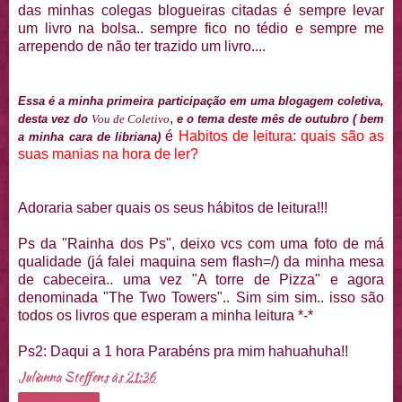
das minhas colegas
blogueiras
citadas é sempre levar
um livro na bolsa.. sempre fico no tédio e sempre me
arrependo de não ter trazido um livro....
Essa é a minha primeira participação em uma
blogagem
coletiva
,
,
desta vez do
Vou de
Coletivo
e o tema deste mês de
outubro
( bem
é
Habitos
de leitura: quais são as
a minha cara de
libriana
)
suas manias na hora de ler?
Adoraria saber quais os seus hábitos de leitura!!!
Ps
da "Rainha dos
Ps
", deixo
vcs
com uma foto de má
qualidade (já falei maquina sem
flash
=/) da minha mesa
de cabeceira.. uma vez "A torre de Pizza" e agora
denominada "
The
Two
Towers
".. Sim sim sim.. isso são
todos os livros que esperam a minha leitura *-*
Ps
2: Daqui a 1 hora Parabéns pra mim
hahuahuha
!!
Julianna Steffens
às
21:36
Compartilhar