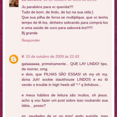
Ju parabéns para vc querida!!!!
Tudo de bom, de lindo, de luz na sua vida:)
Que sua pilha de livros se multiplique, que vc tenha
tempo de lê-los, dinheiro sobrando para comprá-los
e uma saúde de ouro para saboreá-los!!!!!!
Bj grande
Responder
K
15 de outubro de 2009 às 22:43
gataaaaaa, primeiramente... QUE LAY LINDO! tipo,
de morrer, omg.
e dois, que PILHAS SÃO ESSAS! oh my oh my,
dona Juh! sookie stackhouse LINDOS e eu tô
vendo o trouble in high heels ali! *-* q linhdooo...
e meus hábitos de leitura são muitos, oh jesus.
acho q vou fazer um post sobre isso roubando sua
idéia... posso?
ps. saudades de vc no msn! ando sumida, mas