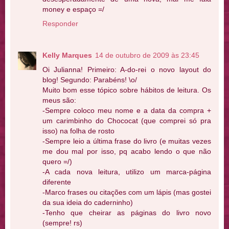
money e espaço =/
Responder
Kelly Marques
14 de outubro de 2009 às 23:45
Oi Julianna! Primeiro: A-do-rei o novo layout do
blog! Segundo: Parabéns! \o/
Muito bom esse tópico sobre hábitos de leitura. Os
meus são:
-Sempre coloco meu nome e a data da compra +
um carimbinho do Chococat (que comprei só pra
isso) na folha de rosto
-Sempre leio a última frase do livro (e muitas vezes
me dou mal por isso, pq acabo lendo o que não
quero =/)
-A cada nova leitura, utilizo um marca-página
diferente
-Marco frases ou citações com um lápis (mas gostei
da sua ideia do caderninho)
-Tenho que cheirar as páginas do livro novo
(sempre! rs)