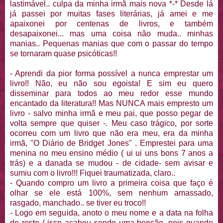
lastimável
.. culpa da minha irmã mais nova *-* Desde lá
já passei por muitas fases literárias, já amei e me
apaixonei por centenas de livros, e também
desapaixonei
... mas uma coisa não muda.. minhas
manias.. Pequenas manias que com o passar do tempo
se tornaram quase
psicóticas
!!
- Aprendi da pior forma
possível
a nunca emprestar um
livro!! Não, eu não sou
egoista
! E sim eu quero
disseminar
para todos ao meu redor esse mundo
encantado da literatura!! Mas NUNCA mais empresto um
livro - salvo minha irmã e meu pai, que posso pegar de
volta sempre que quiser -. Meu caso trágico, por sorte
ocorreu com um livro que não era meu, era da minha
irmã, "O Diário de
Bridget
Jones
" . Emprestei para uma
menina no meu ensino médio ( ui ui uns bons 7 anos a
trás
) e a danada se mudou - de cidade- sem avisar e
sumiu com o livro!!! Fiquei traumatizada, claro..
- Quando compro um livro a primeira coisa que faço é
olhar se ele está 100%, sem nenhum amassado,
rasgado, manchado.. se tiver eu troco!!
- Logo em seguida, anoto o meu nome e a data na folha
de rosto ( isso acabou sendo uma
benção
, pois quando