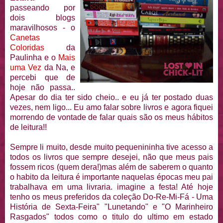
passeando por
dois blogs
maravilhosos - o
Canetas
Coloridas
da
Paulinha e o
Mais
uma Vez
da Na, e
percebi que de
hoje não passa..
Apesar do dia ter sido cheio.. e eu já ter postado duas
vezes, nem ligo... Eu amo falar sobre livros e agora fiquei
morrendo de vontade de falar quais são os meus hábitos
de leitura!!
Sempre li muito, desde muito
pequenininha
tive acesso a
todos os livros que sempre desejei, não que meus pais
fossem ricos (quem dera!)mas além de saberem o quanto
o habito da leitura é importante naquelas
épocas
meu pai
trabalhava em uma livraria. imagine a festa! Até hoje
tenho os meus preferidos da
coleção
Do-
Re
-Mi-Fá - Uma
História de Sexta-Feira" "
Lunetando
" e "O Marinheiro
Rasgados" todos como o titulo do ultimo em estado