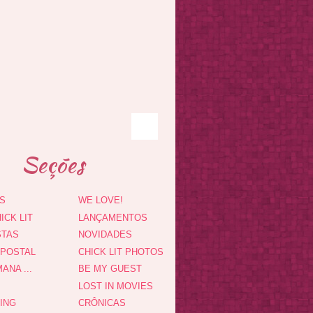
Seções
S
WE LOVE!
ICK LIT
LANÇAMENTOS
STAS
NOVIDADES
 POSTAL
CHICK LIT PHOTOS
ANA ...
BE MY GUEST
LOST IN MOVIES
DING
CRÔNICAS