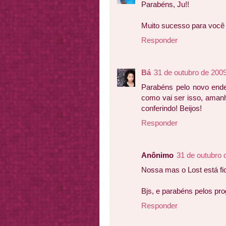
Parabéns, Ju!!
Muito sucesso para você e
Responder
Bá
31 de outubro de 200
Parabéns pelo novo ende
como vai ser isso, amanh
conferindo! Beijos!
Responder
Anônimo
31 de outubro 
Nossa mas o Lost está fic
Bjs, e parabéns pelos pr
Responder