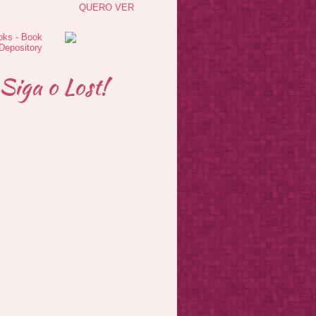
QUERO VER
Siga o Lost!