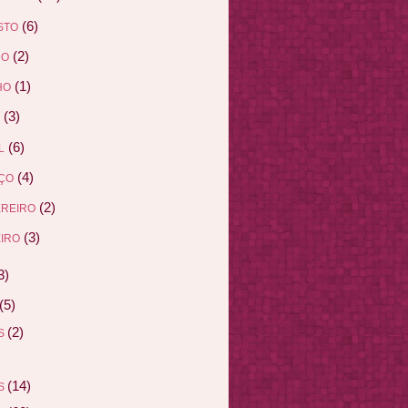
(6)
STO
(2)
HO
(1)
HO
(3)
(6)
L
(4)
ÇO
(2)
EREIRO
(3)
IRO
3)
(5)
(2)
AS
(14)
AS