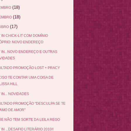
(18)
EMBRO
(18)
EMBRO
(17)
UBRO
 IN CHICK-LIT COM DOMÍNIO
ÓPRIO: NOVO ENDEREÇO
 IN.. NOVO ENDEREÇO E OUTRAS
VIDADES
LTADO PROMOÇÃO LOST + PRACY
ISO TE CONTAR UMA COISA DE
ISSA HILL
 IN... NOVIDADES
LTADO PROMOÇÃO "DESCULPA SE TE
AMO DE AMOR"
E NÃO TEM SORTE DA LEILA REGO
IN ...DESAFIO LITERÁRIO 2010!!