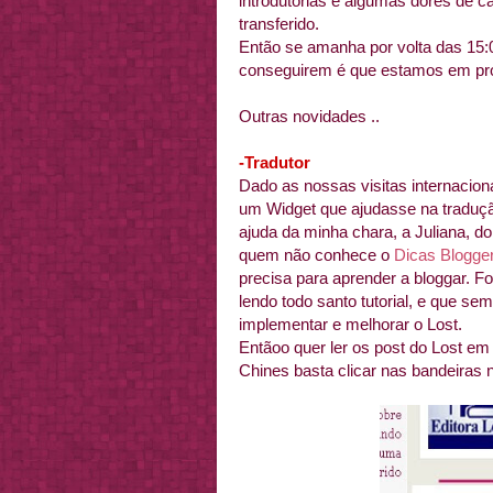
introdutórias e algumas dores de c
transferido.
Então se amanha por volta das 15:0
conseguirem é que estamos em pr
Outras novidades ..
-Tradutor
Dado as nossas visitas internacion
um Widget que ajudasse na traduç
ajuda da minha chara, a Juliana, d
quem não conhece o
Dicas Blogge
precisa para aprender a bloggar. F
lendo todo santo tutorial, e que se
implementar e melhorar o Lost.
Entãoo quer ler os post do Lost em 
Chines basta clicar nas bandeiras n