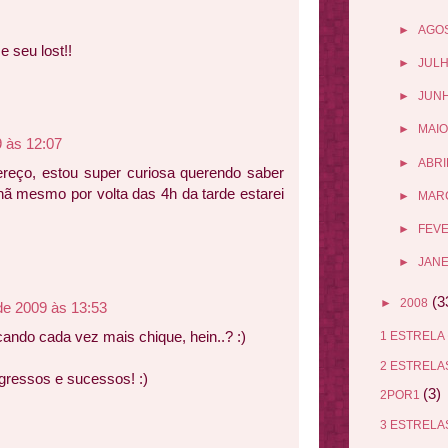
►
AGO
 seu lost!!
►
JUL
►
JUN
►
MAIO
9 às 12:07
►
ABRI
reço, estou super curiosa querendo saber
ã mesmo por volta das 4h da tarde estarei
►
MAR
►
FEV
►
JANE
(3
►
2008
de 2009 às 13:53
ando cada vez mais chique, hein..? :)
1 ESTRELA
2 ESTREL
ogressos e sucessos! :)
(3)
2POR1
3 ESTREL