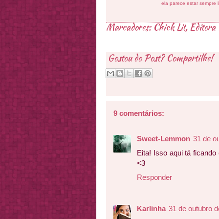
ela parece estar sempre 
Marcadores:
Chick Lit
,
Editora
Gostou do Post? Compartilhe!
9 comentários:
Sweet-Lemmon
31 de o
Eita! Isso aqui tá fican
<3
Responder
Karlinha
31 de outubro d