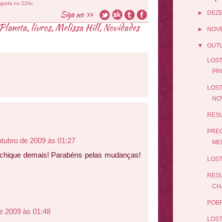
ligada no 220v.
►
DEZ
 Planeta
,
livros
,
Melissa Hill
,
Novidades
►
NOV
▼
OUT
LOST
PR
LOST
NO
RESU
PREC
utubro de 2009 às 01:27
MEL
do chique demais! Parabéns pelas mudanças!
LOST
RESU
CH
POBR
e 2009 às 01:48
LOST 