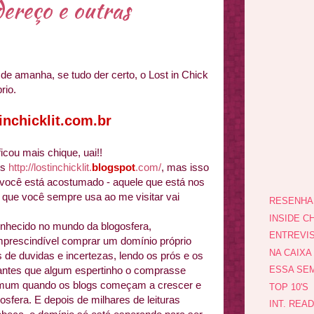
dereço e outras
de amanha, se tudo der certo, o Lost in Chick
rio.
nchicklit.com.br
icou mais chique, uai!!
is
http://lostinchicklit.
blogspot
.com/
, mas isso
 você está acostumado - aquele que está nos
e que você sempre usa ao me visitar vai
RESENHA
INSIDE CH
nhecido no mundo da blogosfera,
ENTREVI
 imprescindível comprar um domínio próprio
NA CAIXA
de duvidas e incertezas, lendo os prós e os
 antes que algum espertinho o comprasse
ESSA SEM
omum quando os blogs começam a crescer e
TOP 10'S
sfera. E depois de milhares de leituras
INT. REA