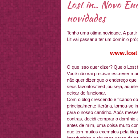
Lost in.. Novo En
novidades
Tenho uma otima novidade. A partir 
Lit vai passar a ter um domínio próp
www.losti
O que isso quer dizer? Que o Lost f
Você não vai precisar escrever ma
não quer dizer que o endereço que
seus favoritos/feed ,ou seja, aquel
deixar de funcionar.
Com o blog crescendo e ficando co
principalmente literária, tornou-se
para o nosso cantinho. Após meses 
contras, decidi comprar o domínio
antes de mim, uma coisa muito c
que tem muitos exemplos pela blogo