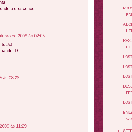
nta!
ecendo e crescendo.
PROM
ED
A BO
HE
utubro de 2009 às 02:05
RESU
rto Ju! ^^
HIT
mbando :D
LOST
LOST
LOST
9 às 08:29
DESC
FE
LOST
BAIL
VAM
 2009 às 11:29
►
SET