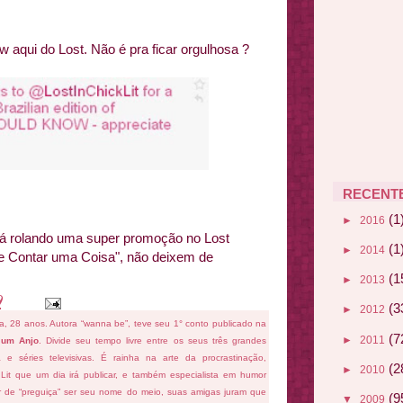
 aqui do Lost. Não é pra ficar orgulhosa ?
RECENT
(1
►
2016
 rolando uma super promoção no Lost
(1
►
2014
e Contar uma Coisa", não deixem de
(1
►
2013
9
(3
►
2012
fa, 28 anos. Autora “wanna be”, teve seu 1° conto publicado na
(7
►
2011
 um Anjo
. Divide seu tempo livre entre os seus três grandes
ema e séries televisivas. É rainha na arte da procrastinação,
(2
►
2010
 Lit que um dia irá publicar, e também especialista em humor
ar de “preguiça” ser seu nome do meio, suas amigas juram que
(9
▼
2009