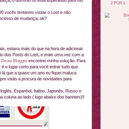
abeça, o domínio só está esperando para ser
2 POR 1
0 vocês tentarem visitar o Lost e não
ocesso de mudança, ok?
ais, estava mais do que na hora de adicionar
ão dos Posts do Lost, e mais uma vez com a
o
Dicas Blogger
encontrei minha solução. Para
r
é o lugar certo para você entrar tudo que
oi lá que a quase um ano eu fiquei maluca
mpre visito a procura de novidades para
Inglês, Espanhol, Italino, Japonês, Russo e
a coluna ao lado ( logo abaixo dos banners)!!