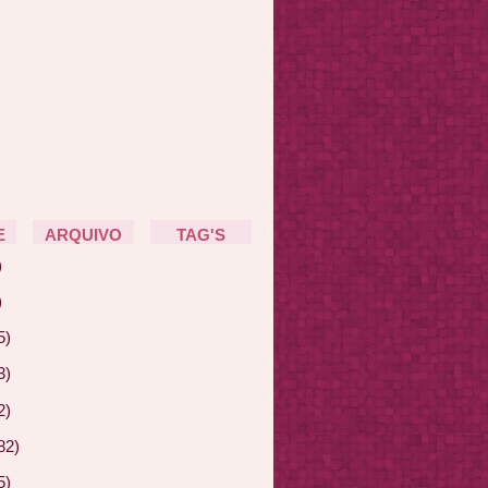
E
ARQUIVO
TAG'S
)
)
5)
3)
2)
82)
5)