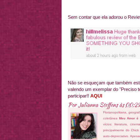
Sem contar que ela adorou o Review
Não se esqueçam que também está
valendo um exemplar do "Preciso t
participar!!
AQUI
Por
Julianna Steffens
às
00:2
Florianopolitana, geogra
coletânea
Meu Amor é
vícios: literatura, cin
principalmente do Chick
auto-depreciativo. Apes