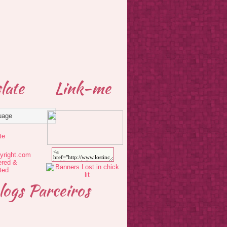
late
Link-me
te
logs Parceiros