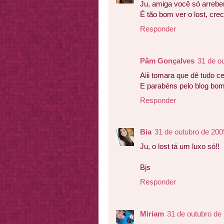
Ju, amiga você só arrebe
É tão bom ver o lost, cr
Responder
Pâm Gonçalves
31 de o
Aiii tomara que dê tudo ce
E parabéns pelo blog bo
Responder
Bia
31 de outubro de 200
Ju, o lost tá um luxo só!!
Bjs
Responder
Miriam
31 de outubro de