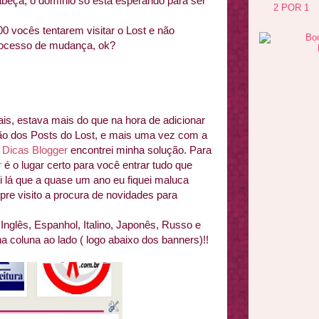
abeça, o domínio só está esperando para ser
2 POR 1
0 vocês tentarem visitar o Lost e não
ocesso de mudança, ok?
ais, estava mais do que na hora de adicionar
ão dos Posts do Lost, e mais uma vez com a
o
Dicas Blogger
encontrei minha solução. Para
r
é o lugar certo para você entrar tudo que
oi lá que a quase um ano eu fiquei maluca
mpre visito a procura de novidades para
Inglês, Espanhol, Italino, Japonês, Russo e
a coluna ao lado ( logo abaixo dos banners)!!