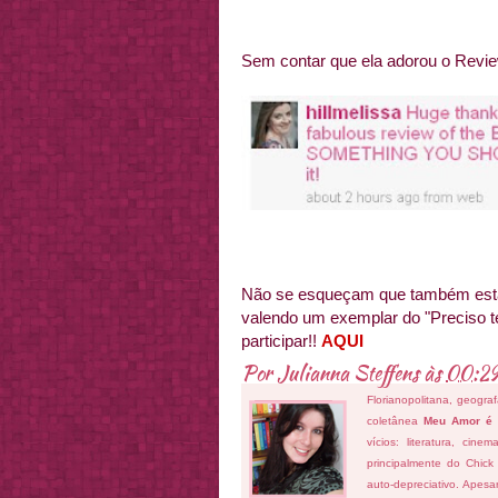
Sem contar que ela adorou o Review
Não se esqueçam que também está
valendo um exemplar do "Preciso t
participar!!
AQUI
Por
Julianna Steffens
às
00:2
Florianopolitana, geogra
coletânea
Meu Amor é
vícios: literatura, cin
principalmente do Chick
auto-depreciativo. Apes