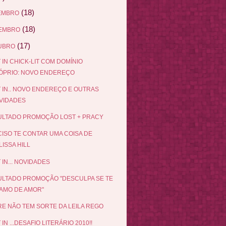
(18)
EMBRO
(18)
EMBRO
(17)
UBRO
 IN CHICK-LIT COM DOMÍNIO
ÓPRIO: NOVO ENDEREÇO
 IN.. NOVO ENDEREÇO E OUTRAS
VIDADES
LTADO PROMOÇÃO LOST + PRACY
ISO TE CONTAR UMA COISA DE
ISSA HILL
 IN... NOVIDADES
LTADO PROMOÇÃO "DESCULPA SE TE
AMO DE AMOR"
E NÃO TEM SORTE DA LEILA REGO
IN ...DESAFIO LITERÁRIO 2010!!