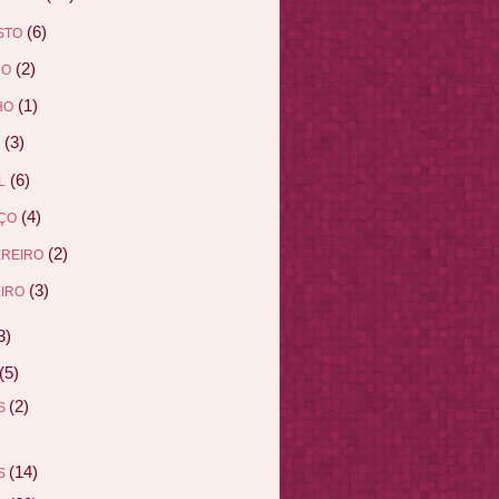
(6)
STO
(2)
HO
(1)
HO
(3)
(6)
L
(4)
ÇO
(2)
EREIRO
(3)
IRO
3)
(5)
(2)
AS
(14)
AS