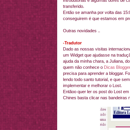
introdutórias e algumas dores de c
transferido.
Então se amanha por volta das 15:0
conseguirem é que estamos em pr
Outras novidades ..
-Tradutor
Dado as nossas visitas internacion
um Widget que ajudasse na traduç
ajuda da minha chara, a Juliana, d
quem não conhece o
Dicas Blogge
precisa para aprender a bloggar. F
lendo todo santo tutorial, e que se
implementar e melhorar o Lost.
Entãoo quer ler os post do Lost em 
Chines basta clicar nas bandeiras n