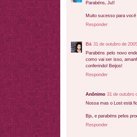
Parabéns, Ju!!
Muito sucesso para você e
Responder
Bá
31 de outubro de 200
Parabéns pelo novo ende
como vai ser isso, amanh
conferindo! Beijos!
Responder
Anônimo
31 de outubro 
Nossa mas o Lost está fic
Bjs, e parabéns pelos pr
Responder