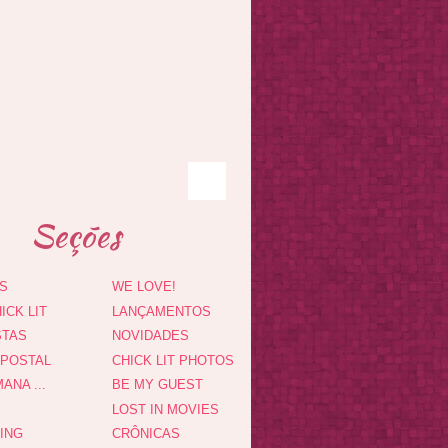
Seções
S
WE LOVE!
ICK LIT
LANÇAMENTOS
STAS
NOVIDADES
 POSTAL
CHICK LIT PHOTOS
ANA ...
BE MY GUEST
LOST IN MOVIES
DING
CRÔNICAS