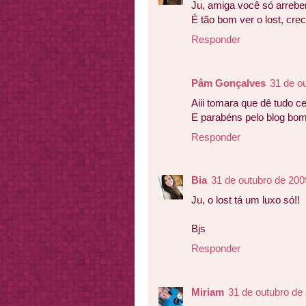
Ju, amiga você só arrebe
É tão bom ver o lost, cr
Responder
Pâm Gonçalves
31 de o
Aiii tomara que dê tudo ce
E parabéns pelo blog bo
Responder
Bia
31 de outubro de 200
Ju, o lost tá um luxo só!!
Bjs
Responder
Miriam
31 de outubro de