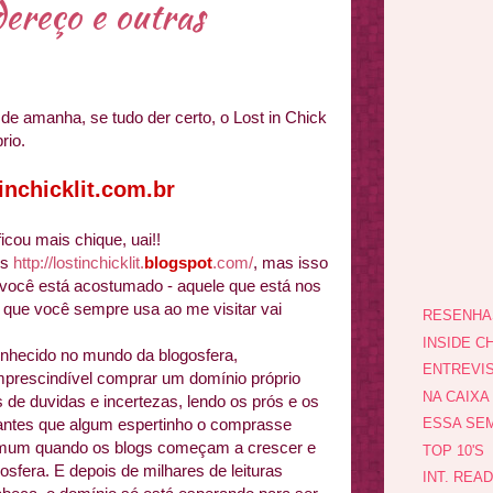
dereço e outras
de amanha, se tudo der certo, o Lost in Chick
rio.
nchicklit.com.br
icou mais chique, uai!!
is
http://lostinchicklit.
blogspot
.com/
, mas isso
 você está acostumado - aquele que está nos
e que você sempre usa ao me visitar vai
RESENHA
INSIDE CH
nhecido no mundo da blogosfera,
ENTREVI
 imprescindível comprar um domínio próprio
NA CAIXA
de duvidas e incertezas, lendo os prós e os
 antes que algum espertinho o comprasse
ESSA SEM
omum quando os blogs começam a crescer e
TOP 10'S
sfera. E depois de milhares de leituras
INT. REA