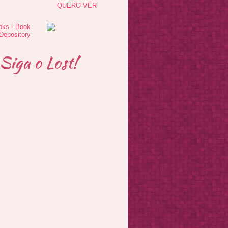
QUERO VER
Siga o Lost!