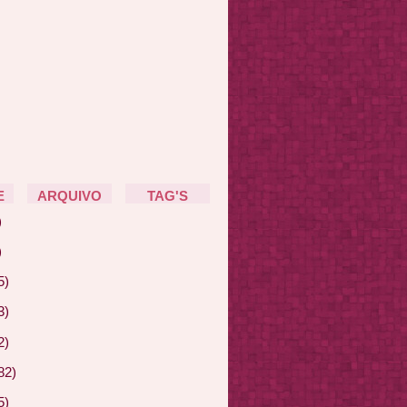
E
ARQUIVO
TAG'S
)
)
5)
3)
2)
82)
5)