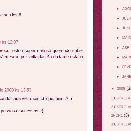
►
AGO
 seu lost!!
►
JUL
►
JUN
►
MAIO
9 às 12:07
►
ABRI
reço, estou super curiosa querendo saber
ã mesmo por volta das 4h da tarde estarei
►
MAR
►
FEV
►
JANE
(3
►
2008
de 2009 às 13:53
ando cada vez mais chique, hein..? :)
1 ESTRELA
2 ESTREL
ogressos e sucessos! :)
(3)
2POR1
3 ESTREL