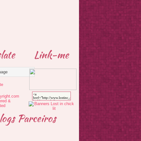
late
Link-me
te
logs Parceiros