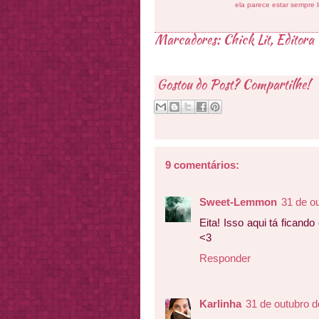
ela parece estar sempre 
Marcadores:
Chick Lit
,
Editora
Gostou do Post? Compartilhe!
9 comentários:
Sweet-Lemmon
31 de o
Eita! Isso aqui tá fican
<3
Responder
Karlinha
31 de outubro d