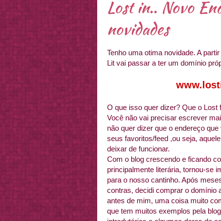
Lost in.. Novo En
novidades
Tenho uma otima novidade. A partir 
Lit vai passar a ter um domínio próp
www.losti
O que isso quer dizer? Que o Lost f
Você não vai precisar escrever ma
não quer dizer que o endereço que
seus favoritos/feed ,ou seja, aquel
deixar de funcionar.
Com o blog crescendo e ficando co
principalmente literária, tornou-se
para o nosso cantinho. Após meses 
contras, decidi comprar o domínio
antes de mim, uma coisa muito c
que tem muitos exemplos pela blogo