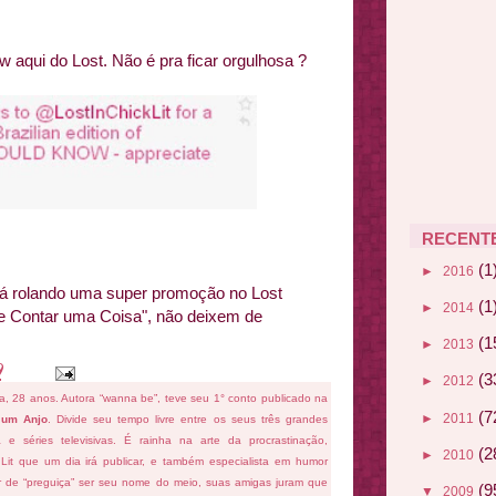
 aqui do Lost. Não é pra ficar orgulhosa ?
RECENT
(1
►
2016
 rolando uma super promoção no Lost
(1
►
2014
e Contar uma Coisa", não deixem de
(1
►
2013
9
(3
►
2012
fa, 28 anos. Autora “wanna be”, teve seu 1° conto publicado na
(7
►
2011
 um Anjo
. Divide seu tempo livre entre os seus três grandes
ema e séries televisivas. É rainha na arte da procrastinação,
(2
►
2010
 Lit que um dia irá publicar, e também especialista em humor
ar de “preguiça” ser seu nome do meio, suas amigas juram que
(9
▼
2009