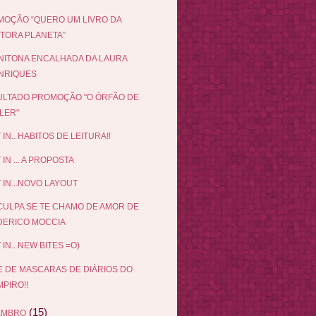
OÇÃO “QUERO UM LIVRO DA
ITORA PLANETA”
NITONA ENCALHADA DA LAURA
NRIQUES
LTADO PROMOÇÃO "O ÓRFÃO DE
LER"
 IN.. HABITOS DE LEITURA!!
 IN ... A PROPOSTA
 IN...NOVO LAYOUT
ULPA SE TE CHAMO DE AMOR DE
DERICO MOCCIA
 IN.. NEW BITES =O)
E DE MASCARAS DE DIÁRIOS DO
PIRO!!
(15)
EMBRO