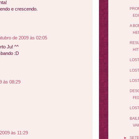
nta!
ecendo e crescendo.
PROM
ED
A BO
HE
utubro de 2009 às 02:05
RESU
rto Ju! ^^
HIT
mbando :D
LOST
LOST
LOST
9 às 08:29
DESC
FE
LOST
BAIL
VAM
 2009 às 11:29
►
SET