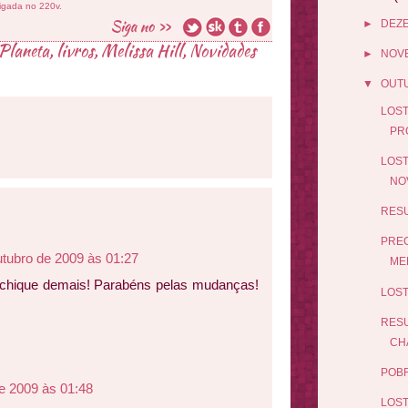
ligada no 220v.
►
DEZ
 Planeta
,
livros
,
Melissa Hill
,
Novidades
►
NOV
▼
OUT
LOST
PR
LOST
NO
RESU
PREC
utubro de 2009 às 01:27
MEL
do chique demais! Parabéns pelas mudanças!
LOST
RESU
CH
POBR
e 2009 às 01:48
LOST 