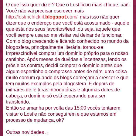
O que isso quer dizer? Que o Lost ficou mais chique, uai!!
Você não vai precisar escrever mais
http://lostinchicklit.
blogspot
.com/
, mas isso não quer
dizer que o endereço que você está acostumado - aquele
que está nos seus favoritos/feed ,ou seja, aquele que
você sempre usa ao me visitar vai deixar de funcionar.
Com o blog crescendo e ficando conhecido no mundo da
blogosfera, principalmente literária, tornou-se
imprescindível comprar um domínio próprio para o nosso
cantinho. Após meses de duvidas e incertezas, lendo os
prós e os contras, decidi comprar o domínio antes que
algum espertinho o comprasse antes de mim, uma coisa
muito comum quando os blogs começam a crescer e que
tem muitos exemplos pela blogosfera. E depois de
milhares de leituras introdutórias e algumas dores de
cabeça, o domínio só está esperando para ser
transferido.
Então se amanha por volta das 15:00 vocês tentarem
visitar o Lost e não conseguirem é que estamos em
processo de mudança, ok?
Outras novidades ..