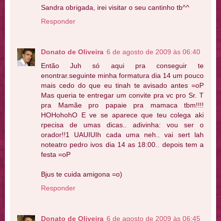
Sandra obrigada, irei visitar o seu cantinho tb^^
Responder
Donato de Oliveira
6 de agosto de 2009 às 06:40
Então Juh só aqui pra conseguir te
enontrar.seguinte minha formatura dia 14 um pouco
mais cedo do que eu tinah te avisado antes =oP
Mas queria te entregar um convite pra vc pro Sr. T
pra Mamãe pro papaie pra mamaca tbm!!!!
HOHohohO E ve se aparece que teu colega aki
rpecisa de umas dicas.. adivinha: vou ser o
orador!!1 UAUIUIh cada uma neh.. vai sert lah
noteatro pedro ivos dia 14 as 18:00.. depois tem a
festa =oP
Bjus te cuida amigona =o)
Responder
Donato de Oliveira
6 de agosto de 2009 às 06:45