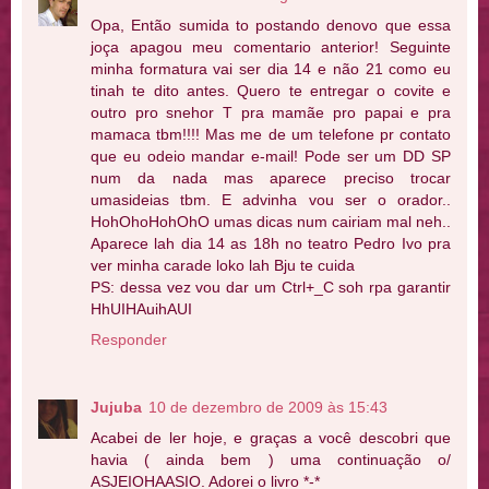
Opa, Então sumida to postando denovo que essa
joça apagou meu comentario anterior! Seguinte
minha formatura vai ser dia 14 e não 21 como eu
tinah te dito antes. Quero te entregar o covite e
outro pro snehor T pra mamãe pro papai e pra
mamaca tbm!!!! Mas me de um telefone pr contato
que eu odeio mandar e-mail! Pode ser um DD SP
num da nada mas aparece preciso trocar
umasideias tbm. E advinha vou ser o orador..
HohOhoHohOhO umas dicas num cairiam mal neh..
Aparece lah dia 14 as 18h no teatro Pedro Ivo pra
ver minha carade loko lah Bju te cuida
PS: dessa vez vou dar um Ctrl+_C soh rpa garantir
HhUIHAuihAUI
Responder
Jujuba
10 de dezembro de 2009 às 15:43
Acabei de ler hoje, e graças a você descobri que
havia ( ainda bem ) uma continuação o/
ASJEIOHAASIO. Adorei o livro *-*