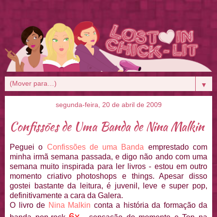
▼
segunda-feira, 20 de abril de 2009
Confissões de Uma Banda de Nina Malkin
Peguei o
Confissões de uma Banda
emprestado com
minha irmã semana passada, e digo não ando com uma
semana muito inspirada para ler livros - estou em outro
momento criativo photoshops e things. Apesar disso
gostei bastante da leitura, é juvenil, leve e super pop,
definitivamente a cara da Galera.
O livro de
Nina
Malkin
conta a história da formação da
6x