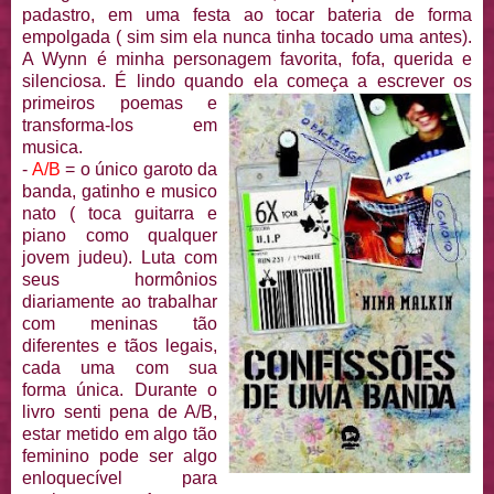
padastro, em uma festa ao tocar bateria de forma
empolgada ( sim sim ela nunca tinha tocado uma antes).
A Wynn é minha personagem favorita, fofa, querida e
silenciosa. É lindo quando el
a começa a escrever os
primeiros poemas e
transforma-los em
musica.
-
A/B
= o único garoto da
banda, gatinho e musico
nato ( toca guitarra e
piano como qualquer
jovem judeu). Luta com
seus hormônios
diariamente ao trabalhar
com meninas tão
diferentes e tãos legais,
cada uma com sua
forma única. Durante o
livro senti pena de A/B,
estar metido em algo tão
feminino pode ser algo
enloquecível para