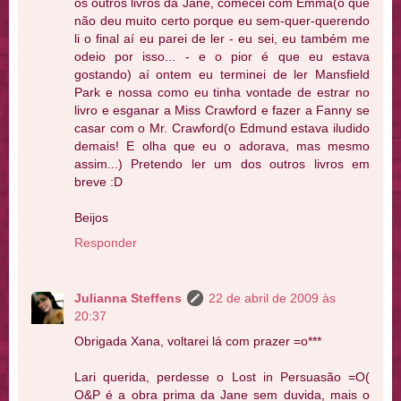
os outros livros da Jane, comecei com Emma(o que
não deu muito certo porque eu sem-quer-querendo
li o final aí eu parei de ler - eu sei, eu também me
odeio por isso... - e o pior é que eu estava
gostando) aí ontem eu terminei de ler Mansfield
Park e nossa como eu tinha vontade de estrar no
livro e esganar a Miss Crawford e fazer a Fanny se
casar com o Mr. Crawford(o Edmund estava iludido
demais! E olha que eu o adorava, mas mesmo
assim...) Pretendo ler um dos outros livros em
breve :D
Beijos
Responder
Julianna Steffens
22 de abril de 2009 às
20:37
Obrigada Xana, voltarei lá com prazer =o***
Lari querida, perdesse o Lost in Persuasão =O(
O&P é a obra prima da Jane sem duvida, mais o