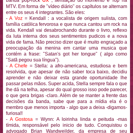
banda pop-rock
, sensação do momento e Top na
MTV. Em forma de "vídeo diário" os capítulos se alternam
entre os seus 4 integrantes. São eles:
-
A Voz
= Kendall : a vocalista de origem sulista, com
família católica fervorosa e que nunca cantou um rock na
vida. Kendall vai desabrochando durante o livro, reflexo
da luta interna dos seus sentimentos pudicos e a nova
vida de fama. Não preciso dizer que é muito engraçado a
preocupação da menina em cantar uma musica que
contém a frase: "Satan's got her tongue" ( algo como
"Satã pegou sua língua").
-
A Chefe
= Stella: a afro-americana, estudiosa e bem
resolvida, que apesar de não saber toca baixo, decidiu
aprender e não deixar esta grande oportunidade lhe
passar pelas mãos. Super acida, Stella sempre fala o que
lhe dá na telha, apesar do qual grosso isso pode parecer,
o que gera brigas -claro. Além de se manter a frente das
decisões da banda, sabe que para a mídia ela é o
membro que menos importa - algo que a deixa -digamos-
furiosa!!
-
A Gostosa
= Wynn: A loirinha linda e peituda -mas
tímida, responsável pelo inicio de tudo. Conquistou o
advogado Brian Wandweilder, da empresa de seu