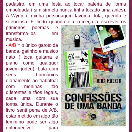
padastro, em uma festa ao tocar bateria de forma
empolgada ( sim sim ela nunca tinha tocado uma antes).
A Wynn é minha personagem favorita, fofa, querida e
silenciosa. É lindo quando el
a começa a escrever os
primeiros poemas e
transforma-los em
musica.
-
A/B
= o único garoto da
banda, gatinho e musico
nato ( toca guitarra e
piano como qualquer
jovem judeu). Luta com
seus hormônios
diariamente ao trabalhar
com meninas tão
diferentes e tãos legais,
cada uma com sua
forma única. Durante o
livro senti pena de A/B,
estar metido em algo tão
feminino pode ser algo
enloquecível para