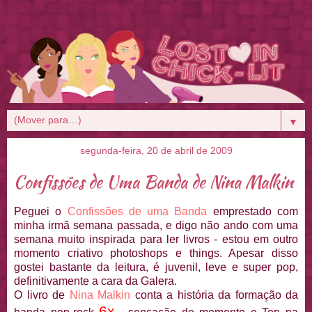
▼
segunda-feira, 20 de abril de 2009
Confissões de Uma Banda de Nina Malkin
Peguei o
Confissões de uma Banda
emprestado com
minha irmã semana passada, e digo não ando com uma
semana muito inspirada para ler livros - estou em outro
momento criativo photoshops e things. Apesar disso
gostei bastante da leitura, é juvenil, leve e super pop,
definitivamente a cara da Galera.
O livro de
Nina
Malkin
conta a história da formação da
6x