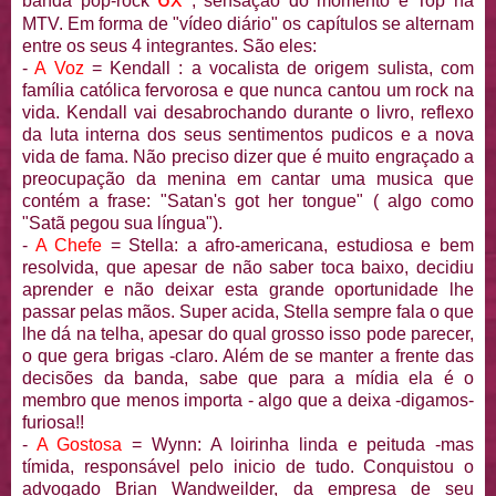
banda pop-rock
, sensação do momento e Top na
MTV. Em forma de "vídeo diário" os capítulos se alternam
entre os seus 4 integrantes. São eles:
-
A Voz
= Kendall : a vocalista de origem sulista, com
família católica fervorosa e que nunca cantou um rock na
vida. Kendall vai desabrochando durante o livro, reflexo
da luta interna dos seus sentimentos pudicos e a nova
vida de fama. Não preciso dizer que é muito engraçado a
preocupação da menina em cantar uma musica que
contém a frase: "Satan's got her tongue" ( algo como
"Satã pegou sua língua").
-
A Chefe
= Stella: a afro-americana, estudiosa e bem
resolvida, que apesar de não saber toca baixo, decidiu
aprender e não deixar esta grande oportunidade lhe
passar pelas mãos. Super acida, Stella sempre fala o que
lhe dá na telha, apesar do qual grosso isso pode parecer,
o que gera brigas -claro. Além de se manter a frente das
decisões da banda, sabe que para a mídia ela é o
membro que menos importa - algo que a deixa -digamos-
furiosa!!
-
A Gostosa
= Wynn: A loirinha linda e peituda -mas
tímida, responsável pelo inicio de tudo. Conquistou o
advogado Brian Wandweilder, da empresa de seu