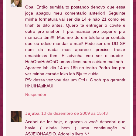
Opa, Então sumida to postando denovo que essa
joça apagou meu comentario anterior! Seguinte
minha formatura vai ser dia 14 e não 21 como eu
tinah te dito antes. Quero te entregar o covite e
outro pro snehor T pra mamãe pro papai e pra
mamaca tbm!!!! Mas me de um telefone pr contato
que eu odeio mandar e-mail! Pode ser um DD SP
num da nada mas aparece preciso trocar
umasideias tbm. E advinha vou ser o orador..
HohOhoHohOhO umas dicas num cairiam mal neh..
Aparece lah dia 14 as 18h no teatro Pedro Ivo pra
ver minha carade loko lah Bju te cuida
PS: dessa vez vou dar um Ctrl+_C soh rpa garantir
HhUIHAuihAUI
Responder
Jujuba
10 de dezembro de 2009 às 15:43
Acabei de ler hoje, e graças a você descobri que
havia ( ainda bem ) uma continuação o/
ASJEIOHAASIO. Adorei o livro *-*