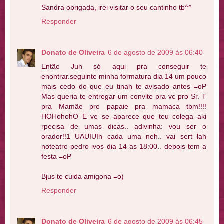
Sandra obrigada, irei visitar o seu cantinho tb^^
Responder
Donato de Oliveira
6 de agosto de 2009 às 06:40
Então Juh só aqui pra conseguir te
enontrar.seguinte minha formatura dia 14 um pouco
mais cedo do que eu tinah te avisado antes =oP
Mas queria te entregar um convite pra vc pro Sr. T
pra Mamãe pro papaie pra mamaca tbm!!!!
HOHohohO E ve se aparece que teu colega aki
rpecisa de umas dicas.. adivinha: vou ser o
orador!!1 UAUIUIh cada uma neh.. vai sert lah
noteatro pedro ivos dia 14 as 18:00.. depois tem a
festa =oP
Bjus te cuida amigona =o)
Responder
Donato de Oliveira
6 de agosto de 2009 às 06:45