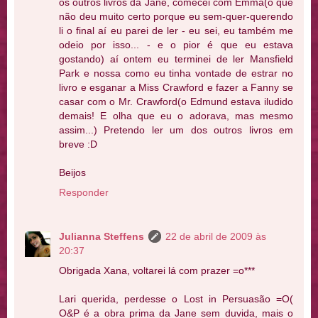
os outros livros da Jane, comecei com Emma(o que
não deu muito certo porque eu sem-quer-querendo
li o final aí eu parei de ler - eu sei, eu também me
odeio por isso... - e o pior é que eu estava
gostando) aí ontem eu terminei de ler Mansfield
Park e nossa como eu tinha vontade de estrar no
livro e esganar a Miss Crawford e fazer a Fanny se
casar com o Mr. Crawford(o Edmund estava iludido
demais! E olha que eu o adorava, mas mesmo
assim...) Pretendo ler um dos outros livros em
breve :D
Beijos
Responder
Julianna Steffens
22 de abril de 2009 às
20:37
Obrigada Xana, voltarei lá com prazer =o***
Lari querida, perdesse o Lost in Persuasão =O(
O&P é a obra prima da Jane sem duvida, mais o