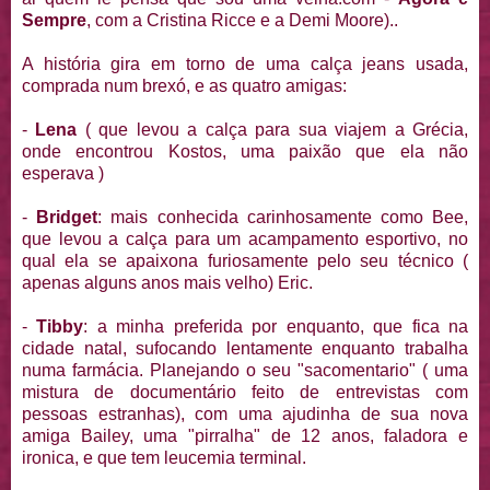
Sempre
, com a Cristina Ricce e a Demi Moore)..
A história gira em torno de uma calça jeans usada,
comprada num brexó, e as quatro amigas:
-
Lena
( que levou a calça para sua viajem a Grécia,
onde encontrou Kostos, uma paixão que ela não
esperava )
-
Bridget
: mais conhecida carinhosamente como Bee,
que levou a calça para um acampamento esportivo, no
qual ela se apaixona furiosamente pelo seu técnico (
apenas alguns anos mais velho) Eric.
-
Tibby
: a minha preferida por enquanto, que fica na
cidade natal, sufocando lentamente enquanto trabalha
numa farmácia. Planejando o seu "sacomentario" ( uma
mistura de documentário feito de entrevistas com
pessoas estranhas), com uma ajudinha de sua nova
amiga Bailey, uma "pirralha" de 12 anos, faladora e
ironica, e que tem leucemia terminal.