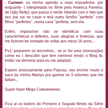
-
Carmen
: na minha opinião a mais enjoadinha- por
enquanto- ( interpretada no filme pela America Ferreira,
de Ugly Betty), que passa o verão lidando com o fato que
seu pai vai se casar e terá outra família "perfeita" com
filhos "perfeitos", numa casa "perfeita, sem ela.
Enfim, impossível não se identificar com suas
características e defeitos, suas alegrias e tristezas, que
me fizeram ter vontade de voltar aos meus 16 anos...
Ps1: preparem os lencinhos... se vc for uma chorona(ão)
como eu ( descobri que tem meninos lendo o Blog tb,
então vai demorar para eu me adaptar)
Espero ansiosamente pela Páscoa, vou encher muito o
saco da minha Mamys pra ganhar os 3 volumes que me
faltam...
Super hiper Mega Cuteeeeeeee.
Fica ai os trailers do Primeiro e Segudo filmes da Série