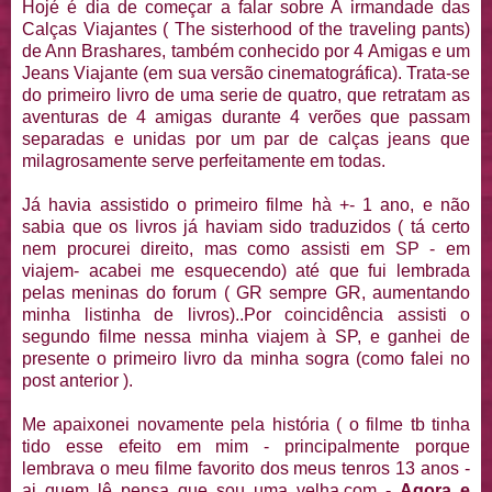
Hojé é dia de começar a falar sobre A irmandade das
Calças Viajantes ( The sisterhood of the traveling pants)
de Ann Brashares, também conhecido por 4 Amigas e um
Jeans Viajante (em sua versão cinematográfica). Trata-se
do primeiro livro de uma serie de quatro, que retratam as
aventuras de 4 amigas durante 4 verões que passam
separadas e unidas por um par de calças jeans que
milagrosamente serve perfeitamente em todas.
Já havia assistido o primeiro filme hà +- 1 ano, e não
sabia que os livros já haviam sido traduzidos ( tá certo
nem procurei direito, mas como assisti em SP - em
viajem- acabei me esquecendo) até que fui lembrada
pelas meninas do forum ( GR sempre GR, aumentando
minha listinha de livros)..Por coincidência assisti o
segundo filme nessa minha viajem à SP, e ganhei de
presente o primeiro livro da minha sogra (como falei no
post anterior ).
Me apaixonei novamente pela história ( o filme tb tinha
tido esse efeito em mim - principalmente porque
lembrava o meu filme favorito dos meus tenros 13 anos -
ai quem lê pensa que sou uma velha.com -
Agora e