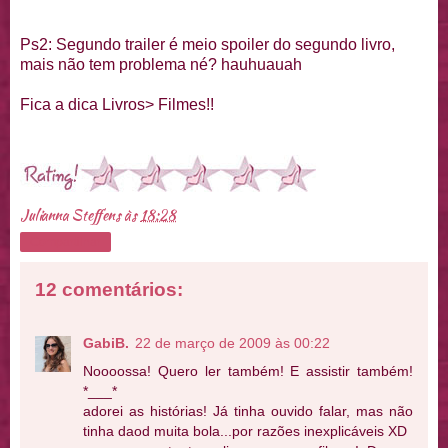
Ps
2: Segundo
trailer
é meio
spoil
er do segundo livro,
mais não tem problema
né
?
hauhuauah
Fica a dica Livros> Filmes!!
Julianna Steffens
às
18:28
Compartilhar
12 comentários:
GabiB.
22 de março de 2009 às 00:22
Noooossa! Quero ler também! E assistir também!
*___*
adorei as histórias! Já tinha ouvido falar, mas não
tinha daod muita bola...por razões inexplicáveis XD