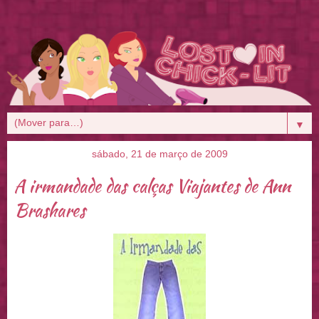
▼
sábado, 21 de março de 2009
A irmandade das calças Viajantes de Ann
Brashares