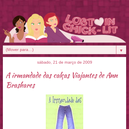
▼
sábado, 21 de março de 2009
A irmandade das calças Viajantes de Ann
Brashares