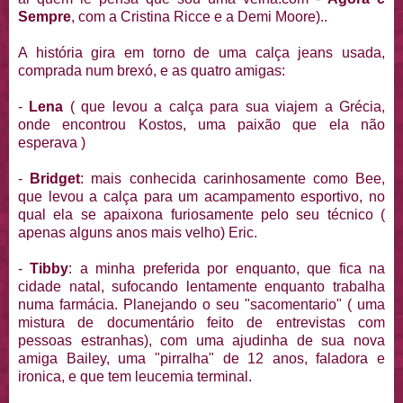
Sempre
, com a Cristina Ricce e a Demi Moore)..
A história gira em torno de uma calça jeans usada,
comprada num brexó, e as quatro amigas:
-
Lena
( que levou a calça para sua viajem a Grécia,
onde encontrou Kostos, uma paixão que ela não
esperava )
-
Bridget
: mais conhecida carinhosamente como Bee,
que levou a calça para um acampamento esportivo, no
qual ela se apaixona furiosamente pelo seu técnico (
apenas alguns anos mais velho) Eric.
-
Tibby
: a minha preferida por enquanto, que fica na
cidade natal, sufocando lentamente enquanto trabalha
numa farmácia. Planejando o seu "sacomentario" ( uma
mistura de documentário feito de entrevistas com
pessoas estranhas), com uma ajudinha de sua nova
amiga Bailey, uma "pirralha" de 12 anos, faladora e
ironica, e que tem leucemia terminal.