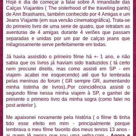
Hojé é dia de começar a falar sobre A irmandade das
Calças Viajantes ( The sisterhood of the traveling pants)
de Ann Brashares, também conhecido por 4 Amigas e um
Jeans Viajante (em sua versão cinematográfica). Trata-se
do primeiro livro de uma serie de quatro, que retratam as
aventuras de 4 amigas durante 4 verões que passam
separadas e unidas por um par de calças jeans que
milagrosamente serve perfeitamente em todas.
Já havia assistido o primeiro filme hà +- 1 ano, e não
sabia que os livros já haviam sido traduzidos ( tá certo
nem procurei direito, mas como assisti em SP - em
viajem- acabei me esquecendo) até que fui lembrada
pelas meninas do forum ( GR sempre GR, aumentando
minha listinha de livros)..Por coincidência assisti o
segundo filme nessa minha viajem à SP, e ganhei de
presente o primeiro livro da minha sogra (como falei no
post anterior ).
Me apaixonei novamente pela história ( o filme tb tinha
tido esse efeito em mim - principalmente porque
lembrava o meu filme favorito dos meus tenros 13 anos -
ai quem lê pensa que sou uma velha.com -
Agora e