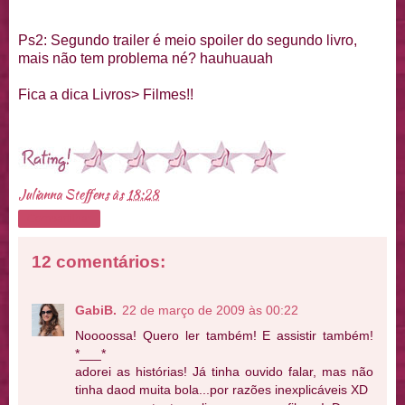
Ps
2: Segundo
trailer
é meio
spoil
er do segundo livro,
mais não tem problema
né
?
hauhuauah
Fica a dica Livros> Filmes!!
Julianna Steffens
às
18:28
Compartilhar
12 comentários:
GabiB.
22 de março de 2009 às 00:22
Noooossa! Quero ler também! E assistir também!
*___*
adorei as histórias! Já tinha ouvido falar, mas não
tinha daod muita bola...por razões inexplicáveis XD