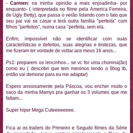
-
Carmen
: na minha opinião a mais enjoadinha- por
enquanto- ( interpretada no filme pela America Ferreira,
de Ugly Betty), que passa o verão lidando com o fato que
seu pai vai se casar e terá outra família "perfeita" com
filhos "perfeitos", numa casa "perfeita, sem ela.
Enfim, impossível não se identificar com suas
características e defeitos, suas alegrias e tristezas, que
me fizeram ter vontade de voltar aos meus 16 anos...
Ps1: preparem os lencinhos... se vc for uma chorona(ão)
como eu ( descobri que tem meninos lendo o Blog tb,
então vai demorar para eu me adaptar)
Espero ansiosamente pela Páscoa, vou encher muito o
saco da minha Mamys pra ganhar os 3 volumes que me
faltam...
Super hiper Mega Cuteeeeeeee.
Fica ai os trailers do Primeiro e Segudo filmes da Série