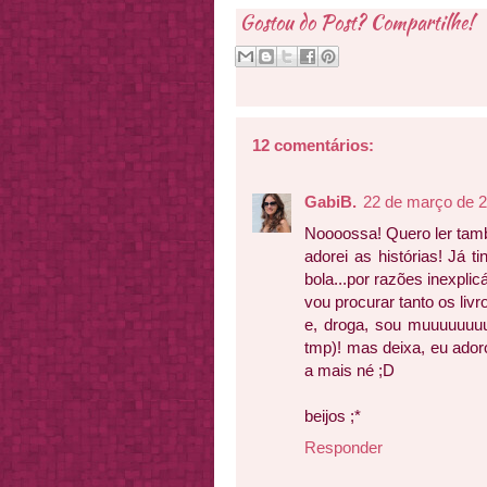
Gostou do Post? Compartilhe!
12 comentários:
GabiB.
22 de março de 2
Noooossa! Quero ler tam
adorei as histórias! Já t
bola...por razões inexpli
vou procurar tanto os liv
e, droga, sou muuuuuuuu
tmp)! mas deixa, eu ador
a mais né ;D
beijos ;*
Responder