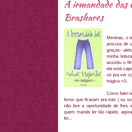
A irmandade das c
Brashares
Meninas, o t
procura de 
graças- alel
minha leitu
assistiu o 
ela está cape
só pra ver c
trágica =/)..
Como falei n
livros que ficaram pra trás ( ou sej
não tive a oportunidade de lhes 
quem manda ler tão rápido, agor
ler...