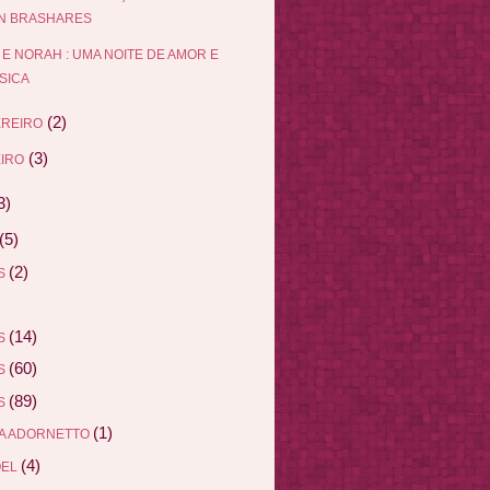
N BRASHARES
 E NORAH : UMA NOITE DE AMOR E
SICA
(2)
EREIRO
(3)
IRO
3)
(5)
(2)
AS
(14)
AS
(60)
AS
(89)
AS
(1)
A ADORNETTO
(4)
ÖEL