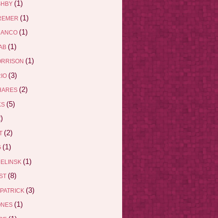
(1)
SHBY
(1)
REMER
(1)
RANCO
(1)
AB
(1)
ORRISON
(3)
RIO
(2)
HARES
(5)
KS
)
(2)
ET
(1)
G
(1)
DELINSK
(8)
EST
(3)
ZPATRICK
(1)
ONES