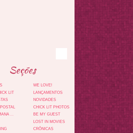
Seções
S
WE LOVE!
ICK LIT
LANÇAMENTOS
STAS
NOVIDADES
 POSTAL
CHICK LIT PHOTOS
ANA ...
BE MY GUEST
LOST IN MOVIES
DING
CRÔNICAS