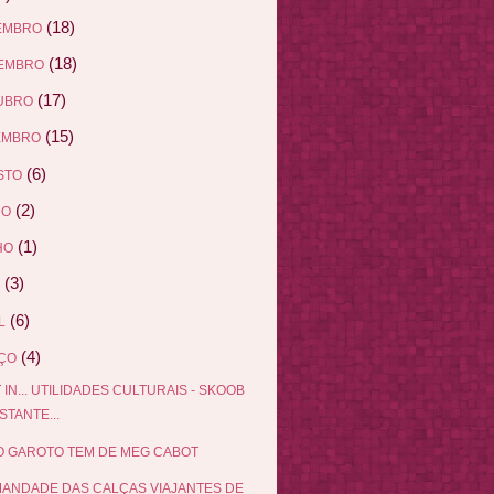
(18)
EMBRO
(18)
EMBRO
(17)
UBRO
(15)
EMBRO
(6)
STO
(2)
HO
(1)
HO
(3)
(6)
L
(4)
ÇO
 IN... UTILIDADES CULTURAIS - SKOOB
STANTE...
 GAROTO TEM DE MEG CABOT
MANDADE DAS CALÇAS VIAJANTES DE