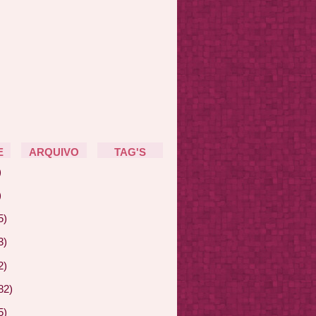
E
ARQUIVO
TAG'S
)
)
5)
3)
2)
82)
5)