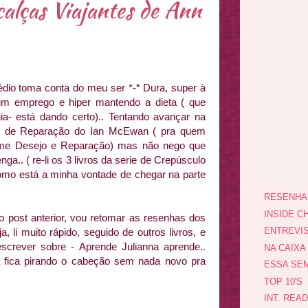
alças Viajantes de Ann
édio toma conta do meu ser *-* Dura, super à
um emprego e hiper mantendo a dieta ( que
uia- está dando certo).. Tentando avançar na
ra de Reparação do Ian McEwan ( pra quem
filme Desejo e Reparação) mas não nego que
nga.. ( re-li os 3 livros da serie de Crepúsculo
omo está a minha vontade de chegar na parte
RESENHA
INSIDE CH
o post anterior, vou retomar as resenhas dos
ENTREVI
a, li muito rápido, seguido de outros livros, e
escrever sobre - Aprende Julianna aprende..
NA CAIXA
a fica pirando o cabeção sem nada novo pra
ESSA SEM
TOP 10'S
INT. REA