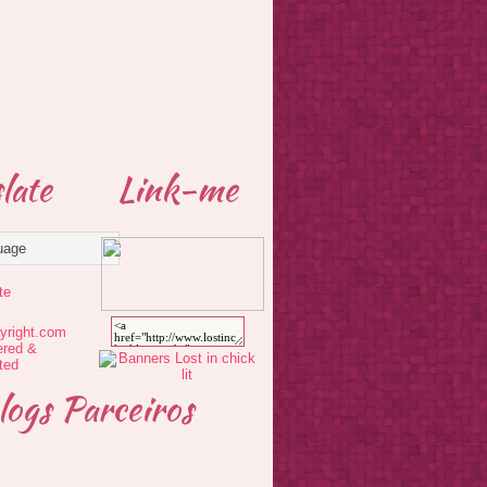
late
Link-me
te
logs Parceiros