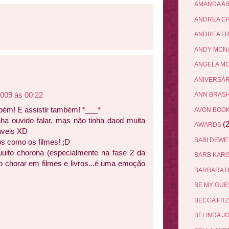
AMANDA A
ANDREA C
ANDREA F
ANDY MCN
ANGELA M
ANIVERSÁ
009 às 00:22
ANN BRAS
bém! E assistir também! *___*
AVON BOO
inha ouvido falar, mas não tinha daod muita
(2
AWARDS
cáveis XD
BABI DEW
ros como os filmes! ;D
uito chorona (especialmente na fase 2 da
BARB KAR
o chorar em filmes e livros...é uma emoção
BARBARA 
BE MY GU
BECCA FIT
BELINDA J