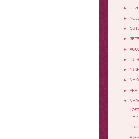
►
DEZ
►
NOV
►
OUT
►
SET
►
AGO
►
JUL
►
JUN
►
MAIO
►
ABRI
▼
MAR
LOST
E E
TODO
A IR