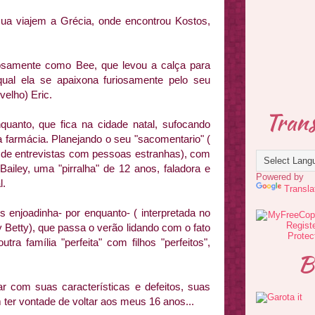
ua viajem a Grécia, onde encontrou Kostos,
osamente como Bee, que levou a calça para
ual ela se apaixona furiosamente pelo seu
velho) Eric.
Trans
nquanto, que fica na cidade natal, sufocando
 farmácia. Planejando o seu "sacomentario" (
 de entrevistas com pessoas estranhas), com
iley, uma "pirralha" de 12 anos, faladora e
Powered by
l.
Transla
s enjoadinha- por enquanto- ( interpretada no
y Betty), que passa o verão lidando com o fato
tra família "perfeita" com filhos "perfeitos",
B
car com suas características e defeitos, suas
m ter vontade de voltar aos meus 16 anos...