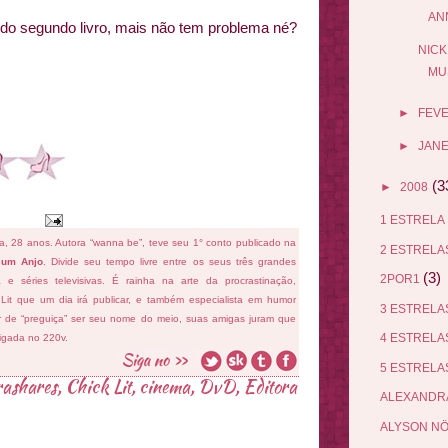
AN
 do segundo livro, mais não tem problema
né
?
NICK
MU
►
FEV
►
JANE
(3
►
2008
1 ESTRELA
fa, 28 anos. Autora “wanna be”, teve seu 1° conto publicado na
2 ESTREL
 um Anjo
. Divide seu tempo livre entre os seus três grandes
(3)
2POR1
ema e séries televisivas. É rainha na arte da procrastinação,
 Lit que um dia irá publicar, e também especialista em humor
3 ESTREL
ar de “preguiça” ser seu nome do meio, suas amigas juram que
4 ESTREL
ligada no 220v.
5 ESTREL
ashares
,
Chick Lit
,
cinema
,
DvD
,
Editora
ALEXANDR
ALYSON N