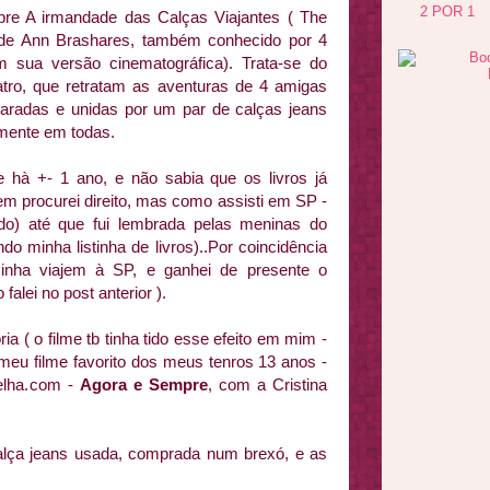
2 POR 1
bre A irmandade das Calças Viajantes ( The
s) de Ann Brashares, também conhecido por 4
 sua versão cinematográfica). Trata-se do
atro, que retratam as aventuras de 4 amigas
aradas e unidas por um par de calças jeans
mente em todas.
me hà +- 1 ano, e não sabia que os livros já
nem procurei direito, mas como assisti em SP -
o) até que fui lembrada pelas meninas do
minha listinha de livros)..Por coincidência
minha viajem à SP, e ganhei de presente o
falei no post anterior ).
a ( o filme tb tinha tido esse efeito em mim -
meu filme favorito dos meus tenros 13 anos -
elha.com -
Agora e Sempre
, com a Cristina
calça jeans usada, comprada num brexó, e as