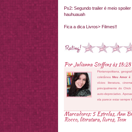
Ps
2: Segundo
trailer
é meio
spoil
er
hauhuauah
Fica a dica Livros> Filmes!!
Por
Julianna Steffens
às
18:28
Florianopolitana, geogra
coletânea
Meu Amor é
vícios: literatura, cin
principalmente do Chick
auto-depreciativo. Apes
ela parece estar sempre 
Marcadores:
5 Estrelas
,
Ann Br
Rocco
,
literatura
,
livros
,
Teen