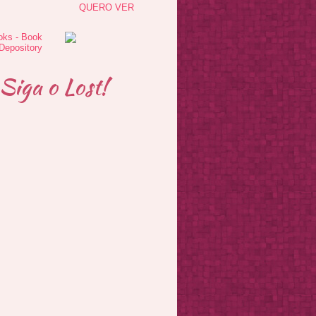
QUERO VER
Siga o Lost!