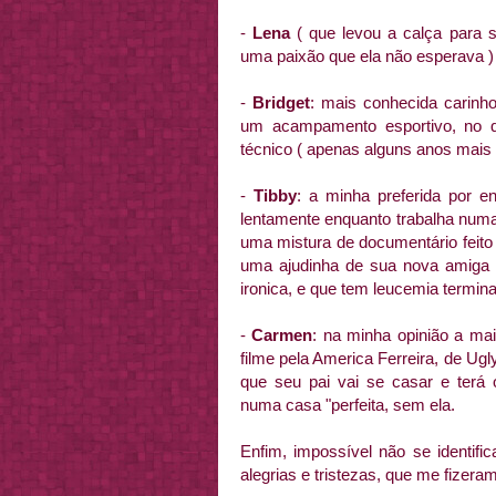
-
Lena
( que levou a calça para s
uma paixão que ela não esperava )
-
Bridget
: mais conhecida carinh
um acampamento esportivo, no q
técnico ( apenas alguns anos mais 
-
Tibby
: a minha preferida por e
lentamente enquanto trabalha numa
uma mistura de documentário feito
uma ajudinha de sua nova amiga Ba
ironica, e que tem leucemia termina
-
Carmen
: na minha opinião a mai
filme pela America Ferreira, de Ugl
que seu pai vai se casar e terá ou
numa casa "perfeita, sem ela.
Enfim, impossível não se identifi
alegrias e tristezas, que me fizera