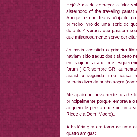
Hojé é dia de começar a falar so
sisterhood of the traveling pant
Amigas e um Jeans Viajante (em
primeiro livro de uma serie de qu
durante 4 verões que passam sep
que milagrosamente serve perfeita
Já havia assistido o primeiro fil
haviam sido traduzidos ( tá certo 
em viajem- acabei me esquecend
forum ( GR sempre GR, aumentando 
assisti o segundo filme nessa 
primeiro livro da minha sogra (como 
Me apaixonei novamente pela históri
principalmente porque lembrava o 
ai quem lê pensa que sou uma v
Ricce e a Demi Moore)..
A história gira em torno de uma 
quatro amigas: