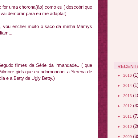
vc for uma chorona(ão) como eu ( descobri que
 vai demorar para eu me adaptar)
a, vou encher muito o saco da minha Mamys
tam...
 Segudo filmes da Série da irmandade.. ( que
RECENT
ilmore girls que eu adoroooooo, a Serena de
(1
►
2016
ia e a Betty de Ugly Betty.)
(1
►
2014
(1
►
2013
(3
►
2012
(7
►
2011
(2
►
2010
(9
▼
2009