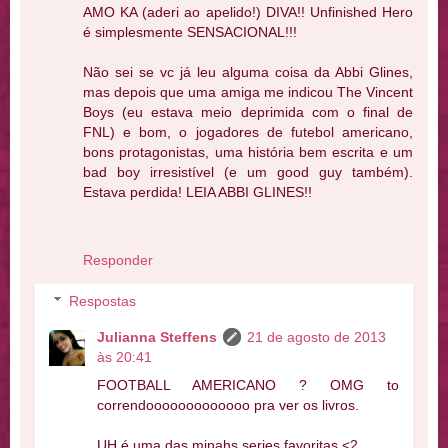
AMO KA (aderi ao apelido!) DIVA!! Unfinished Hero
é simplesmente SENSACIONAL!!!
Não sei se vc já leu alguma coisa da Abbi Glines,
mas depois que uma amiga me indicou The Vincent
Boys (eu estava meio deprimida com o final de
FNL) e bom, o jogadores de futebol americano,
bons protagonistas, uma história bem escrita e um
bad boy irresistível (e um good guy também).
Estava perdida! LEIA ABBI GLINES!!
Responder
Respostas
Julianna Steffens
21 de agosto de 2013
às 20:41
FOOTBALL AMERICANO ? OMG to
correndooooooooooooo pra ver os livros.
UH é uma das minahs series favoritas <2