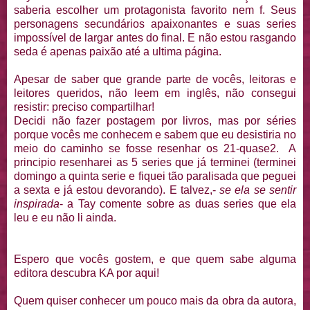
saberia escolher um protagonista favorito nem f. Seus
personagens secundários apaixonantes e suas series
impossível de largar antes do final. E não estou rasgando
seda é apenas paixão até a ultima página.
Apesar de saber que grande parte de vocês, leitoras e
leitores queridos, não leem em inglês, não consegui
resistir: preciso compartilhar!
Decidi não fazer postagem por livros, mas por séries
porque vocês me conhecem e sabem que eu desistiria no
meio do caminho se fosse resenhar os 21-quase2. A
principio resenharei as 5 series que já terminei (terminei
domingo a quinta serie e fiquei tão paralisada que peguei
a sexta e já estou devorando). E talvez,-
se ela se sentir
inspirada
- a Tay comente sobre as duas series que ela
leu e eu não li ainda.
Espero que vocês gostem, e que quem sabe alguma
editora descubra KA por aqui!
Quem quiser conhecer um pouco mais da obra da autora,