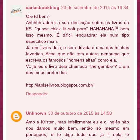
carlasbookblog
23 de setembro de 2014 às 16:34
Oie td bem?
Ahhhhh adorei a sua descrição sobre os livros da
KS. "quase chick lit soft porn" HAHAHAHA É bem
isso mesmo. É dificil enquadrar ela num tipo
específico msm.
Já uns livros dela, e sem dúvida é uma das minhas
favoritas. Acho que não tem autora nenhuma que
escreva os famosos "homens alfas" como ela.
Vc já leu o livro dela chamado "the gamble"? É um
dos meus preferidos.
http://lapiselivros.blogspot.com.br/
Responder
Unknown
30 de outubro de 2015 às 14:50
Amo a Kristen, mas infelizmente eu e o inglês não
nos damos muito bem, então só mesmo em
português, e te digo tudo que já li dela, é