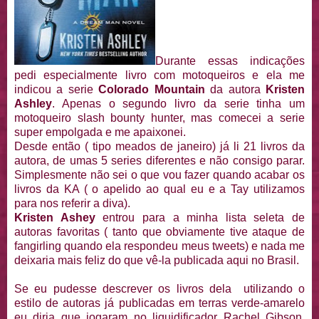
Durante essas indicações
pedi especialmente livro com motoqueiros e ela me
indicou a serie
Colorado Mountain
da autora
Kristen
Ashley
. Apenas o segundo livro da serie tinha um
motoqueiro slash bounty hunter, mas comecei a serie
super empolgada e me apaixonei.
Desde então ( tipo meados de janeiro) já li 21 livros da
autora, de umas 5 series diferentes e não consigo parar.
Simplesmente não sei o que vou fazer quando acabar os
livros da KA ( o apelido ao qual eu e a Tay utilizamos
para nos referir a diva).
Kristen Ashey
entrou para a minha lista seleta de
autoras favoritas ( tanto que obviamente tive ataque de
fangirling quando ela respondeu meus tweets) e nada me
deixaria mais feliz do que vê-la publicada aqui no Brasil.
Se eu pudesse descrever os livros dela utilizando o
estilo de autoras já publicadas em terras verde-amarelo
eu diria que jogaram no liquidificador Rachel Gibson,