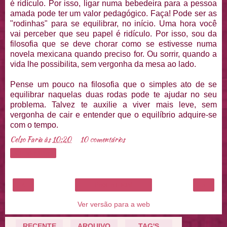
é ridículo. Por isso, ligar numa bebedeira para a pessoa
amada pode ter um valor pedagógico. Faça! Pode ser as
"rodinhas" para se equilibrar, no início. Uma hora você
vai perceber que seu papel é ridículo. Por isso, sou da
filosofia que se deve chorar como se estivesse numa
novela mexicana quando preciso for. Ou sorrir, quando a
vida lhe possibilita, sem vergonha da mesa ao lado.
Pense um pouco na filosofia que o simples ato de se
equilibrar naquelas duas rodas pode te ajudar no seu
problema. Talvez te auxilie a viver mais leve, sem
vergonha de cair e entender que o equilíbrio adquire-se
com o tempo.
Celso Faria
às
10:20
10 comentários
Compartilhar
‹
›
Página inicial
Ver versão para a web
RECENTE
ARQUIVO
TAG'S