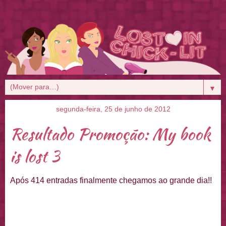
▼
segunda-feira, 25 de junho de 2012
Resultado Promoção: My book
is lost 3
Após 414 entradas finalmente chegamos ao grande dia!!