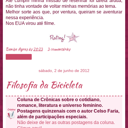
Até cumprir minha missão de resenhar foi tarefa árdua,
não tinha vontade de voltar minhas memórias ao tema.
Melhor sorte aos que, por ventura, queiram se aventurar
nessa experiência.
Nos EUA virou até filme.
Denise Ayres
às
21:23
3 comentários
Compartilhar
sábado, 2 de junho de 2012
Filosofia da Bicicleta
Coluna de Crônicas sobre o cotidiano,
romance, literatura e universo feminino.
Postagens quinzenais com o autor Celso Faria,
além de participações especiais.
Não deixe de ler as outras postagens da coluna.