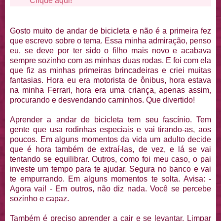
Clique aqui!
Gosto muito de andar de bicicleta e não é a primeira fez
que escrevo sobre o tema. Essa minha admiração, penso
eu, se deve por ter sido o filho mais novo e acabava
sempre sozinho com as minhas duas rodas. E foi com ela
que fiz as minhas primeiras brincadeiras e criei muitas
fantasias. Hora eu era motorista de ônibus, hora estava
na minha Ferrari, hora era uma criança, apenas assim,
procurando e desvendando caminhos. Que divertido!
Aprender a andar de bicicleta tem seu fascínio. Tem
gente que usa rodinhas especiais e vai tirando-as, aos
poucos. Em alguns momentos da vida um adulto decide
que é hora também de extraí-las, de vez, e lá se vai
tentando se equilibrar. Outros, como foi meu caso, o pai
investe um tempo para te ajudar. Segura no banco e vai
te empurrando. Em alguns momentos te solta. Avisa: -
Agora vai! - Em outros, não diz nada. Você se percebe
sozinho e capaz.
Também é preciso aprender a cair e se levantar. Limpar