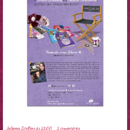
Julianna Steffens
às
21:00
3 comentários