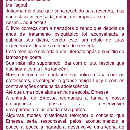
Me fisgou!
Julianna me disse que tinha recebido para resenha, mas
não estava interessada, então, me propus a isso.
Assim... aqui estou!
O livro começa com a narradora dizendo que depois de
anos de tratamento psiquiátrico foi aconselhada a
publicar seu diário, sendo este, um relato de suas
experiências durante a década de sessenta.
Essa menina é enviada a um internato após o suicídio do
famoso pai poeta.
Sua mãe não suportando lidar com o luto, resolve que
não lidará com a filha também.
Nossa menina vai contando sua rotina diária com os
professores, os colegas, a grande amiga Lucy e com as
contravenções comuns da adolescência.
Até que uma nova aluna entra na escola, Ernessa.
A entrada de Ernessa reorganiza a turma e nossa
protagonista passa a desenvolver
uma paranoia relacionada essa garota.
Algumas mortes misteriosas reforçam o conceito que
Ernessa seria responsável pelos acontecimentos e
pouco a pouco a narradora desenvolve uma teoria de