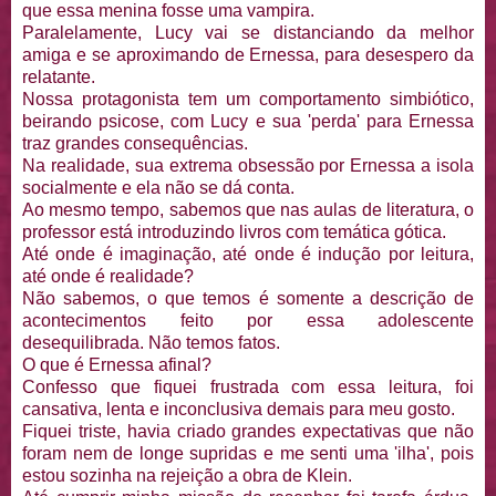
que essa menina fosse uma vampira.
Paralelamente, Lucy vai se distanciando da melhor
amiga e se aproximando de Ernessa, para desespero da
relatante.
Nossa protagonista tem um comportamento simbiótico,
beirando psicose, com Lucy e sua 'perda' para Ernessa
traz grandes consequências.
Na realidade, sua extrema obsessão por Ernessa a isola
socialmente e ela não se dá conta.
Ao mesmo tempo, sabemos que nas aulas de literatura, o
professor está introduzindo livros com temática gótica.
Até onde é imaginação, até onde é indução por leitura,
até onde é realidade?
Não sabemos, o que temos é somente a descrição de
acontecimentos feito por essa adolescente
desequilibrada. Não temos fatos.
O que é Ernessa afinal?
Confesso que fiquei frustrada com essa leitura, foi
cansativa, lenta e inconclusiva demais para meu gosto.
Fiquei triste, havia criado grandes expectativas que não
foram nem de longe supridas e me senti uma 'ilha', pois
estou sozinha na rejeição a obra de Klein.