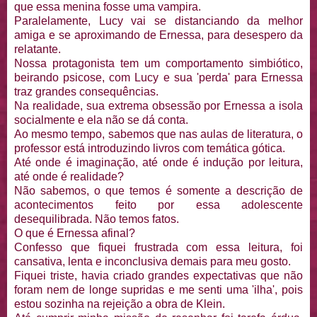
que essa menina fosse uma vampira.
Paralelamente, Lucy vai se distanciando da melhor
amiga e se aproximando de Ernessa, para desespero da
relatante.
Nossa protagonista tem um comportamento simbiótico,
beirando psicose, com Lucy e sua 'perda' para Ernessa
traz grandes consequências.
Na realidade, sua extrema obsessão por Ernessa a isola
socialmente e ela não se dá conta.
Ao mesmo tempo, sabemos que nas aulas de literatura, o
professor está introduzindo livros com temática gótica.
Até onde é imaginação, até onde é indução por leitura,
até onde é realidade?
Não sabemos, o que temos é somente a descrição de
acontecimentos feito por essa adolescente
desequilibrada. Não temos fatos.
O que é Ernessa afinal?
Confesso que fiquei frustrada com essa leitura, foi
cansativa, lenta e inconclusiva demais para meu gosto.
Fiquei triste, havia criado grandes expectativas que não
foram nem de longe supridas e me senti uma 'ilha', pois
estou sozinha na rejeição a obra de Klein.