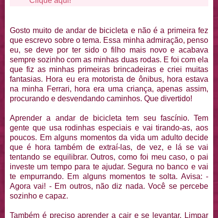
Clique aqui!
Gosto muito de andar de bicicleta e não é a primeira fez
que escrevo sobre o tema. Essa minha admiração, penso
eu, se deve por ter sido o filho mais novo e acabava
sempre sozinho com as minhas duas rodas. E foi com ela
que fiz as minhas primeiras brincadeiras e criei muitas
fantasias. Hora eu era motorista de ônibus, hora estava
na minha Ferrari, hora era uma criança, apenas assim,
procurando e desvendando caminhos. Que divertido!
Aprender a andar de bicicleta tem seu fascínio. Tem
gente que usa rodinhas especiais e vai tirando-as, aos
poucos. Em alguns momentos da vida um adulto decide
que é hora também de extraí-las, de vez, e lá se vai
tentando se equilibrar. Outros, como foi meu caso, o pai
investe um tempo para te ajudar. Segura no banco e vai
te empurrando. Em alguns momentos te solta. Avisa: -
Agora vai! - Em outros, não diz nada. Você se percebe
sozinho e capaz.
Também é preciso aprender a cair e se levantar. Limpar