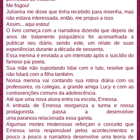
Me fisgou!
Julianna me disse que tinha recebido para resenha, mas
não estava interessada, então, me propus a isso.
Assim... aqui estou!
O livro começa com a narradora dizendo que depois de
anos de tratamento psiquiátrico foi aconselhada a
publicar seu diário, sendo este, um relato de suas
experiências durante a década de sessenta.
Essa menina é enviada a um internato após o suicídio do
famoso pai poeta.
Sua mãe não suportando lidar com o luto, resolve que
não lidará com a filha também.
Nossa menina vai contando sua rotina diária com os
professores, os colegas, a grande amiga Lucy e com as
contravenções comuns da adolescência.
Até que uma nova aluna entra na escola, Ernessa.
A entrada de Ernessa reorganiza a turma e nossa
protagonista passa a desenvolver
uma paranoia relacionada essa garota.
Algumas mortes misteriosas reforçam o conceito que
Ernessa seria responsável pelos acontecimentos e
pouco a pouco a narradora desenvolve uma teoria de