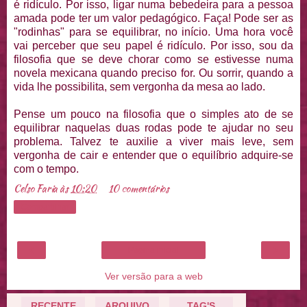
é ridículo. Por isso, ligar numa bebedeira para a pessoa
amada pode ter um valor pedagógico. Faça! Pode ser as
"rodinhas" para se equilibrar, no início. Uma hora você
vai perceber que seu papel é ridículo. Por isso, sou da
filosofia que se deve chorar como se estivesse numa
novela mexicana quando preciso for. Ou sorrir, quando a
vida lhe possibilita, sem vergonha da mesa ao lado.
Pense um pouco na filosofia que o simples ato de se
equilibrar naquelas duas rodas pode te ajudar no seu
problema. Talvez te auxilie a viver mais leve, sem
vergonha de cair e entender que o equilíbrio adquire-se
com o tempo.
Celso Faria
às
10:20
10 comentários
Compartilhar
‹
›
Página inicial
Ver versão para a web
RECENTE
ARQUIVO
TAG'S