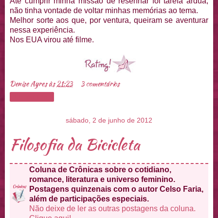
Até cumprir minha missão de resenhar foi tarefa árdua,
não tinha vontade de voltar minhas memórias ao tema.
Melhor sorte aos que, por ventura, queiram se aventurar
nessa experiência.
Nos EUA virou até filme.
Denise Ayres
às
21:23
3 comentários
Compartilhar
sábado, 2 de junho de 2012
Filosofia da Bicicleta
Coluna de Crônicas sobre o cotidiano,
romance, literatura e universo feminino.
Postagens quinzenais com o autor Celso Faria,
além de participações especiais.
Não deixe de ler as outras postagens da coluna.