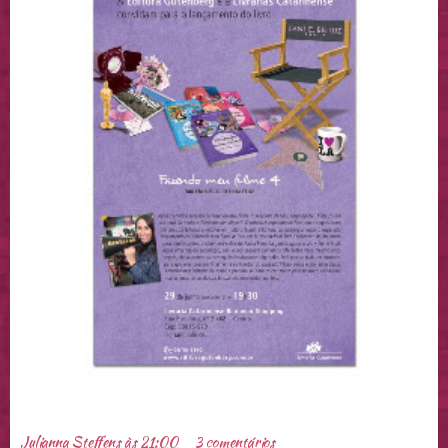
Julianna Steffens
às
21:00
3 comentários