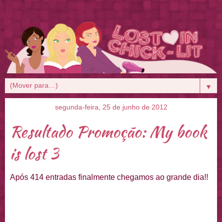
▼
segunda-feira, 25 de junho de 2012
Resultado Promoção: My book
is lost 3
Após 414 entradas finalmente chegamos ao grande dia!!