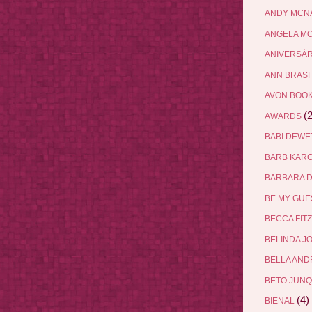
ANDY MCN
ANGELA M
ANIVERSÁ
ANN BRAS
AVON BOO
(2
AWARDS
BABI DEW
BARB KAR
BARBARA 
BE MY GU
BECCA FIT
BELINDA J
BELLA AN
BETO JUN
(4)
BIENAL