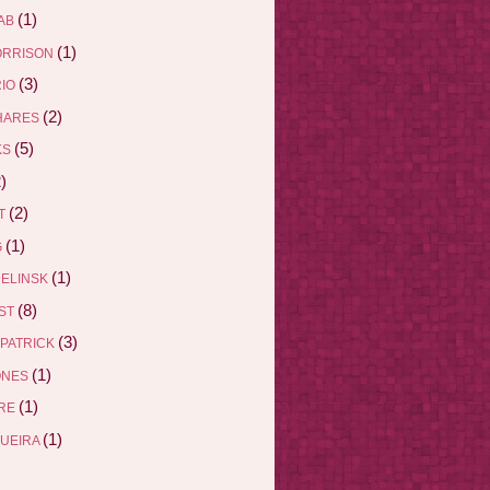
(1)
AB
(1)
ORRISON
(3)
RIO
(2)
HARES
(5)
KS
)
(2)
ET
(1)
G
(1)
DELINSK
(8)
EST
(3)
ZPATRICK
(1)
ONES
(1)
DRE
(1)
QUEIRA