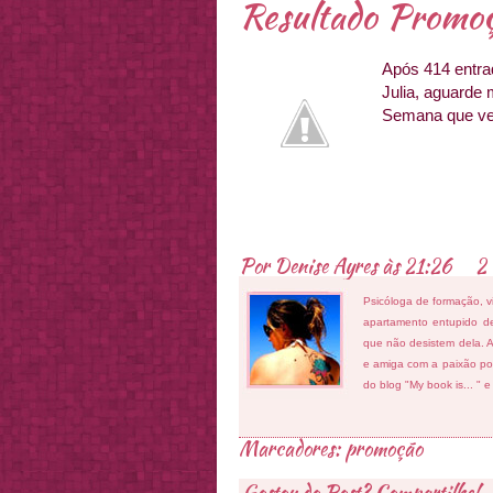
Resultado Promoç
Após 414 entra
Julia, aguarde 
Semana que vem
Por
Denise Ayres
às
21:26
2 
Psicóloga de formação, v
apartamento entupido de
que não desistem dela. As
e amiga com a paixão por
do blog "My book is... " 
Marcadores:
promoção
Gostou do Post? Compartilhe!