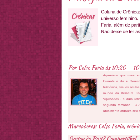
Coluna de Crônicas 
universo feminino.
Faria, além de part
Não deixe de ler as
Por
Celso Faria
às
10:20
10
Aquariano que mora e
Durante o dia é Gerent
telefônica, tira os ócul
mundo da literatura, t
Vipirisados - a dura ro
segundo romance - O At
atualmente atualiza seu 
Marcadores:
Celso Faria
,
crôni
Gostou do Post? Compartilhe!