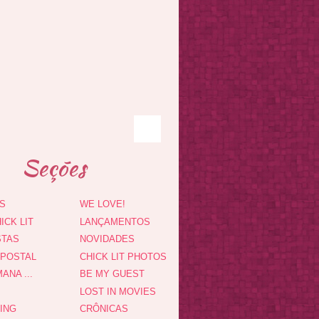
Seções
S
WE LOVE!
ICK LIT
LANÇAMENTOS
STAS
NOVIDADES
 POSTAL
CHICK LIT PHOTOS
ANA ...
BE MY GUEST
LOST IN MOVIES
DING
CRÔNICAS