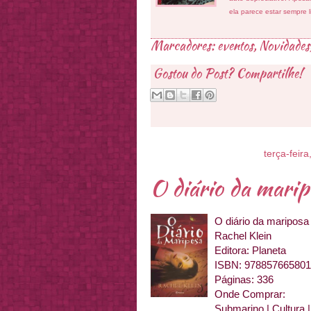
ela parece estar sempre 
Marcadores:
eventos
,
Novidades
Gostou do Post? Compartilhe!
terça-feir
O diário da marip
O diário da mariposa
Rachel Klein
Editora: Planeta
ISBN: 97885766580
Páginas: 336
Onde Comprar:
Submarino | Cultura 