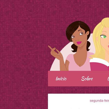
.
Início
Sobre
segunda-fei