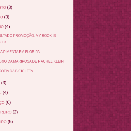
(3)
STO
(3)
HO
(4)
HO
LTADO PROMOÇÃO: MY BOOK IS
T 3
A PIMENTA EM FLORIPA
ÁRIO DA MARIPOSA DE RACHEL KLEIN
SOFIA DA BICICLETA
(3)
(4)
L
(6)
ÇO
(2)
EREIRO
(5)
IRO