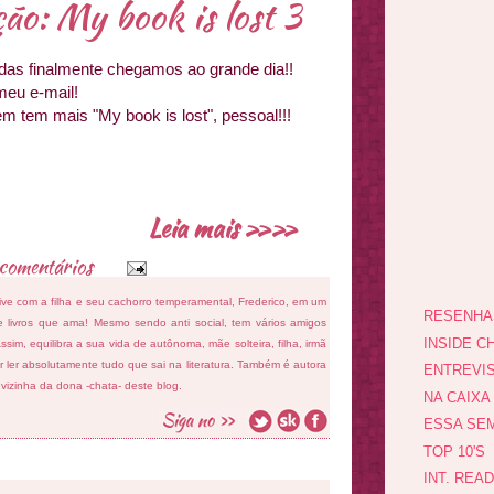
ão: My book is lost 3
das finalmente chegamos ao grande dia!!
meu e-mail!
 tem mais "My book is lost", pessoal!!!
Leia mais »»
comentários
ive com a filha e seu cachorro temperamental, Frederico, em um
RESENHA
 livros que ama! Mesmo sendo anti social, tem vários amigos
INSIDE CH
sim, equilibra a sua vida de autônoma, mãe solteira, filha, irmã
 ler absolutamente tudo que sai na literatura. Também é autora
ENTREVI
e vizinha da dona -chata- deste blog.
NA CAIXA
ESSA SEM
TOP 10'S
INT. REA