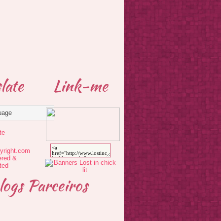
late
Link-me
te
logs Parceiros