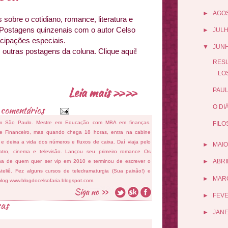
►
AGO
sobre o cotidiano, romance, literatura e
 Postagens quinzenais com o autor Celso
►
JUL
icipações especiais.
▼
JUN
 outras postagens da coluna. Clique aqui!
RESU
LOS
Leia mais »»
PAUL
 comentários
O DI
m São Paulo. Mestre em Educação com MBA em finanças.
FILO
e Financeiro, mas quando chega 18 horas, entra na cabine
os e deixa a vida dos números e fluxos de caixa. Daí viaja pelo
►
MAIO
eatro, cinema e televisão. Lançou seu primeiro romance Os
►
ABRI
tina de quem quer ser vip em 2010 e terminou de escrever o
eliê. Fez alguns cursos de teledramaturgia (Sua paixão!) e
►
MAR
blog www.blogdocelsofaria.blogspot.com.
►
FEV
cas
►
JANE