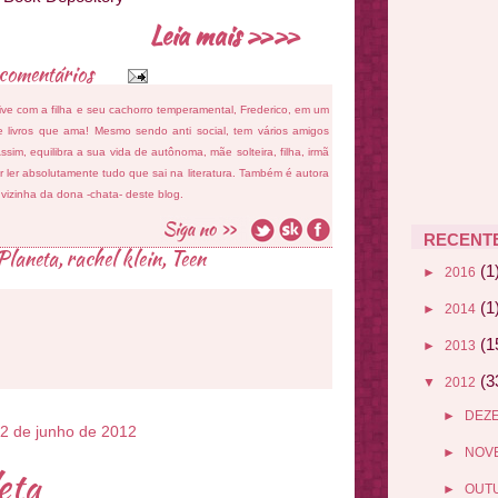
Leia mais »»
comentários
ive com a filha e seu cachorro temperamental, Frederico, em um
 livros que ama! Mesmo sendo anti social, tem vários amigos
sim, equilibra a sua vida de autônoma, mãe solteira, filha, irmã
 ler absolutamente tudo que sai na literatura. Também é autora
e vizinha da dona -chata- deste blog.
RECENT
Planeta
,
rachel klein
,
Teen
(1
►
2016
(1
►
2014
(1
►
2013
(3
▼
2012
►
DEZ
2 de junho de 2012
►
NOV
eta
►
OUT