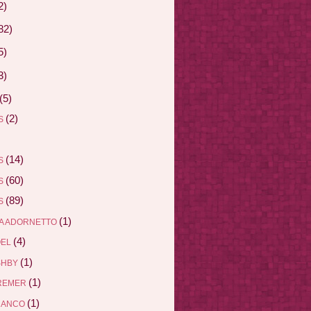
2)
82)
5)
3)
(5)
(2)
AS
(14)
AS
(60)
AS
(89)
AS
(1)
A ADORNETTO
(4)
ÖEL
(1)
SHBY
(1)
REMER
(1)
RANCO