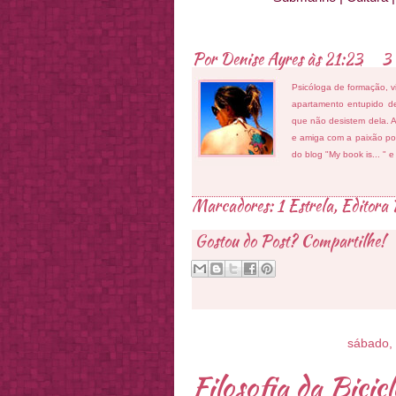
Por
Denise Ayres
às
21:23
3 
Psicóloga de formação, v
apartamento entupido de
que não desistem dela. As
e amiga com a paixão por
do blog "My book is... " 
Marcadores:
1 Estrela
,
Editora 
Gostou do Post? Compartilhe!
sábado, 
Filosofia da Bicicl