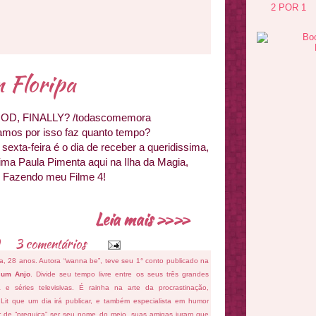
2 POR 1
 Floripa
 GOD, FINALLY? /todascomemora
amos por isso faz quanto tempo?
 sexta-feira é o dia de receber a queridissima,
rima Paula Pimenta aqui na Ilha da Magia,
e Fazendo meu Filme 4!
Leia mais »»
3 comentários
fa, 28 anos. Autora “wanna be”, teve seu 1° conto publicado na
 um Anjo
. Divide seu tempo livre entre os seus três grandes
ema e séries televisivas. É rainha na arte da procrastinação,
 Lit que um dia irá publicar, e também especialista em humor
ar de “preguiça” ser seu nome do meio, suas amigas juram que