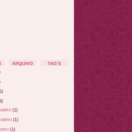
E
ARQUIVO
TAG'S
)
)
5)
3)
(1)
EMBRO
(1)
EMBRO
(1)
UBRO