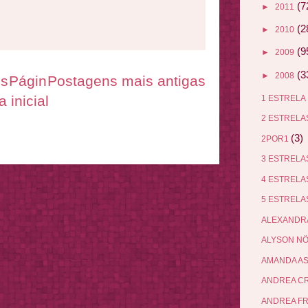
(7
►
2011
(2
►
2010
(9
►
2009
(3
►
2008
es
Págin
Postagens mais antigas
a inicial
1 ESTRELA
2 ESTREL
(3)
2POR1
3 ESTREL
4 ESTREL
5 ESTREL
ALEXANDR
ALYSON N
AMANDA A
ANDREA C
ANDREA F