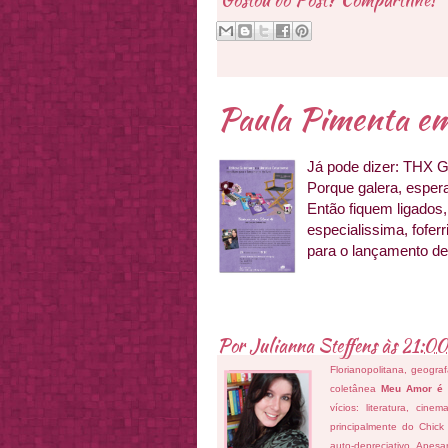
Paula Pimenta em
Já pode dizer: THX
Porque galera, esper
Então fiquem ligados,
especialissima, fofer
para o lançamento d
Por
Julianna Steffens
às
21:00
Florianopolitana, geogra
coletânea
Meu Amor é
vícios: literatura, cin
principalmente do Chick
auto-depreciativo. Apes