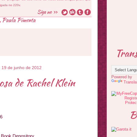
ligada no 220v.
,
Paula Pimenta
Trans
a, 19 de junho de 2012
Powered by
osa de Rachel Klein
Transla
B
16
| Book Depository