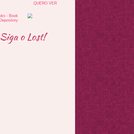
QUERO VER
Siga o Lost!