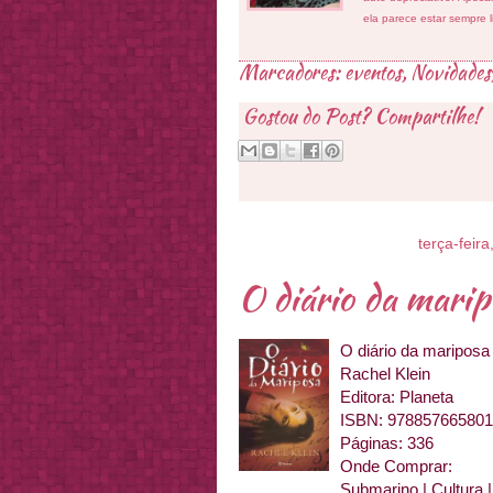
ela parece estar sempre 
Marcadores:
eventos
,
Novidades
Gostou do Post? Compartilhe!
terça-feir
O diário da marip
O diário da mariposa
Rachel Klein
Editora: Planeta
ISBN: 97885766580
Páginas: 336
Onde Comprar:
Submarino | Cultura 