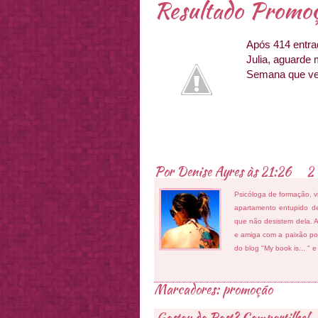
Resultado Promoç
Após 414 entra
Julia, aguarde 
Semana que vem
Por
Denise Ayres
às
21:26
2 
Psicóloga de formação, v
apartamento entupido de
que não desistem dela. As
e amiga com a paixão por
do blog "My book is... " 
Marcadores:
promoção
Gostou do Post? Compartilhe!