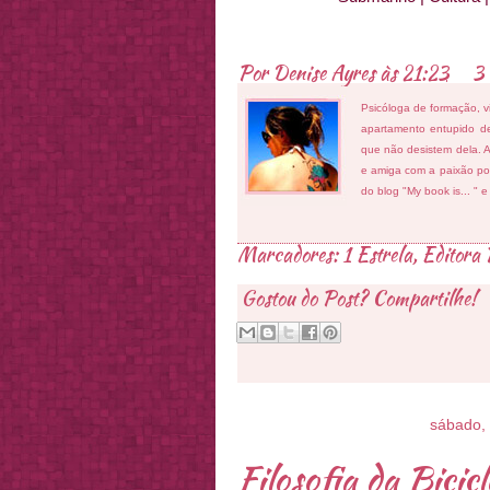
Por
Denise Ayres
às
21:23
3 
Psicóloga de formação, v
apartamento entupido de
que não desistem dela. As
e amiga com a paixão por
do blog "My book is... " 
Marcadores:
1 Estrela
,
Editora 
Gostou do Post? Compartilhe!
sábado, 
Filosofia da Bicicl