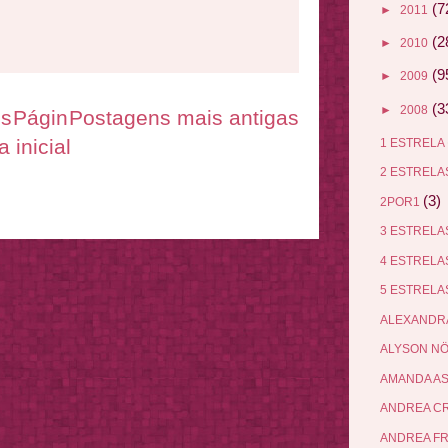
(7
►
2011
(2
►
2010
(9
►
2009
(3
►
2008
es
Págin
Postagens mais antigas
a inicial
1 ESTRELA
2 ESTREL
(3)
2POR1
3 ESTREL
4 ESTREL
5 ESTREL
ALEXANDR
ALYSON N
AMANDA A
ANDREA C
ANDREA F