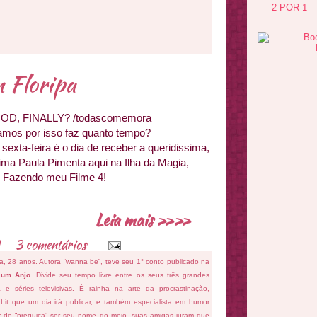
2 POR 1
 Floripa
 GOD, FINALLY? /todascomemora
amos por isso faz quanto tempo?
 sexta-feira é o dia de receber a queridissima,
rima Paula Pimenta aqui na Ilha da Magia,
e Fazendo meu Filme 4!
Leia mais »»
3 comentários
fa, 28 anos. Autora “wanna be”, teve seu 1° conto publicado na
 um Anjo
. Divide seu tempo livre entre os seus três grandes
ema e séries televisivas. É rainha na arte da procrastinação,
 Lit que um dia irá publicar, e também especialista em humor
ar de “preguiça” ser seu nome do meio, suas amigas juram que