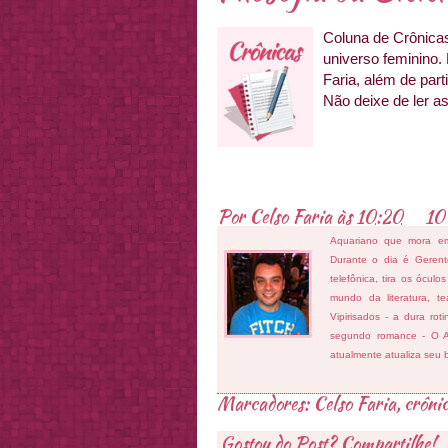
Coluna de Crônicas 
universo feminino.
Faria, além de part
Não deixe de ler as
Por
Celso Faria
às
10:20
10
Aquariano que mora e
Durante o dia é Gerent
telefônica, tira os ócul
mundo da literatura, t
Vipirisados - a dura ro
segundo romance - O At
atualmente atualiza seu 
Marcadores:
Celso Faria
,
crôni
Gostou do Post? Compartilhe!