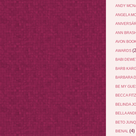
ANDY MCN
ANGELA M
ANIVERSÁ
ANN BRAS
AVON BOO
(2
AWARDS
BABI DEW
BARB KAR
BARBARA 
BE MY GU
BECCA FIT
BELINDA J
BELLA AN
BETO JUN
(4)
BIENAL