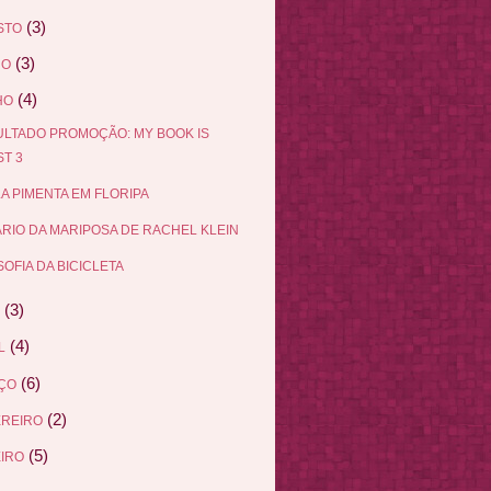
(3)
STO
(3)
HO
(4)
HO
LTADO PROMOÇÃO: MY BOOK IS
T 3
A PIMENTA EM FLORIPA
ÁRIO DA MARIPOSA DE RACHEL KLEIN
SOFIA DA BICICLETA
(3)
(4)
L
(6)
ÇO
(2)
EREIRO
(5)
IRO