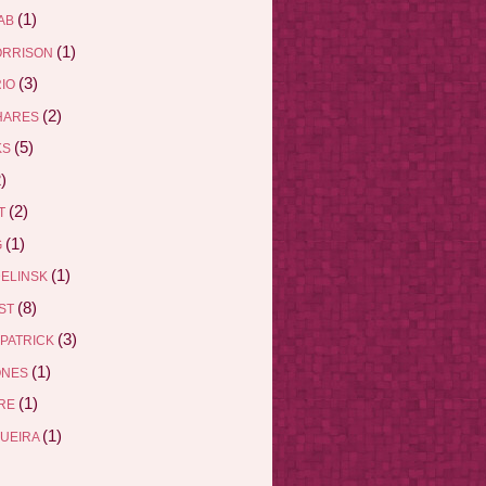
(1)
AB
(1)
ORRISON
(3)
RIO
(2)
HARES
(5)
KS
)
(2)
ET
(1)
G
(1)
DELINSK
(8)
EST
(3)
ZPATRICK
(1)
ONES
(1)
DRE
(1)
QUEIRA