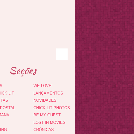
Seções
S
WE LOVE!
ICK LIT
LANÇAMENTOS
STAS
NOVIDADES
 POSTAL
CHICK LIT PHOTOS
ANA ...
BE MY GUEST
LOST IN MOVIES
DING
CRÔNICAS