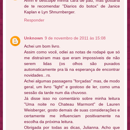
Ahhh e desculpe minha cara de pau, mas gostaria
de te recomendar "Diarios do botox" de Janice
Kaplan e Lyn Shnurnberger.
Responder
Unknown
9 de novembro de 2011 às 15:08
Achei um bom livro.
Assim como você, odiei as notas de rodapé que só
me distraíram mas que eram impossíveis de não
serem lidas (os olhos são puxados
automaticamente pra lá na esperança de encontrar
novidades...rs.
Achei algumas passagens "forçadas" mas, de modo
geral, um livro "light" e gostoso de ler, como uma
sessão da tarde num dia chuvoso.
Já disse isso no comentário sobre minha leitura
"Uma noite no Chateau Marmont" de Lauren
Weisberger, gosto demais de suas considerações e
certamente me influenciam positivamente na
escolha da próxima leitura.
Obrigada por todas as dicas, Julianna. Acho que