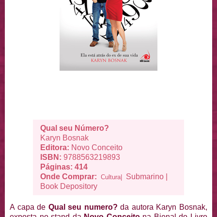
Qual seu Número?
Karyn Bosnak
Editora:
Novo Conceito
ISBN:
9788563219893
Páginas: 414
Onde Comprar:
Submarino
|
Cultura|
Book Depository
A capa de
Qual seu numero?
da autora Karyn Bosnak,
exposta no stand da
Novo Conceito
na Bienal do Livro