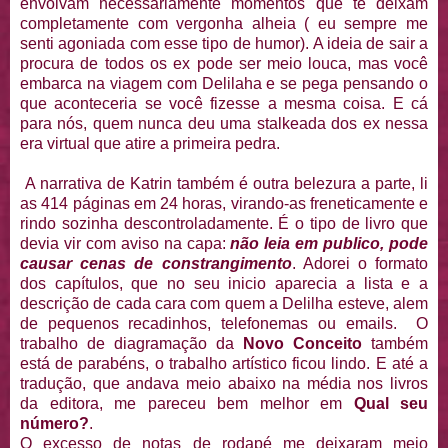
envolvam necessariamente momentos que te deixam
completamente com vergonha alheia ( eu sempre me
senti agoniada com esse tipo de humor). A ideia de sair a
procura de todos os ex pode ser meio louca, mas você
embarca na viagem com Delilaha e se pega pensando o
que aconteceria se você fizesse a mesma coisa. E cá
para nós, quem nunca deu uma stalkeada dos ex nessa
era virtual que atire a primeira pedra.
A narrativa de Katrin também é outra belezura a parte, li
as 414 páginas em 24 horas, virando-as freneticamente e
rindo sozinha descontroladamente. É o tipo de livro que
devia vir com aviso na capa:
não leia em publico, pode
causar cenas de constrangimento
. Adorei o formato
dos capítulos, que no seu inicio aparecia a lista e a
descrição de cada cara com quem a Delilha esteve, alem
de pequenos recadinhos, telefonemas ou emails. O
trabalho de diagramação da
Novo Conceito
também
está de parabéns, o trabalho artístico ficou lindo. E até a
tradução, que andava meio abaixo na média nos livros
da editora, me pareceu bem melhor em
Qual seu
número?
.
O excesso de notas de rodapé me deixaram meio