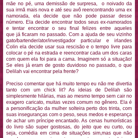
mãe no pé, uma demissão de surpresa, o noivado da
sua irmã mais nova e até seu avô reencontrando uma ex
namorada, ela decide que não pode passar desse
número. Ela decide encontrar todos seus ex-namorados
e tentar encontrar o seu final felizes entre aqueles
que já ficaram no passado. Com a ajuda de seu vizinho
gato/bartender/ator/investigador particular e irlandes
Colin ela decide usar sua rescisão e o tempo livre para
colocar o pé na estrada e reencontrar cada um dos caras
com quem ela foi para a cama. Imaginem só a situação!
Se eles já eram de gosto duvidoso no passado, o que
Delilah vai encontrar pela frente?
Preciso comentar que há muito tempo eu não me divertia
tanto com um chick lit? As ideias de Delilah são
simplesmente hilárias, mas ao mesmo tempo sem cair no
exagero caricato, muitas vezes comum no gênero. Ela é
a personificação da mulher solteira perto dos trinta, com
suas inseguranças com o peso, seus medos e esperança
de achar um príncipe encantado. As cenas humorísticas
do livro são super gostosas, do jeito que eu curto, ou
seja, comédia em cima de situações sim,mas que não