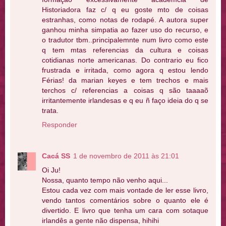
Historiadora faz c/ q eu goste mto de coisas
estranhas, como notas de rodapé. A autora super
ganhou minha simpatia ao fazer uso do recurso, e
o tradutor tbm..principalemnte num livro como este
q tem mtas referencias da cultura e coisas
cotidianas norte americanas. Do contrario eu fico
frustrada e irritada, como agora q estou lendo
Férias! da marian keyes e tem trechos e mais
terchos c/ referencias a coisas q são taaaaõ
irritantemente irlandesas e q eu ñ faço ideia do q se
trata.
Responder
Cacá SS
1 de novembro de 2011 às 21:01
Oi Ju!
Nossa, quanto tempo não venho aqui...
Estou cada vez com mais vontade de ler esse livro,
vendo tantos comentários sobre o quanto ele é
divertido. E livro que tenha um cara com sotaque
irlandês a gente não dispensa, hihihi