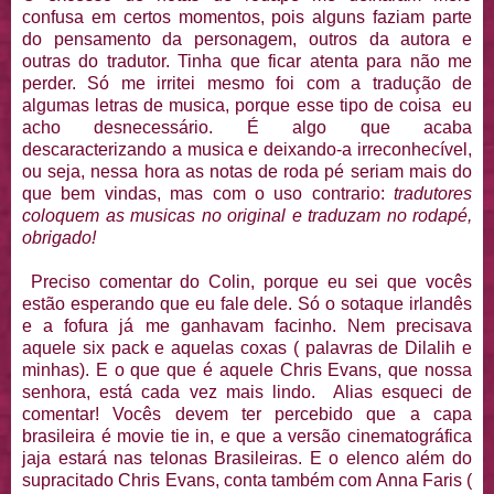
confusa em certos momentos, pois alguns faziam parte
do pensamento da personagem, outros da autora e
outras do tradutor. Tinha que ficar atenta para não me
perder. Só me irritei mesmo foi com a tradução de
algumas letras de musica, porque esse tipo de coisa eu
acho desnecessário. É algo que acaba
descaracterizando a musica e deixando-a irreconhecível,
ou seja, nessa hora as notas de roda pé seriam mais do
que bem vindas, mas com o uso contrario:
tradutores
coloquem as musicas no original e traduzam no rodapé,
obrigado!
Preciso comentar do Colin, porque eu sei que vocês
estão esperando que eu fale dele. Só o sotaque irlandês
e a fofura já me ganhavam facinho. Nem precisava
aquele six pack e aquelas coxas ( palavras de Dilalih e
minhas). E o que que é aquele Chris Evans, que nossa
senhora, está cada vez mais lindo. Alias esqueci de
comentar! Vocês devem ter percebido que a capa
brasileira é movie tie in, e que a versão cinematográfica
jaja estará nas telonas Brasileiras. E o elenco além do
supracitado Chris Evans, conta também com Anna Faris (