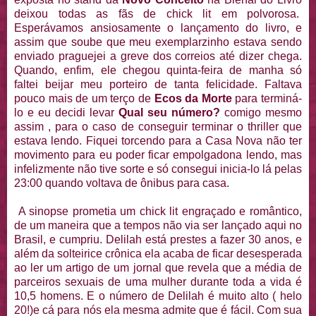
deixou todas as fãs de chick lit em polvorosa.
Esperávamos ansiosamente o lançamento do livro, e
assim que soube que meu exemplarzinho estava sendo
enviado praguejei a greve dos correios até dizer chega.
Quando, enfim, ele chegou quinta-feira de manha só
faltei beijar meu porteiro de tanta felicidade. Faltava
pouco mais de um terço de
Ecos da Morte
para terminá-
lo e eu decidi levar
Qual seu número?
comigo mesmo
assim , para o caso de conseguir terminar o thriller que
estava lendo. Fiquei torcendo para a Casa Nova não ter
movimento para eu poder ficar empolgadona lendo, mas
infelizmente não tive sorte e só consegui inicia-lo lá pelas
23:00 quando voltava de ônibus para casa.
A sinopse prometia um chick lit engraçado e romântico,
de um maneira que a tempos não via ser lançado aqui no
Brasil, e cumpriu. Delilah está prestes a fazer 30 anos, e
além da solteirice crônica ela acaba de ficar desesperada
ao ler um artigo de um jornal que revela que a média de
parceiros sexuais de uma mulher durante toda a vida é
10,5 homens. E o número de Delilah é muito alto ( helo
20!)e cá para nós ela mesma admite que é fácil. Com sua