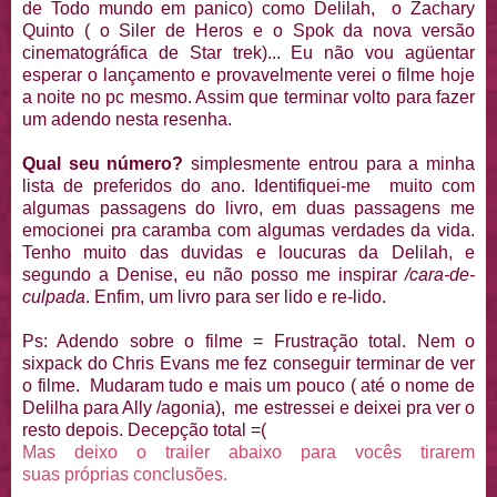
de Todo mundo em panico) como Delilah, o Zachary
Quinto ( o Siler de Heros e o Spok da nova versão
cinematográfica de Star trek)... Eu não vou agüentar
esperar o lançamento e provavelmente verei o filme hoje
a noite no pc mesmo. Assim que terminar volto para fazer
um adendo nesta resenha.
Qual seu número?
simplesmente entrou para a minha
lista de preferidos do ano. Identifiquei-me muito com
algumas passagens do livro, em duas passagens me
emocionei pra caramba com algumas verdades da vida.
Tenho muito das duvidas e loucuras da Delilah, e
segundo a Denise, eu não posso me inspirar
/cara-de-
culpada
. Enfim, um livro para ser lido e re-lido.
Ps: Adendo sobre o filme = Frustração total. Nem o
sixpack do Chris Evans me fez conseguir terminar de ver
o filme. Mudaram tudo e mais um pouco ( até o nome de
Delilha para Ally /agonia), me estressei e deixei pra ver o
resto depois. Decepção total =(
Mas deixo o trailer abaixo para vocês tirarem
suas próprias conclusões.