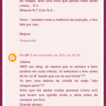
do rodapé, teve uma hora que pensei estar lendo
coisas... O.o
Misturei N.T Com N.A...
Hmm... também notei a melhorei da tradução, e fico
feliz por isso.
Beijoss
Responder
Fe-SP
8 de novembro de 2011 às 20:36
Juliana
AMO seu blog. Ja reparei que vc sempre é bem
positiva em suas criticas. Vc seleciona o livro antes
de ler ou lê "aquilo que cai na sua frente"??
Vc tem uma listinha de chicklit do estilo "não
chegue perto"??
Acho que iria ajudar muitas pessoas (como eu!)
que levam sua opinião muito a séria antes de
comprar um livro.
Grande abraço