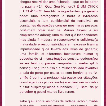
chegou resolvi dar uma folheada....que só foi parar
na pagina 414. Qual Seu Numero? É UM CHICK
LIT CLÁSSICO..tem tds os ingredientes q o genero
pede: uma protagonista q narra o livro(acho
essencial); o tom confidencial da narrativa; as
constantes divagações consigo mesma(as pessoas
costumam odiar isso na Marian Keyes, e eu
simplismente adoro); uma mulher q é independente
mas ainda ñ madura e responsavel o suficiente(a
maturidade e responsabilidade em excesso tiram a
impulsividade q dá leveza aos livros do gênero);
uma familia c/ diferentes facetas;um humor q
debocha de si msm;situações constrangedoras(pq
se eu tenho q passar vergonha no metro qd ñ
consegui segurar o riso e a mulher do lado levantou
e saiu de perto por causa do som horrivel q eu fiz,
então é bom q a protagonista passe por situações
constragedoras piores ainda) e é claro um mocinho
q t faz suspirar(e ainda é irlandes!!!!!!). Bem, da p/
perceber q gostei mto do livro rsrsrs.
sabe q eu adorei as notas de rodapé..acho q minha
formação excessivamente academcia de