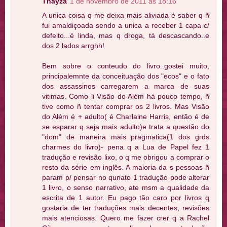
Thayza
1 de novembro de 2011 às 18:16
A unica coisa q me deixa mais aliviada é saber q ñ
fui amaldiçoada sendo a unica a receber 1 capa c/
defeito...é linda, mas q droga, tá descascando..e
dos 2 lados arrghh!
Bem sobre o conteudo do livro..gostei muito,
principalemnte da conceituação dos "ecos" e o fato
dos assassinos carregarem a marca de suas
vitimas. Como li Visão do Além há pouco tempo, ñ
tive como ñ tentar comprar os 2 livros. Mas Visão
do Além é + adulto( é Charlaine Harris, então é de
se esparar q seja mais adulto)e trata a questão do
"dom" de maneira mais pragmatica(1 dos grds
charmes do livro)- pena q a Lua de Papel fez 1
tradução e revisão lixo, o q me obrigou a comprar o
resto da série em inglês. A maioria da s pessoas ñ
param p/ pensar no qunato 1 tradução pode alterar
1 livro, o senso narrativo, ate msm a qualidade da
escrita de 1 autor. Eu pago tão caro por livros q
gostaria de ter traduções mais decentes, revisões
mais atenciosas. Quero me fazer crer q a Rachel