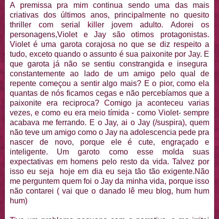
A premissa pra mim continua sendo uma das mais
criativas dos últimos anos, principalmente no quesito
thriller com serial killer jovem adulto. Adorei os
personagens,Violet e Jay são otimos protagonistas.
Violet é uma garota corajosa no que se diz respeito a
tudo, exceto quando o assunto é sua paixonite por Jay. E
que garota já não se sentiu constrangida e insegura
constantemente ao lado de um amigo pelo qual de
repente começou a sentir algo mais? E o pior, como ela
quantas de nós ficamos cegas e não percebíamos que a
paixonite era reciproca? Comigo ja aconteceu varias
vezes, e como eu era meio tímida - como Violet- sempre
acabava me ferrando. E o Jay, ai o Jay (/suspira), quem
não teve um amigo como o Jay na adolescencia pede pra
nascer de novo, porque ele é cute, engraçado e
inteligente. Um garoto como esse molda suas
expectativas em homens pelo resto da vida. Talvez por
isso eu seja hoje em dia eu seja tão tão exigente.Não
me perguntem quem foi o Jay da minha vida, porque isso
não contarei ( vai que o danado lê meu blog, hum hum
hum)