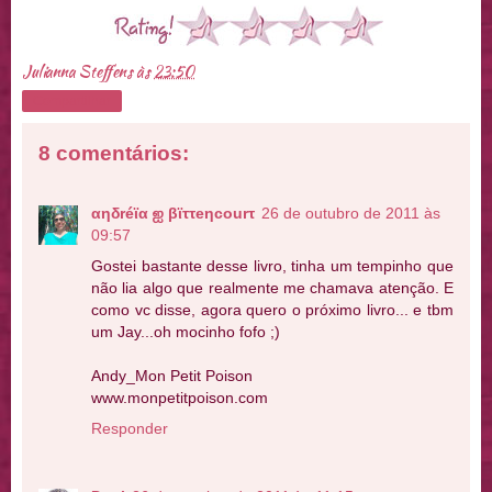
Julianna Steffens
às
23:50
Compartilhar
8 comentários:
αηδréϊα ஐ βϊττeηcourτ
26 de outubro de 2011 às
09:57
Gostei bastante desse livro, tinha um tempinho que
não lia algo que realmente me chamava atenção. E
como vc disse, agora quero o próximo livro... e tbm
um Jay...oh mocinho fofo ;)
Andy_Mon Petit Poison
www.monpetitpoison.com
Responder