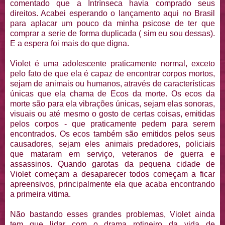
comentado que a Intrínseca havia comprado seus
direitos. Acabei esperando o lançamento aqui no Brasil
para aplacar um pouco da minha psicose de ter que
comprar a serie de forma duplicada ( sim eu sou dessas).
E a espera foi mais do que digna.
Violet é uma adolescente praticamente normal, exceto
pelo fato de que ela é capaz de encontrar corpos mortos,
sejam de animais ou humanos, através de características
únicas que ela chama de Ecos da morte. Os ecos da
morte são para ela vibrações únicas, sejam elas sonoras,
visuais ou até mesmo o gosto de certas coisas, emitidas
pelos corpos - que praticamente pedem para serem
encontrados. Os ecos também são emitidos pelos seus
causadores, sejam eles animais predadores, policiais
que mataram em serviço, veteranos de guerra e
assassinos. Quando garotas da pequena cidade de
Violet começam a desaparecer todos começam a ficar
apreensivos, principalmente ela que acaba encontrando
a primeira vitima.
Não bastando esses grandes problemas, Violet ainda
tem que lidar com o drama rotineiro da vida de