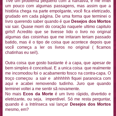
Tive um problema pequeno com a narrativa, e me irritei
um pouco com algumas passagens, mas assim que a
história chega na parte empolgante, você fica eletrizado,
grudado em cada página. De uma forma que terminei o
livro querendo saber quando é que
Desejos dos Mortos
vai sair. Quase morri do coração naquele ultimo capitulo
girls!! Acredito que se tivesse lido o livro no original
algumas das coisinhas que me irritaram teriam passado
batido, mas é o tipo de coisa que acontece depois que
você começa a ler os livros no original ( ficamos
chatinhas eu sei!).
Outra coisa que gosto bastante é a capa, que apesar de
bem simples é conceitual. E a unica coisa que realmente
me incomodou foi o acabamento fosco na contra-capa. O
troço começou a sair e ahhhhhh fiquei paranoica com
aqui e acabei removendo tudinho. Juro que quando
terminei voltei a me sentir sã novamente.
No mais
Ecos da Morte
é um livro rápido, divertido e
eletrizante, ou seja, imperdivel. Só me resta perguntar,
quando é a Intrínseca vai lançar
Desejos dos Mortos
mesmo, em?