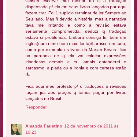
Gibson escerve mto melhor do q a tradução
dispensada p/ ela em seus livros lançados por aqui
fazem crer. Foi 1 suplicio terminar de ler Sempre ao
Seu lado. Mas ñ devido a história, mas a narrativa
tava me irritando e como a revisão estava
seriamente comprometida, deduzi q tradução
estava c/ problemas. Embora consiga ler bem em
ingles(num ritmo bem mais lento)ñ arrisco em tudo,
como por exemplo os livros da Marian Keyes...fico
na paranoia de q ela vai colocar expressões
irlandesas demais e eu jamais entenderei o
sarcasmo, a piada ou a ironia q com certeza estão
lá.
Fica aqui meu protesto p/ q traduções e revisões
façam jus aos preços q temos pagar por livros
lançados no Brasil.
Responder
Amanda Faustino
12 de novembro de 2011 às
16:23