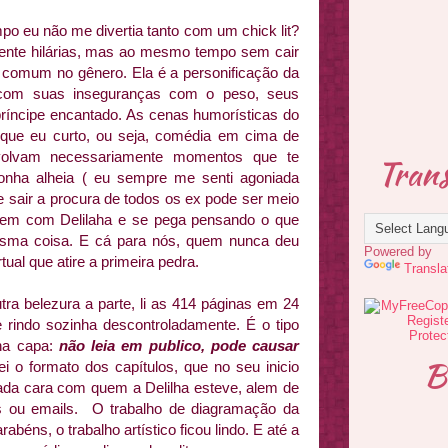
po eu não me divertia tanto com um chick lit?
mente hilárias, mas ao mesmo tempo sem cair
 comum no gênero. Ela é a personificação da
a, com suas inseguranças com o peso, seus
íncipe encantado. As cenas humorísticas do
o que eu curto, ou seja, comédia em cima de
volvam necessariamente momentos que te
Trans
nha alheia ( eu sempre me senti agoniada
e sair a procura de todos os ex pode ser meio
gem com Delilaha e se pega pensando o que
esma coisa. E cá para nós, quem nunca deu
Powered by
ual que atire a primeira pedra.
Transla
tra belezura a parte, li as 414 páginas em 24
e rindo sozinha descontroladamente. É o tipo
 na capa:
não leia em publico, pode causar
B
ei o formato dos capítulos, que no seu inicio
 cada cara com quem a Delilha esteve, alem de
s ou emails. O trabalho de diagramação da
béns, o trabalho artístico ficou lindo. E até a