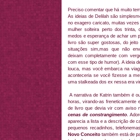
Preciso comentar que há muito tem
As ideias de Delilah são simples
no exagero caricato, muitas vezes
mulher solteira perto dos trint
medos e esperança de achar um pr
livro são super gostosas, do jeit
situações sim,mas que não en
deixam completamente com vergo
com esse tipo de humor). A ideia d
louca, mas você embarca na via
aconteceria se você fizesse a m
uma stalkeada dos ex nessa era virt
A narrativa de Katrin também é ou
horas, virando-as freneticamente 
de livro que devia vir com aviso
cenas de constrangimento
. Ador
aparecia a lista e a descrição de
pequenos recadinhos, telefonema
Novo Conceito
também está de para