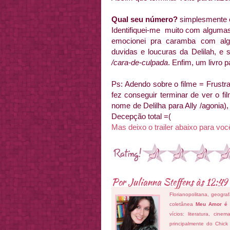
Qual seu número?
simplesmente en
Identifiquei-me muito com alguma
emocionei pra caramba com alg
duvidas e loucuras da Delilah, e
/cara-de-culpada
. Enfim, um livro pa
Ps: Adendo sobre o filme = Frustr
fez conseguir terminar de ver o 
nome de Delilha para Ally /agonia),
Decepção total =(
Mas deixo o trailer abaixo para vo
Por
Julianna Steffens
às
12:49
Florianopolitana, geogra
coletânea
Meu Amor é
vícios: literatura, cin
principalmente do Chick