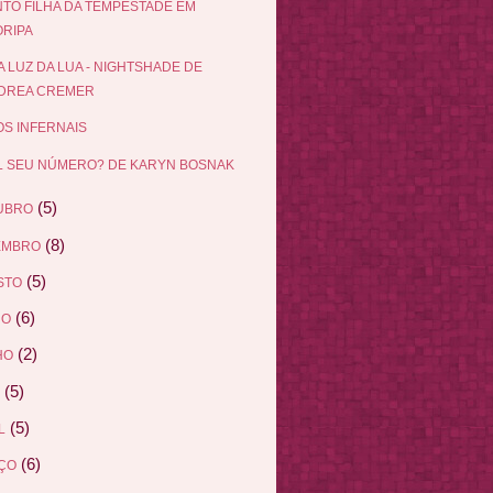
TO FILHA DA TEMPESTADE EM
ORIPA
A LUZ DA LUA - NIGHTSHADE DE
DREA CREMER
OS INFERNAIS
 SEU NÚMERO? DE KARYN BOSNAK
(5)
UBRO
(8)
EMBRO
(5)
STO
(6)
HO
(2)
HO
(5)
(5)
L
(6)
ÇO