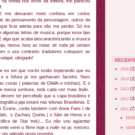
 na média nos livros da editora, me pareceu
?
.
é me deixaram meio confusa em certos
rte do pensamento da personagem, outros da
a que ficar atenta para não me perder. Só me
de algumas letras de musica, porque esse tipo
É algo que acaba descaracterizando a musica
seja, nessa hora as notas de roda pé seriam
om o uso contrario:
tradutores coloquem as
rodapé, obrigado!
RECENT
(1
►
2016
ue eu sei que vocês estão esperando que eu
ês e a fofura já me ganhavam facinho. Nem
(1
►
2014
as coxas ( palavras de Dilalih e minhas). E o
(1
e nossa senhora, está cada vez mais lindo.
►
2013
devem ter percebido que a capa brasileira é
(3
►
2012
ográfica jaja estará nas telonas Brasileiras. E
is Evans, conta também com Anna Faris ( de
(7
▼
2011
ah, o Zachary Quinto ( o Siler de Heros e o
►
DEZ
fica de Star trek)... Eu não vou agüentar
nte verei o filme hoje a noite no pc mesmo.
▼
NOV
er um adendo nesta resenha.