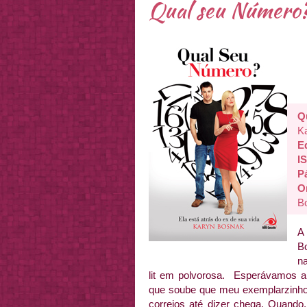
Qual seu Número
Q
K
Ed
I
P
O
B
A
B
na
lit em polvorosa. Esperávamos a
que soube que meu exemplarzinho 
correios até dizer chega. Quando,