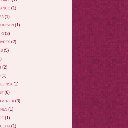
(1)
RANCO
(1)
AB
(1)
ORRISON
(3)
RIO
(2)
HARES
(5)
KS
)
(2)
ET
(1)
G
(1)
DELINSK
(8)
EST
(3)
ZPATRICK
(1)
ONES
(1)
DRE
(1)
QUEIRA