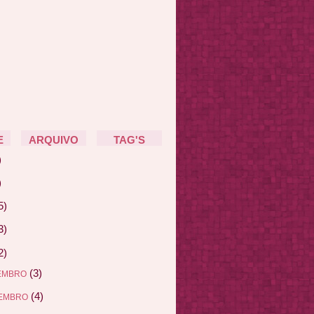
E
ARQUIVO
TAG'S
)
)
5)
3)
2)
(3)
EMBRO
(4)
EMBRO