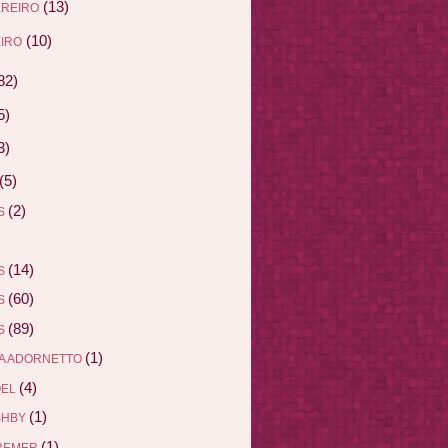
(13)
EREIRO
(10)
IRO
82)
5)
3)
(5)
(2)
AS
(14)
AS
(60)
AS
(89)
AS
(1)
A ADORNETTO
(4)
ÖEL
(1)
SHBY
(1)
REMER