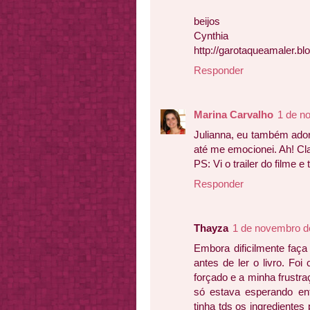
beijos
Cynthia
http://garotaqueamaler.bl
Responder
Marina Carvalho
1 de n
Julianna, eu também adore
até me emocionei. Ah! Cla
PS: Vi o trailer do filme 
Responder
Thayza
1 de novembro d
Embora dificilmente faça 
antes de ler o livro. Foi 
forçado e a minha frustra
só estava esperando ent
tinha tds os ingredientes p