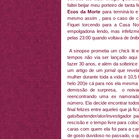
faltei beijar meu porteiro de tanta
Ecos da Morte
para terminá-lo e
mesmo assim , para o caso de cons
Fiquei torcendo para a Casa No
empolgadona lendo, mas infelizmen
pelas 23:00 quando voltava de ônib
A sinopse prometia um chick lit 
tempos não via ser lançado aqui n
fazer 30 anos, e além da solteirice
um artigo de um jornal que reve
mulher durante toda a vida é 10,5
helo 20!)e cá para nós ela mesma
demissão de surpresa, o noiva
reencontrando uma ex namorada
número. Ela decide encontrar todo
final felizes entre aqueles que já 
gato/bartender/ator/investigador p
rescisão e o tempo livre para colo
caras com quem ela foi para a ca
de gosto duvidoso no passado, o que