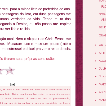
EVEN
FL
trou para a minha lista de preferidos do ano.
s passagens do livro, em duas passagens me
SOB 
umas verdades da vida. Tenho muito das
AN
 segundo a Denise, eu não posso me inspirar
BEIJ
ra ser lido e re-lido.
QUAL
ação total. Nem o sixpack do Chris Evans me
filme. Mudaram tudo e mais um pouco ( até o
►
OUT
 me estressei e deixei pra ver o resto depois.
►
SET
cês tirarem suas próprias conclusões.
►
AGO
►
JUL
►
JUN
►
MAIO
fa, 28 anos. Autora “wanna be”, teve seu 1° conto publicado na
►
ABRI
 um Anjo
. Divide seu tempo livre entre os seus três grandes
ema e séries televisivas. É rainha na arte da procrastinação,
►
MAR
 Lit que um dia irá publicar, e também especialista em humor