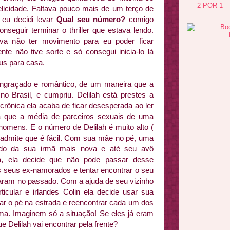
2 POR 1
 felicidade. Faltava pouco mais de um terço de
 eu decidi levar
Qual seu número?
comigo
eguir terminar o thriller que estava lendo.
va não ter movimento para eu poder ficar
te não tive sorte e só consegui inicia-lo lá
us para casa.
engraçado e romântico, de um maneira que a
o Brasil, e cumpriu. Delilah está prestes a
 crônica ela acaba de ficar desesperada ao ler
la que a média de parceiros sexuais de uma
 homens. E o número de Delilah é muito alto (
 admite que é fácil. Com sua mãe no pé, uma
do da sua irmã mais nova e até seu avô
, ela decide que não pode passar desse
s seus ex-namorados e tentar encontrar o seu
ficaram no passado. Com a ajuda de seu vizinho
articular e irlandes Colin ela decide usar sua
car o pé na estrada e reencontrar cada um dos
ma. Imaginem só a situação! Se eles já eram
 Delilah vai encontrar pela frente?