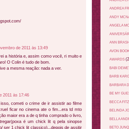
ANDREA F
ANDY MCN
ogspot.com/
ANGELA M
ANIVERSÁ
ANN BRAS
ovembro de 2011 às 13:49
AVON BOO
i a história e, assim como você, ri muito e
(2
AWARDS
ro! O Colin é tudo de bom.
e tive a mesma reação: nada a ver.
BABI DEW
BARB KAR
BARBARA 
BE MY GU
e 2011 às 17:46
BECCA FIT
isso, cometi o crime de ir assistir ao filme
cruel ficar no cinema ate o fim...era td mto
BELINDA J
ção maior era a de q tinha comprado o livro,
BELLA AN
regar(poxa é um chick lit q pela sinopse
/ ser 1 chick lit classico)...depois de assitir
BETO JUN