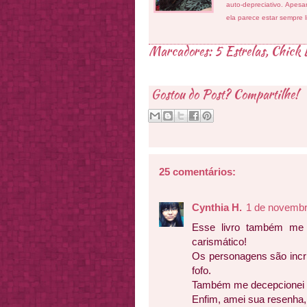
auto-depreciativo. Apes
ela parece estar sempre 
Marcadores:
5 Estrelas
,
Chick L
Gostou do Post? Compartilhe!
25 comentários:
Cynthia H.
1 de novembr
Esse livro também me c
carismático!
Os personagens são incrí
fofo.
Também me decepcionei n
Enfim, amei sua resenha,