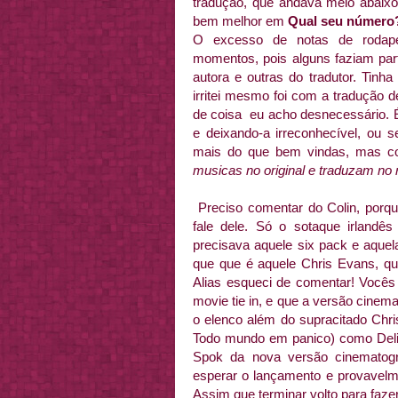
tradução, que andava meio abaixo
bem melhor em
Qual seu número
O excesso de notas de rodap
momentos, pois alguns faziam pa
autora e outras do tradutor. Tinh
irritei mesmo foi com a tradução 
de coisa eu acho desnecessário. 
e deixando-a irreconhecível, ou 
mais do que bem vindas, mas c
musicas no original e traduzam no 
Preciso comentar do Colin, porq
fale dele. Só o sotaque irland
precisava aquele six pack e aquel
que que é aquele Chris Evans, qu
Alias esqueci de comentar! Vocês 
movie tie in, e que a versão cinemat
o elenco além do supracitado Chr
Todo mundo em panico) como Delil
Spok da nova versão cinematográ
esperar o lançamento e provavelme
Assim que terminar volto para faz