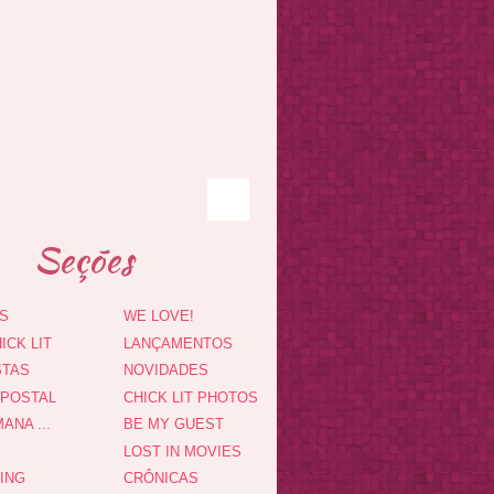
Seções
S
WE LOVE!
ICK LIT
LANÇAMENTOS
STAS
NOVIDADES
 POSTAL
CHICK LIT PHOTOS
ANA ...
BE MY GUEST
LOST IN MOVIES
DING
CRÔNICAS