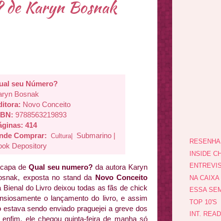
? de Karyn Bosnak
ual seu Número?
aryn Bosnak
itora:
Novo Conceito
SBN:
9788563219893
áginas: 414
nde Comprar:
Submarino
|
Cultura|
RESENHA
ook Depository
INSIDE CH
ENTREVI
 capa de
Qual seu numero?
da autora Karyn
osnak, exposta no stand da
Novo Conceito
NA CAIXA
 Bienal do Livro deixou todas as fãs de chick
ESSA SEM
nsiosamente o lançamento do livro, e assim
TOP 10'S
estava sendo enviado praguejei a greve dos
INT. REA
 enfim, ele chegou quinta-feira de manha só