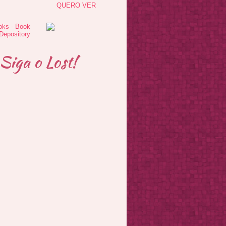
QUERO VER
Siga o Lost!