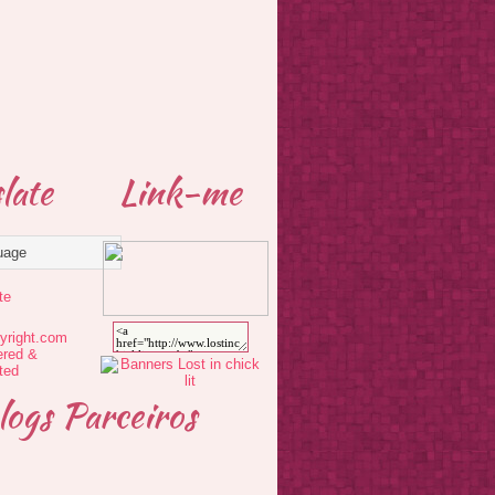
late
Link-me
te
logs Parceiros