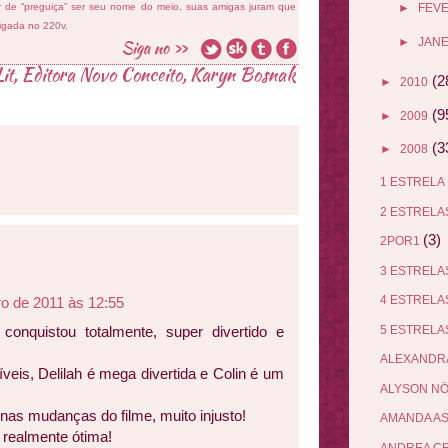
ar de “preguiça” ser seu nome do meio, suas amigas juram que
►
FEV
ligada no 220v.
►
JANE
it
,
Editora Novo Conceito
,
Karyn Bosnak
(2
►
2010
(9
►
2009
(3
►
2008
1 ESTRELA
2 ESTREL
(3)
2POR1
3 ESTREL
4 ESTREL
o de 2011 às 12:55
5 ESTREL
onquistou totalmente, super divertido e
ALEXANDR
veis, Delilah é mega divertida e Colin é um
ALYSON N
as mudanças do filme, muito injusto!
AMANDA A
 realmente ótima!
ANDREA C