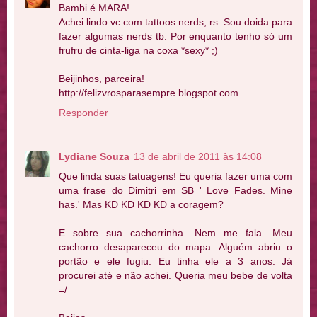
Bambi é MARA!
Achei lindo vc com tattoos nerds, rs. Sou doida para
fazer algumas nerds tb. Por enquanto tenho só um
frufru de cinta-liga na coxa *sexy* ;)
Beijinhos, parceira!
http://felizvrosparasempre.blogspot.com
Responder
Lydiane Souza
13 de abril de 2011 às 14:08
Que linda suas tatuagens! Eu queria fazer uma com
uma frase do Dimitri em SB ' Love Fades. Mine
has.' Mas KD KD KD KD a coragem?
E sobre sua cachorrinha. Nem me fala. Meu
cachorro desapareceu do mapa. Alguém abriu o
portão e ele fugiu. Eu tinha ele a 3 anos. Já
procurei até e não achei. Queria meu bebe de volta
=/