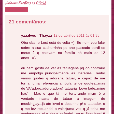
Julianna Steffens
às
00:58
Compartilhar
21 comentários:
yzaalves - Thayza
12 de abril de 2011 às 01:38
Oba oba, o Lost está de volta =). Eu nem vou falar
sobre a sua cachorrinha pq ano passado perdi os
meus 2 q estavam na familia há mais de 12
anos...=´/
eu nem gosto de ver as tatuagens pq do contrario
me empolgo..principalmente as literarias. Tenho
varios quotes q adoraria tatuar, é capaz de me
tornar uma referencia ambulante de quotes...mas
de VA(adoro,adoro,adoro) tatuaria "Love fade..mine
has" . Mas o que tá me torturando msm é a
vontade insana de tatuar a imagem de
mockingjay...já ate levei o desenho p/ o tatuador, o
q me fez recuar foi o valor(uma vez q já tinha me
conformado c/ a dor q sofreria), pq p/ ficar legal ñ