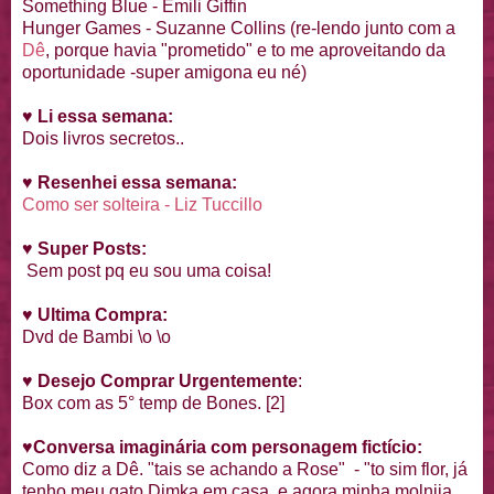
Something Blue - Emili Giffin
Hunger Games - Suzanne Collins (re-lendo junto com a
Dê
, porque havia "prometido" e to me aproveitando da
oportunidade -super amigona eu né)
♥
Li essa semana:
Dois livros secretos..
♥
Resenhei essa semana:
Como ser solteira - Liz Tuccillo
♥
Super Posts:
Sem post pq eu sou uma coisa!
♥
Ultima Compra:
Dvd de Bambi \o \o
♥
Desejo Comprar Urgentemente
:
Box com as 5° temp de Bones. [2]
♥
Conversa imaginária com personagem fictício:
Como diz a Dê. "tais se achando a Rose" - "to sim flor, já
tenho meu gato Dimka em casa, e agora minha molnija