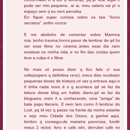
pode ser mto pequena...ai ai, meu salario vai p/ o
espaço sem q eu nem perceba.
Err fiquei super curiosa sobre os tais "livros
secretos"..enfim rsrsrsr
E me abstinho de comentar sobre Mamma
mia..tenho trauma,horror,pavor de lembrar de qd fui
ver esse filme no cinema..antes esse dia nem
existisse na minha vida..e no fim das contas quem
leva a culpa é o filme.
No mais só posso dizer q fico feliz c/ sua
volta(espero q definitiva rsrsr)..meus dias recebiam
pequenas doses de tristeza cd vez q entrava aqui e
ñ tinha nada novo..é o q acontece qd se faz da
leitura desse blog um habito diario,qd se faz da
blogueira, msm ñ a conhecendo, uma "amiga" de
bate papo literario. E nem tem como ñ lembrar do
Lost, pq td vez q passo na frente da minha estante
e vejo meu Cidade dos Ossos, q ganhei aqui,
lembro q consegui,de maneira pavorosa, fundir
meus 2 vicios: livro e cafe..sim, derrubei cafe no