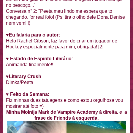
no pescoço..."
Conversa n° 2: "Peeta meu lindo me espera que to
chegando, for real fofo! (Ps: tira o olho dele Dona Denise
nem vem!!!)
♥
Eu falaria para o autor:
Helo Rachel Gibson, faz favor de criar um jogador de
Hockey especialmente para mim, obrigada! [2]
♥
Estado de Espirito Literário:
Animanda finalmente!!
♥
Literary Crush
Dimka/Peeta
♥ Feito da Semana:
Fiz minhas duas tatuagens e como estou orgulhosa vou
mostrar até foto =)
Minha Molnija Mark de Vampire Academy à direita, e a
frase de Friends à esquerda.