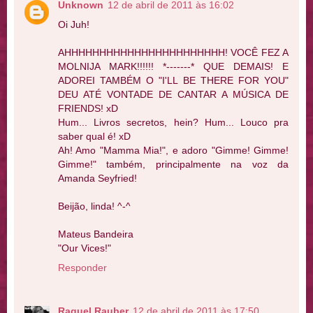
Unknown
12 de abril de 2011 às 16:02
Oi Juh!
AHHHHHHHHHHHHHHHHHHHHHHH! VOCÊ FEZ A
MOLNIJA MARK!!!!!! *-------* QUE DEMAIS! E
ADOREI TAMBÉM O "I'LL BE THERE FOR YOU"
DEU ATÉ VONTADE DE CANTAR A MÚSICA DE
FRIENDS! xD
Hum... Livros secretos, hein? Hum... Louco pra
saber qual é! xD
Ah! Amo "Mamma Mia!", e adoro "Gimme! Gimme!
Gimme!" também, principalmente na voz da
Amanda Seyfried!
Beijão, linda! ^-^
Mateus Bandeira
"Our Vices!"
Responder
Raquel Rauber
12 de abril de 2011 às 17:50