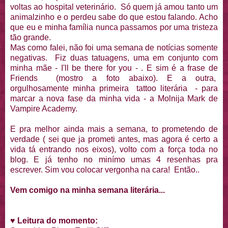
voltas ao hospital veterinário. Só quem já amou tanto um
animalzinho e o perdeu sabe do que estou falando. Acho
que eu e minha família nunca passamos por uma tristeza
tão grande.
Mas como falei, não foi uma semana de notícias somente
negativas. Fiz duas tatuagens, uma em conjunto com
minha mãe - I'll be there for you - . E sim é a frase de
Friends (mostro a foto abaixo). E a outra,
orgulhosamente minha primeira tattoo literária - para
marcar a nova fase da minha vida - a Molnija Mark de
Vampire Academy.
E pra melhor ainda mais a semana, to prometendo de
verdade ( sei que ja prometi antes, mas agora é certo a
vida tá entrando nos eixos), volto com a força toda no
blog. E já tenho no minímo umas 4 resenhas pra
escrever. Sim vou colocar vergonha na cara! Então..
Vem comigo na minha semana literária...
♥
Leitura do momento: