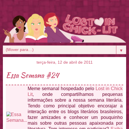
▼
terça-feira, 12 de abril de 2011
Essa Semana #24
Meme semanal hospedado pelo
Lost in Chick
Lit
, onde compartilhamos pequenas
informações sobre a nossa semana literária.
Tendo como principal objetivo encorajar a
interação entre os blogs literários brasileiros,
fazer amizades e conhecer um pouquinho
mais sobre outras pessoas apaixonada por
literatura. Tem interesse em participar?
Saiba