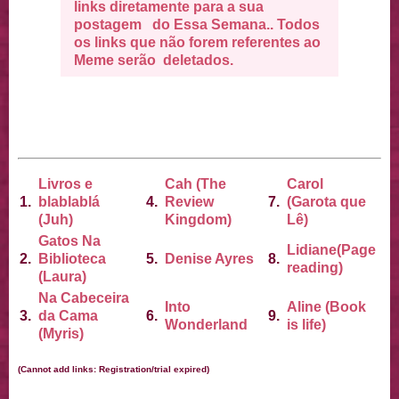
links diretamente para a sua
postagem do Essa Semana.. Todos
os links que não forem referentes ao
Meme serão deletados.
Livros e
Cah (The
Carol
1.
blablablá
4.
Review
7.
(Garota que
(Juh)
Kingdom)
Lê)
Gatos Na
Lidiane(Page
2.
Biblioteca
5.
Denise Ayres
8.
reading)
(Laura)
Na Cabeceira
Into
Aline (Book
3.
da Cama
6.
9.
Wonderland
is life)
(Myris)
(Cannot add links: Registration/trial expired)