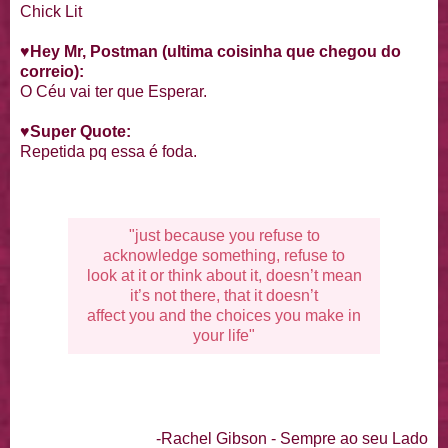
Chick Lit
♥
Hey Mr, Postman (ultima coisinha que chegou do
correio):
O Céu vai ter que Esperar.
♥
Super Quote:
Repetida pq essa é foda.
"just because you refuse to
acknowledge something, refuse to
look at it or think about it, doesn’t mean
it’s not there, that it doesn’t
affect you and the choices you make in
your life"
-Rachel Gibson - Sempre ao seu Lado