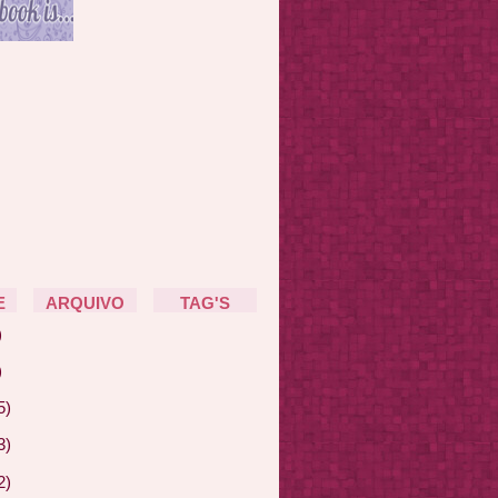
E
ARQUIVO
TAG'S
)
)
5)
3)
2)