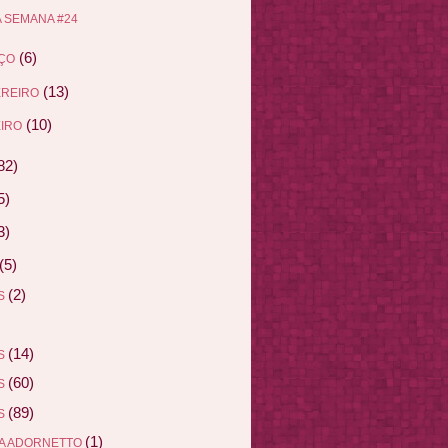
 SEMANA #24
(6)
ÇO
(13)
EREIRO
(10)
IRO
82)
5)
3)
(5)
(2)
AS
(14)
AS
(60)
AS
(89)
AS
(1)
A ADORNETTO