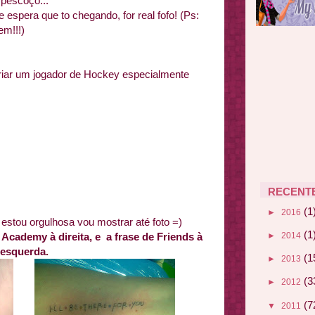
pescoço..."
espera que to chegando, for real fofo! (Ps:
em!!!)
criar um jogador de Hockey especialmente
RECENT
(1
►
2016
estou orgulhosa vou mostrar até foto =)
(1
►
2014
Academy à direita, e a frase de Friends à
esquerda.
(1
►
2013
(3
►
2012
(7
▼
2011