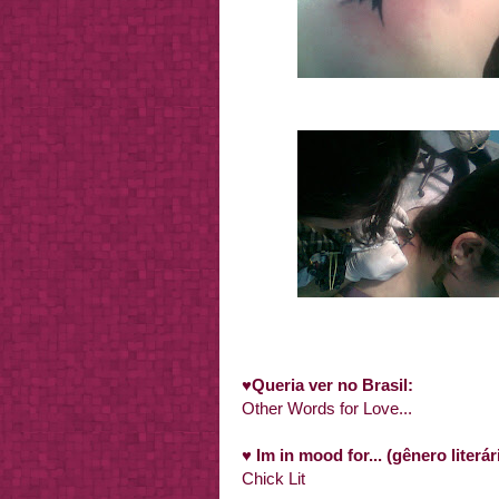
♥Queria ver no Brasil:
Other Words for Love...
♥ Im in mood for... (gênero liter
Chick Lit