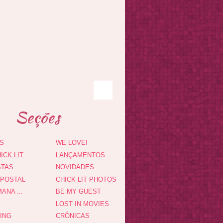
Seções
S
WE LOVE!
ICK LIT
LANÇAMENTOS
STAS
NOVIDADES
 POSTAL
CHICK LIT PHOTOS
ANA ...
BE MY GUEST
LOST IN MOVIES
DING
CRÔNICAS