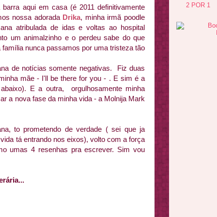
2 POR 1
arra aqui em casa (é 2011 definitivamente
emos nossa adorada
Drika
, minha irmã poodle
a atribulada de idas e voltas ao hospital
nto um animalzinho e o perdeu sabe do que
a família nunca passamos por uma tristeza tão
na de notícias somente negativas. Fiz duas
nha mãe - I'll be there for you - . E sim é a
 abaixo). E a outra, orgulhosamente minha
rcar a nova fase da minha vida - a Molnija Mark
na, to prometendo de verdade ( sei que ja
vida tá entrando nos eixos), volto com a força
ímo umas 4 resenhas pra escrever. Sim vou
ária...