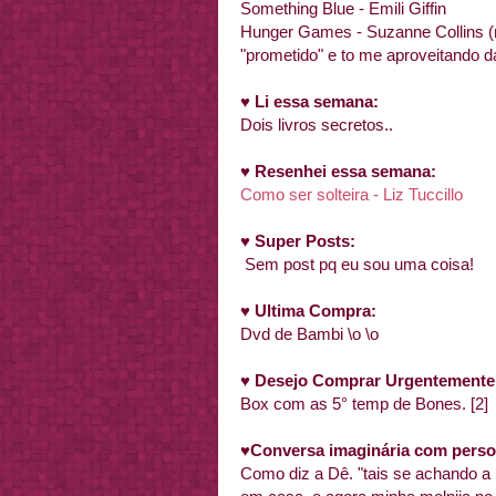
Something Blue - Emili Giffin
Hunger Games - Suzanne Collins (
"prometido" e to me aproveitando d
♥
Li essa semana:
Dois livros secretos..
♥
Resenhei essa semana:
Como ser solteira - Liz Tuccillo
♥
Super Posts:
Sem post pq eu sou uma coisa!
♥
Ultima Compra:
Dvd de Bambi \o \o
♥
Desejo Comprar Urgentemente
Box com as 5° temp de Bones. [2]
♥
Conversa imaginária com person
Como diz a Dê. "tais se achando a 