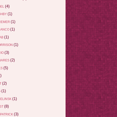
(4)
ÖEL
(1)
SHBY
(1)
REMER
(1)
RANCO
(1)
AB
(1)
ORRISON
(3)
RIO
(2)
HARES
(5)
KS
)
(2)
ET
(1)
G
(1)
DELINSK
(8)
EST
(3)
ZPATRICK