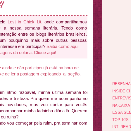
4
pelo
Lost in Chick Lit
, onde compartilhamos
e a nossa semana literária. Tendo como
interação entre os blogs literários brasileiros,
 um pouquinho mais sobre outras pessoas
 interesse em participar?
Saiba como aqui!
tagens da coluna. Clique aqui!
nda e não participou já está na hora de
ixe de ler a postagem explicando a seção.
RESENHA
INSIDE CH
um ritmo razoável, minha ultima semana foi
dades e tristeza. Pra quem me acompanha no
ENTREVI
ais novidades, mas vou contar para vocês
NA CAIXA
 acompanhar minha ladainha diária lá. Querem
ESSA SEM
 ou ruins?
TOP 10'S
do vou começar pela ruim, pra terminar com
INT. REA