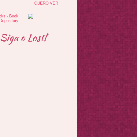
QUERO VER
Siga o Lost!