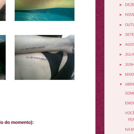
►
DEZ
►
NOV
►
OUT
►
SET
►
AGO
►
JUL
►
JUN
►
MAIO
▼
ABRI
SOME
EMOÇ
VOCÊ
FE
ário do momento):
NA M