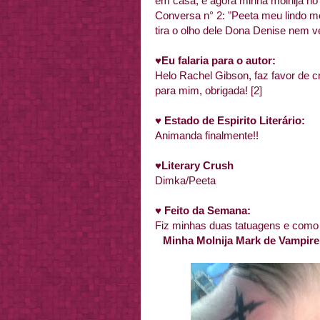
em casa, e agora minha molnija no 
Conversa n° 2: "Peeta meu lindo me 
tira o olho dele Dona Denise nem v
♥
Eu falaria para o autor:
Helo Rachel Gibson, faz favor de 
para mim, obrigada! [2]
♥
Estado de Espirito Literário:
Animanda finalmente!!
♥
Literary Crush
Dimka/Peeta
♥ Feito da Semana:
Fiz minhas duas tatuagens e como 
Minha Molnija Mark de Vampire 