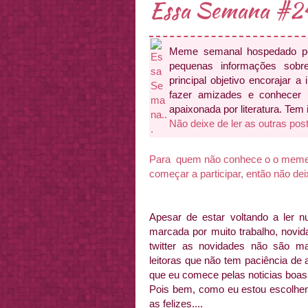
Essa Semana #2
Meme semanal hospedado 
pequenas informações sobr
principal objetivo encorajar a 
fazer amizades e conhecer
apaixonada por literatura. Tem
Não deixe de ler as outras pos
Para quem não conhece o o meme ai
começar a participar, então não de
Apesar de estar voltando a ler n
marcada por muito trabalho, novi
twitter as novidades não são m
leitoras que não tem paciência de
que eu comece pelas noticias boas
Pois bem, como eu estou escolhen
as felizes....