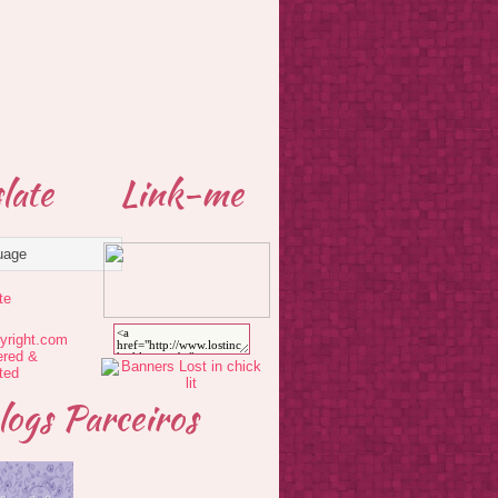
late
Link-me
te
logs Parceiros