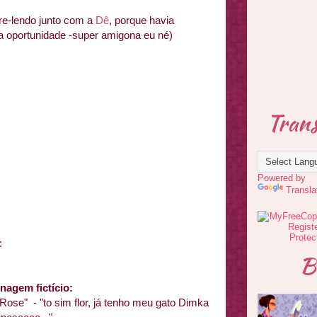
re-lendo junto com a
Dê
, porque havia
a oportunidade -super amigona eu né)
Trans
Powered by
Transla
:
B
agem fictício:
Rose" - "to sim flor, já tenho meu gato Dimka