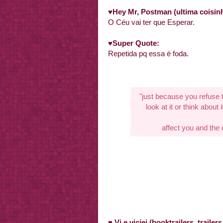
♥
Hey Mr, Postman (ultima coisin
O Céu vai ter que Esperar.
♥
Super Quote:
Repetida pq essa é foda.
"just because you refuse
look at it or think about i
affect you and the 
♥
Vi e viciei (booktrailers, traile