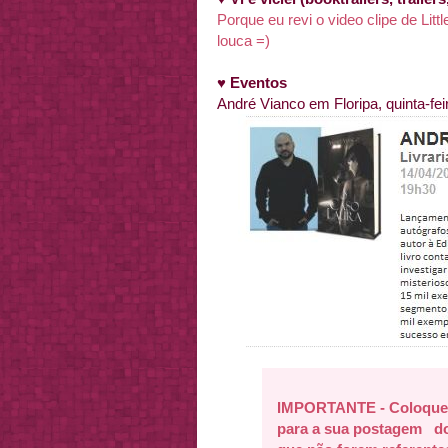
Porque eu revi o video clipe de Lit
louca =)
♥ Eventos
André Vianco em Floripa, quinta-fe
IMPORTANTE - Coloquem
para a sua postagem do