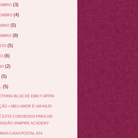
(3)
EMBRO
(4)
EMBRO
(5)
UBRO
(8)
EMBRO
(5)
STO
(6)
HO
(2)
HO
(5)
(5)
L
THING BLUE DE EMILY GIFFIN
ÃO = MEU AMOR É UM ANJO
 ESTÁ CONVIDADO PARA UM
RIADÃO VAMPIRE ACADEMY
INHA CAIXA POSTAL #24