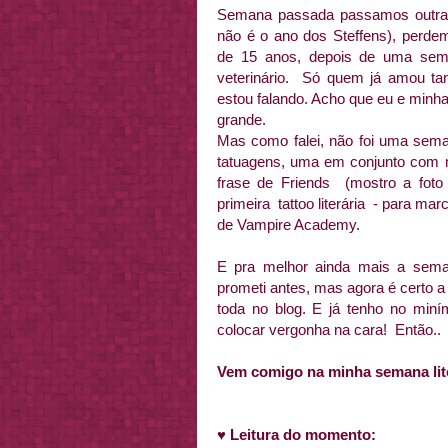
Semana passada passamos outra b
não é o ano dos Steffens), perd
de 15 anos, depois de uma seman
veterinário. Só quem já amou ta
estou falando. Acho que eu e minh
grande.
Mas como falei, não foi uma sema
tatuagens, uma em conjunto com mi
frase de Friends (mostro a foto
primeira tattoo literária - para ma
de Vampire Academy.
E pra melhor ainda mais a sema
prometi antes, mas agora é certo a 
toda no blog. E já tenho no min
colocar vergonha na cara! Então..
Vem comigo na minha semana liter
♥
Leitura do momento: