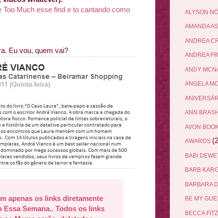
tle Too Much esse find e to cantando como
ALYSON N
AMANDA A
ANDREA C
ira. Eu vou, quem vai?
ANDREA F
ANDY MCN
ANGELA M
ANIVERSÁ
ANN BRAS
AVON BOO
(2
AWARDS
BABI DEW
BARB KAR
BARBARA 
 apenas os links diretamente
BE MY GU
 Essa Semana.. Todos os links
BECCA FIT