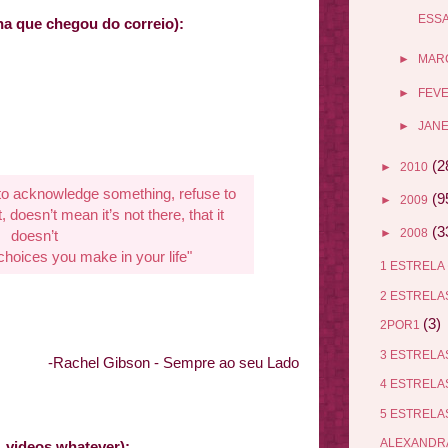
ESSA
ha que chegou do correio):
►
MAR
►
FEV
►
JANE
(2
►
2010
 to acknowledge something, refuse to
(9
►
2009
t, doesn’t mean it’s not there, that it
(3
►
2008
doesn’t
choices you make in your life"
1 ESTRELA
2 ESTREL
(3)
2POR1
3 ESTREL
-Rachel Gibson - Sempre ao seu Lado
4 ESTREL
5 ESTREL
ALEXANDR
rs, videos whatever):