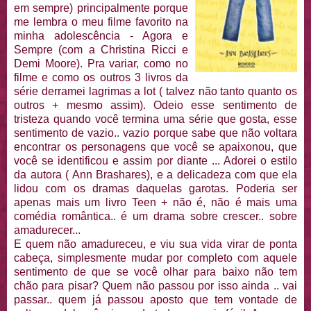
em sempre) principalmente porque
me lembra o meu filme favorito na
minha adolescência - Agora e
Sempre (com a Christina Ricci e
Demi Moore). Pra variar, como no
filme e como os outros 3 livros da
série derramei lagrimas a lot ( talvez não tanto quanto os
outros + mesmo assim). Odeio esse sentimento de
tristeza quando você termina uma série que gosta, esse
sentimento de vazio.. vazio porque sabe que não voltara
encontrar os personagens que você se apaixonou, que
você se identificou e assim por diante ... Adorei o estilo
da autora ( Ann Brashares), e a delicadeza com que ela
lidou com os dramas daquelas garotas. Poderia ser
apenas mais um livro Teen + não é, não é mais uma
comédia romântica.. é um drama sobre crescer.. sobre
amadurecer...
E quem não amadureceu, e viu sua vida virar de ponta
cabeça, simplesmente mudar por completo com aquele
sentimento de que se você olhar para baixo não tem
chão para pisar? Quem não passou por isso ainda .. vai
passar.. quem já passou aposto que tem vontade de