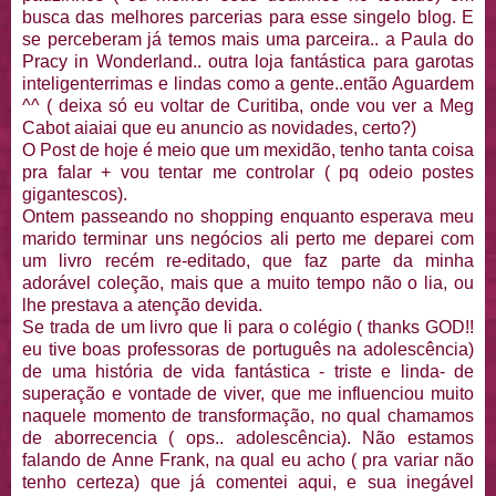
busca das melhores parcerias para esse singelo blog. E
se perceberam já temos mais uma parceira.. a Paula do
Pracy in Wonderland.. outra loja fantástica para garotas
inteligenterrimas e lindas como a gente..então Aguardem
^^ ( deixa só eu voltar de Curitiba, onde vou ver a Meg
Cabot aiaiai que eu anuncio as novidades, certo?)
O Post de hoje é meio que um mexidão, tenho tanta coisa
pra falar + vou tentar me controlar ( pq odeio postes
gigantescos).
Ontem passeando no shopping enquanto esperava meu
marido terminar uns negócios ali perto me deparei com
um livro recém re-editado, que faz parte da minha
adorável coleção, mais que a muito tempo não o lia, ou
lhe prestava a atenção devida.
Se trada de um livro que li para o colégio ( thanks GOD!!
eu tive boas professoras de português na adolescência)
de uma história de vida fantástica - triste e linda- de
superação e vontade de viver, que me influenciou muito
naquele momento de transformação, no qual chamamos
de aborrecencia ( ops.. adolescência). Não estamos
falando de Anne Frank, na qual eu acho ( pra variar não
tenho certeza) que já comentei aqui, e sua inegável