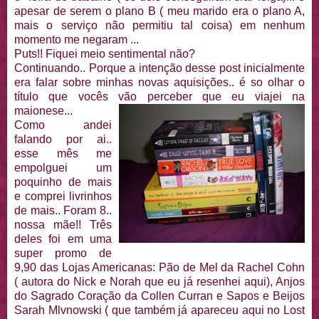
apesar de serem o plano B ( meu marido era o plano A,
mais o serviço não permitiu tal coisa) em nenhum
momento me negaram ...
Puts!! Fiquei meio sentimental não?
Continuando.. Porque a intenção desse post inicialmente
era falar sobre minhas novas aquisições.. é so olhar o
título que vocês vão perceber que eu viajei na
maionese...
Como andei
falando por ai..
esse mês me
empolguei um
poquinho de mais
e comprei livrinhos
de mais.. Foram 8..
nossa mãe!! Três
deles foi em uma
super promo de
9,90 das Lojas Americanas: Pão de Mel da Rachel Cohn
( autora do Nick e Norah que eu já resenhei aqui), Anjos
do Sagrado Coração da Collen Curran e Sapos e Beijos
Sarah Mlvnowski ( que também já apareceu aqui no Lost