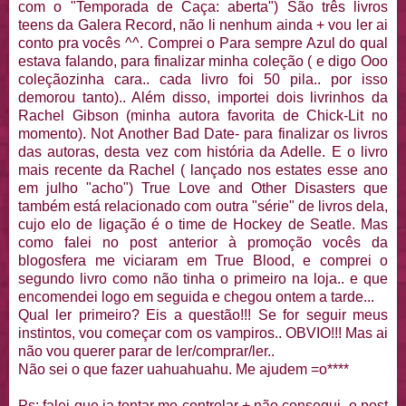
com o "Temporada de Caça: aberta") São três livros
teens da Galera Record, não li nenhum ainda + vou ler ai
conto pra vocês ^^. Comprei o Para sempre Azul do qual
estava falando, para finalizar minha coleção ( e digo Ooo
coleçãozinha cara.. cada livro foi 50 pila.. por isso
demorou tanto).. Além disso, importei dois livrinhos da
Rachel Gibson (minha autora favorita de Chick-Lit no
momento). Not Another Bad Date- para finalizar os livros
das autoras, desta vez com história da Adelle. E o livro
mais recente da Rachel ( lançado nos estates esse ano
em julho "acho") True Love and Other Disasters que
também está relacionado com outra "série" de livros dela,
cujo elo de ligação é o time de Hockey de Seatle. Mas
como falei no post anterior à promoção vocês da
blogosfera me viciaram em True Blood, e comprei o
segundo livro como não tinha o primeiro na loja.. e que
encomendei logo em seguida e chegou ontem a tarde...
Qual ler primeiro? Eis a questão!!! Se for seguir meus
instintos, vou começar com os vampiros.. OBVIO!!! Mas ai
não vou querer parar de ler/comprar/ler..
Não sei o que fazer uahuahuahu. Me ajudem =o****
Ps: falei que ia tentar me controlar + não consegui, o post