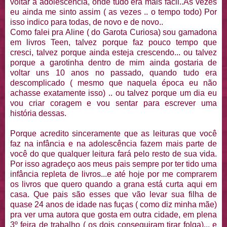
voltar a adolescência, onde tudo era mais fácil..As vezes
eu ainda me sinto assim ( as vezes .. o tempo todo) Por
isso indico para todas, de novo e de novo..
Como falei pra Aline ( do Garota Curiosa) sou gamadona
em livros Teen, talvez porque faz pouco tempo que
cresci, talvez porque ainda esteja crescendo... ou talvez
porque a garotinha dentro de mim ainda gostaria de
voltar uns 10 anos no passado, quando tudo era
descomplicado ( mesmo que naquela época eu não
achasse exatamente isso) .. ou talvez porque um dia eu
vou criar coragem e vou sentar para escrever uma
história dessas.
Porque acredito sinceramente que as leituras que você
faz na infância e na adolescência fazem mais parte de
você do que qualquer leitura fará pelo resto de sua vida.
Por isso agradeço aos meus pais sempre por ter tido uma
infância repleta de livros...e até hoje por me comprarem
os livros que quero quando a grana está curta aqui em
casa. Que pais são esses que vão levar sua filha de
quase 24 anos de idade nas fuças ( como diz minha mãe)
pra ver uma autora que gosta em outra cidade, em plena
3º feira de trabalho ( os dois conseguiram tirar folga)... e