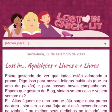
▼
sexta-feira, 11 de setembro de 2009
Lost in... Aquisições + Livros e + Livros
Estou gostando de ver que todas estão adorando a
promo. Digo isso para nossas leitoras habituais (que eu
amo de paixão) e para nossas novas companheiras.
Espero que gostem do Blog, sintam-se em casa e voltem
sempre ok?
E... Alias fiquem de olho porque jájá surge outra promo
na área.. sim sim a dona Juju aqui está mexendo seus
pauzinhos ( ou melhor seus dedinhos no teclado) em