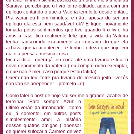
Saraiva, percebi que o livro foi re-editado, agora com um
epilogo contando o que a Valeria tem feito desde então..
Pra variar eu li em minutos.. e não.. apesar de ser um
epilogo ela está bem saudável ok? E fiquei novamente
tomada pelos sentimentos que tive quando li o livro há
anos a traz.. fico realmente feliz que a vida da Valeria
tenha transcorrido exatamente ao contrario do que ela
achava que ia acontecer .. e tenho certeza que hoje em
dia ela pensa a mesma coisa.
Fica a dica.. quem já leu corra até uma livraria e leia o
novo depoimento da Valeria ( ou compre outro exemplar,
o que não é meu caso porque estou falida)..
Quem não leu corre pra livraria do mesmo jeito.. vocês
não vão se arrepender .. prometo =o)
Como falei o post de hoje vai ser meio grande, acabei de
terminar "Para sempr
e Azul: o
ultimo verão da irmandade", como
eu já comentei em outros posts
simplesmente amei a história
dessas quatros amigas ( apensar
de querer sufocar a Carmen de vez