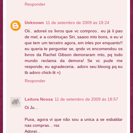
Responder
Unknown
11 de setembro de 2009 às 18:24
Oii.. adoreii os livros que vc comproo.. eu já li pao
de mel, e a continuçao Siri, saaoo mto bons, e eu vi
que tem um terceiro agora, em inles por enquanto!!
eu queria te perguntar se, qndo vc encomendou os
livros da Rachel Gibson demoraram mto, pq todo
mundo reclama da demora! Se vc pude me
responde, eu agradeceria.. adoro seu blooog pq eu
tb adoro chick-lit =)
Responder
Leitura Nossa
11 de setembro de 2009 às 18:57
Oi Ju...
Puxa, agora vi que não sou a unica a se esbaldar
nas compras... rss
Adorei...