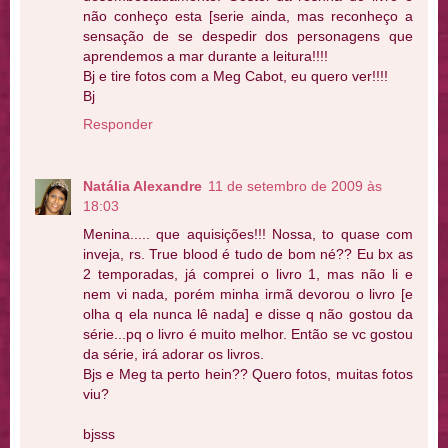
não conheço esta [serie ainda, mas reconheço a
sensação de se despedir dos personagens que
aprendemos a mar durante a leitura!!!!
Bj e tire fotos com a Meg Cabot, eu quero ver!!!!
Bj
Responder
Natália Alexandre
11 de setembro de 2009 às
18:03
Menina..... que aquisições!!! Nossa, to quase com
inveja, rs. True blood é tudo de bom né?? Eu bx as
2 temporadas, já comprei o livro 1, mas não li e
nem vi nada, porém minha irmã devorou o livro [e
olha q ela nunca lê nada] e disse q não gostou da
série...pq o livro é muito melhor. Então se vc gostou
da série, irá adorar os livros.
Bjs e Meg ta perto hein?? Quero fotos, muitas fotos
viu?
bjsss