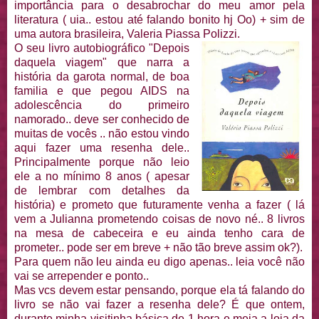
importância para o desabrochar do meu amor pela
literatura ( uia.. estou até falando bonito hj Oo) + sim de
uma autora brasileira, Valeria Piassa Polizzi.
O seu livro autobiográfico "Depois
daquela viagem" que narra a
história da garota normal, de boa
familia e que pegou AIDS na
adolescência do primeiro
namorado.. deve ser conhecido de
muitas de vocês .. não estou vindo
aqui fazer uma resenha dele..
Principalmente porque não leio
ele a no mínimo 8 anos ( apesar
de lembrar com detalhes da
história) e prometo que futuramente venha a fazer ( lá
vem a Julianna prometendo coisas de novo né.. 8 livros
na mesa de cabeceira e eu ainda tenho cara de
prometer.. pode ser em breve + não tão breve assim ok?).
Para quem não leu ainda eu digo apenas.. leia você não
vai se arrepender e ponto..
Mas vcs devem estar pensando, porque ela tá falando do
livro se não vai fazer a resenha dele? É que ontem,
durante minha visitinha básica de 1 hora e meia a loja da