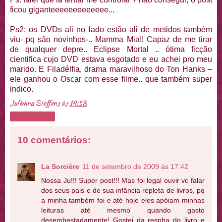
ficou giganteeeeeeeeeeeee...
Ps2: os DVDs ali no lado estão ali de metidos também
viu- pq são novinhos-.. Mamma Mia!! Capaz de me tirar
de qualquer depre.. Eclipse Mortal .. ótima ficção
cientifica cujo DVD estava esgotado e eu achei pro meu
marido. E Filadélfia, drama maravilhoso do Ton Hanks –
ele ganhou o Oscar com esse filme.. que também super
indico.
Julianna Steffens
às
14:58
Compartilhar
10 comentários:
La Sorcière
11 de setembro de 2009 às 17:42
Nossa Ju!!! Super post!!! Mas foi legal ouvir vc falar
dos seus pais e de sua infância repleta de livros, pq
a minha também foi e até hoje eles apóiam minhas
leituras até mesmo quando gasto
desembestadamente! Gostei da resnha do livro e