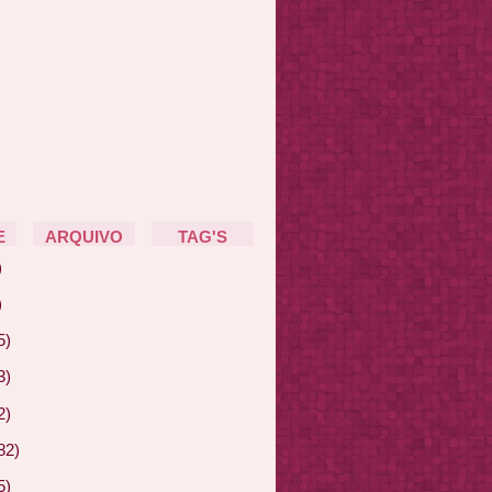
E
ARQUIVO
TAG'S
)
)
5)
3)
2)
82)
5)