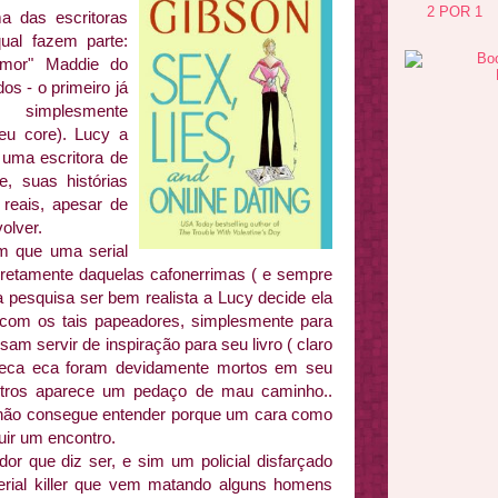
2 POR 1
a das escritoras
ual fazem parte:
mor" Maddie do
os - o primeiro já
simplesmente
u core). Lucy a
 uma escritora de
e, suas histórias
reais, apesar de
olver.
m que uma serial
 diretamente daquelas cafonerrimas ( e sempre
a pesquisa ser bem realista a Lucy decide ela
 com os tais papeadores, simplesmente para
am servir de inspiração para seu livro ( claro
os eca eca foram devidamente mortos em seu
ntros aparece um pedaço de mau caminho..
não consegue entender porque um cara como
uir um encontro.
dor que diz ser, e sim um policial disfarçado
erial killer que vem matando alguns homens