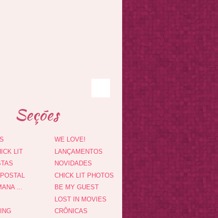
Seções
S
WE LOVE!
ICK LIT
LANÇAMENTOS
STAS
NOVIDADES
 POSTAL
CHICK LIT PHOTOS
ANA ...
BE MY GUEST
LOST IN MOVIES
DING
CRÔNICAS