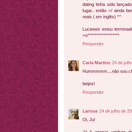
dating tinha sido lança
lugar.. então =/ ainda b
reais ( em inglês) ^^
Lucieeee estou termina
=o******************
Responder
Carla Martins
24 de julh
Hummmmm....não sou chega
beijos!
Responder
Larissa
24 de julho de 2
Oi, Ju!
Já li apenas umlivro da