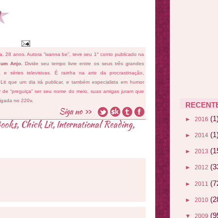
fa, 28 anos. Autora “wanna be”, teve seu 1° conto publicado na
 um Anjo
. Divide seu tempo livre entre os seus três grandes
ema e séries televisivas. É rainha na arte da procrastinação,
 Lit que um dia irá publicar, e também especialista em humor
ar de “preguiça” ser seu nome do meio, suas amigas juram que
ligada no 220v.
RECENT
(1
►
2016
ooks
,
Chick Lit
,
International Reading
,
(1
►
2014
(1
►
2013
(3
►
2012
(7
►
2011
(2
►
2010
(9
▼
2009