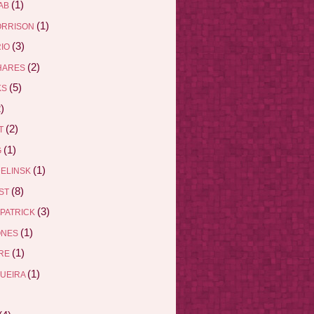
(1)
AB
(1)
ORRISON
(3)
RIO
(2)
HARES
(5)
KS
)
(2)
ET
(1)
G
(1)
DELINSK
(8)
EST
(3)
ZPATRICK
(1)
ONES
(1)
DRE
(1)
QUEIRA