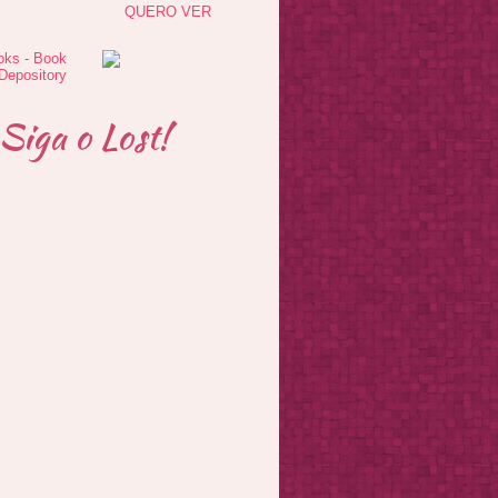
QUERO VER
Siga o Lost!