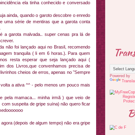
incidência ela tinha conhecido e conversado
suja ainda, quando o garoto descobre o enredo
de uma série de mentiras que a garota conta
.
 a garota malvada.. super cenas pra lá de
crever.
da não foi lançado aqui no Brasil, recomendo
Trans
uagem tranquila ( li em 6 horas.). Para quem
nos resta esperar que seja lançado aqui (
dim dos Livros,que convenhamos precisa de
 livrinhos cheios de erros, apenas no "Sempre
Powered by
Transla
 volta a ativa ^^ - pelo menos um pouco mais
e pela mamaca... minha irmã ) que veio de
 com suspeita de gripe suína) não quero ficar
B
 medooooooo
 agora (depois de algum tempo) não era gripe