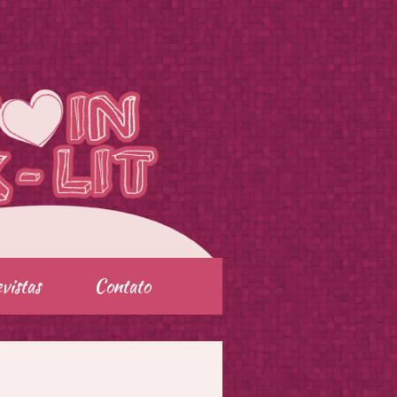
vistas
Contato