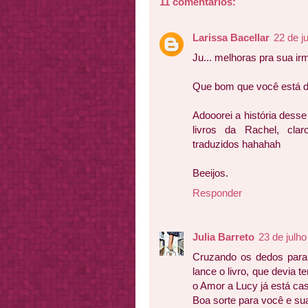
11 comentários:
Larissa Bacellar
22 de j
Ju... melhoras pra sua ir
Que bom que você está de
Adooorei a história dess
livros da Rachel, cla
traduzidos hahahah
Beeijos.
Responder
Julia Barreto
23 de julh
Cruzando os dedos para 
lance o livro, que devia t
o Amor a Lucy já está ca
Boa sorte para você e sua