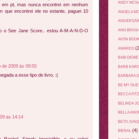
ANDY MCN
do em pt, mas nunca encontrei em nenhum
em que encontrei ele no estante, paguei 10
ANGELA M
ANIVERSÁ
ANN BRAS
do o See Jane Score.. estou A-M-A-N-D-O
AVON BOO
(2
AWARDS
BABI DEW
o de 2009 às 09:55
BARB KAR
da a esse tipo de livro. :(
BARBARA 
BE MY GU
BECCA FIT
BELINDA J
BELLA AN
009 às 14:14
BETO JUN
(4)
BIENAL
 Rachel, Simply Irresistible, e eu achei