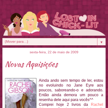
▼
sexta-feira, 22 de maio de 2009
Novas Aquisições
Ainda a
ndo sem tempo de ler, estou
no evoluindo no Jane Eyre aos
poucos, saboreando-o e adorando.
Então ainda demora um pouco a
resenha dele aqui para vocês^^
Comprei hoje 2 livros da
Rachel