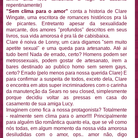
repentinamente)
"Sem clima para o amor"
conta a historia de Clare
Wingate, uma escritora de romances históricos pra lá
de picantes. Entretanto apesar da sexualidade
marcante, dos amores "profundos" descritos em seus
livros, sua vida amorosa é pra lá de cabisbaixa.
Clare é noiva de Lonny, um cara digamos "sem muito
apetite sexual" e uma queda para artesanato. Até ai
tudo bem! Nada de errado, certo? Homens podem ser
metrossexuais, podem gostar de artesanato, irem a
bares destinado ao publico homo sem serem gays,
certo? Errado (pelo menos para nossa querida Clare) E
para confirmar a suspeita de todos, exceto dela, Clare
o encontra em atos super incriminadores com o carinha
da manutenção da Sears no seu closed, simplesmente
porque decidiu voltar as pressas em casa do
casamento de sua amiga Lucy.
Imaginem como fica a nossa protagonista? Totalmente
- realmente sem clima para o amor!!!! Principalmente
para alguém tão romântica quanto ela, que se vê como
nós todas, em algum momento da nossa vida amorosa
desiludidas com o amor, ops.. amor não, digo