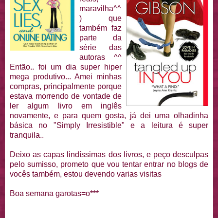
maravilha^^
) que
também faz
parte da
série das
autoras ^^
Então.. foi um dia super hiper
mega produtivo... Amei minhas
compras, principalmente porque
estava morrendo de vontade de
ler algum livro em inglês
novamente, e para quem gosta, já dei uma olhadinha
básica no "Simply Irresistible" e a leitura é super
tranquila..
Deixo as capas lindíssimas dos livros, e peço desculpas
pelo sumisso, prometo que vou tentar entrar no blogs de
vocês também, estou devendo varias visitas
Boa semana garotas=o***