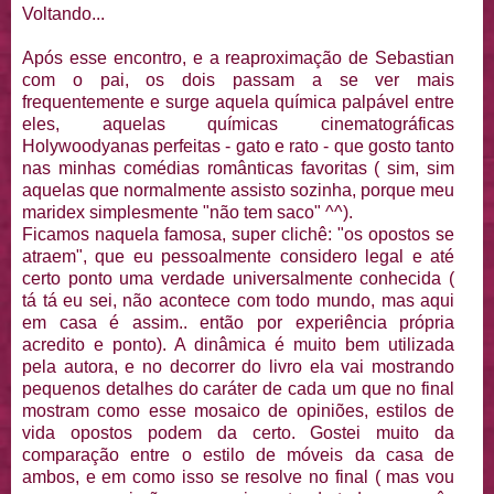
Voltando...
Após esse encontro, e a reaproximação de Sebastian
com o pai, os dois passam a se ver mais
frequentemente e surge aquela química palpável entre
eles, aquelas químicas cinematográficas
Holywoodyanas perfeitas - gato e rato - que gosto tanto
nas minhas comédias românticas favoritas ( sim, sim
aquelas que normalmente assisto sozinha, porque meu
maridex simplesmente "não tem saco" ^^).
Ficamos naquela famosa, super clichê: "os opostos se
atraem", que eu pessoalmente considero legal e até
certo ponto uma verdade universalmente conhecida (
tá tá eu sei, não acontece com todo mundo, mas aqui
em casa é assim.. então por experiência própria
acredito e ponto). A dinâmica é muito bem utilizada
pela autora, e no decorrer do livro ela vai mostrando
pequenos detalhes do caráter de cada um que no final
mostram como esse mosaico de opiniões, estilos de
vida opostos podem da certo. Gostei muito da
comparação entre o estilo de móveis da casa de
ambos, e em como isso se resolve no final ( mas vou