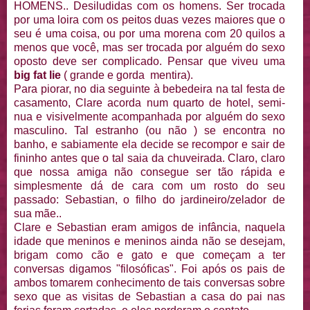
HOMENS.. Desiludidas com os homens. Ser trocada
por uma loira com os peitos duas vezes maiores que o
seu é uma coisa, ou por uma morena com 20 quilos a
menos que você, mas ser trocada por alguém do sexo
oposto deve ser complicado. Pensar que viveu uma
big fat lie
( grande e gorda mentira).
Para piorar, no dia seguinte à bebedeira na tal festa de
casamento, Clare acorda num quarto de hotel, semi-
nua e visivelmente acompanhada por alguém do sexo
masculino. Tal estranho (ou não ) se encontra no
banho, e sabiamente ela decide se recompor e sair de
fininho antes que o tal saia da chuveirada. Claro, claro
que nossa amiga não consegue ser tão rápida e
simplesmente dá de cara com um rosto do seu
passado: Sebastian, o filho do jardineiro/zelador de
sua mãe..
Clare e Sebastian eram amigos de infância, naquela
idade que meninos e meninos ainda não se desejam,
brigam como cão e gato e que começam a ter
conversas digamos "filosóficas". Foi após os pais de
ambos tomarem conhecimento de tais conversas sobre
sexo que as visitas de Sebastian a casa do pai nas