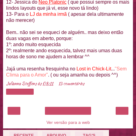
12-
Jessica
do
Neo
Platonic
( que possui sempre os mais
lindos
layouts
que já vi, esse novo tá lindo)
13- Para o
LJ
da minha irmã
( apesar dela ultimamente
não merecer)
Bem.. não sei se esqueci de
alguém
.. mas deixo então
duas vagas em aberto, porque:
1º: ando muito esquecida
2º: realmente ando esquecida, talvez mais umas duas
horas de sono me ajudem a lembrar ^^
Jajá
uma resenha
fresquinha
no
Lost
in
Chick
-
Lit
...
"Sem
Clima para o Amor"
. ( ou seja amanha ou depois ^^)
Julianna Steffens
às
08:11
13 comentários
Compartilhar
‹
›
Página inicial
Ver versão para a web
RECENTE
ARQUIVO
TAG'S