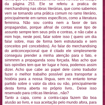
da página 253. Ele se referiu a pratica de
merchandising nas obras literárias, que como sabemos
vem se tornando uma prática comum no ramo literário,
principalmente em ramos específicos, como a literatura
feminina. Não sou contra nem a favor de tais
propagandas, porque afinal de contas esse tipo de
assunto sempre tem seus prós e contras, e não cabe a
mim hoje, neste post, falar sobre isso ( quero um dia
falar sobre, mas de forma bem estruturada e sem
conceitos pré concebidos). Ao falar do merchandising
do anticoncepcional que é citado ele simplesmente
conseguiu prender a minha atenção para o fato, e
simmmm a propaganda soou forçada. Mas acho que
tais opiniões tem que ter lugar e hora, podemos assim
dizer. Acho que cabe ao papel dele como tradudor
fazer o melhor trabalho possível para transportar a
história para a nossa língua, sem no entanto tomar
partido sobre o valor da obra ou não, principalmente
desta forma aberta no próprio livro.. Deixe isso
reservado para criticas literárias , não?
Tanto a capa, como a contra-capa fazem tão boa
alusão ao livro, e sua aceitação pelo mundo afora, para