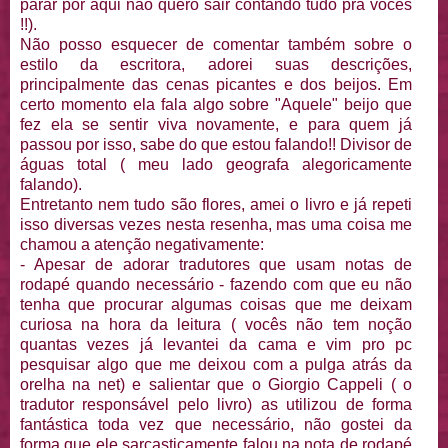
parar por aqui não quero sair contando tudo pra vocês
!!).
Não posso esquecer de comentar também sobre o
estilo da escritora, adorei suas descrições,
principalmente das cenas picantes e dos beijos. Em
certo momento ela fala algo sobre "Aquele" beijo que
fez ela se sentir viva novamente, e para quem já
passou por isso, sabe do que estou falando!! Divisor de
águas total ( meu lado geografa alegoricamente
falando).
Entretanto nem tudo são flores, amei o livro e já repeti
isso diversas vezes nesta resenha, mas uma coisa me
chamou a atenção negativamente:
- Apesar de adorar tradutores que usam notas de
rodapé quando necessário - fazendo com que eu não
tenha que procurar algumas coisas que me deixam
curiosa na hora da leitura ( vocês não tem noção
quantas vezes já levantei da cama e vim pro pc
pesquisar algo que me deixou com a pulga atrás da
orelha na net) e salientar que o Giorgio Cappeli ( o
tradutor responsável pelo livro) as utilizou de forma
fantástica toda vez que necessário, não gostei da
forma que ele sarcasticamente falou na nota de rodapé