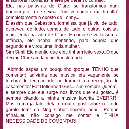
ferias foram cortadas, e eles perderam o contato.
Ele, nas palavras de Clare, se transformou num
homem pra lá de sexual. "um verdadeiro macho-alfa"
completamente o oposto de Lonny...
É assim que Sebastian, jornalista que já viu de tudo,
escreveu de tudo, comeu de tudo e outras coisitas
mais, entra na vida de Clare. E como se voltassem a
infância, ele acaba mentindo, para aquela que
segundo ele virou uma linda mulher.
Sim Sim!! Ele mentiu que eles tinham feito sexo..O que
deixou Clare ainda mais transtornada...
"Abrindo aspas um pouquinho (porque TENHO que
comentar) adivinha que musica ela vagamente se
lembra de ter cantado no karaokê na recepção do
casamento? Fat Bottonned Girls... sim sempre Queem..
e sempre que ele surge nos livros que eu gosto.. é
sempre citando a minha musica favorita EVERRR..
Mas como já falei dela no outro post sobre o "Todo
garoto tem" da Meg Cabot encerro aqui... Porque
afinal...eu não consigo me conter e TINHA
NECESSIDADE DE COMENTAR!!!"