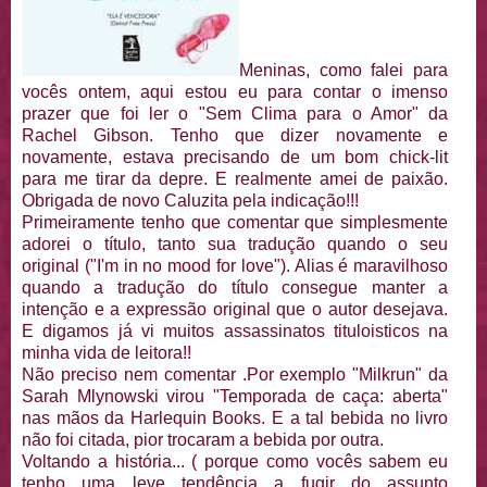
Meninas, como falei para
vocês ontem, aqui estou eu para contar o imenso
prazer que foi ler o "Sem Clima para o Amor" da
Rachel Gibson. Tenho que dizer novamente e
novamente, estava precisando de um bom chick-lit
para me tirar da depre. E realmente amei de paixão.
Obrigada de novo Caluzita pela indicação!!!
Primeiramente tenho que comentar que simplesmente
adorei o título, tanto sua tradução quando o seu
original ("I'm in no mood for love"). Alias é maravilhoso
quando a tradução do título consegue manter a
intenção e a expressão original que o autor desejava.
E digamos já vi muitos assassinatos tituloisticos na
minha vida de leitora!!
Não preciso nem comentar .Por exemplo "Milkrun" da
Sarah Mlynowski virou "Temporada de caça: aberta"
nas mãos da Harlequin Books. E a tal bebida no livro
não foi citada, pior trocaram a bebida por outra.
Voltando a história... ( porque como vocês sabem eu
tenho uma leve tendência a fugir do assunto