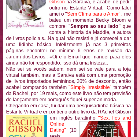
Gibson
na Saraiva, e acabei de pedir
outro no Estante Virtual.. Como falei
amei o "
Sem Clima para o Amor",
me
bateu um momento Becky Bloom e
comprei "
Sempre ao seu lado"
que
conta a história da Maddie, a autora
de livros policiais...Na qual não resisti e já comecei a dar
uma lidinha básica. Infelizmente já nas 3 primeiras
páginas encontrei no mínimo 6 erros de revisão da
Jardim dos Livros.. =O( e o Email que mandei para eles
ainda não foi respondido. Isso dá uma tristeza..
Não sei se vocês sabem, nem sei se vale para a loja
virtual também, mas a Saraiva está com uma promoção
de livros importados femininos, 20% de desconto, então
acabei comprando também
"Simply Irresistible"
também
da Rachel, por 19 reais, como este livro não tem previsão
de lançamento em português fiquei super animada.
Chegando em casa, fui dar uma pesquisadinha básica na
Estante Virtual e encontrei o outro livro
da RAchel Gibson
em inglês baratinho
"Sex, lies and
Online
Dating"
(10
reais,