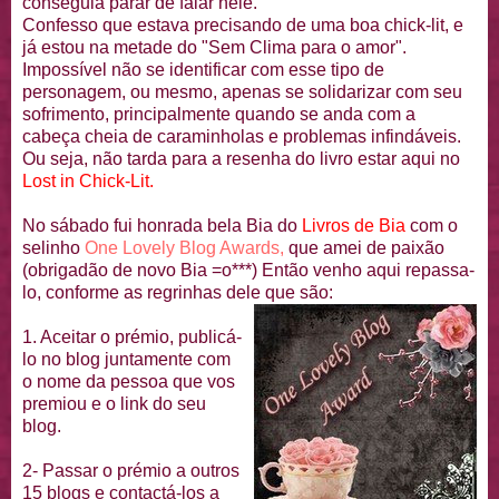
conseguia parar de falar nele.
Confesso que estava precisando de uma boa
chick
-
lit
, e
já estou na metade do "Sem Clima para o amor".
Impossível não se identificar com esse tipo de
personagem, ou mesmo, apenas se
solidarizar
com seu
sofrimento, principalmente quando se anda com a
cabeça cheia de
caraminholas
e problemas infindáveis.
Ou seja, não tarda para a resenha do livro estar aqui no
Lost
in
Chick
-
Lit
.
No sábado fui honrada bela
Bia
do
Livros de
Bia
com o
selinho
One
Lovely
Blog
Awards
,
que amei de paixão
(
obrigadão
de novo
Bia
=o***) Então venho aqui repassa-
lo, conforme as
regrinhas
dele que são:
1. Aceitar o prémio, publicá-
lo no blog juntamente com
o nome da pessoa que vos
premiou e o link do seu
blog.
2- Passar o prémio a outros
15 blogs e contactá-los a