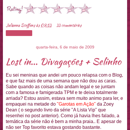
Julianna Steffens
às
09:53
33 comentários
Compartilhar
quarta-feira, 6 de maio de 2009
Lost in... Divagações + Selinho
Eu sei meninas que andei um pouco
relapsa
com o Blog,
e que faz mais de uma semana que não dou as caras.
Sabe quando as coisas não andam legal e se juntam
com a famosa e famigerada
TPM
e te deixa totalmente
arriada? Estou assim, estava sem muito animo para ler, e
empaquei
na metade do
"Garotas em
Ação
"
da
Zoey
Dean
( o segundo livro da série "A Lista
Vip
" que
resenhei
no
post
anterior). Como já havia lhes falado, a
temática da série não é bem a minha praia.. E apesar de
não ser
Top
favorito estava gostando bastante.