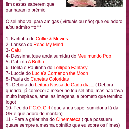
fim destes saberem que
ganharam o prémio.
O
selinho
vai para amigas ( virtuais ou não) que eu adoro
e/ou admiro =o***
1-
Karlinha
do
Coffie
&
Movies
2-
Larissa
do
Read
My
Mind
3-
Calu
4-
Dessinha
(que anda sumida) do
Meu mundo
Pop
5-
Gabi
da
A Bolha
6-
Belita
e Paulinha do
Lollipop
Fantasy
7-
Luccie
do
Lucie
's
Corner
on
the
Moon
8- Paula do
Canetas Coloridas
9 -
Debora
do
Leitura Nossa de Cada dia....
(
Debora
querida, já comecei a mexer no teu
selinho
, mas não
tava
muito inspirada, amei as imagens, e prometo que termino
logo)
10-
Feu
do
F.C.O.
Girl
( que anda super
sumidona
lá da
GR
e que adoro de montão)
11 - Para a
galerinha
do
Cinemateca
( que possuem
quase sempre a
mesma
opinião que eu sobre os filmes)