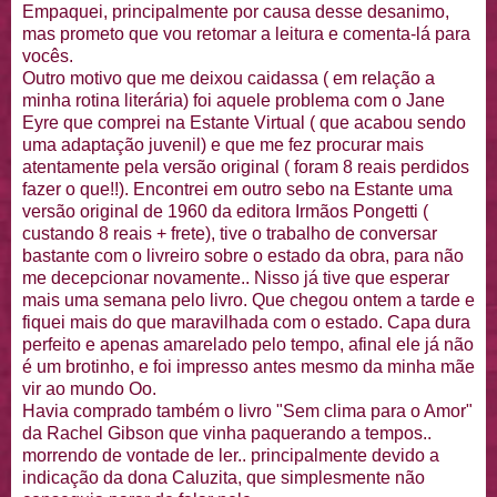
Empaquei
, principalmente por causa desse desanimo,
mas prometo que vou retomar a leitura e comenta-lá para
vocês.
Outro motivo que me deixou
caidassa
( em relação a
minha rotina literária) foi aquele
problema
com o Jane
Eyre
que comprei na Estante Virtual ( que acabou sendo
uma adaptação juvenil) e que me fez procurar mais
atentamente pela versão original ( foram 8 reais perdidos
fazer o que!!). Encontrei em outro sebo na Estante uma
versão original de 1960 da editora Irmãos
Pongetti
(
custando 8 reais + frete), tive o trabalho de conversar
bastante com o livreiro sobre o estado da obra, para não
me decepcionar novamente.. Nisso já tive que esperar
mais uma semana pelo livro. Que chegou ontem a tarde e
fiquei mais do que maravilhada com o estado. Capa dura
perfeito e apenas amarelado pelo tempo, afinal ele já não
é um
brotinho
, e foi impresso antes mesmo da minha mãe
vir ao mundo
Oo
.
Havia comprado também o livro "Sem clima para o Amor"
da Rachel
Gibson
que vinha
paquerando
a tempos..
morrendo de vontade de ler.. principalmente devido a
indicação da dona
Caluzita
, que simplesmente não