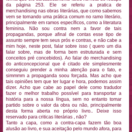
da página 253. Ele se referiu a pratica de
merchandising nas obras literárias, que como sabemos
vem se tornando uma prática comum no ramo literário,
principalmente em ramos específicos, como a literatura
feminina. Não sou contra nem a favor de tais
propagandas, porque afinal de contas esse tipo de
assunto sempre tem seus prós e contras, e não cabe a
mim hoje, neste post, falar sobre isso ( quero um dia
falar sobre, mas de forma bem estruturada e sem
conceitos pré concebidos). Ao falar do merchandising
do anticoncepcional que é citado ele simplesmente
conseguiu prender a minha atenção para o fato, e
simmmm a propaganda soou forçada. Mas acho que
tais opiniões tem que ter lugar e hora, podemos assim
dizer. Acho que cabe ao papel dele como tradudor
fazer o melhor trabalho possível para transportar a
história para a nossa língua, sem no entanto tomar
partido sobre o valor da obra ou não, principalmente
desta forma aberta no próprio livro.. Deixe isso
reservado para criticas literárias , não?
Tanto a capa, como a contra-capa fazem tão boa
alusão ao livro, e sua aceitação pelo mundo afora, para