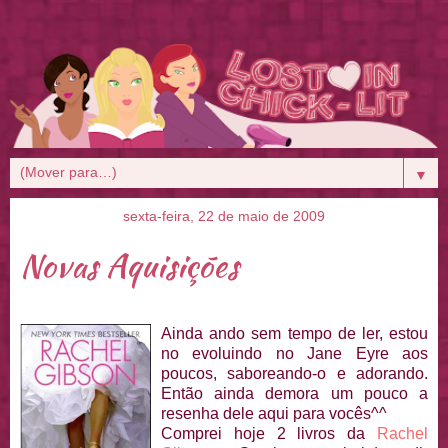
▼
sexta-feira, 22 de maio de 2009
Novas Aquisições
Ainda a
ndo sem tempo de ler, estou
no evoluindo no Jane Eyre aos
poucos, saboreando-o e adorando.
Então ainda demora um pouco a
resenha dele aqui para vocês^^
Comprei hoje 2 livros da
Rachel