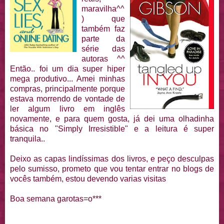
maravilha^^
) que
também faz
parte da
série das
autoras ^^
Então.. foi um dia super hiper
mega produtivo... Amei minhas
compras, principalmente porque
estava morrendo de vontade de
ler algum livro em inglês
novamente, e para quem gosta, já dei uma olhadinha
básica no "Simply Irresistible" e a leitura é super
tranquila..
Deixo as capas lindíssimas dos livros, e peço desculpas
pelo sumisso, prometo que vou tentar entrar no blogs de
vocês também, estou devendo varias visitas
Boa semana garotas=o***