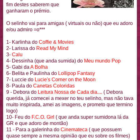
fim destes saberem que
ganharam o prémio.
O
selinho
vai para amigas ( virtuais ou não) que eu adoro
e/ou admiro =o***
1-
Karlinha
do
Coffie
&
Movies
2-
Larissa
do
Read
My
Mind
3-
Calu
4-
Dessinha
(que anda sumida) do
Meu mundo
Pop
5-
Gabi
da
A Bolha
6-
Belita
e Paulinha do
Lollipop
Fantasy
7-
Luccie
do
Lucie
's
Corner
on
the
Moon
8- Paula do
Canetas Coloridas
9 -
Debora
do
Leitura Nossa de Cada dia....
(
Debora
querida, já comecei a mexer no teu
selinho
, mas não
tava
muito inspirada, amei as imagens, e prometo que termino
logo)
10-
Feu
do
F.C.O.
Girl
( que anda super
sumidona
lá da
GR
e que adoro de montão)
11 - Para a
galerinha
do
Cinemateca
( que possuem
quase sempre a
mesma
opinião que eu sobre os filmes)