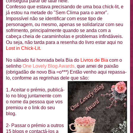
conseguia parar de falar nele.
Confesso que estava precisando de uma boa
chick
-
lit
, e
já estou na metade do "Sem Clima para o amor".
Impossível não se identificar com esse tipo de
personagem, ou mesmo, apenas se
solidarizar
com seu
sofrimento, principalmente quando se anda com a
cabeça cheia de
caraminholas
e problemas infindáveis.
Ou seja, não tarda para a resenha do livro estar aqui no
Lost
in
Chick
-
Lit
.
No sábado fui honrada bela
Bia
do
Livros de
Bia
com o
selinho
One
Lovely
Blog
Awards
,
que amei de paixão
(
obrigadão
de novo
Bia
=o***) Então venho aqui repassa-
lo, conforme as
regrinhas
dele que são:
1. Aceitar o prémio, publicá-
lo no blog juntamente com
o nome da pessoa que vos
premiou e o link do seu
blog.
2- Passar o prémio a outros
15 blogs e contactá-los a