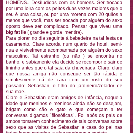
HOMENS.. Desiludidas com os homens. Ser trocada
por uma loira com os peitos duas vezes maiores que o
seu é uma coisa, ou por uma morena com 20 quilos a
menos que você, mas ser trocada por alguém do sexo
oposto deve ser complicado. Pensar que viveu uma
big fat lie
( grande e gorda mentira).
Para piorar, no dia seguinte à bebedeira na tal festa de
casamento, Clare acorda num quarto de hotel, semi-
nua e visivelmente acompanhada por alguém do sexo
masculino. Tal estranho (ou não ) se encontra no
banho, e sabiamente ela decide se recompor e sair de
fininho antes que o tal saia da chuveirada. Claro, claro
que nossa amiga não consegue ser tão rápida e
simplesmente dá de cara com um rosto do seu
passado: Sebastian, o filho do jardineiro/zelador de
sua mãe..
Clare e Sebastian eram amigos de infância, naquela
idade que meninos e meninos ainda não se desejam,
brigam como cão e gato e que começam a ter
conversas digamos "filosóficas". Foi após os pais de
ambos tomarem conhecimento de tais conversas sobre
sexo que as visitas de Sebastian a casa do pai nas