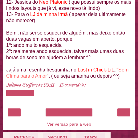
12-
Jessica
do
Neo
Platonic
( que possui sempre os mais
lindos
layouts
que já vi, esse novo tá lindo)
13- Para o
LJ
da minha irmã
( apesar dela ultimamente
não merecer)
Bem.. não sei se esqueci de
alguém
.. mas deixo então
duas vagas em aberto, porque:
1º: ando muito esquecida
2º: realmente ando esquecida, talvez mais umas duas
horas de sono me ajudem a lembrar ^^
Jajá
uma resenha
fresquinha
no
Lost
in
Chick
-
Lit
...
"Sem
Clima para o Amor"
. ( ou seja amanha ou depois ^^)
Julianna Steffens
às
08:11
13 comentários
Compartilhar
‹
›
Página inicial
Ver versão para a web
RECENTE
ARQUIVO
TAG'S