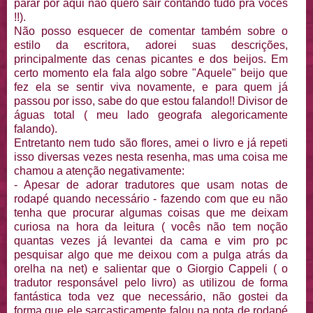
parar por aqui não quero sair contando tudo pra vocês
!!).
Não posso esquecer de comentar também sobre o
estilo da escritora, adorei suas descrições,
principalmente das cenas picantes e dos beijos. Em
certo momento ela fala algo sobre "Aquele" beijo que
fez ela se sentir viva novamente, e para quem já
passou por isso, sabe do que estou falando!! Divisor de
águas total ( meu lado geografa alegoricamente
falando).
Entretanto nem tudo são flores, amei o livro e já repeti
isso diversas vezes nesta resenha, mas uma coisa me
chamou a atenção negativamente:
- Apesar de adorar tradutores que usam notas de
rodapé quando necessário - fazendo com que eu não
tenha que procurar algumas coisas que me deixam
curiosa na hora da leitura ( vocês não tem noção
quantas vezes já levantei da cama e vim pro pc
pesquisar algo que me deixou com a pulga atrás da
orelha na net) e salientar que o Giorgio Cappeli ( o
tradutor responsável pelo livro) as utilizou de forma
fantástica toda vez que necessário, não gostei da
forma que ele sarcasticamente falou na nota de rodapé