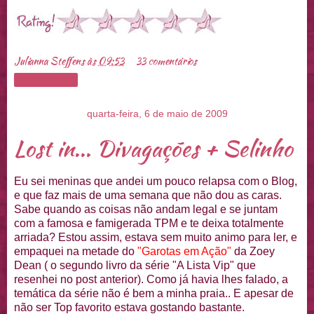
Julianna Steffens
às
09:53
33 comentários
Compartilhar
quarta-feira, 6 de maio de 2009
Lost in... Divagações + Selinho
Eu sei meninas que andei um pouco
relapsa
com o Blog,
e que faz mais de uma semana que não dou as caras.
Sabe quando as coisas não andam legal e se juntam
com a famosa e famigerada
TPM
e te deixa totalmente
arriada? Estou assim, estava sem muito animo para ler, e
empaquei
na metade do
"Garotas em
Ação
"
da
Zoey
Dean
( o segundo livro da série "A Lista
Vip
" que
resenhei
no
post
anterior). Como já havia lhes falado, a
temática da série não é bem a minha praia.. E apesar de
não ser
Top
favorito estava gostando bastante.