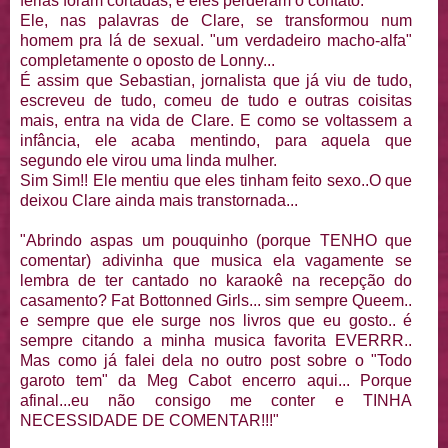
ferias foram cortadas, e eles perderam o contato.
Ele, nas palavras de Clare, se transformou num
homem pra lá de sexual. "um verdadeiro macho-alfa"
completamente o oposto de Lonny...
É assim que Sebastian, jornalista que já viu de tudo,
escreveu de tudo, comeu de tudo e outras coisitas
mais, entra na vida de Clare. E como se voltassem a
infância, ele acaba mentindo, para aquela que
segundo ele virou uma linda mulher.
Sim Sim!! Ele mentiu que eles tinham feito sexo..O que
deixou Clare ainda mais transtornada...
"Abrindo aspas um pouquinho (porque TENHO que
comentar) adivinha que musica ela vagamente se
lembra de ter cantado no karaokê na recepção do
casamento? Fat Bottonned Girls... sim sempre Queem..
e sempre que ele surge nos livros que eu gosto.. é
sempre citando a minha musica favorita EVERRR..
Mas como já falei dela no outro post sobre o "Todo
garoto tem" da Meg Cabot encerro aqui... Porque
afinal...eu não consigo me conter e TINHA
NECESSIDADE DE COMENTAR!!!"