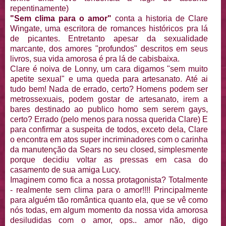
repentinamente)
"Sem clima para o amor"
conta a historia de Clare
Wingate, uma escritora de romances históricos pra lá
de picantes. Entretanto apesar da sexualidade
marcante, dos amores "profundos" descritos em seus
livros, sua vida amorosa é pra lá de cabisbaixa.
Clare é noiva de Lonny, um cara digamos "sem muito
apetite sexual" e uma queda para artesanato. Até ai
tudo bem! Nada de errado, certo? Homens podem ser
metrossexuais, podem gostar de artesanato, irem a
bares destinado ao publico homo sem serem gays,
certo? Errado (pelo menos para nossa querida Clare) E
para confirmar a suspeita de todos, exceto dela, Clare
o encontra em atos super incriminadores com o carinha
da manutenção da Sears no seu closed, simplesmente
porque decidiu voltar as pressas em casa do
casamento de sua amiga Lucy.
Imaginem como fica a nossa protagonista? Totalmente
- realmente sem clima para o amor!!!! Principalmente
para alguém tão romântica quanto ela, que se vê como
nós todas, em algum momento da nossa vida amorosa
desiludidas com o amor, ops.. amor não, digo