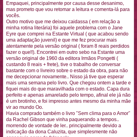
Empaquei
, principalmente por causa desse desanimo,
mas prometo que vou retomar a leitura e comenta-lá para
vocês.
Outro motivo que me deixou
caidassa
( em relação a
minha rotina literária) foi aquele
problema
com o Jane
Eyre
que comprei na Estante Virtual ( que acabou sendo
uma adaptação juvenil) e que me fez procurar mais
atentamente pela versão original ( foram 8 reais perdidos
fazer o que!!). Encontrei em outro sebo na Estante uma
versão original de 1960 da editora Irmãos
Pongetti
(
custando 8 reais + frete), tive o trabalho de conversar
bastante com o livreiro sobre o estado da obra, para não
me decepcionar novamente.. Nisso já tive que esperar
mais uma semana pelo livro. Que chegou ontem a tarde e
fiquei mais do que maravilhada com o estado. Capa dura
perfeito e apenas amarelado pelo tempo, afinal ele já não
é um
brotinho
, e foi impresso antes mesmo da minha mãe
vir ao mundo
Oo
.
Havia comprado também o livro "Sem clima para o Amor"
da Rachel
Gibson
que vinha
paquerando
a tempos..
morrendo de vontade de ler.. principalmente devido a
indicação da dona
Caluzita
, que simplesmente não