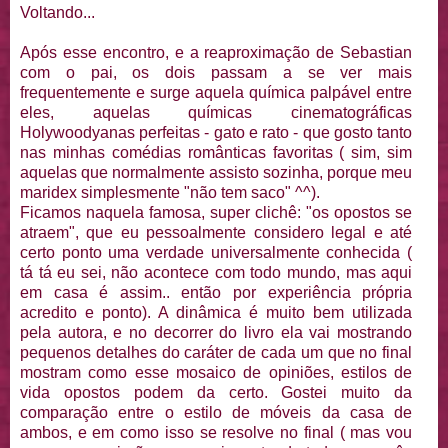
Voltando...
Após esse encontro, e a reaproximação de Sebastian
com o pai, os dois passam a se ver mais
frequentemente e surge aquela química palpável entre
eles, aquelas químicas cinematográficas
Holywoodyanas perfeitas - gato e rato - que gosto tanto
nas minhas comédias românticas favoritas ( sim, sim
aquelas que normalmente assisto sozinha, porque meu
maridex simplesmente "não tem saco" ^^).
Ficamos naquela famosa, super clichê: "os opostos se
atraem", que eu pessoalmente considero legal e até
certo ponto uma verdade universalmente conhecida (
tá tá eu sei, não acontece com todo mundo, mas aqui
em casa é assim.. então por experiência própria
acredito e ponto). A dinâmica é muito bem utilizada
pela autora, e no decorrer do livro ela vai mostrando
pequenos detalhes do caráter de cada um que no final
mostram como esse mosaico de opiniões, estilos de
vida opostos podem da certo. Gostei muito da
comparação entre o estilo de móveis da casa de
ambos, e em como isso se resolve no final ( mas vou