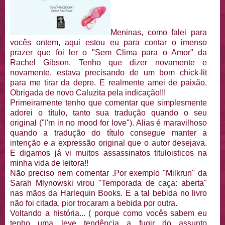
Meninas, como falei para
vocês ontem, aqui estou eu para contar o imenso
prazer que foi ler o "Sem Clima para o Amor" da
Rachel Gibson. Tenho que dizer novamente e
novamente, estava precisando de um bom chick-lit
para me tirar da depre. E realmente amei de paixão.
Obrigada de novo Caluzita pela indicação!!!
Primeiramente tenho que comentar que simplesmente
adorei o título, tanto sua tradução quando o seu
original ("I'm in no mood for love"). Alias é maravilhoso
quando a tradução do título consegue manter a
intenção e a expressão original que o autor desejava.
E digamos já vi muitos assassinatos tituloisticos na
minha vida de leitora!!
Não preciso nem comentar .Por exemplo "Milkrun" da
Sarah Mlynowski virou "Temporada de caça: aberta"
nas mãos da Harlequin Books. E a tal bebida no livro
não foi citada, pior trocaram a bebida por outra.
Voltando a história... ( porque como vocês sabem eu
tenho uma leve tendência a fugir do assunto