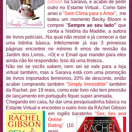
Gibson
na Saraiva, e acabei de pedir
outro no Estante Virtual.. Como falei
amei o "
Sem Clima para o Amor",
me
bateu um momento Becky Bloom e
comprei "
Sempre ao seu lado"
que
conta a história da Maddie, a autora
de livros policiais...Na qual não resisti e já comecei a dar
uma lidinha básica. Infelizmente já nas 3 primeiras
páginas encontrei no mínimo 6 erros de revisão da
Jardim dos Livros.. =O( e o Email que mandei para eles
ainda não foi respondido. Isso dá uma tristeza..
Não sei se vocês sabem, nem sei se vale para a loja
virtual também, mas a Saraiva está com uma promoção
de livros importados femininos, 20% de desconto, então
acabei comprando também
"Simply Irresistible"
também
da Rachel, por 19 reais, como este livro não tem previsão
de lançamento em português fiquei super animada.
Chegando em casa, fui dar uma pesquisadinha básica na
Estante Virtual e encontrei o outro livro
da RAchel Gibson
em inglês baratinho
"Sex, lies and
Online
Dating"
(10
reais,