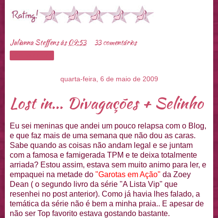
Julianna Steffens
às
09:53
33 comentários
Compartilhar
quarta-feira, 6 de maio de 2009
Lost in... Divagações + Selinho
Eu sei meninas que andei um pouco
relapsa
com o Blog,
e que faz mais de uma semana que não dou as caras.
Sabe quando as coisas não andam legal e se juntam
com a famosa e famigerada
TPM
e te deixa totalmente
arriada? Estou assim, estava sem muito animo para ler, e
empaquei
na metade do
"Garotas em
Ação
"
da
Zoey
Dean
( o segundo livro da série "A Lista
Vip
" que
resenhei
no
post
anterior). Como já havia lhes falado, a
temática da série não é bem a minha praia.. E apesar de
não ser
Top
favorito estava gostando bastante.