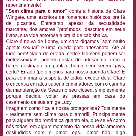
repentinamente)
"Sem clima para o amor"
conta a historia de Clare
Wingate, uma escritora de romances históricos pra lá
de picantes. Entretanto apesar da sexualidade
marcante, dos amores "profundos" descritos em seus
livros, sua vida amorosa é pra lá de cabisbaixa.
Clare é noiva de Lonny, um cara digamos "sem muito
apetite sexual" e uma queda para artesanato. Até ai
tudo bem! Nada de errado, certo? Homens podem ser
metrossexuais, podem gostar de artesanato, irem a
bares destinado ao publico homo sem serem gays,
certo? Errado (pelo menos para nossa querida Clare) E
para confirmar a suspeita de todos, exceto dela, Clare
o encontra em atos super incriminadores com o carinha
da manutenção da Sears no seu closed, simplesmente
porque decidiu voltar as pressas em casa do
casamento de sua amiga Lucy.
Imaginem como fica a nossa protagonista? Totalmente
- realmente sem clima para o amor!!!! Principalmente
para alguém tão romântica quanto ela, que se vê como
nós todas, em algum momento da nossa vida amorosa
desiludidas com o amor, ops.. amor não, digo