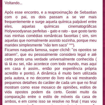
Voltando...
Após esse encontro, e a reaproximação de Sebastian
com o pai, os dois passam a se ver mais
frequentemente e surge aquela química palpável entre
eles, aquelas químicas cinematográficas
Holywoodyanas perfeitas - gato e rato - que gosto tanto
nas minhas comédias românticas favoritas ( sim, sim
aquelas que normalmente assisto sozinha, porque meu
maridex simplesmente "não tem saco" ^^).
Ficamos naquela famosa, super clichê: "os opostos se
atraem", que eu pessoalmente considero legal e até
certo ponto uma verdade universalmente conhecida (
tá tá eu sei, não acontece com todo mundo, mas aqui
em casa é assim.. então por experiência própria
acredito e ponto). A dinâmica é muito bem utilizada
pela autora, e no decorrer do livro ela vai mostrando
pequenos detalhes do caráter de cada um que no final
mostram como esse mosaico de opiniões, estilos de
vida opostos podem da certo. Gostei muito da
comparação entre o estilo de móveis da casa de
ambos, e em como isso se resolve no final ( mas vou