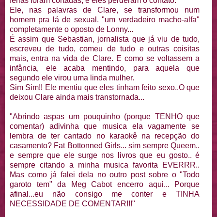
ferias foram cortadas, e eles perderam o contato.
Ele, nas palavras de Clare, se transformou num
homem pra lá de sexual. "um verdadeiro macho-alfa"
completamente o oposto de Lonny...
É assim que Sebastian, jornalista que já viu de tudo,
escreveu de tudo, comeu de tudo e outras coisitas
mais, entra na vida de Clare. E como se voltassem a
infância, ele acaba mentindo, para aquela que
segundo ele virou uma linda mulher.
Sim Sim!! Ele mentiu que eles tinham feito sexo..O que
deixou Clare ainda mais transtornada...
"Abrindo aspas um pouquinho (porque TENHO que
comentar) adivinha que musica ela vagamente se
lembra de ter cantado no karaokê na recepção do
casamento? Fat Bottonned Girls... sim sempre Queem..
e sempre que ele surge nos livros que eu gosto.. é
sempre citando a minha musica favorita EVERRR..
Mas como já falei dela no outro post sobre o "Todo
garoto tem" da Meg Cabot encerro aqui... Porque
afinal...eu não consigo me conter e TINHA
NECESSIDADE DE COMENTAR!!!"