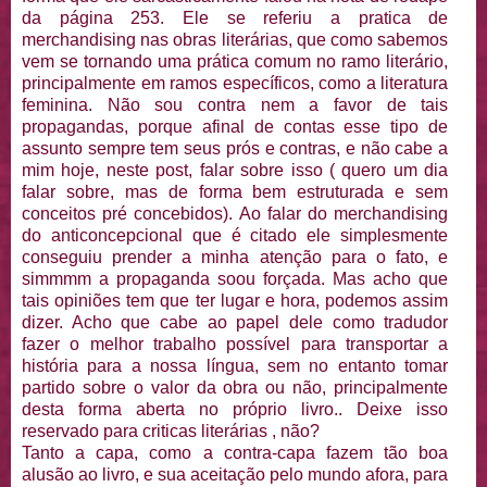
da página 253. Ele se referiu a pratica de
merchandising nas obras literárias, que como sabemos
vem se tornando uma prática comum no ramo literário,
principalmente em ramos específicos, como a literatura
feminina. Não sou contra nem a favor de tais
propagandas, porque afinal de contas esse tipo de
assunto sempre tem seus prós e contras, e não cabe a
mim hoje, neste post, falar sobre isso ( quero um dia
falar sobre, mas de forma bem estruturada e sem
conceitos pré concebidos). Ao falar do merchandising
do anticoncepcional que é citado ele simplesmente
conseguiu prender a minha atenção para o fato, e
simmmm a propaganda soou forçada. Mas acho que
tais opiniões tem que ter lugar e hora, podemos assim
dizer. Acho que cabe ao papel dele como tradudor
fazer o melhor trabalho possível para transportar a
história para a nossa língua, sem no entanto tomar
partido sobre o valor da obra ou não, principalmente
desta forma aberta no próprio livro.. Deixe isso
reservado para criticas literárias , não?
Tanto a capa, como a contra-capa fazem tão boa
alusão ao livro, e sua aceitação pelo mundo afora, para