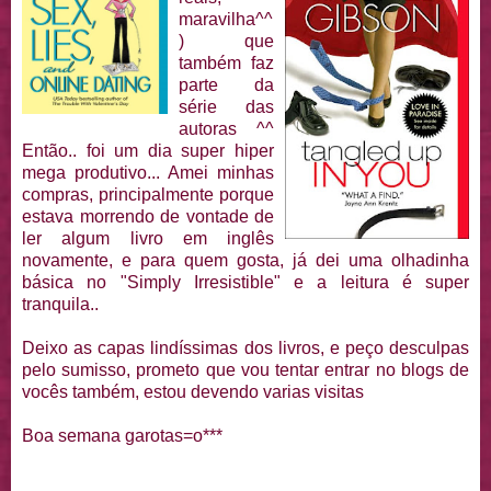
maravilha^^
) que
também faz
parte da
série das
autoras ^^
Então.. foi um dia super hiper
mega produtivo... Amei minhas
compras, principalmente porque
estava morrendo de vontade de
ler algum livro em inglês
novamente, e para quem gosta, já dei uma olhadinha
básica no "Simply Irresistible" e a leitura é super
tranquila..
Deixo as capas lindíssimas dos livros, e peço desculpas
pelo sumisso, prometo que vou tentar entrar no blogs de
vocês também, estou devendo varias visitas
Boa semana garotas=o***