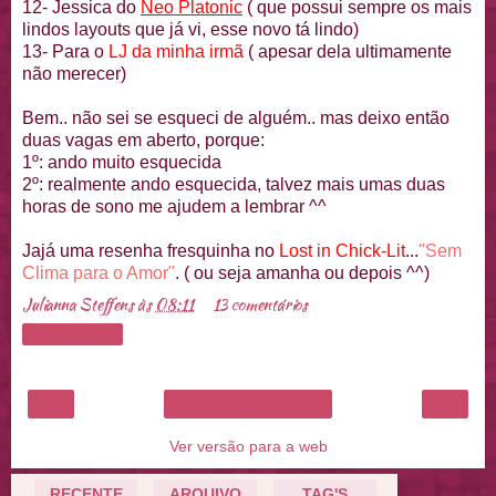
12-
Jessica
do
Neo
Platonic
( que possui sempre os mais
lindos
layouts
que já vi, esse novo tá lindo)
13- Para o
LJ
da minha irmã
( apesar dela ultimamente
não merecer)
Bem.. não sei se esqueci de
alguém
.. mas deixo então
duas vagas em aberto, porque:
1º: ando muito esquecida
2º: realmente ando esquecida, talvez mais umas duas
horas de sono me ajudem a lembrar ^^
Jajá
uma resenha
fresquinha
no
Lost
in
Chick
-
Lit
...
"Sem
Clima para o Amor"
. ( ou seja amanha ou depois ^^)
Julianna Steffens
às
08:11
13 comentários
Compartilhar
‹
›
Página inicial
Ver versão para a web
RECENTE
ARQUIVO
TAG'S