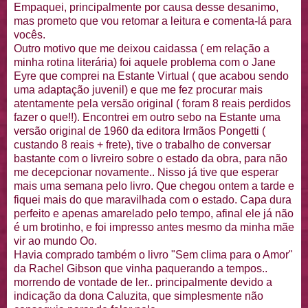
Empaquei
, principalmente por causa desse desanimo,
mas prometo que vou retomar a leitura e comenta-lá para
vocês.
Outro motivo que me deixou
caidassa
( em relação a
minha rotina literária) foi aquele
problema
com o Jane
Eyre
que comprei na Estante Virtual ( que acabou sendo
uma adaptação juvenil) e que me fez procurar mais
atentamente pela versão original ( foram 8 reais perdidos
fazer o que!!). Encontrei em outro sebo na Estante uma
versão original de 1960 da editora Irmãos
Pongetti
(
custando 8 reais + frete), tive o trabalho de conversar
bastante com o livreiro sobre o estado da obra, para não
me decepcionar novamente.. Nisso já tive que esperar
mais uma semana pelo livro. Que chegou ontem a tarde e
fiquei mais do que maravilhada com o estado. Capa dura
perfeito e apenas amarelado pelo tempo, afinal ele já não
é um
brotinho
, e foi impresso antes mesmo da minha mãe
vir ao mundo
Oo
.
Havia comprado também o livro "Sem clima para o Amor"
da Rachel
Gibson
que vinha
paquerando
a tempos..
morrendo de vontade de ler.. principalmente devido a
indicação da dona
Caluzita
, que simplesmente não