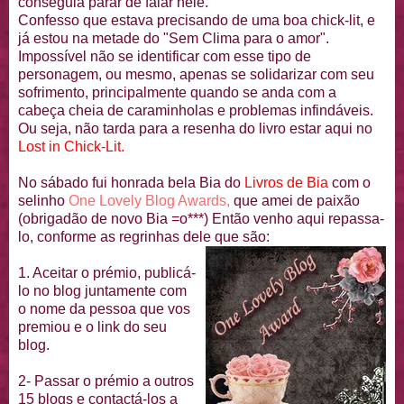
conseguia parar de falar nele.
Confesso que estava precisando de uma boa
chick
-
lit
, e
já estou na metade do "Sem Clima para o amor".
Impossível não se identificar com esse tipo de
personagem, ou mesmo, apenas se
solidarizar
com seu
sofrimento, principalmente quando se anda com a
cabeça cheia de
caraminholas
e problemas infindáveis.
Ou seja, não tarda para a resenha do livro estar aqui no
Lost
in
Chick
-
Lit
.
No sábado fui honrada bela
Bia
do
Livros de
Bia
com o
selinho
One
Lovely
Blog
Awards
,
que amei de paixão
(
obrigadão
de novo
Bia
=o***) Então venho aqui repassa-
lo, conforme as
regrinhas
dele que são:
1. Aceitar o prémio, publicá-
lo no blog juntamente com
o nome da pessoa que vos
premiou e o link do seu
blog.
2- Passar o prémio a outros
15 blogs e contactá-los a