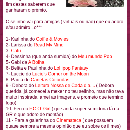
fim destes saberem que
ganharam o prémio.
O
selinho
vai para amigas ( virtuais ou não) que eu adoro
e/ou admiro =o***
1-
Karlinha
do
Coffie
&
Movies
2-
Larissa
do
Read
My
Mind
3-
Calu
4-
Dessinha
(que anda sumida) do
Meu mundo
Pop
5-
Gabi
da
A Bolha
6-
Belita
e Paulinha do
Lollipop
Fantasy
7-
Luccie
do
Lucie
's
Corner
on
the
Moon
8- Paula do
Canetas Coloridas
9 -
Debora
do
Leitura Nossa de Cada dia....
(
Debora
querida, já comecei a mexer no teu
selinho
, mas não
tava
muito inspirada, amei as imagens, e prometo que termino
logo)
10-
Feu
do
F.C.O.
Girl
( que anda super
sumidona
lá da
GR
e que adoro de montão)
11 - Para a
galerinha
do
Cinemateca
( que possuem
quase sempre a
mesma
opinião que eu sobre os filmes)