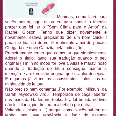
Meninas, como falei para
vocês ontem, aqui estou eu para contar o imenso
prazer que foi ler o "Sem Clima para o Amor" da
Rachel Gibson. Tenho que dizer novamente e
novamente, estava precisando de um bom chick-lit
para me tirar da depre. E realmente amei de paixão.
Obrigada de novo Caluzita pela indicação!!!
Primeiramente tenho que comentar que simplesmente
adorei o título, tanto sua tradução quando o seu
original ("I'm in no mood for love"). Alias é maravilhoso
quando a tradução do título consegue manter a
intenção e a expressão original que o autor desejava.
E digamos já vi muitos assassinatos tituloisticos na
minha vida de leitora!!
Não preciso nem comentar .Por exemplo "Milkrun" da
Sarah Mlynowski virou "Temporada de caça: aberta"
nas mãos da Harlequin Books. E a tal bebida no livro
não foi citada, pior trocaram a bebida por outra.
Voltando a história... ( porque como vocês sabem eu
tenho uma leve tendência a fugir do assunto