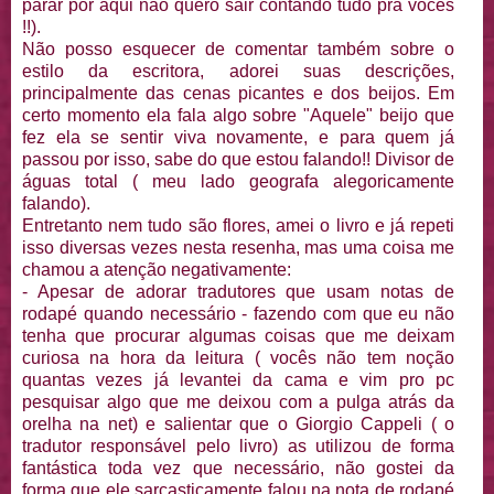
parar por aqui não quero sair contando tudo pra vocês
!!).
Não posso esquecer de comentar também sobre o
estilo da escritora, adorei suas descrições,
principalmente das cenas picantes e dos beijos. Em
certo momento ela fala algo sobre "Aquele" beijo que
fez ela se sentir viva novamente, e para quem já
passou por isso, sabe do que estou falando!! Divisor de
águas total ( meu lado geografa alegoricamente
falando).
Entretanto nem tudo são flores, amei o livro e já repeti
isso diversas vezes nesta resenha, mas uma coisa me
chamou a atenção negativamente:
- Apesar de adorar tradutores que usam notas de
rodapé quando necessário - fazendo com que eu não
tenha que procurar algumas coisas que me deixam
curiosa na hora da leitura ( vocês não tem noção
quantas vezes já levantei da cama e vim pro pc
pesquisar algo que me deixou com a pulga atrás da
orelha na net) e salientar que o Giorgio Cappeli ( o
tradutor responsável pelo livro) as utilizou de forma
fantástica toda vez que necessário, não gostei da
forma que ele sarcasticamente falou na nota de rodapé