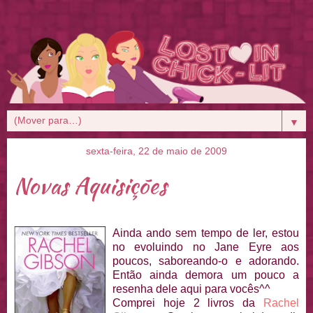
▼
sexta-feira, 22 de maio de 2009
Novas Aquisições
Ainda a
ndo sem tempo de ler, estou
no evoluindo no Jane Eyre aos
poucos, saboreando-o e adorando.
Então ainda demora um pouco a
resenha dele aqui para vocês^^
Comprei hoje 2 livros da
Rachel