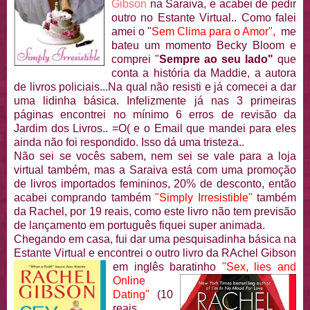
Gibson
na Saraiva, e acabei de pedir
outro no Estante Virtual.. Como falei
amei o "
Sem Clima para o Amor",
me
bateu um momento Becky Bloom e
comprei "
Sempre ao seu lado"
que
conta a história da Maddie, a autora
de livros policiais...Na qual não resisti e já comecei a dar
uma lidinha básica. Infelizmente já nas 3 primeiras
páginas encontrei no mínimo 6 erros de revisão da
Jardim dos Livros.. =O( e o Email que mandei para eles
ainda não foi respondido. Isso dá uma tristeza..
Não sei se vocês sabem, nem sei se vale para a loja
virtual também, mas a Saraiva está com uma promoção
de livros importados femininos, 20% de desconto, então
acabei comprando também
"Simply Irresistible"
também
da Rachel, por 19 reais, como este livro não tem previsão
de lançamento em português fiquei super animada.
Chegando em casa, fui dar uma pesquisadinha básica na
Estante Virtual e encontrei o outro livro
da RAchel Gibson
em inglês baratinho
"Sex, lies and
Online
Dating"
(10
reais,