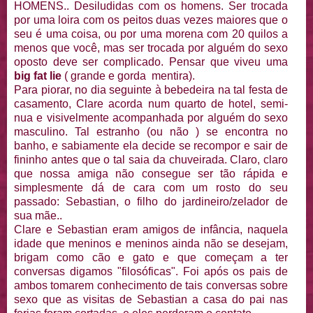
HOMENS.. Desiludidas com os homens. Ser trocada
por uma loira com os peitos duas vezes maiores que o
seu é uma coisa, ou por uma morena com 20 quilos a
menos que você, mas ser trocada por alguém do sexo
oposto deve ser complicado. Pensar que viveu uma
big fat lie
( grande e gorda mentira).
Para piorar, no dia seguinte à bebedeira na tal festa de
casamento, Clare acorda num quarto de hotel, semi-
nua e visivelmente acompanhada por alguém do sexo
masculino. Tal estranho (ou não ) se encontra no
banho, e sabiamente ela decide se recompor e sair de
fininho antes que o tal saia da chuveirada. Claro, claro
que nossa amiga não consegue ser tão rápida e
simplesmente dá de cara com um rosto do seu
passado: Sebastian, o filho do jardineiro/zelador de
sua mãe..
Clare e Sebastian eram amigos de infância, naquela
idade que meninos e meninos ainda não se desejam,
brigam como cão e gato e que começam a ter
conversas digamos "filosóficas". Foi após os pais de
ambos tomarem conhecimento de tais conversas sobre
sexo que as visitas de Sebastian a casa do pai nas