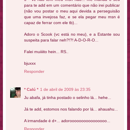
para te add em um comentário que não irei publicar
(não vou postar o meu aqui devida a perseguisão
que uma invejosa faz, e se ela pegar meu msn é
capaz de ferrar com ele tb)...
Adoro o Scook (vc está no meu), e a Estante sou
suspeita para falar neh?!?! A-D-O-R-O...
Falei muiiiito hein... RS..
bjuxxx
Responder
* Calú *
1 de abril de 2009 às 23:35
Ju abafa, já tinha postado o selinho lá... hehe...
Já te add, estomos nos falando por lá... ahauahu...
A irmandade é d+... adoroooooooooooooooo...
Responder