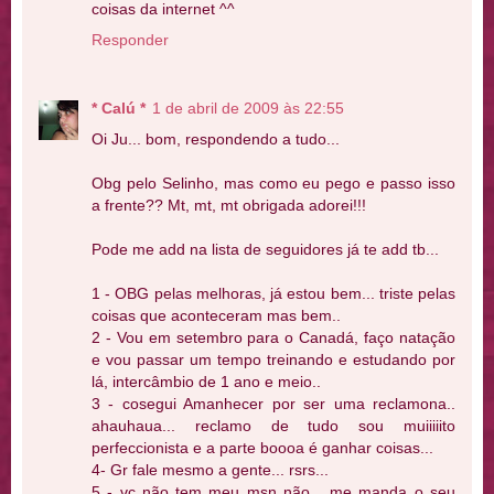
coisas da internet ^^
Responder
* Calú *
1 de abril de 2009 às 22:55
Oi Ju... bom, respondendo a tudo...
Obg pelo Selinho, mas como eu pego e passo isso
a frente?? Mt, mt, mt obrigada adorei!!!
Pode me add na lista de seguidores já te add tb...
1 - OBG pelas melhoras, já estou bem... triste pelas
coisas que aconteceram mas bem..
2 - Vou em setembro para o Canadá, faço natação
e vou passar um tempo treinando e estudando por
lá, intercâmbio de 1 ano e meio..
3 - cosegui Amanhecer por ser uma reclamona..
ahauhaua... reclamo de tudo sou muiiiiito
perfeccionista e a parte boooa é ganhar coisas...
4- Gr fale mesmo a gente... rsrs...
5 - vc não tem meu msn não... me manda o seu