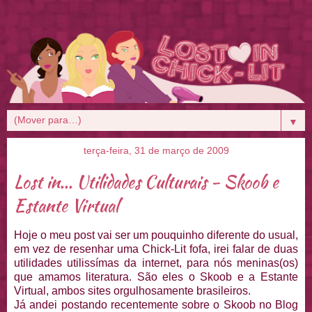
▼
terça-feira, 31 de março de 2009
Lost in... Utilidades Culturais - Skoob e
Estante Virtual
Hoje o meu post vai ser um pouquinho diferente do usual,
em vez de resenhar uma Chick-Lit fofa, irei falar de duas
utilidades utilissímas da internet, para nós meninas(os)
que amamos literatura. São eles o Skoob e a Estante
Virtual, ambos sites orgulhosamente brasileiros.
Já andei postando recentemente sobre o Skoob no Blog