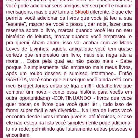
você pode adicionar seus amigos, ver seu perfil e mandar
mensagens, mas o que torna o
Skoob
diferente,
é que ele
permite você adicionar os livros que você já leu a sua
"estante", marcar se você o possui, dar nota, fazer uma
resenha sobre o livro, marcar quando você leu no seu
histórico de leituras, marcar quando você emprestou e
pra quem( Aham aham, isso vai acabar com as Mãos
Leves de Livinhos, aquela amiga que você tem quase
certeza que emprestou um livro, mais ela nega até a
morte .. Coisa pela qual eu não passo mais - Sabe
porque ? simplesmente não empresto mais meus livros,
após um roubo desses e sumisso intantaneo.. Então
GAROTA, você sabe que eu sei que você ainda está com
meu Bridget Jones então se liga em!!! - detalhe tive que
comprar um novo - conto essa história para vocês em
outra oportunidade) -CONTINUANDO - livros que você
quer trocar, os livros que você quer ler , tudo isso de
forma super fácil e até divertida... Na lista de livros você
encontra desde livros infanto-juvenis, até técnicos, e caso
ele não esteja na lista você simplesmente pode adiciona-
lo na rede, permitindo que futuramente outras pessoas o
encontrem.