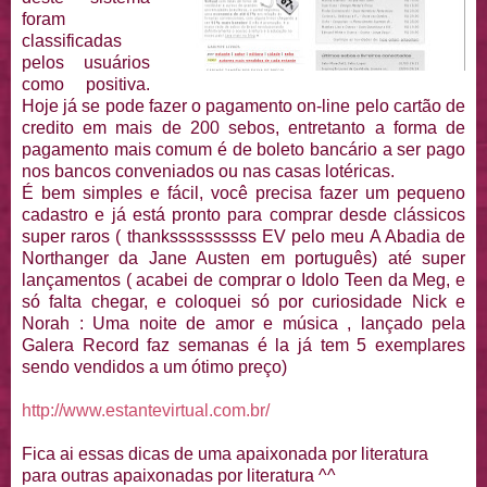
foram
classificadas
pelos usuários
como positiva.
Hoje já se pode fazer o pagamento on-line pelo cartão de
credito em mais de 200 sebos, entretanto a forma de
pagamento mais comum é de boleto bancário a ser pago
nos bancos conveniados ou nas casas lotéricas.
É bem simples e fácil, você precisa fazer um pequeno
cadastro e já está pronto para comprar desde clássicos
super raros ( thankssssssssss EV pelo meu A Abadia de
Northanger da Jane Austen em português) até super
lançamentos ( acabei de comprar o Idolo Teen da Meg, e
só falta chegar, e coloquei só por curiosidade Nick e
Norah : Uma noite de amor e música , lançado pela
Galera Record faz semanas é la já tem 5 exemplares
sendo vendidos a um ótimo preço)
http://www.estantevirtual.com.br/
Fica ai essas dicas de uma apaixonada por literatura
para outras apaixonadas por literatura ^^