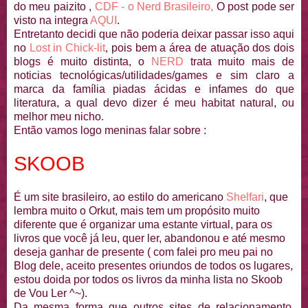
do meu paizito ,
CDF - o Nerd Brasileiro,
O post pode ser
visto na integra
AQUI
.
Entretanto decidi que não poderia deixar passar isso aqui
no
Lost in Chick-lit
, pois bem a área de atuação dos dois
blogs é muito distinta, o
NERD
trata muito mais de
noticias tecnológicas/utilidades/games e sim claro a
marca da família piadas ácidas e infames do que
literatura, a qual devo dizer é meu habitat natural, ou
melhor meu nicho.
Então vamos logo meninas falar sobre :
SKOOB
É um site brasileiro, ao estilo do americano
Shelfari
,
que
lembra muito o Orkut, mais tem um propósito muito
diferente que é organizar uma estante virtual, para os
livros que você já leu, quer ler, abandonou e até mesmo
deseja ganhar de presente ( com falei pro meu pai no
Blog dele, aceito presentes oriundos de todos os lugares,
estou doida por todos os livros da minha lista no Skoob
de Vou Ler ^~).
Da mesma forma que outros sites de relacionamento,