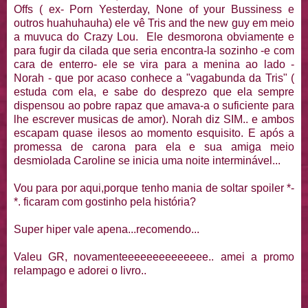
Offs ( ex- Porn Yesterday, None of your Bussiness e
outros huahuhauha) ele vê Tris and the new guy em meio
a muvuca do Crazy Lou. Ele desmorona obviamente e
para fugir da cilada que seria encontra-la sozinho -e com
cara de enterro- ele se vira para a menina ao lado -
Norah - que por acaso conhece a "vagabunda da Tris" (
estuda com ela, e sabe do desprezo que ela sempre
dispensou ao pobre rapaz que amava-a o suficiente para
lhe escrever musicas de amor). Norah diz SIM.. e ambos
escapam quase ilesos ao momento esquisito. E após a
promessa de carona para ela e sua amiga meio
desmiolada Caroline se inicia uma noite interminável...
Vou para por aqui,porque tenho mania de soltar spoiler *-
*. ficaram com gostinho pela história?
Super hiper vale apena...recomendo...
Valeu GR, novamenteeeeeeeeeeeeee.. amei a promo
relampago e adorei o livro..