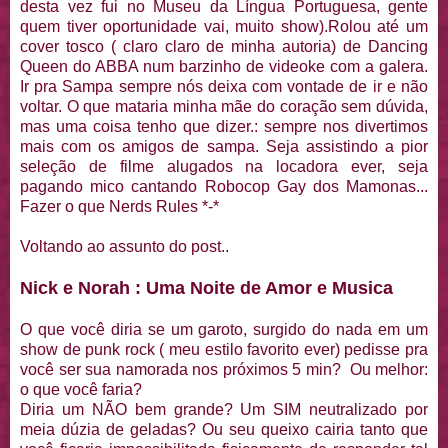
desta vez fui no Museu da Língua Portuguesa, gente
quem tiver oportunidade vai, muito show).Rolou até um
cover tosco ( claro claro de minha autoria) de Dancing
Queen do ABBA num barzinho de videoke com a galera.
Ir pra Sampa sempre nós deixa com vontade de ir e não
voltar. O que mataria minha mãe do coração sem dúvida,
mas uma coisa tenho que dizer.: sempre nos divertimos
mais com os amigos de sampa. Seja assistindo a pior
seleção de filme alugados na locadora ever, seja
pagando mico cantando Robocop Gay dos Mamonas...
Fazer o que Nerds Rules *-*
Voltando ao assunto do post..
Nick e Norah : Uma Noite de Amor e Musica
O que você diria se um garoto, surgido do nada em um
show de punk rock ( meu estilo favorito ever) pedisse pra
você ser sua namorada nos próximos 5 min? Ou melhor:
o que você faria?
Diria um NÃO bem grande? Um SIM neutralizado por
meia dúzia de geladas? Ou seu queixo cairia tanto que