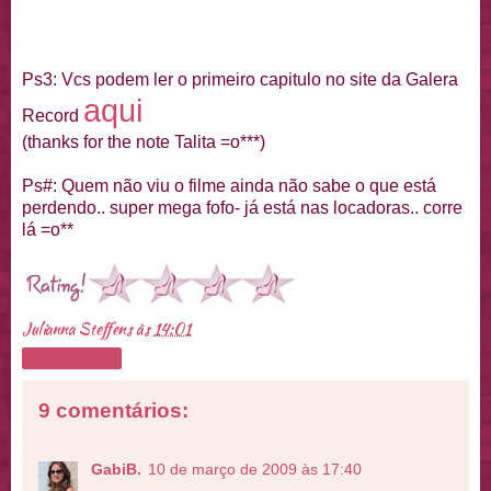
Ps3: Vcs podem ler o primeiro capitulo no site da Galera
aqui
Record
(thanks for the note Talita =o***)
Ps#: Quem não viu o filme ainda não sabe o que está
perdendo.. super mega fofo- já está nas locadoras.. corre
lá =o**
Julianna Steffens
às
14:01
Compartilhar
9 comentários:
GabiB.
10 de março de 2009 às 17:40