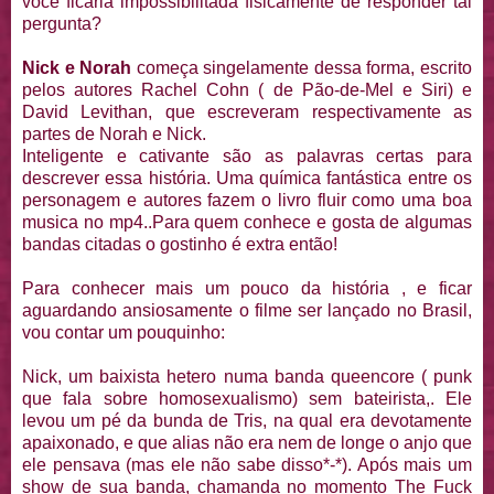
você ficaria impossibilitada fisicamente de responder tal
pergunta?
Nick e Norah
começa singelamente dessa forma, escrito
pelos autores Rachel Cohn ( de Pão-de-Mel e Siri) e
David Levithan, que escreveram respectivamente as
partes de Norah e Nick.
Inteligente e cativante são as palavras certas para
descrever essa história. Uma química fantástica entre os
personagem e autores fazem o livro fluir como uma boa
musica no mp4..Para quem conhece e gosta de algumas
bandas citadas o gostinho é extra então!
Para conhecer mais um pouco da história , e ficar
aguardando ansiosamente o filme ser lançado no Brasil,
vou contar um pouquinho:
Nick, um baixista hetero numa banda queencore ( punk
que fala sobre homosexualismo) sem bateirista,. Ele
levou um pé da bunda de Tris, na qual era devotamente
apaixonado, e que alias não era nem de longe o anjo que
ele pensava (mas ele não sabe disso*-*). Após mais um
show de sua banda, chamanda no momento The Fuck