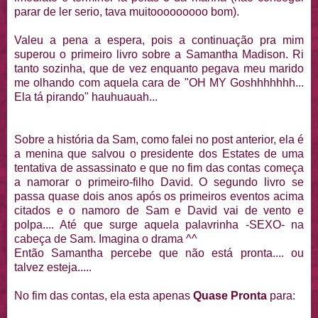
parar de ler serio, tava muitooooooooo bom).
Valeu a pena a espera, pois a continuação pra mim
superou o primeiro livro sobre a Samantha Madison. Ri
tanto sozinha, que de vez enquanto pegava meu marido
me olhando com aquela cara de "OH MY Goshhhhhhh...
Ela tá pirando" hauhuauah...
Sobre a história da Sam, como falei no post anterior, ela é
a menina que salvou o presidente dos Estates de uma
tentativa de assassinato e que no fim das contas começa
a namorar o primeiro-filho David. O segundo livro se
passa quase dois anos após os primeiros eventos acima
citados e o namoro de Sam e David vai de vento e
polpa.... Até que surge aquela palavrinha -SEXO- na
cabeça de Sam. Imagina o drama ^^
Então Samantha percebe que não está pronta.... ou
talvez esteja.....
No fim das contas, ela esta apenas
Quase Pronta
para: