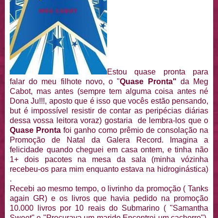
Estou quase pronta para
falar do meu filhote novo, o "
Quase Pronta"
da Meg
Cabot, mas antes (sempre tem alguma coisa antes né
Dona Ju!!!, aposto que é isso que vocês estão pensando,
but é impossível resistir de contar as peripécias diárias
dessa vossa leitora voraz) gostaria de lembra-los que o
Quase Pronta
foi ganho como prêmio de consolação na
Promoção de Natal da Galera Record. Imagina a
felicidade quando cheguei em casa ontem, e tinha não
1+ dois pacotes na mesa da sala (minha vózinha
recebeu-os para mim enquanto estava na hidroginástica)
.
Recebi ao mesmo tempo, o livrinho da promoção ( Tanks
again GR) e os livros que havia pedido na promoção
10.000 livros por 10 reais do Submarino ( "Samantha
Sweet" e "Procurava um marido Encontrei um cachorro").