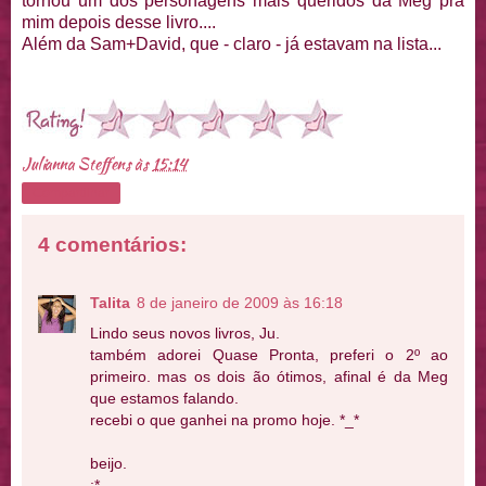
tornou um dos personagens mais queridos da Meg pra
mim depois desse livro....
Além da Sam+David, que - claro - já estavam na lista...
Julianna Steffens
às
15:14
Compartilhar
4 comentários:
Talita
8 de janeiro de 2009 às 16:18
Lindo seus novos livros, Ju.
também adorei Quase Pronta, preferi o 2º ao
primeiro. mas os dois ão ótimos, afinal é da Meg
que estamos falando.
recebi o que ganhei na promo hoje. *_*
beijo.
;*