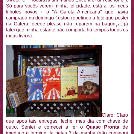
Só para vocês verem minha felicidade, está ai os meus
filhotes novos + o "A Garota Americana" que havia
comprado no domingo ( estou repetindo a foto que postei
na Galera, eeeee please não reparem na bagunça, já
falei que minha estante não comporta há tempos todos os
meus livros).
Claro! Claro
que após tais entregas, fechei meu dia com chave de
outro. Sentei e comecei a ler o
Quase Pronta
de
imediato e terminei lá pelas 3 da manha (não consegui