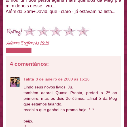
tornou um dos personagens mais queridos da Meg pra
mim depois desse livro....
Além da Sam+David, que - claro - já estavam na lista...
Julianna Steffens
às
15:14
Compartilhar
4 comentários:
Talita
8 de janeiro de 2009 às 16:18
Lindo seus novos livros, Ju.
também adorei Quase Pronta, preferi o 2º ao
primeiro. mas os dois ão ótimos, afinal é da Meg
que estamos falando.
recebi o que ganhei na promo hoje. *_*
beijo.
;*