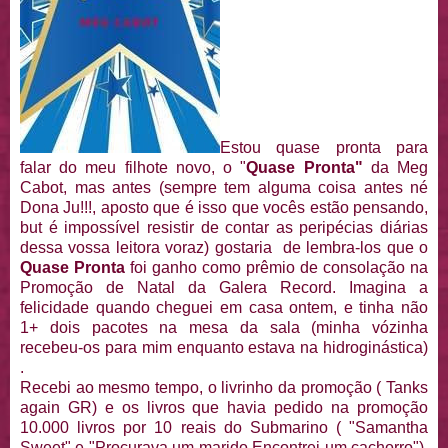
Estou quase pronta para
falar do meu filhote novo, o "
Quase Pronta"
da Meg
Cabot, mas antes (sempre tem alguma coisa antes né
Dona Ju!!!, aposto que é isso que vocês estão pensando,
but é impossível resistir de contar as peripécias diárias
dessa vossa leitora voraz) gostaria de lembra-los que o
Quase Pronta
foi ganho como prêmio de consolação na
Promoção de Natal da Galera Record. Imagina a
felicidade quando cheguei em casa ontem, e tinha não
1+ dois pacotes na mesa da sala (minha vózinha
recebeu-os para mim enquanto estava na hidroginástica)
.
Recebi ao mesmo tempo, o livrinho da promoção ( Tanks
again GR) e os livros que havia pedido na promoção
10.000 livros por 10 reais do Submarino ( "Samantha
Sweet" e "Procurava um marido Encontrei um cachorro").