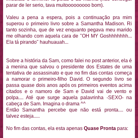
parar de ler serio, tava muitooooooooo bom).
Valeu a pena a espera, pois a continuação pra mim
superou o primeiro livro sobre a Samantha Madison. Ri
tanto sozinha, que de vez enquanto pegava meu marido
me olhando com aquela cara de "OH MY Goshhhhhhh...
Ela tá pirando" hauhuauah...
Sobre a história da Sam, como falei no post anterior, ela é
a menina que salvou o presidente dos Estates de uma
tentativa de assassinato e que no fim das contas começa
a namorar o primeiro-filho David. O segundo livro se
passa quase dois anos após os primeiros eventos acima
citados e o namoro de Sam e David vai de vento e
polpa.... Até que surge aquela palavrinha -SEXO- na
cabeça de Sam. Imagina o drama ^^
Então Samantha percebe que não está pronta.... ou
talvez esteja.....
No fim das contas, ela esta apenas
Quase Pronta
para: