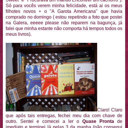
Só para vocês verem minha felicidade, está ai os meus
filhotes novos + o "A Garota Americana" que havia
comprado no domingo ( estou repetindo a foto que postei
na Galera, eeeee please não reparem na bagunça, já
falei que minha estante não comporta há tempos todos os
meus livros).
Claro! Claro
que após tais entregas, fechei meu dia com chave de
outro. Sentei e comecei a ler o
Quase Pronta
de
imediato e terminei lá pelas 3 da manha (não consegui