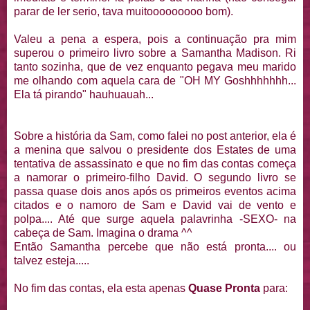
parar de ler serio, tava muitooooooooo bom).
Valeu a pena a espera, pois a continuação pra mim
superou o primeiro livro sobre a Samantha Madison. Ri
tanto sozinha, que de vez enquanto pegava meu marido
me olhando com aquela cara de "OH MY Goshhhhhhh...
Ela tá pirando" hauhuauah...
Sobre a história da Sam, como falei no post anterior, ela é
a menina que salvou o presidente dos Estates de uma
tentativa de assassinato e que no fim das contas começa
a namorar o primeiro-filho David. O segundo livro se
passa quase dois anos após os primeiros eventos acima
citados e o namoro de Sam e David vai de vento e
polpa.... Até que surge aquela palavrinha -SEXO- na
cabeça de Sam. Imagina o drama ^^
Então Samantha percebe que não está pronta.... ou
talvez esteja.....
No fim das contas, ela esta apenas
Quase Pronta
para: