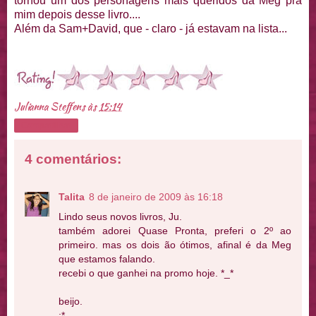
tornou um dos personagens mais queridos da Meg pra
mim depois desse livro....
Além da Sam+David, que - claro - já estavam na lista...
Julianna Steffens
às
15:14
Compartilhar
4 comentários:
Talita
8 de janeiro de 2009 às 16:18
Lindo seus novos livros, Ju.
também adorei Quase Pronta, preferi o 2º ao
primeiro. mas os dois ão ótimos, afinal é da Meg
que estamos falando.
recebi o que ganhei na promo hoje. *_*
beijo.
;*