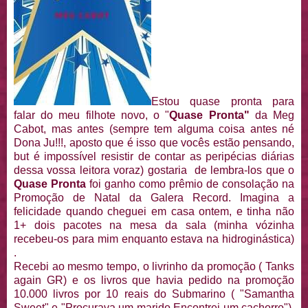
Estou quase pronta para
falar do meu filhote novo, o "
Quase Pronta"
da Meg
Cabot, mas antes (sempre tem alguma coisa antes né
Dona Ju!!!, aposto que é isso que vocês estão pensando,
but é impossível resistir de contar as peripécias diárias
dessa vossa leitora voraz) gostaria de lembra-los que o
Quase Pronta
foi ganho como prêmio de consolação na
Promoção de Natal da Galera Record. Imagina a
felicidade quando cheguei em casa ontem, e tinha não
1+ dois pacotes na mesa da sala (minha vózinha
recebeu-os para mim enquanto estava na hidroginástica)
.
Recebi ao mesmo tempo, o livrinho da promoção ( Tanks
again GR) e os livros que havia pedido na promoção
10.000 livros por 10 reais do Submarino ( "Samantha
Sweet" e "Procurava um marido Encontrei um cachorro").