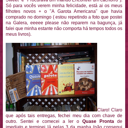
Só para vocês verem minha felicidade, está ai os meus
filhotes novos + o "A Garota Americana" que havia
comprado no domingo ( estou repetindo a foto que postei
na Galera, eeeee please não reparem na bagunça, já
falei que minha estante não comporta há tempos todos os
meus livros).
Claro! Claro
que após tais entregas, fechei meu dia com chave de
outro. Sentei e comecei a ler o
Quase Pronta
de
imediato e terminei lá pelas 3 da manha (não consegui