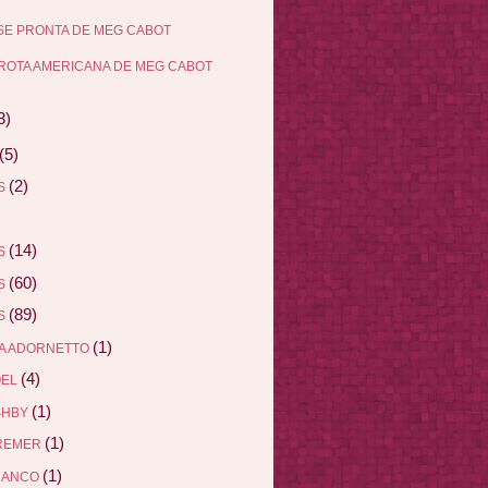
E PRONTA DE MEG CABOT
ROTA AMERICANA DE MEG CABOT
3)
(5)
(2)
AS
(14)
AS
(60)
AS
(89)
AS
(1)
A ADORNETTO
(4)
ÖEL
(1)
SHBY
(1)
REMER
(1)
RANCO