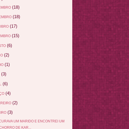
(18)
EMBRO
(18)
EMBRO
(17)
UBRO
(15)
EMBRO
(6)
STO
(2)
HO
(1)
HO
(3)
(6)
L
(4)
ÇO
(2)
EREIRO
(3)
IRO
URAVA UM MARIDO E ENCONTREI UM
CHORRO DE KAR...