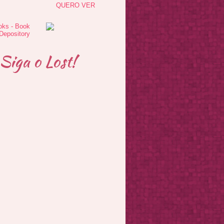
QUERO VER
Siga o Lost!