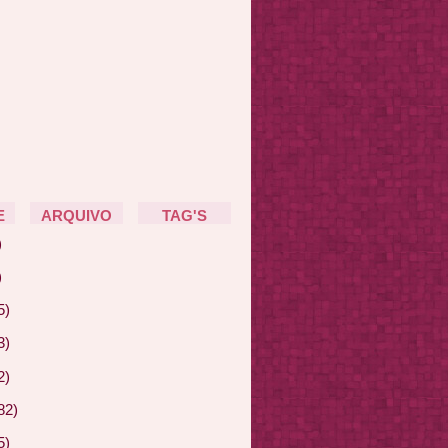
E
ARQUIVO
TAG'S
)
)
5)
3)
2)
82)
5)