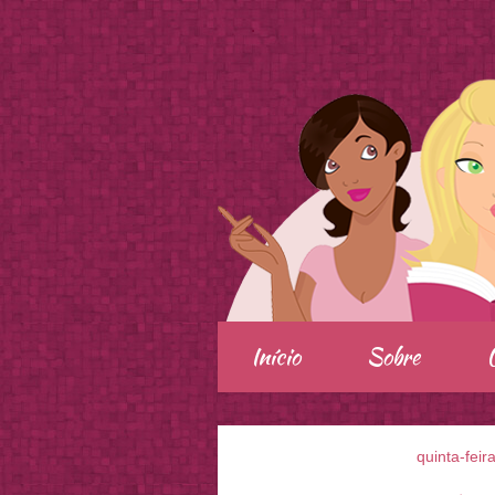
.
Início
Sobre
quinta-feir