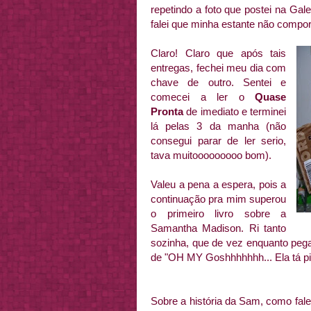
repetindo a foto que postei na Ga
falei que minha estante não compor
Claro! Claro que após tais
entregas, fechei meu dia com
chave de outro. Sentei e
comecei a ler o
Quase
Pronta
de imediato e terminei
lá pelas 3 da manha (não
consegui parar de ler serio,
tava muitooooooooo bom).
Valeu a pena a espera, pois a
continuação pra mim superou
o primeiro livro sobre a
Samantha Madison. Ri tanto
sozinha, que de vez enquanto pe
de "OH MY Goshhhhhhh... Ela tá pi
Sobre a história da Sam, como falei