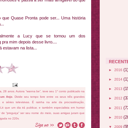
 que Quase Pronta pode ser... Uma história
...
palmente a Lucy que se tornou um dos
pra mim depois desse livro....
 estavam na lista...
RECENT
(1
►
2016
(1
►
2014
(1
►
2013
fa, 28 anos. Autora “wanna be”, teve seu 1° conto publicado na
 um Anjo
. Divide seu tempo livre entre os seus três grandes
(3
►
2012
ema e séries televisivas. É rainha na arte da procrastinação,
(7
►
2011
 Lit que um dia irá publicar, e também especialista em humor
ar de “preguiça” ser seu nome do meio, suas amigas juram que
(2
►
2010
ligada no 220v.
(9
▼
2009