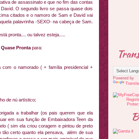
tativa de assassinato e que no fim das contas
 David. O segundo livro se passa quase dois
cima citados e o namoro de Sam e David vai
e aquela palavrinha -SEXO- na cabeça de Sam.
 pronta.... ou talvez esteja.....
s
Quase Pronta
para:
Trans
 com o namorado ( + família presidencial +
Powered by
Transla
ho de nú artístico;
B
rigada a trabalhar (os pais querem que ela
tinuar em sua função de Embaixadora Teen da
o ( sim ela criou coragem e pintou de preto
 tão certo quanto ela pensava, além de sua
morfoses e passa a ser mais amigável do que