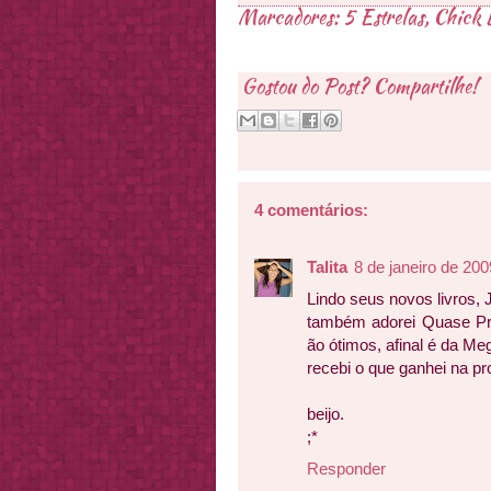
Marcadores:
5 Estrelas
,
Chick L
Gostou do Post? Compartilhe!
4 comentários:
Talita
8 de janeiro de 20
Lindo seus novos livros, 
também adorei Quase Pron
ão ótimos, afinal é da Me
recebi o que ganhei na pr
beijo.
;*
Responder