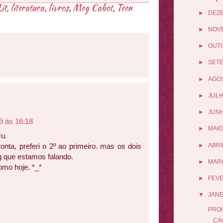
it
,
literatura
,
livros
,
Meg Cabot
,
Teen
►
DEZ
►
NOV
►
OUT
►
SET
►
AGO
►
JUL
►
JUN
09 às 16:18
►
MAIO
Ju.
►
ABRI
ta, preferi o 2º ao primeiro. mas os dois
g que estamos falando.
►
MAR
omo hoje. *_*
►
FEV
▼
JANE
PROC
CA