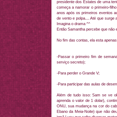
presidente dos Estates de uma ten
começa a namorar o primeiro-filho
anos após os primeiros eventos a
de vento e polpa.... Até que surg
Imagina o drama ^^
Então Samantha percebe que não está
No fim das contas, ela esta apena
-Passar o primeiro fim de semana
serviço secreto);
-Para perder o Grande V;
-Para participar das aulas de desen
Além de tudo isso: Sam se ve ob
aprenda o valor de 1 dolar), con
ONU, sua mudança na cor do cabel
Ebano da Meia-Noite) que não deu
irmã Lucy que sofre diversas meta