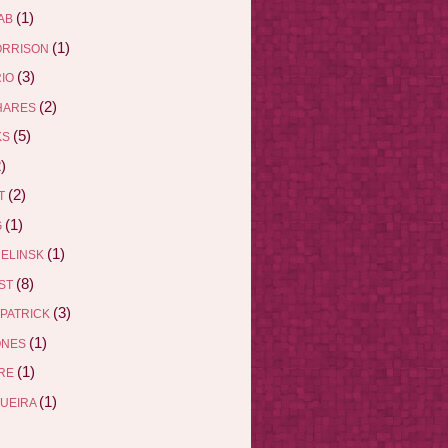
(1)
AB
(1)
ORRISON
(3)
RIO
(2)
HARES
(5)
KS
)
(2)
ET
(1)
G
(1)
DELINSK
(8)
EST
(3)
ZPATRICK
(1)
ONES
(1)
DRE
(1)
QUEIRA