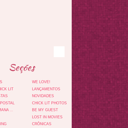
Seções
S
WE LOVE!
ICK LIT
LANÇAMENTOS
STAS
NOVIDADES
 POSTAL
CHICK LIT PHOTOS
ANA ...
BE MY GUEST
LOST IN MOVIES
DING
CRÔNICAS