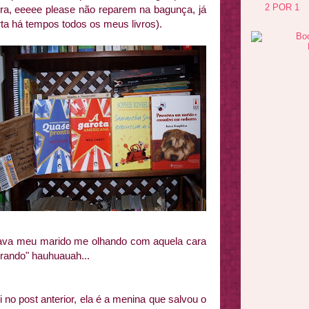
2 POR 1
lera, eeeee please não reparem na bagunça, já
ta há tempos todos os meus livros).
gava meu marido me olhando com aquela cara
rando" hauhuauah...
 no post anterior, ela é a menina que salvou o