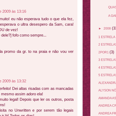
QUAS
de 2009 às 13:16
A GA
uito! eu não esperava tudo o que ela fez,
esperava o ultra desespero da Sam, cara!
(3
►
2008
OU de vez!
 dele?] fofo como sempre...
1 ESTRELA
2 ESTREL
da promo da gr. to na praia e não vou ver
(3)
2POR1
3 ESTREL
4 ESTREL
5 ESTREL
de 2009 às 13:32
ALEXANDR
rfeito! Dei altas risadas com as mancadas
ALYSON N
s mesmo assim adoro ela!
AMANDA A
uito legal! Depois que ler os outros, posta
ns!
ANDREA C
ita no Unwritten e por serem tão legais
ANDREA F
ir lá! Todos os dias!