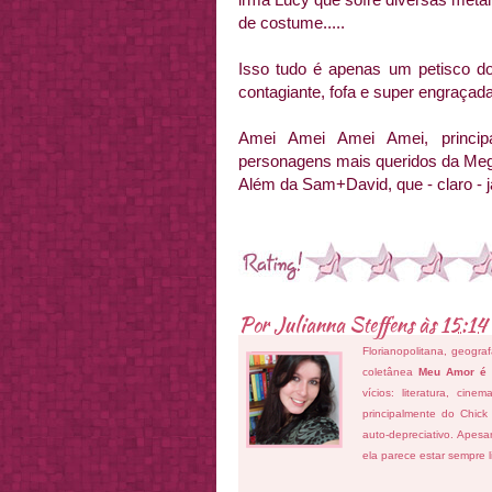
de costume.....
Isso tudo é apenas um petisco do
contagiante, fofa e super engraçada
Amei Amei Amei Amei, princi
personagens mais queridos da Meg 
Além da Sam+David, que - claro - já
Por
Julianna Steffens
às
15:14
Florianopolitana, geogra
coletânea
Meu Amor é
vícios: literatura, cin
principalmente do Chick
auto-depreciativo. Apes
ela parece estar sempre 