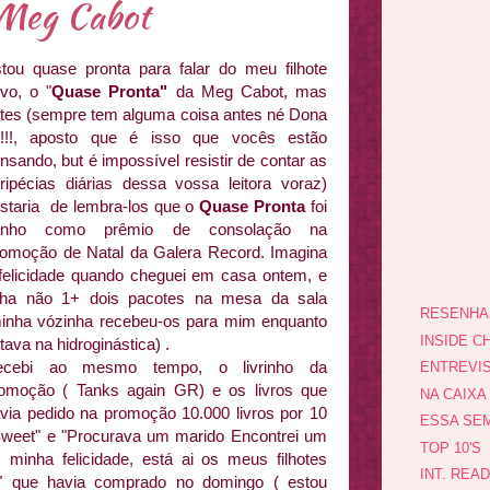
 Meg Cabot
tou quase pronta para falar do meu filhote
vo, o "
Quase Pronta"
da Meg Cabot, mas
tes (sempre tem alguma coisa antes né Dona
!!!, aposto que é isso que vocês estão
nsando, but é impossível resistir de contar as
ripécias diárias dessa vossa leitora voraz)
staria de lembra-los que o
Quase Pronta
foi
anho como prêmio de consolação na
omoção de Natal da Galera Record. Imagina
felicidade quando cheguei em casa ontem, e
nha não 1+ dois pacotes na mesa da sala
RESENHA
inha vózinha recebeu-os para mim enquanto
INSIDE CH
tava na hidroginástica) .
ecebi ao mesmo tempo, o livrinho da
ENTREVI
omoção ( Tanks again GR) e os livros que
NA CAIXA
via pedido na promoção 10.000 livros por 10
ESSA SEM
Sweet" e "Procurava um marido Encontrei um
TOP 10'S
minha felicidade, está ai os meus filhotes
INT. REA
" que havia comprado no domingo ( estou