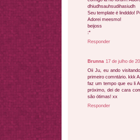
dhiudhsauhsudihasiudh
Seu template é lindddo! Pe
Adorei meesmo!
beijoss
:*
Responder
Brunna
17 de julho de 2
Oii Ju, eu ando visitan
primeiro comntário. kkk 
faz um tempo que eu li 
próximo, dei de cara co
são ótimas! xx
Responder