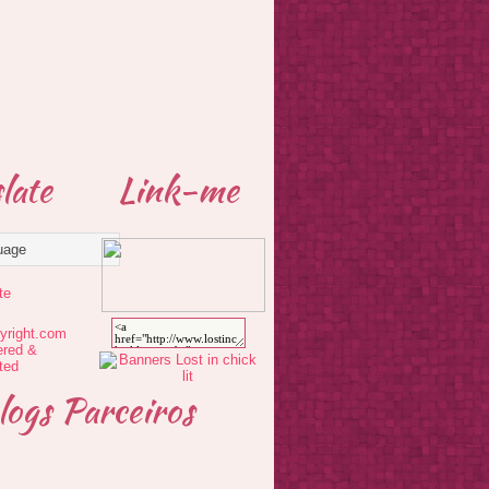
late
Link-me
te
logs Parceiros