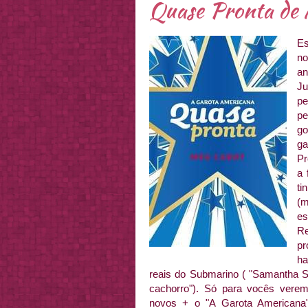
Quase Pronta de
Es
no
an
Ju
pe
pe
go
g
Pr
a 
ti
(m
es
R
pr
ha
reais do Submarino ( "Samantha 
cachorro"). Só para vocês verem 
novos + o "A Garota Americana