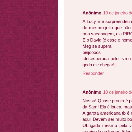
Anônimo
10 de janeiro 
A Lucy me surpreendeu m
do mesmo jeito que não 
mta sacanagem, ela PIR
E o David [é esse o nome
Meg se supera!
beijoooos
[desesperada pelo livro 
qndo ele chegar!]
Responder
Anônimo
10 de janeiro 
Nossa! Quase pronta é pe
da Sam! Ela é louca, ma
A garota americana tb é m
aqui! Devem ser muito bo
Obrigada mesmo pela vis
comigo lá no forum! Adoro 