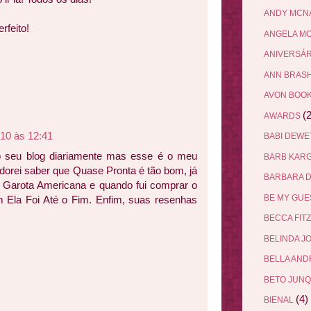
ANDY MCN
rfeito!
ANGELA M
ANIVERSÁ
ANN BRAS
AVON BOO
(2
AWARDS
010 às 12:41
BABI DEW
do seu blog diariamente mas esse é o meu
BARB KAR
Adorei saber que Quase Pronta é tão bom, já
BARBARA 
A Garota Americana e quando fui comprar o
BE MY GU
m Ela Foi Até o Fim. Enfim, suas resenhas
BECCA FIT
BELINDA J
BELLA AN
BETO JUN
(4)
BIENAL