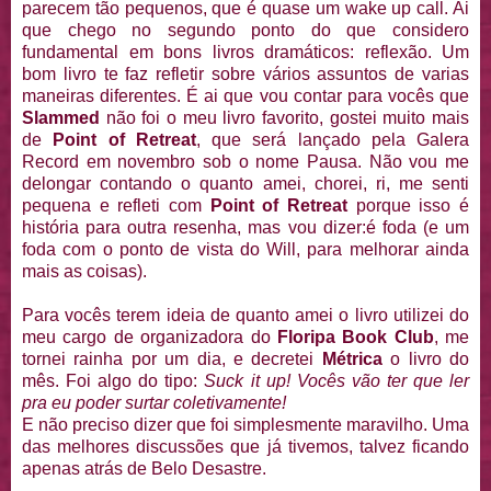
parecem tão pequenos, que é quase um wake up call. Ai
que chego no segundo ponto do que considero
fundamental em bons livros dramáticos: reflexão. Um
bom livro te faz refletir sobre vários assuntos de varias
maneiras diferentes. É ai que vou contar para vocês que
Slammed
não foi o meu livro favorito, gostei muito mais
de
Point of Retreat
, que será lançado pela Galera
Record em novembro sob o nome Pausa. Não vou me
delongar contando o quanto amei, chorei, ri, me senti
pequena e refleti com
Point of Retreat
porque isso é
história para outra resenha, mas vou dizer:é foda (e um
foda com o ponto de vista do Will, para melhorar ainda
mais as coisas).
Para vocês terem ideia de quanto amei o livro utilizei do
meu cargo de organizadora do
Floripa Book Club
, me
tornei rainha por um dia, e decretei
Métrica
o livro do
mês. Foi algo do tipo:
Suck it up! Vocês vão ter que ler
pra eu poder surtar coletivamente!
E não preciso dizer que foi simplesmente maravilho. Uma
das melhores discussões que já tivemos, talvez ficando
apenas atrás de Belo Desastre.