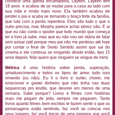
conhece uma garota encantadora, Layken. Layken tem
18 anos e acabou de se mudar para a casa ao lado com
sua mãe e irmão mais novo. Ela também acabou de
perder o pai e acaba se tornando o braço forte da família,
que luta com a perda repentina. Eles são tudo o que o
outro precisa, mas Murphy parece achar talvez não. É ai
que eu não conto o spoiler que todo mundo que começa
ler o livro já sabe, mas que eu não vou ser otária de falar
sem avisar (até porque meu pai não me perdoou até hoje
por contar o final de Sexto Sentido assim que sai do
cinema e ele continua se vingando desde então, tipo 15
anos depois. Não quero que ninguém se vingue de mim)
Métrica
é uma história sobre perda, superação,
amadurecimento e todos os tipos de amor, tudo isso
rimando (ou não). Eu li o livro e surtei, chorei, me
emocionei e gastei dinheiro que não tinha nas duas
sequencias pro kindle, que devorei em menos de uma
semana. Sabe porque? Livros e filmes com histórias
reais me pegam de jeito, sempre me pegaram. Tanto
livros quanto filmes bem escritos te fazem sentir o que os
personagens estão sentindo, faz você se colocar nos
seus lugares, faz você torcer de uma maneira que você