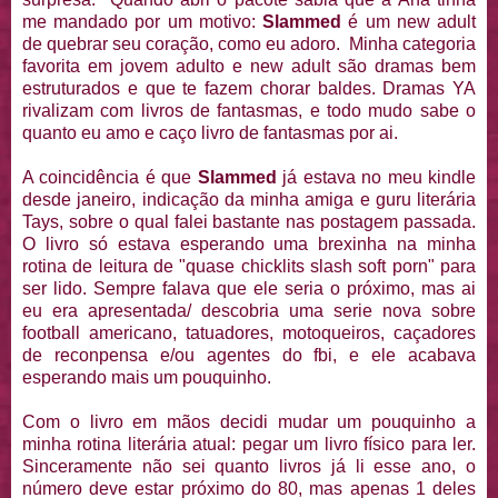
me mandado por um motivo:
Slammed
é um new adult
de quebrar seu coração, como eu adoro. Minha categoria
favorita em jovem adulto e new adult são dramas bem
estruturados e que te fazem chorar baldes. Dramas YA
rivalizam com livros de fantasmas, e todo mudo sabe o
quanto eu amo e caço livro de fantasmas por ai.
A coincidência é que
Slammed
já estava no meu kindle
desde janeiro, indicação da minha amiga e guru literária
Tays, sobre o qual falei bastante nas postagem passada.
O livro só estava esperando uma brexinha na minha
rotina de leitura de "quase chicklits slash soft porn" para
ser lido. Sempre falava que ele seria o próximo, mas ai
eu era apresentada/ descobria uma serie nova sobre
football americano, tatuadores, motoqueiros, caçadores
de reconpensa e/ou agentes do fbi, e ele acabava
esperando mais um pouquinho.
Com o livro em mãos decidi mudar um pouquinho a
minha rotina literária atual: pegar um livro físico para ler.
Sinceramente não sei quanto livros já li esse ano, o
número deve estar próximo do 80, mas apenas 1 deles