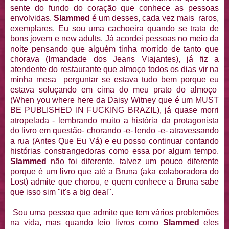
sente do fundo do coração que conhece as pessoas
envolvidas.
Slammed
é um desses, cada vez mais raros,
exemplares. Eu sou uma cachoeira quando se trata de
bons jovem e new adults. Já acordei pessoas no meio da
noite pensando que alguém tinha morrido de tanto que
chorava (Irmandade dos Jeans Viajantes), já fiz a
atendente do restaurante que almoço todos os dias vir na
minha mesa perguntar se estava tudo bem porque eu
estava soluçando em cima do meu prato do almoço
(When you where here da Daisy Witney que é um MUST
BE PUBLISHED IN FUCKING BRAZIL), já quase morri
atropelada - lembrando muito a história da protagonista
do livro em questão- chorando -e- lendo -e- atravessando
a rua (Antes Que Eu Vá) e eu posso continuar contando
histórias constrangedoras como essa por algum tempo.
Slammed
não foi diferente, talvez um pouco diferente
porque é um livro que até a Bruna (aka colaboradora do
Lost) admite que chorou, e quem conhece a Bruna sabe
que isso sim "it's a big deal".
Sou uma pessoa que admite que tem vários problemões
na vida, mas quando leio livros como
Slammed
eles