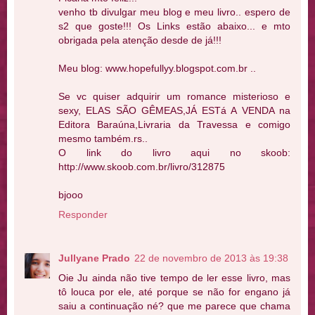
venho tb divulgar meu blog e meu livro.. espero de
s2 que goste!!! Os Links estão abaixo... e mto
obrigada pela atenção desde de já!!!
Meu blog: www.hopefullyy.blogspot.com.br ..
Se vc quiser adquirir um romance misterioso e
sexy, ELAS SÃO GÊMEAS,JÁ ESTá A VENDA na
Editora Baraúna,Livraria da Travessa e comigo
mesmo também.rs..
O link do livro aqui no skoob:
http://www.skoob.com.br/livro/312875
bjooo
Responder
Jullyane Prado
22 de novembro de 2013 às 19:38
Oie Ju ainda não tive tempo de ler esse livro, mas
tô louca por ele, até porque se não for engano já
saiu a continuação né? que me parece que chama