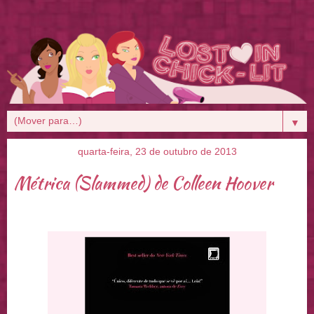
▼
quarta-feira, 23 de outubro de 2013
Métrica (Slammed) de Colleen Hoover