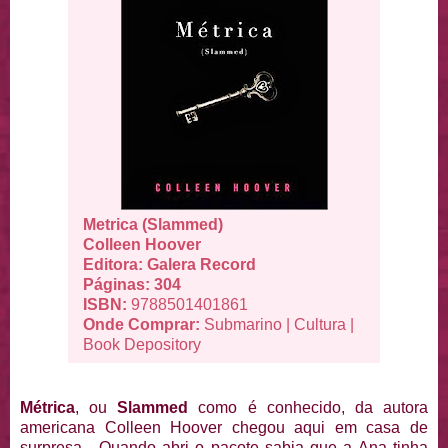
Metrica (Slammed)
Colleen Hoover
Editora: Galera Record
Páginas: 304
ISBN:
9788501401861
Onde Comprar:
Submarino
|
Cultura
|
Book Depository
Métrica
, ou
Slammed
como é conhecido, da autora
americana Colleen Hoover chegou aqui em casa de
surpresa. Quando abri o pacote sabia que a Ana tinha