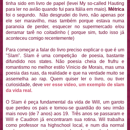
tinha sido em livro de papel (levei My so-called Hauting
para ler no avião quando fui para Itália em maio).
Métrica
foi o segundo. Não desgrudei do livro, não apenas por
ele ser maravilho, mas também porque estava numa
paranoia de perder, esquecer no supermercado e/ou
derramar tarê no coitadinho ( porque sim, tudo isso já
aconteceu comigo recentemente)
Para começar a falar do livro preciso explicar o que é um
"Slam". Slam é uma competição de poesia, bastante
difundido nos states. Não poesia cheia de frufru e
romantismo no melhor estilo Vinicio de Morais, mas uma
poesia das ruas, da realidade e que na verdade muito se
assemelha ao rap. Quem quiser ler o livro, ou tiver
curiosidade, deve
ver esse video, um exemplo de slam
da vida real.
O Slam é peça fundamental da vida de Will, um garoto
que perdeu os pais e tornou-se guardião do seu irmão
mais novo (de 7 anos) aos 19. Três anos se passaram e
Will e Caudron já encontraram sua rotina. Wil trabalha
como professor na highschool local, e num dia normal