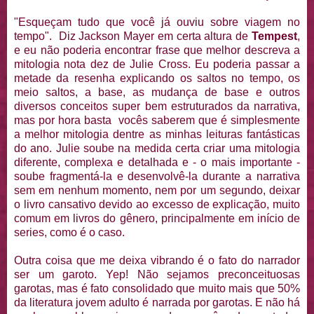
"Esqueçam tudo que você já ouviu sobre viagem no
tempo". Diz Jackson Mayer em certa altura de
Tempest
,
e eu não poderia encontrar frase que melhor descreva a
mitologia nota dez de Julie Cross. Eu poderia passar a
metade da resenha explicando os saltos no tempo, os
meio saltos, a base, as mudança de base e outros
diversos conceitos super bem estruturados da narrativa,
mas por hora basta vocês saberem que é simplesmente
a melhor mitologia dentre as minhas leituras fantásticas
do ano. Julie soube na medida certa criar uma mitologia
diferente, complexa e detalhada e - o mais importante -
soube fragmentá-la e desenvolvê-la durante a narrativa
sem em nenhum momento, nem por um segundo, deixar
o livro cansativo devido ao excesso de explicação, muito
comum em livros do gênero, principalmente em início de
series, como é o caso.
Outra coisa que me deixa vibrando é o fato do narrador
ser um garoto. Yep! Não sejamos preconceituosas
garotas, mas é fato consolidado que muito mais que 50%
da literatura jovem adulto é narrada por garotas. E não há