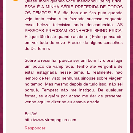
Quase morri quando você mencionou Being Erica!
ESSA É A MINHA SÉRIE PREFERIDA DE TODOS
OS TEMPOS! E é tão boa que fico puta quando
vejo tanta coisa ruim fazendo sucesso enquanto
essa beleza televisiva anda desconhecida. AS
PESSOAS PRECISAM CONHECER BEING ERICA!
E fiquei tão triste quando acabou :( Estou pensando
em ver tudo de novo. Preciso de alguns conselhos
do Dr. Tom rs
Sobre a resenha: parece ser um bom livro pra fugir
um pouco da vampirada. Tenho até vergonha de
estar estagnada nesse tema. E realmente, não
lembro de ter visto nenhuma sinopse sobre viagem
no tempo. Mas mesmo depois de tudo isso, não sei
porquê, Tempest não me instigou. De qualquer
forma, se alguém por acaso me der de presente,
venho aqui te dizer se eu estava errada.
Beijão!
http://www.vireapagina.com
Responder