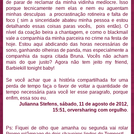
de parar de reclamar da minha vidinha medíocre. Isso
porque tecnicamente nem elas e nem eu aguentam
minhas desculpas a procrastinação rotineira e falta de
foco ( sim a sinceridade abateu minha pessoa e estou
detalhando essas coisas paras vocês, pois então). O
nível da coação beira a chantagem, e como o blackmail
vale a companhia da minha parceira no crime na festa de
hoje. Estou aqui abdicando das horas necessárias de
sono, ganhando olheiras de panda, mas especialmente a
companhia da supra citada Bruna. Vocês não acham
mais do que justo? Agora não tem jeito my friend,
Barbiekill tonight baby!
Se você achar que a história compartilhada for uma
perda de tempo faça o favor de voltar a quantidade de
tempo necessária para você ler esse paragrafo, porque
enfim, essa sou eu.
Julianna Stefens, sábado, 11 de agosto de 2012,
15:51, orversharing com orgulho
.
Ps: Fiquei de olho que amanha ou segunda vai rolar
Promo relâmpago de dois chaveiros lindos de Tempest!