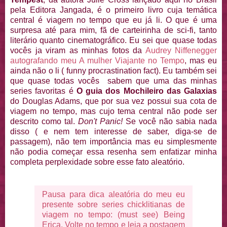
pela Editora Jangada, é o primeiro livro cuja temática
central é viagem no tempo que eu já li. O que é uma
surpresa até para mim, fã de carteirinha de sci-fi, tanto
literário quanto cinematográfico. Eu sei que quase todas
vocês ja viram as minhas fotos da
Audrey Niffenegger
autografando meu A mulher Viajante no Tempo
, mas eu
ainda não o li ( funny procrastination fact). Eu também sei
que quase todas vocês sabem que uma das minhas
series favoritas é
O guia dos Mochileiro das Galaxias
do Douglas Adams, que por sua vez possui sua cota de
viagem no tempo, mas cujo tema central não pode ser
descrito como tal.
Don't Panic!
Se você não sabia nada
disso ( e nem tem interesse de saber, diga-se de
passagem), não tem importância mas eu simplesmente
não podia começar essa resenha sem enfatizar minha
completa perplexidade sobre esse fato aleatório.
Pausa para dica aleatória do meu eu
presente sobre series chicklitianas de
viagem no tempo: (must see) Being
Erica. Volte no tempo e leia a postagem