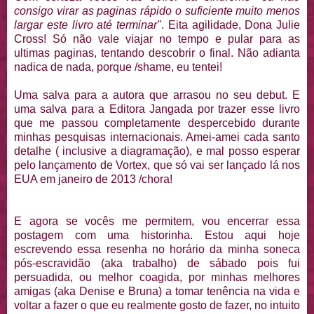
consigo virar as paginas rápido o suficiente muito menos
largar este livro até terminar"
. Eita agilidade, Dona Julie
Cross! Só não vale viajar no tempo e pular para as
ultimas paginas, tentando descobrir o final. Não adianta
nadica de nada, porque /shame, eu tentei!
Uma salva para a autora que arrasou no seu debut. E
uma salva para a Editora Jangada por trazer esse livro
que me passou completamente despercebido durante
minhas pesquisas internacionais. Amei-amei cada santo
detalhe ( inclusive a diagramação), e mal posso esperar
pelo lançamento de Vortex, que só vai ser lançado lá nos
EUA em janeiro de 2013 /chora!
E agora se vocês me permitem, vou encerrar essa
postagem com uma historinha. Estou aqui hoje
escrevendo essa resenha no horário da minha soneca
pós-escravidão (aka trabalho) de sábado pois fui
persuadida, ou melhor coagida, por minhas melhores
amigas (aka Denise e Bruna) a tomar tenência na vida e
voltar a fazer o que eu realmente gosto de fazer, no intuito