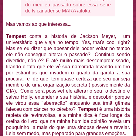
do meu eu passado sobre essa serie
de tv canadense MARA /aloka
.
Mas vamos ao que interessa...
Tempest
conta a historia de Jackson Meyer, um
universitário que viaja no tempo. Yes, that's cool right?
Mas se eu dizer que apesar dele poder voltar no tempo
ele não consegue alterar o passado? Continua sendo
divertido, não é? E até muito mais descompromissado,
tirando o fato que ele vê sua namorada levando um tiro
por estranhos que invadem o quarto da garota a sua
procura, e de que tem quase certeza que seu pai seja
membro de uma organização secreta ( possivelmente da
CIA). Como será possível ele alterar o seu o destino e
salvar Holly, entender a sua história, e descobrir porque
ele virou essa "aberração" enquanto sua irmã gêmea
faleceu com câncer no cérebro?
Tempest
é uma história
repleta de reviravoltas, e a minha dica é ficar longe da
orelha do livro, que na minha humilde opinião revela um
pouquinho a mais do que uma sinopse deveria revelar.
Leia sem medo, mas preparado para grandes emoções.