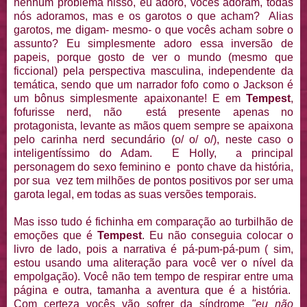
nenhum problema nisso, eu adoro, vocês adoram, todas
nós adoramos, mas e os garotos o que acham? Alias
garotos, me digam- mesmo- o que vocês acham sobre o
assunto? Eu simplesmente adoro essa inversão de
papeis, porque gosto de ver o mundo (mesmo que
ficcional) pela perspectiva masculina, independente da
temática, sendo que um narrador fofo como o Jackson é
um bônus simplesmente apaixonante! E em
Tempest
,
fofurisse nerd, não está presente apenas no
protagonista, levante as mãos quem sempre se apaixona
pelo carinha nerd secundário (o/ o/ o/), neste caso o
inteligentíssimo do Adam. E Holly, a principal
personagem do sexo feminino e ponto chave da história,
por sua vez tem milhões de pontos positivos por ser uma
garota legal, em todas as suas versões temporais.
Mas isso tudo é fichinha em comparação ao turbilhão de
emoções que é
Tempest
. Eu não conseguia colocar o
livro de lado, pois a narrativa é pá-pum-pá-pum ( sim,
estou usando uma aliteração para você ver o nível da
empolgação). Você não tem tempo de respirar entre uma
página e outra, tamanha a aventura que é a história.
Com certeza vocês vão sofrer da síndrome
"eu não