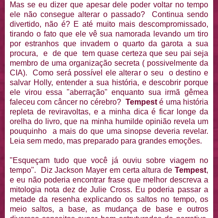
Mas se eu dizer que apesar dele poder voltar no tempo
ele não consegue alterar o passado? Continua sendo
divertido, não é? E até muito mais descompromissado,
tirando o fato que ele vê sua namorada levando um tiro
por estranhos que invadem o quarto da garota a sua
procura, e de que tem quase certeza que seu pai seja
membro de uma organização secreta ( possivelmente da
CIA). Como será possível ele alterar o seu o destino e
salvar Holly, entender a sua história, e descobrir porque
ele virou essa "aberração" enquanto sua irmã gêmea
faleceu com câncer no cérebro?
Tempest
é uma história
repleta de reviravoltas, e a minha dica é ficar longe da
orelha do livro, que na minha humilde opinião revela um
pouquinho a mais do que uma sinopse deveria revelar.
Leia sem medo, mas preparado para grandes emoções.
"Esqueçam tudo que você já ouviu sobre viagem no
tempo". Diz Jackson Mayer em certa altura de
Tempest
,
e eu não poderia encontrar frase que melhor descreva a
mitologia nota dez de Julie Cross. Eu poderia passar a
metade da resenha explicando os saltos no tempo, os
meio saltos, a base, as mudança de base e outros