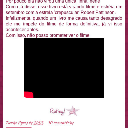
Por pouco ela não virou uma única linha! hehe
Como já disse, esse livro está virando filme e estréia em
setembro com a estrela 'crepuscular' Robert Pattinson.
Infelizmente, quando um livro me causa tanto desagrado
ele me impele do filme de forma definitiva, já vi isso
acontecer antes.
Com isso, não posso prometer ver o filme.
Denise Ayres
às
21:03
10 comentários