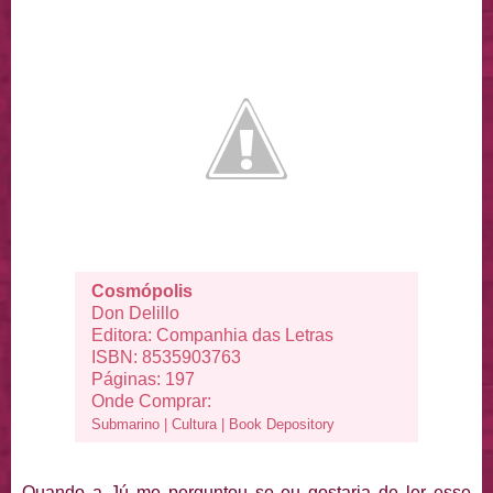
Cosmópolis
Don Delillo
Editora: Companhia das Letras
ISBN: 8535903763
Páginas: 197
Onde Comprar:
Submarino
|
Cultura
|
Book Depository
Quando a Jú me perguntou se eu gostaria de ler esse