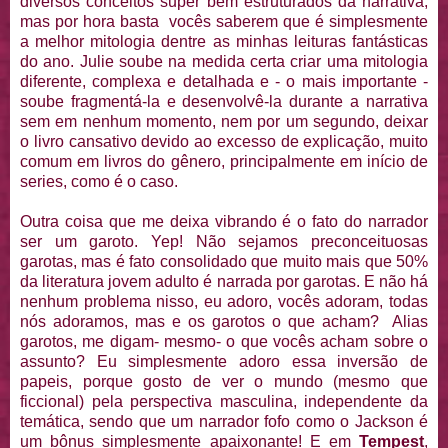
diversos conceitos super bem estruturados da narrativa,
mas por hora basta vocês saberem que é simplesmente
a melhor mitologia dentre as minhas leituras fantásticas
do ano. Julie soube na medida certa criar uma mitologia
diferente, complexa e detalhada e - o mais importante -
soube fragmentá-la e desenvolvê-la durante a narrativa
sem em nenhum momento, nem por um segundo, deixar
o livro cansativo devido ao excesso de explicação, muito
comum em livros do gênero, principalmente em início de
series, como é o caso.
Outra coisa que me deixa vibrando é o fato do narrador
ser um garoto. Yep! Não sejamos preconceituosas
garotas, mas é fato consolidado que muito mais que 50%
da literatura jovem adulto é narrada por garotas. E não há
nenhum problema nisso, eu adoro, vocês adoram, todas
nós adoramos, mas e os garotos o que acham? Alias
garotos, me digam- mesmo- o que vocês acham sobre o
assunto? Eu simplesmente adoro essa inversão de
papeis, porque gosto de ver o mundo (mesmo que
ficcional) pela perspectiva masculina, independente da
temática, sendo que um narrador fofo como o Jackson é
um bônus simplesmente apaixonante! E em
Tempest
,