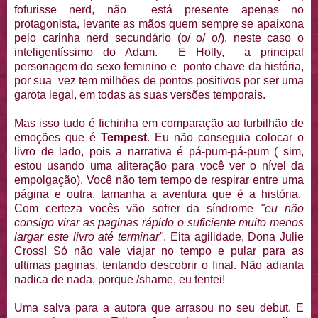
fofurisse nerd, não está presente apenas no
protagonista, levante as mãos quem sempre se apaixona
pelo carinha nerd secundário (o/ o/ o/), neste caso o
inteligentíssimo do Adam. E Holly, a principal
personagem do sexo feminino e ponto chave da história,
por sua vez tem milhões de pontos positivos por ser uma
garota legal, em todas as suas versões temporais.
Mas isso tudo é fichinha em comparação ao turbilhão de
emoções que é
Tempest
. Eu não conseguia colocar o
livro de lado, pois a narrativa é pá-pum-pá-pum ( sim,
estou usando uma aliteração para você ver o nível da
empolgação). Você não tem tempo de respirar entre uma
página e outra, tamanha a aventura que é a história.
Com certeza vocês vão sofrer da síndrome
"eu não
consigo virar as paginas rápido o suficiente muito menos
largar este livro até terminar"
. Eita agilidade, Dona Julie
Cross! Só não vale viajar no tempo e pular para as
ultimas paginas, tentando descobrir o final. Não adianta
nadica de nada, porque /shame, eu tentei!
Uma salva para a autora que arrasou no seu debut. E