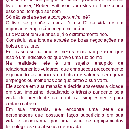
livro, pensei; "Robert Pattinson vai estrear o filme ainda
esse ano, tem que ser bom".
Só não sabia se seria
bom para mim
, né?
O livro se propõe a narrar 'o dia D' da vida de um
importante empresário mega milionário.
Eric Packer tem 28 anos e já é extremamente rico.
Constituiu sua fortuna através de boas negociações na
bolsa de valores.
Eric casou-se há poucos meses, mas não pensem que
isso é um indicativo de que vive uma lua de mel.
Na realidade, ele é um sujeito entupido de
relacionamentos vulgares, que enriqueceu precocemente
explorando as nuances da bolsa de valores, sem gerar
empregos ou melhorias aos que estão a sua volta.
Ele acorda em sua mansão e decide atravessar a cidade
em sua limousine, desafiando o trânsito pungente pela
visita do presidente da república, simplesmente para
cortar o cabelo.
Em sua travessia, ele encontra uma série de
personagens que possuem laços superficiais em sua
vida e acompanha por uma série de equipamentos
tecnológicos sua absoluta derrocada.