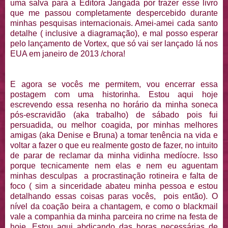
uma salva para a Editora Jangada por trazer esse livro
que me passou completamente despercebido durante
minhas pesquisas internacionais. Amei-amei cada santo
detalhe ( inclusive a diagramação), e mal posso esperar
pelo lançamento de Vortex, que só vai ser lançado lá nos
EUA em janeiro de 2013 /chora!
E agora se vocês me permitem, vou encerrar essa
postagem com uma historinha. Estou aqui hoje
escrevendo essa resenha no horário da minha soneca
pós-escravidão (aka trabalho) de sábado pois fui
persuadida, ou melhor coagida, por minhas melhores
amigas (aka Denise e Bruna) a tomar tenência na vida e
voltar a fazer o que eu realmente gosto de fazer, no intuito
de parar de reclamar da minha vidinha medíocre. Isso
porque tecnicamente nem elas e nem eu aguentam
minhas desculpas a procrastinação rotineira e falta de
foco ( sim a sinceridade abateu minha pessoa e estou
detalhando essas coisas paras vocês, pois então). O
nível da coação beira a chantagem, e como o blackmail
vale a companhia da minha parceira no crime na festa de
hoje. Estou aqui abdicando das horas necessárias de