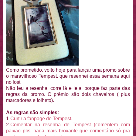
Como prometido, volto hoje para lançar uma promo sobre
o maravilhoso Tempest, que resenhei essa semana aqui
no lost.
Não leu a resenha, corre lá e leia, porque faz parte das
regras da promo. O prêmio são dois chaveiros ( plus
marcadores e folheto).
As regras são simples:
1-
Curtir a fanpage de Tempest.
2-
Comentar na resenha de Tempest (comentem com
paixão plis, nada mais broxante que comentário só pra