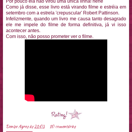
Por pouco ela não virou uma única linha! hehe
Como já disse, esse livro está virando filme e estréia em
setembro com a estrela 'crepuscular' Robert Pattinson.
Infelizmente, quando um livro me causa tanto desagrado
ele me impele do filme de forma definitiva, já vi isso
acontecer antes.
Com isso, não posso prometer ver o filme.
Denise Ayres
às
21:03
10 comentários