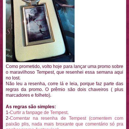
Como prometido, volto hoje para lançar uma promo sobre
o maravilhoso Tempest, que resenhei essa semana aqui
no lost.
Não leu a resenha, corre lá e leia, porque faz parte das
regras da promo. O prêmio são dois chaveiros ( plus
marcadores e folheto).
As regras são simples:
1-
Curtir a fanpage de Tempest.
2-
Comentar na resenha de Tempest (comentem com
paixão plis, nada mais broxante que comentário só pra