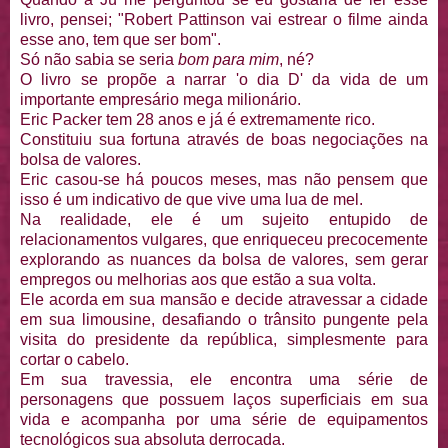
livro, pensei; "Robert Pattinson vai estrear o filme ainda
esse ano, tem que ser bom".
Só não sabia se seria
bom para mim
, né?
O livro se propõe a narrar 'o dia D' da vida de um
importante empresário mega milionário.
Eric Packer tem 28 anos e já é extremamente rico.
Constituiu sua fortuna através de boas negociações na
bolsa de valores.
Eric casou-se há poucos meses, mas não pensem que
isso é um indicativo de que vive uma lua de mel.
Na realidade, ele é um sujeito entupido de
relacionamentos vulgares, que enriqueceu precocemente
explorando as nuances da bolsa de valores, sem gerar
empregos ou melhorias aos que estão a sua volta.
Ele acorda em sua mansão e decide atravessar a cidade
em sua limousine, desafiando o trânsito pungente pela
visita do presidente da república, simplesmente para
cortar o cabelo.
Em sua travessia, ele encontra uma série de
personagens que possuem laços superficiais em sua
vida e acompanha por uma série de equipamentos
tecnológicos sua absoluta derrocada.