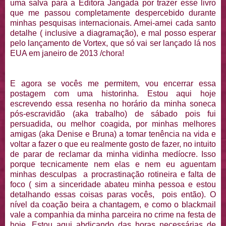
uma salva para a Editora Jangada por trazer esse livro
que me passou completamente despercebido durante
minhas pesquisas internacionais. Amei-amei cada santo
detalhe ( inclusive a diagramação), e mal posso esperar
pelo lançamento de Vortex, que só vai ser lançado lá nos
EUA em janeiro de 2013 /chora!
E agora se vocês me permitem, vou encerrar essa
postagem com uma historinha. Estou aqui hoje
escrevendo essa resenha no horário da minha soneca
pós-escravidão (aka trabalho) de sábado pois fui
persuadida, ou melhor coagida, por minhas melhores
amigas (aka Denise e Bruna) a tomar tenência na vida e
voltar a fazer o que eu realmente gosto de fazer, no intuito
de parar de reclamar da minha vidinha medíocre. Isso
porque tecnicamente nem elas e nem eu aguentam
minhas desculpas a procrastinação rotineira e falta de
foco ( sim a sinceridade abateu minha pessoa e estou
detalhando essas coisas paras vocês, pois então). O
nível da coação beira a chantagem, e como o blackmail
vale a companhia da minha parceira no crime na festa de
hoje. Estou aqui abdicando das horas necessárias de