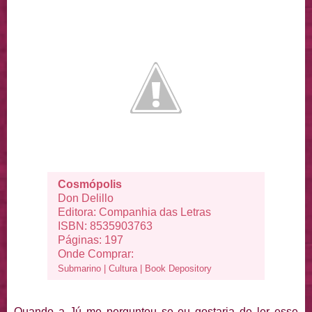
Cosmópolis
Don Delillo
Editora: Companhia das Letras
ISBN: 8535903763
Páginas: 197
Onde Comprar:
Submarino
|
Cultura
|
Book Depository
Quando a Jú me perguntou se eu gostaria de ler esse