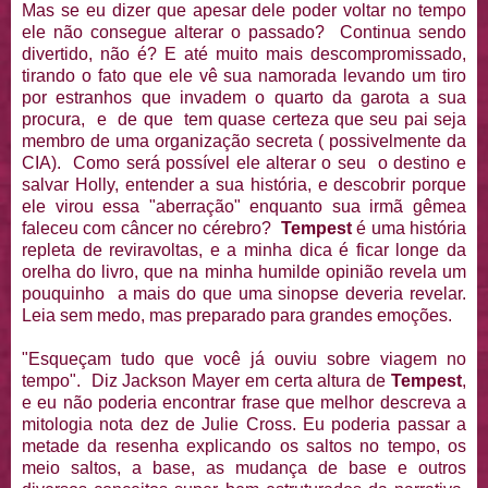
Mas se eu dizer que apesar dele poder voltar no tempo
ele não consegue alterar o passado? Continua sendo
divertido, não é? E até muito mais descompromissado,
tirando o fato que ele vê sua namorada levando um tiro
por estranhos que invadem o quarto da garota a sua
procura, e de que tem quase certeza que seu pai seja
membro de uma organização secreta ( possivelmente da
CIA). Como será possível ele alterar o seu o destino e
salvar Holly, entender a sua história, e descobrir porque
ele virou essa "aberração" enquanto sua irmã gêmea
faleceu com câncer no cérebro?
Tempest
é uma história
repleta de reviravoltas, e a minha dica é ficar longe da
orelha do livro, que na minha humilde opinião revela um
pouquinho a mais do que uma sinopse deveria revelar.
Leia sem medo, mas preparado para grandes emoções.
"Esqueçam tudo que você já ouviu sobre viagem no
tempo". Diz Jackson Mayer em certa altura de
Tempest
,
e eu não poderia encontrar frase que melhor descreva a
mitologia nota dez de Julie Cross. Eu poderia passar a
metade da resenha explicando os saltos no tempo, os
meio saltos, a base, as mudança de base e outros