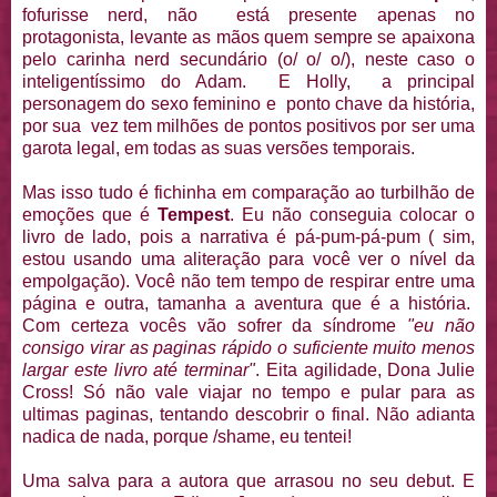
fofurisse nerd, não está presente apenas no
protagonista, levante as mãos quem sempre se apaixona
pelo carinha nerd secundário (o/ o/ o/), neste caso o
inteligentíssimo do Adam. E Holly, a principal
personagem do sexo feminino e ponto chave da história,
por sua vez tem milhões de pontos positivos por ser uma
garota legal, em todas as suas versões temporais.
Mas isso tudo é fichinha em comparação ao turbilhão de
emoções que é
Tempest
. Eu não conseguia colocar o
livro de lado, pois a narrativa é pá-pum-pá-pum ( sim,
estou usando uma aliteração para você ver o nível da
empolgação). Você não tem tempo de respirar entre uma
página e outra, tamanha a aventura que é a história.
Com certeza vocês vão sofrer da síndrome
"eu não
consigo virar as paginas rápido o suficiente muito menos
largar este livro até terminar"
. Eita agilidade, Dona Julie
Cross! Só não vale viajar no tempo e pular para as
ultimas paginas, tentando descobrir o final. Não adianta
nadica de nada, porque /shame, eu tentei!
Uma salva para a autora que arrasou no seu debut. E