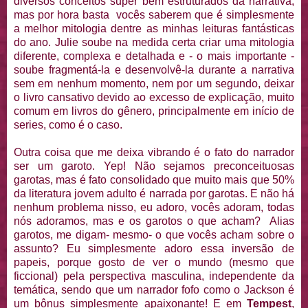
diversos conceitos super bem estruturados da narrativa,
mas por hora basta vocês saberem que é simplesmente
a melhor mitologia dentre as minhas leituras fantásticas
do ano. Julie soube na medida certa criar uma mitologia
diferente, complexa e detalhada e - o mais importante -
soube fragmentá-la e desenvolvê-la durante a narrativa
sem em nenhum momento, nem por um segundo, deixar
o livro cansativo devido ao excesso de explicação, muito
comum em livros do gênero, principalmente em início de
series, como é o caso.
Outra coisa que me deixa vibrando é o fato do narrador
ser um garoto. Yep! Não sejamos preconceituosas
garotas, mas é fato consolidado que muito mais que 50%
da literatura jovem adulto é narrada por garotas. E não há
nenhum problema nisso, eu adoro, vocês adoram, todas
nós adoramos, mas e os garotos o que acham? Alias
garotos, me digam- mesmo- o que vocês acham sobre o
assunto? Eu simplesmente adoro essa inversão de
papeis, porque gosto de ver o mundo (mesmo que
ficcional) pela perspectiva masculina, independente da
temática, sendo que um narrador fofo como o Jackson é
um bônus simplesmente apaixonante! E em
Tempest
,