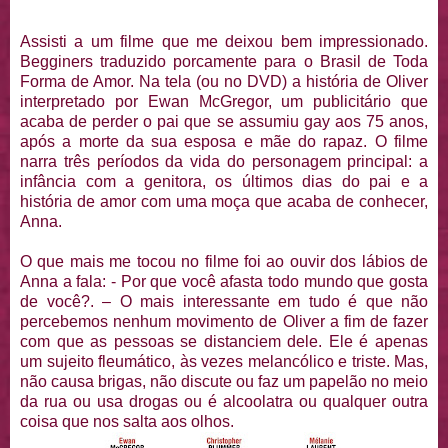
Assisti a um filme que me deixou bem impressionado.
Begginers traduzido porcamente para o Brasil de Toda
Forma de Amor. Na tela (ou no DVD) a história de Oliver
interpretado por Ewan McGregor, um publicitário que
acaba de perder o pai que se assumiu gay aos 75 anos,
após a morte da sua esposa e mãe do rapaz. O filme
narra três períodos da vida do personagem principal: a
infância com a genitora, os últimos dias do pai e a
história de amor com uma moça que acaba de conhecer,
Anna.
O que mais me tocou no filme foi ao ouvir dos lábios de
Anna a fala: - Por que você afasta todo mundo que gosta
de você?. – O mais interessante em tudo é que não
percebemos nenhum movimento de Oliver a fim de fazer
com que as pessoas se distanciem dele. Ele é apenas
um sujeito fleumático, às vezes melancólico e triste. Mas,
não causa brigas, não discute ou faz um papelão no meio
da rua ou usa drogas ou é alcoolatra ou qualquer outra
coisa que nos salta aos olhos.