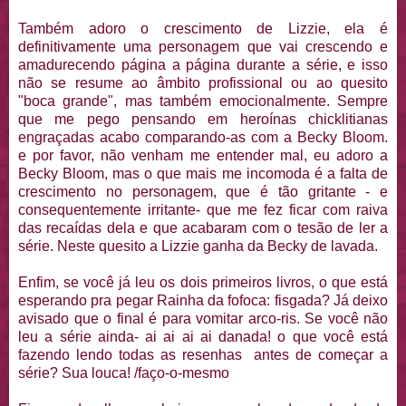
Também adoro o crescimento de Lizzie, ela é
definitivamente uma personagem que vai crescendo e
amadurecendo página a página durante a série, e isso
não se resume ao âmbito profissional ou ao quesito
"boca grande", mas também emocionalmente. Sempre
que me pego pensando em heroínas chicklitianas
engraçadas acabo comparando-as com a Becky Bloom.
e por favor, não venham me entender mal, eu adoro a
Becky Bloom, mas o que mais me incomoda é a falta de
crescimento no personagem, que é tão gritante - e
consequentemente irritante- que me fez ficar com raiva
das recaídas dela e que acabaram com o tesão de ler a
série. Neste quesito a Lizzie ganha da Becky de lavada.
Enfim, se você já leu os dois primeiros livros, o que está
esperando pra pegar Rainha da fofoca: fisgada? Já deixo
avisado que o final é para vomitar arco-ris. Se você não
leu a série ainda- ai ai ai ai danada! o que você está
fazendo lendo todas as resenhas antes de começar a
série? Sua louca! /faço-o-mesmo