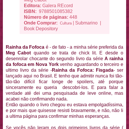
Editora:
Galera REcord
ISBN:
9788501085382
Número de páginas:
448
Onde Comprar:
|
Submarino
|
Cultura
Book Depository
Rainha da Fofoca
é - de fato - a minha série preferida da
Meg Cabot
quando se trata de chick lit. E desde o
desenrolar chocante do segundo livro da série
A rainha
da fofoca em Nova York
venho aguardando o terceiro e
ultimo livro da série -
Rainha da Fofoca: Fisgada
- ser
lançado aqui no Brasil. E tenho que admitir nunca foi tão-
tão-tão difícil ficar longe de spoilers, até porque
sinceramente eu queria descobri-los. E para falar a
verdade até dei uma pesquisada de leve online, mas
acabei não confirmando nada.
Então quando o livro chegou eu estava empolgadíssima,
e por mais que quisesse resisti bravamente, e não, não li
a ultima página para confirmar minhas esperanças.
Se vocês não leram os dois primeiros livros da série (