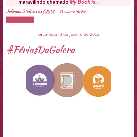
maravilindo chamado
My Book is..
Julianna Steffens
às
08:19
11 comentários
Compartilhar
terça-feira, 3 de janeiro de 2012
#FériasDaGalera