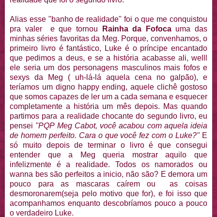
Alias esse "banho de realidade" foi o que me conquistou
pra valer e que tornou
Rainha da Fofoca
uma das
minhas séries favoritas da Meg. Porque, convenhamos, o
primeiro livro é fantástico, Luke é o príncipe encantado
que pedimos a deus, e se a história acabasse ali, welll
ele seria um dos personagens masculinos mais fofos e
sexys da Meg ( uh-lá-lá aquela cena no galpão), e
teríamos um digno happy ending, aquele clichê gostoso
que somos capazes de ler um a cada semana e esquecer
completamente a história um mês depois. Mas quando
partimos para a realidade chocante do segundo livro, eu
pensei
"PQP Meg Cabot, você acabou com aquela ideia
de homem perfeito. Cara o que você fez com o Luke?"
E
só muito depois de terminar o livro é que consegui
entender que a Meg queria mostrar aquilo que
infelizmente é a realidade. Todos os namorados ou
wanna bes são perfeitos a inicio, não são? E demora um
pouco para as mascaras caírem ou as coisas
desmoronarem(seja pelo motivo que for), e foi isso que
acompanhamos enquanto descobríamos pouco a pouco
o verdadeiro Luke.