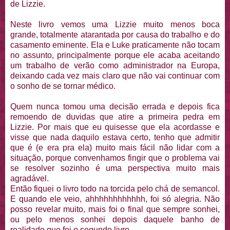
de Lizzie.
Neste livro vemos uma Lizzie muito menos boca
grande, totalmente atarantada por causa do trabalho e do
casamento eminente. Ela e Luke praticamente não tocam
no assunto, principalmente porque ele acaba aceitando
um trabalho de verão como administrador na Europa,
deixando cada vez mais claro que não vai continuar com
o sonho de se tornar médico.
Quem nunca tomou uma decisão errada e depois fica
remoendo de duvidas que atire a primeira pedra em
Lizzie. Por mais que eu quisesse que ela acordasse e
visse que nada daquilo estava certo, tenho que admitir
que é (e era pra ela) muito mais fácil não lidar com a
situação, porque convenhamos fingir que o problema vai
se resolver sozinho é uma perspectiva muito mais
agradável.
Então fiquei o livro todo na torcida pelo chá de semancol.
E quando ele veio, ahhhhhhhhhhhh, foi só alegria. Não
posso revelar muito, mais foi o final que sempre sonhei,
ou pelo menos sonhei depois daquele banho de
realidade que foi o segundo livro.