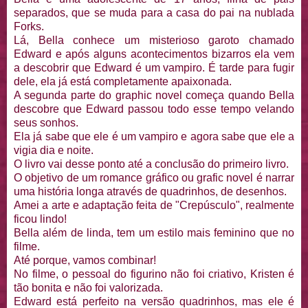
separados, que se muda para a casa do pai na nublada
Forks.
Lá, Bella conhece um misterioso garoto chamado
Edward e após alguns acontecimentos bizarros ela vem
a descobrir que Edward é um vampiro. É tarde para fugir
dele, ela já está completamente apaixonada.
A segunda parte do graphic novel começa quando Bella
descobre que Edward passou todo esse tempo velando
seus sonhos.
Ela já sabe que ele é um vampiro e agora sabe que ele a
vigia dia e noite.
O livro vai desse ponto até a conclusão do primeiro livro.
O objetivo de um romance gráfico ou grafic novel é narrar
uma história longa através de quadrinhos, de desenhos.
Amei a arte e adaptação feita de "Crepúsculo", realmente
ficou lindo!
Bella além de linda, tem um estilo mais feminino que no
filme.
Até porque, vamos combinar!
No filme, o pessoal do figurino não foi criativo, Kristen é
tão bonita e não foi valorizada.
Edward está perfeito na versão quadrinhos, mas ele é