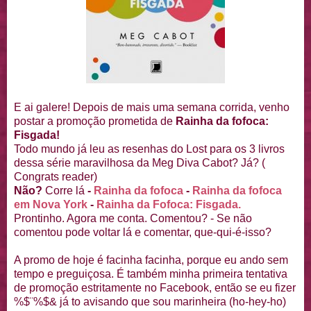
E ai galere! Depois de mais uma semana corrida, venho
postar a promoção prometida de
Rainha da fofoca:
Fisgada!
Todo mundo já leu as resenhas do Lost para os 3 livros
dessa série maravilhosa da Meg Diva Cabot? Já? (
Congrats reader)
Não?
Corre lá
-
Rainha da fofoca
-
Rainha da fofoca
em Nova York
-
Rainha da Fofoca: Fisgada.
Prontinho. Agora me conta. Comentou? - Se não
comentou pode voltar lá e comentar, que-qui-é-isso?
A promo de hoje é facinha facinha, porque eu ando sem
tempo e preguiçosa. É também minha primeira tentativa
de promoção estritamente no Facebook, então se eu fizer
%$¨%$& já to avisando que sou marinheira (ho-hey-ho)