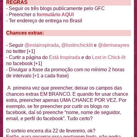
REGRAS
- Seguir os três blogs publicamente pelo GFC
- Preencher o
formulário AQUI
- Ter endereço de entrega no Brasil
Chances extras:
- Seguir
@estainspirada
,
@lostinchicklit
e
@deniseayres
no twitter [+1]
- Curtir a página do
Está Inspirada
e do
Lost in Chick-lit
no facebook [+1]
- Divulgar a frase da promoção com no mínimo 2 horas
de intervalo [+1 a cada frase]
A primeira vez que preencher, deixar os campos das
chances extras EM BRANCO. E quando for usar chance
extra, preencher apenas UMA CHANCE POR VEZ. Por
exemplo, se for preencher por curtir os blogs no
facebook, daí só preenche “nome, nome de seguidor,
email, e perfil do facebook”. Tudo certo?
O sorteio encerra dia 22 de fevereiro, ok?
Então, para encerrar essa postagem linda, não podia