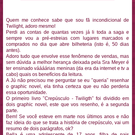
Quem me conhece sabe que sou fã incondicional de
Twilight, adoro mesmo!
Perdi as contas de quantas vezes já li toda a saga e
sempre vou a pré-estreias com lugares marcados e
comprados no dia que abre bilheteria (isto é, 50 dias
antes).
Adoro tudo que envolve esse fenômeno de vendas, mas
sem dúvida a melhor herança deixada pela Sra Meyer é
ter ensinado váááárias meninas (da era da internet e tv a
cabo) quais os benefícios da leitura.
A Jú não precisou me perguntar se eu "queria" resenhar
o graphic novel, ela tinha certeza que eu não perderia
essa oportunidade.
O primeiro livro "Crepúsculo - Twiligth" foi dividido em
dois graphic novel, este que vos resenho, é a segunda
parte.
Bem! Se você esteve em marte nos últimos anos e não
faz ideia do que se trata a história de crepúsculo, vai um
resumo de dois parágrafos, ok?
Bella é uma adolescente de 17 anos, filha de pais