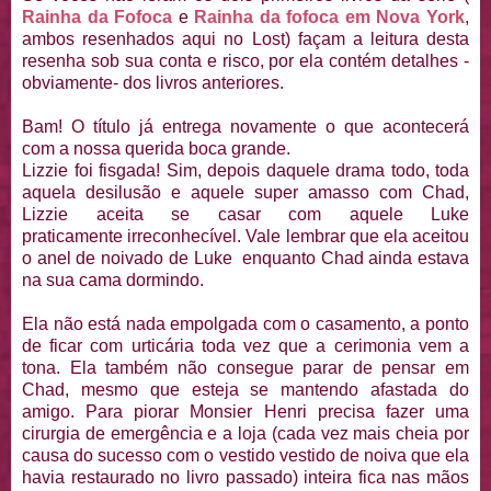
Rainha da Fofoca
e
Rainha da fofoca em Nova York
,
ambos resenhados aqui no Lost) façam a leitura desta
resenha sob sua conta e risco, por ela contém detalhes -
obviamente- dos livros anteriores.
Bam! O título já entrega novamente o que acontecerá
com a nossa querida boca grande.
Lizzie foi fisgada! Sim, depois daquele drama todo, toda
aquela desilusão e aquele super amasso com Chad,
Lizzie aceita se casar com aquele Luke
praticamente irreconhecível. Vale lembrar que ela aceitou
o anel de noivado de Luke enquanto Chad ainda estava
na sua cama dormindo.
Ela não está nada empolgada com o casamento, a ponto
de ficar com urticária toda vez que a cerimonia vem a
tona. Ela também não consegue parar de pensar em
Chad, mesmo que esteja se mantendo afastada do
amigo. Para piorar Monsier Henri precisa fazer uma
cirurgia de emergência e a loja (cada vez mais cheia por
causa do sucesso com o vestido vestido de noiva que ela
havia restaurado no livro passado) inteira fica nas mãos