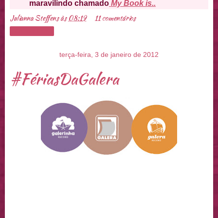
maravilindo chamado
My Book is..
Julianna Steffens
às
08:19
11 comentários
Compartilhar
terça-feira, 3 de janeiro de 2012
#FériasDaGalera