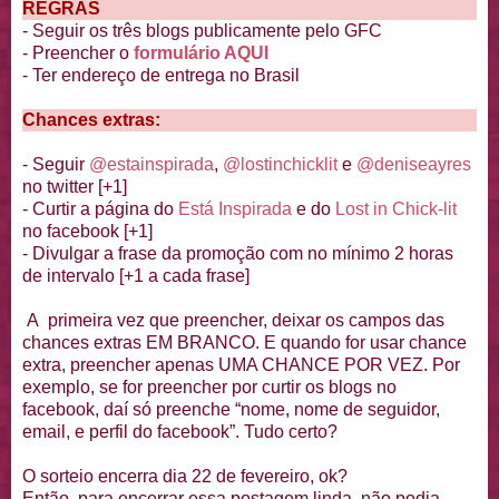
REGRAS
- Seguir os três blogs publicamente pelo GFC
- Preencher o
formulário AQUI
- Ter endereço de entrega no Brasil
Chances extras:
- Seguir
@estainspirada
,
@lostinchicklit
e
@deniseayres
no twitter [+1]
- Curtir a página do
Está Inspirada
e do
Lost in Chick-lit
no facebook [+1]
- Divulgar a frase da promoção com no mínimo 2 horas
de intervalo [+1 a cada frase]
A primeira vez que preencher, deixar os campos das
chances extras EM BRANCO. E quando for usar chance
extra, preencher apenas UMA CHANCE POR VEZ. Por
exemplo, se for preencher por curtir os blogs no
facebook, daí só preenche “nome, nome de seguidor,
email, e perfil do facebook”. Tudo certo?
O sorteio encerra dia 22 de fevereiro, ok?
Então, para encerrar essa postagem linda, não podia