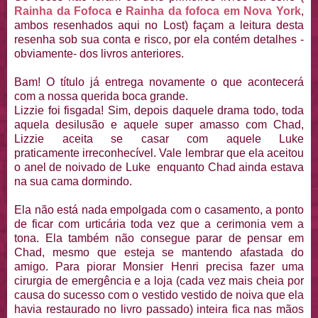
Rainha da Fofoca
e
Rainha da fofoca em Nova York
,
ambos resenhados aqui no Lost) façam a leitura desta
resenha sob sua conta e risco, por ela contém detalhes -
obviamente- dos livros anteriores.
Bam! O título já entrega novamente o que acontecerá
com a nossa querida boca grande.
Lizzie foi fisgada! Sim, depois daquele drama todo, toda
aquela desilusão e aquele super amasso com Chad,
Lizzie aceita se casar com aquele Luke
praticamente irreconhecível. Vale lembrar que ela aceitou
o anel de noivado de Luke enquanto Chad ainda estava
na sua cama dormindo.
Ela não está nada empolgada com o casamento, a ponto
de ficar com urticária toda vez que a cerimonia vem a
tona. Ela também não consegue parar de pensar em
Chad, mesmo que esteja se mantendo afastada do
amigo. Para piorar Monsier Henri precisa fazer uma
cirurgia de emergência e a loja (cada vez mais cheia por
causa do sucesso com o vestido vestido de noiva que ela
havia restaurado no livro passado) inteira fica nas mãos