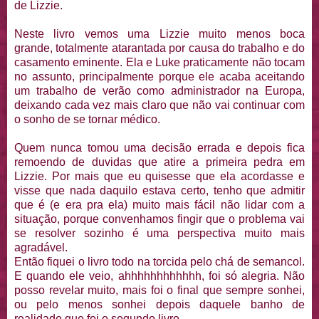
de Lizzie.
Neste livro vemos uma Lizzie muito menos boca
grande, totalmente atarantada por causa do trabalho e do
casamento eminente. Ela e Luke praticamente não tocam
no assunto, principalmente porque ele acaba aceitando
um trabalho de verão como administrador na Europa,
deixando cada vez mais claro que não vai continuar com
o sonho de se tornar médico.
Quem nunca tomou uma decisão errada e depois fica
remoendo de duvidas que atire a primeira pedra em
Lizzie. Por mais que eu quisesse que ela acordasse e
visse que nada daquilo estava certo, tenho que admitir
que é (e era pra ela) muito mais fácil não lidar com a
situação, porque convenhamos fingir que o problema vai
se resolver sozinho é uma perspectiva muito mais
agradável.
Então fiquei o livro todo na torcida pelo chá de semancol.
E quando ele veio, ahhhhhhhhhhhh, foi só alegria. Não
posso revelar muito, mais foi o final que sempre sonhei,
ou pelo menos sonhei depois daquele banho de
realidade que foi o segundo livro.