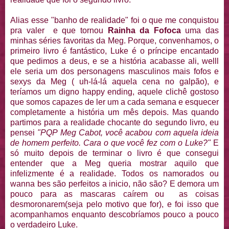
Alias esse "banho de realidade" foi o que me conquistou
pra valer e que tornou
Rainha da Fofoca
uma das
minhas séries favoritas da Meg. Porque, convenhamos, o
primeiro livro é fantástico, Luke é o príncipe encantado
que pedimos a deus, e se a história acabasse ali, welll
ele seria um dos personagens masculinos mais fofos e
sexys da Meg ( uh-lá-lá aquela cena no galpão), e
teríamos um digno happy ending, aquele clichê gostoso
que somos capazes de ler um a cada semana e esquecer
completamente a história um mês depois. Mas quando
partimos para a realidade chocante do segundo livro, eu
pensei
"PQP Meg Cabot, você acabou com aquela ideia
de homem perfeito. Cara o que você fez com o Luke?"
E
só muito depois de terminar o livro é que consegui
entender que a Meg queria mostrar aquilo que
infelizmente é a realidade. Todos os namorados ou
wanna bes são perfeitos a inicio, não são? E demora um
pouco para as mascaras caírem ou as coisas
desmoronarem(seja pelo motivo que for), e foi isso que
acompanhamos enquanto descobríamos pouco a pouco
o verdadeiro Luke.