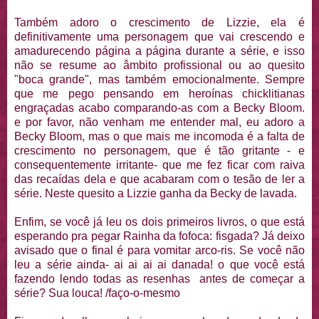
Também adoro o crescimento de Lizzie, ela é
definitivamente uma personagem que vai crescendo e
amadurecendo página a página durante a série, e isso
não se resume ao âmbito profissional ou ao quesito
"boca grande", mas também emocionalmente. Sempre
que me pego pensando em heroínas chicklitianas
engraçadas acabo comparando-as com a Becky Bloom.
e por favor, não venham me entender mal, eu adoro a
Becky Bloom, mas o que mais me incomoda é a falta de
crescimento no personagem, que é tão gritante - e
consequentemente irritante- que me fez ficar com raiva
das recaídas dela e que acabaram com o tesão de ler a
série. Neste quesito a Lizzie ganha da Becky de lavada.
Enfim, se você já leu os dois primeiros livros, o que está
esperando pra pegar Rainha da fofoca: fisgada? Já deixo
avisado que o final é para vomitar arco-ris. Se você não
leu a série ainda- ai ai ai ai danada! o que você está
fazendo lendo todas as resenhas antes de começar a
série? Sua louca! /faço-o-mesmo