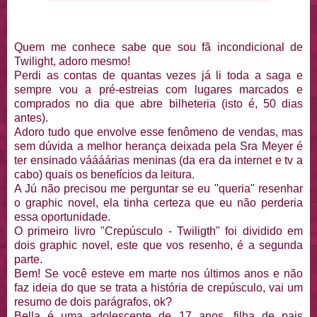
Quem me conhece sabe que sou fã incondicional de
Twilight, adoro mesmo!
Perdi as contas de quantas vezes já li toda a saga e
sempre vou a pré-estreias com lugares marcados e
comprados no dia que abre bilheteria (isto é, 50 dias
antes).
Adoro tudo que envolve esse fenômeno de vendas, mas
sem dúvida a melhor herança deixada pela Sra Meyer é
ter ensinado váááárias meninas (da era da internet e tv a
cabo) quais os benefícios da leitura.
A Jú não precisou me perguntar se eu "queria" resenhar
o graphic novel, ela tinha certeza que eu não perderia
essa oportunidade.
O primeiro livro "Crepúsculo - Twiligth" foi dividido em
dois graphic novel, este que vos resenho, é a segunda
parte.
Bem! Se você esteve em marte nos últimos anos e não
faz ideia do que se trata a história de crepúsculo, vai um
resumo de dois parágrafos, ok?
Bella é uma adolescente de 17 anos, filha de pais