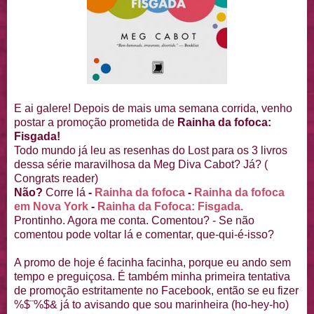
E ai galere! Depois de mais uma semana corrida, venho
postar a promoção prometida de
Rainha da fofoca:
Fisgada!
Todo mundo já leu as resenhas do Lost para os 3 livros
dessa série maravilhosa da Meg Diva Cabot? Já? (
Congrats reader)
Não?
Corre lá
-
Rainha da fofoca
-
Rainha da fofoca
em Nova York
-
Rainha da Fofoca: Fisgada.
Prontinho. Agora me conta. Comentou? - Se não
comentou pode voltar lá e comentar, que-qui-é-isso?
A promo de hoje é facinha facinha, porque eu ando sem
tempo e preguiçosa. É também minha primeira tentativa
de promoção estritamente no Facebook, então se eu fizer
%$¨%$& já to avisando que sou marinheira (ho-hey-ho)