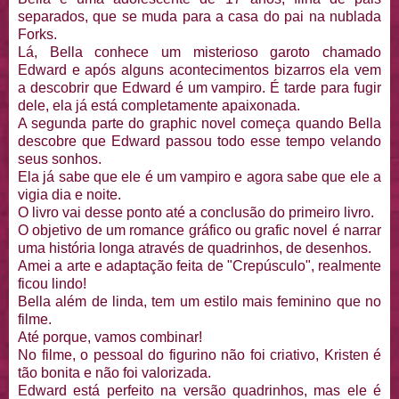
separados, que se muda para a casa do pai na nublada
Forks.
Lá, Bella conhece um misterioso garoto chamado
Edward e após alguns acontecimentos bizarros ela vem
a descobrir que Edward é um vampiro. É tarde para fugir
dele, ela já está completamente apaixonada.
A segunda parte do graphic novel começa quando Bella
descobre que Edward passou todo esse tempo velando
seus sonhos.
Ela já sabe que ele é um vampiro e agora sabe que ele a
vigia dia e noite.
O livro vai desse ponto até a conclusão do primeiro livro.
O objetivo de um romance gráfico ou grafic novel é narrar
uma história longa através de quadrinhos, de desenhos.
Amei a arte e adaptação feita de "Crepúsculo", realmente
ficou lindo!
Bella além de linda, tem um estilo mais feminino que no
filme.
Até porque, vamos combinar!
No filme, o pessoal do figurino não foi criativo, Kristen é
tão bonita e não foi valorizada.
Edward está perfeito na versão quadrinhos, mas ele é