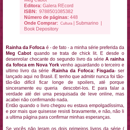
Editora:
Galera REcord
ISBN:
9788501085382
Número de páginas:
448
Onde Comprar:
|
Submarino
|
Cultura
Book Depository
Rainha da Fofoca
é - de fato - a minha série preferida da
Meg Cabot
quando se trata de chick lit. E desde o
desenrolar chocante do segundo livro da série
A rainha
da fofoca em Nova York
venho aguardando o terceiro e
ultimo livro da série -
Rainha da Fofoca: Fisgada
- ser
lançado aqui no Brasil. E tenho que admitir nunca foi tão-
tão-tão difícil ficar longe de spoilers, até porque
sinceramente eu queria descobri-los. E para falar a
verdade até dei uma pesquisada de leve online, mas
acabei não confirmando nada.
Então quando o livro chegou eu estava empolgadíssima,
e por mais que quisesse resisti bravamente, e não, não li
a ultima página para confirmar minhas esperanças.
Se vocês não leram os dois primeiros livros da série (