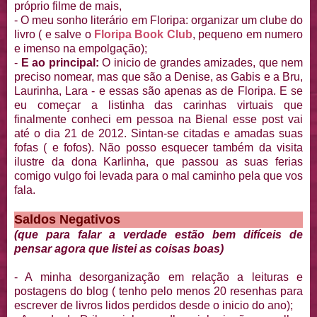
próprio filme de mais,
- O meu sonho literário em Floripa: organizar um clube do
livro ( e salve o
Floripa Book Club
, pequeno em numero
e imenso na empolgação);
-
E ao principal:
O inicio de grandes amizades, que nem
preciso nomear, mas que são a Denise, as Gabis e a Bru,
Laurinha, Lara - e essas são apenas as de Floripa. E se
eu começar a listinha das carinhas virtuais que
finalmente conheci em pessoa na Bienal esse post vai
até o dia 21 de 2012. Sintan-se citadas e amadas suas
fofas ( e fofos). Não posso esquecer também da visita
ilustre da dona Karlinha, que passou as suas ferias
comigo vulgo foi levada para o mal caminho pela que vos
fala.
Saldos Negativos
(que para falar a verdade estão bem difíceis de
pensar agora que listei as coisas boas)
- A minha desorganização em relação a leituras e
postagens do blog ( tenho pelo menos 20 resenhas para
escrever de livros lidos perdidos desde o inicio do ano);