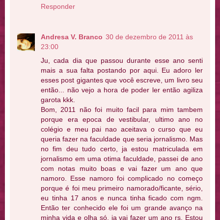
Responder
Andresa V. Branco
30 de dezembro de 2011 às
23:00
Ju, cada dia que passou durante esse ano senti
mais a sua falta postando por aqui. Eu adoro ler
esses post gigantes que você escreve, um livro seu
então... não vejo a hora de poder ler então agiliza
garota kkk.
Bom, 2011 não foi muito facil para mim tambem
porque era epoca de vestibular, ultimo ano no
colégio e meu pai nao aceitava o curso que eu
queria fazer na faculdade que seria jornalismo. Mas
no fim deu tudo certo, ja estou matriculada em
jornalismo em uma otima faculdade, passei de ano
com notas muito boas e vai fazer um ano que
namoro. Esse namoro foi complicado no começo
porque é foi meu primeiro namorado/ficante, sério,
eu tinha 17 anos e nunca tinha ficado com ngm.
Então ter conhecido ele foi um grande avanço na
minha vida e olha só, ja vai fazer um ano rs. Estou