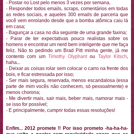
- Postar no Lost pelo menos 3 vezes por semana,
- Responder todos emails, scraps, comentários em todas
as redes sociais, e aqueles 300 emails de parceria que
você vem enrolando desde que a bomba atômica caiu lá
em casa;
- Bagunçar a casa no dia seguinte de uma grande faxina;
- Parar de ter expectativas pouco realistas sobre os
homens e encontrar um nerd bem inteligente que me faça
feliz. Não to pedindo um Brad Pitt minha gente, já me
contento com um
Timothy Olyphant
ou
Taylor Kitsch
,
haha...
- Deixar as coisas rolar sem colocar o carro na frente dos
bois, e ficar estressada por isso;
- Ser mais segura, reservada, menos escandalosa (essa
parte de mim vocês não conhecem, só pessoalmente) e
menos chorona;
- Me divertir mais, sair mais, beber mais, namorar mais -
se isso for possível;
- E principalmente, cumprir todas essas resoluções!
Enfim... 2012 promete !! Por isso prometo -ha-ha-ha-