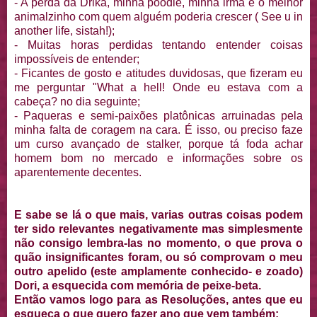
- A perda da Drika, minha poodle, minha irmã e o melhor
animalzinho com quem alguém poderia crescer ( See u in
another life, sistah!);
- Muitas horas perdidas tentando entender coisas
impossíveis de entender;
- Ficantes de gosto e atitudes duvidosas, que fizeram eu
me perguntar "What a hell! Onde eu estava com a
cabeça? no dia seguinte;
- Paqueras e semi-paixões platônicas arruinadas pela
minha falta de coragem na cara. É isso, ou preciso faze
um curso avançado de stalker, porque tá foda achar
homem bom no mercado e informações sobre os
aparentemente decentes.
E sabe se lá o que mais, varias outras coisas podem
ter sido relevantes negativamente mas simplesmente
não consigo lembra-las no momento, o que prova o
quão insignificantes foram, ou só comprovam o meu
outro apelido (este amplamente conhecido- e zoado)
Dori, a esquecida com memória de peixe-beta.
Então vamos logo para as Resoluções, antes que eu
esqueça o que quero fazer ano que vem também: