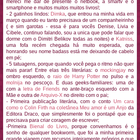
mereci me dar de presente o netbook, a smartv e o
smartphone e muitos muitos muitos livros!;
- 2 gatinhos lindos:
Dimka
, que entrou na minha vida em
março quando eu tanto precisava de um companheirinho
( e sim garotas - essa é para vocês Denise, Livia e
Cibele, continuo falando, sou a unica que pode falar que
dorme com o Dimitri Belikov todas as noites) e
Katniss
,
uma fofa recém chegada há muito esperada, que
honrando seu nome badass está me deixando de cabelo
em pé;
- 5 tatuagens, porque quando você pega o ritmo não quer
mais parar! Entre elas três literárias: o
mockingjay
no
ombro esquerdo, o
raio de Harry Potter
no pulso e a
molnija
no pescoço. E duas geeks-familiares: uma de
com a
letra de Friends
no ante-braço esquerdo com a
Mãe e outra de
Arquivo-X
no direito com o pai;
- Primeira publicação literária, com o conto
Um cara
como o Colin Firth na coletânea Meu amor é um Anjo
da
Editora Draco, que simplesmente foi o pontapé que eu
precisava para criar coragem de escrever;
-Primeira
Bienal do Livro
, porque convenhamos é o
sonho de qualquer bookworm, que foi a minha primeira
grande viagem com recursos inteiramente próprios e que