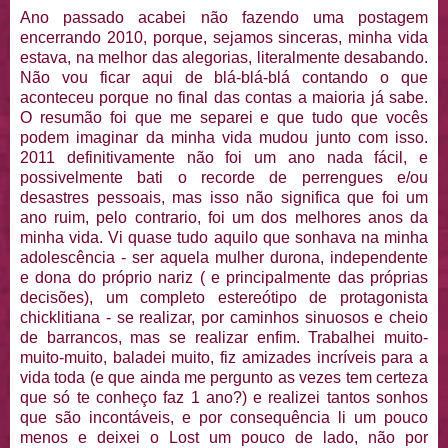
Ano passado acabei não fazendo uma postagem
encerrando 2010, porque, sejamos sinceras, minha vida
estava, na melhor das alegorias, literalmente desabando.
Não vou ficar aqui de blá-blá-blá contando o que
aconteceu porque no final das contas a maioria já sabe.
O resumão foi que me separei e que tudo que vocês
podem imaginar da minha vida mudou junto com isso.
2011 definitivamente não foi um ano nada fácil, e
possivelmente bati o recorde de perrengues e/ou
desastres pessoais, mas isso não significa que foi um
ano ruim, pelo contrario, foi um dos melhores anos da
minha vida. Vi quase tudo aquilo que sonhava na minha
adolescência - ser aquela mulher durona, independente
e dona do próprio nariz ( e principalmente das próprias
decisões), um completo estereótipo de protagonista
chicklitiana - se realizar, por caminhos sinuosos e cheio
de barrancos, mas se realizar enfim. Trabalhei muito-
muito-muito, baladei muito, fiz amizades incríveis para a
vida toda (e que ainda me pergunto as vezes tem certeza
que só te conheço faz 1 ano?) e realizei tantos sonhos
que são incontáveis, e por consequência li um pouco
menos e deixei o Lost um pouco de lado, não por