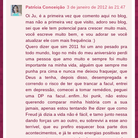
Patrícia Conceição
3 de janeiro de 2012 às 21:47
Oi Ju, é a primeira vez que comento aqui no blog,
mas não a primeira vez que visito, adoro seu blog,
sei que ele tem potencial para crescer muito mais,
você escreve muito bem, e vou adorar se você
atualizar ele com mais frequência :)
Quero dizer que sim 2011 foi um ano pesado pra
todo mundo, logo no mês do meu aniversário perdi
uma pessoa que amo muito e sempre foi muito
importante na minha vida, alguém que sempre me
punha pra cima e nunca me deixou fraquejar, que
Deus a tenha, depois disso, desempregada e
correndo o risco de ter que trancar a facul, entrei
em depressão, comecei a tomar remédios, peguei
uma DP na facul...enfim...foi punk, não estou
querendo comparar minha história com a sua
jamais, apenas estou tentando lhe dizer que como
Freud já dizia a vida não é fácil, e tamo junto nessa
dando forças um ao outro, eu sobrevivi a esse ano
terrível, que eu prefiro esquecer boa parte dos
acontecimentos, e já te envio energias positivas em