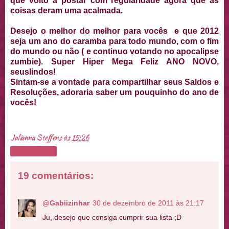
que volto a postar com regularidade agora que as
coisas deram uma acalmada.
Desejo o melhor do melhor para vocês e que 2012
seja um ano do caramba para todo mundo, com o fim
do mundo ou não ( e continuo votando no apocalipse
zumbie). Super Hiper Mega Feliz ANO NOVO,
seuslindos!
Sintam-se a vontade para compartilhar seus Saldos e
Resoluções, adoraria saber um pouquinho do ano de
vocês!
Julianna Steffens
às
15:26
Compartilhar
19 comentários:
@Gabiizinhar
30 de dezembro de 2011 às 21:17
Ju, desejo que consiga cumprir sua lista ;D