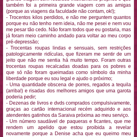
também foi a primeira grande viagem com as amigas
(porque as viagens da faculdade não contam, ok!);
- Trocentos kilos perdidos, e não me perguntem quantos
porque eu não tenho nem ideia, não me pesei e nem vou
me pesar tão cedo. Não foram todos que eu gostaria, mas
já foram meio caminho andado para voltar ao meu corpo
pré-depressão;
- Trocentas roupas lindas e sensuais, sem restrições
patologicamente ridículas, que fizeram me sentir de um
jeito que não me sentia há muito tempo. Foram outras
trocentas roupas recalcadas doadas para os pobres e
que só não foram queimadas como símbolo da minha
liberdade porque eu sou legal e ajudo o próximo;
- Uma quantidade obscena de porres, regados a tequila
(arriba!) e risadas dos melhores amigos que uma garota
poderia pedir;
- Dezenas de livros e dvds comprados compulsivamente,
graças ao cartão internacional recém adquirido e aos
atendentes gatinhos da Saraiva próxima ao meu serviço.
- Um número saudável de paqueras e ficantes, que me
rendem um apelido que estou proibida a revelar
novamente porque a Denise acha que eu queimo meu