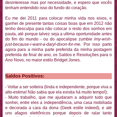
desinteresse mas por necessidade, e espero que vocês
tenham entendido isso do fundo do coração.
Eu me dei 2011 para colocar minha vida nos eixos, e
ganhei de presente tantas coisas boas que em 2012 não
tenho desculpa para não colocar o resto dos sonhos em
pauta, até porque talvez seja a ultima oportunidade antes
do fim do mundo - ou do apocalipse zumbie /
my-wish-
just-because-i-want-a-daryl-dixon-for-me
. Por isso parto
agora para a minha parte preferida da minha postagem
preferida de final de ano, os Saldos e Resoluções para o
Ano Novo, no maior estilo Bridget Jones.
Saldos Positivos:
- Voltar a ser solteira (linda e independente, porque viva a
alto-estima! Não sabia que ela existia há muito tempo!);
- Muito trabalho, que me ajudaram a adquirir tudo que
sonhei, entre eles a independência, uma casa mobiliada
e decorada a cara da dona (Geek estile indeed), e até
uns afagos eletrônicos porque depois de ralar tanto