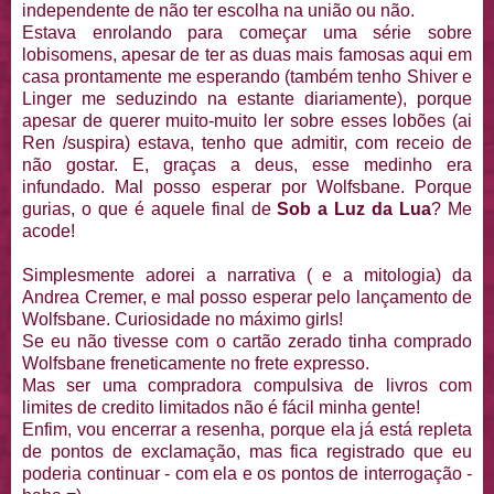
independente de não ter escolha na união ou não.
Estava enrolando para começar uma série sobre
lobisomens, apesar de ter as duas mais famosas aqui em
casa prontamente me esperando (também tenho Shiver e
Linger me seduzindo na estante diariamente), porque
apesar de querer muito-muito ler sobre esses lobões (ai
Ren /suspira) estava, tenho que admitir, com receio de
não gostar. E, graças a deus, esse medinho era
infundado. Mal posso esperar por Wolfsbane. Porque
gurias, o que é aquele final de
Sob a Luz da Lua
? Me
acode!
Simplesmente adorei a narrativa ( e a mitologia) da
Andrea Cremer, e mal posso esperar pelo lançamento de
Wolfsbane. Curiosidade no máximo girls!
Se eu não tivesse com o cartão zerado tinha comprado
Wolfsbane freneticamente no frete expresso.
Mas ser uma compradora compulsiva de livros com
limites de credito limitados não é fácil minha gente!
Enfim, vou encerrar a resenha, porque ela já está repleta
de pontos de exclamação, mas fica registrado que eu
poderia continuar - com ela e os pontos de interrogação -