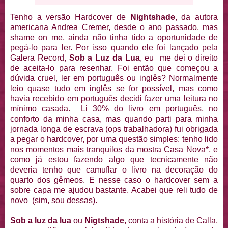
Tenho a versão Hardcover de
Nightshade
, da autora
americana Andrea Cremer, desde o ano passado, mas
shame on me, ainda não tinha tido a oportunidade de
pegá-lo para ler. Por isso quando ele foi lançado pela
Galera Record,
Sob a Luz da Lua
, eu me dei o direito
de aceita-lo para resenhar. Foi então que começou a
dúvida cruel, ler em português ou inglês? Normalmente
leio quase tudo em inglês se for possível, mas como
havia recebido em português decidi fazer uma leitura no
mínimo casada. Li 30% do livro em português, no
conforto da minha casa, mas quando parti para minha
jornada longa de escrava (ops trabalhadora) fui obrigada
a pegar o hardcover, por uma questão simples: tenho lido
nos momentos mais tranquilos da mostra Casa Nova*, e
como já estou fazendo algo que tecnicamente não
deveria tenho que camuflar o livro na decoração do
quarto dos gêmeos. E nesse caso o hardcover sem a
sobre capa me ajudou bastante. Acabei que reli tudo de
novo (sim, sou dessas).
Sob a luz da lua
ou
Nigtshade
, conta a história de Calla,