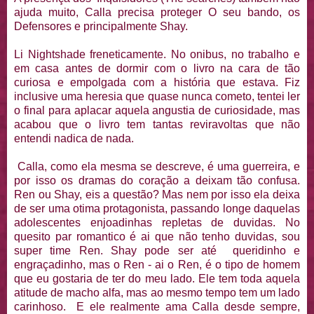
ajuda muito, Calla precisa proteger O seu bando, os
Defensores e principalmente Shay.
Li Nightshade freneticamente. No onibus, no trabalho e
em casa antes de dormir com o livro na cara de tão
curiosa e empolgada com a história que estava. Fiz
inclusive uma heresia que quase nunca cometo, tentei ler
o final para aplacar aquela angustia de curiosidade, mas
acabou que o livro tem tantas reviravoltas que não
entendi nadica de nada.
Calla, como ela mesma se descreve, é uma guerreira, e
por isso os dramas do coração a deixam tão confusa.
Ren ou Shay, eis a questão? Mas nem por isso ela deixa
de ser uma otima protagonista, passando longe daquelas
adolescentes enjoadinhas repletas de duvidas. No
quesito par romantico é ai que não tenho duvidas, sou
super time Ren. Shay pode ser até queridinho e
engraçadinho, mas o Ren - ai o Ren, é o tipo de homem
que eu gostaria de ter do meu lado. Ele tem toda aquela
atitude de macho alfa, mas ao mesmo tempo tem um lado
carinhoso. E ele realmente ama Calla desde sempre,