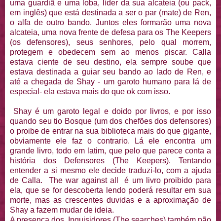
uma guardiã e uma loba, líder da sua alcateia (ou pack,
em inglês) que está destinada a ser o par (mate) de Ren,
o alfa de outro bando. Juntos eles formarão uma nova
alcateia, uma nova frente de defesa para os The Keepers
(os defensores), seus senhores, pelo qual morrem,
protegem e obedecem sem ao menos piscar. Calla
estava ciente de seu destino, ela sempre soube que
estava destinada a guiar seu bando ao lado de Ren, e
até a chegada de Shay - um garoto humano para lá de
especial- ela estava mais do que ok com isso.
Shay é um garoto legal e doido por livros, e por isso
quando seu tio Bosque (um dos chefões dos defensores)
o proibe de entrar na sua biblioteca mais do que gigante,
obviamente ele faz o contrario. Lá ele encontra um
grande livro, todo em latim, que pelo que parece conta a
história dos Defensores (The Keepers). Tentando
entender a si mesmo ele decide traduzi-lo, com a ajuda
de Calla. The war against all é um livro proibido para
ela, que se for descoberta lendo poderá resultar em sua
morte, mas as crescentes duvidas e a aproximação de
Shay a fazem mudar de ideia.
A presença dos Inquisidores (The searches) também não