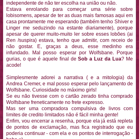
independente de não ter escolha na união ou não.
Estava enrolando para começar uma série sobre
lobisomens, apesar de ter as duas mais famosas aqui em
casa prontamente me esperando (também tenho Shiver e
Linger me seduzindo na estante diariamente), porque
apesar de querer muito-muito ler sobre esses lobões (ai
Ren /suspira) estava, tenho que admitir, com receio de
não gostar. E, graças a deus, esse medinho era
infundado. Mal posso esperar por Wolfsbane. Porque
gurias, o que é aquele final de
Sob a Luz da Lua
? Me
acode!
Simplesmente adorei a narrativa ( e a mitologia) da
Andrea Cremer, e mal posso esperar pelo lançamento de
Wolfsbane. Curiosidade no máximo girls!
Se eu não tivesse com o cartão zerado tinha comprado
Wolfsbane freneticamente no frete expresso.
Mas ser uma compradora compulsiva de livros com
limites de credito limitados não é fácil minha gente!
Enfim, vou encerrar a resenha, porque ela já está repleta
de pontos de exclamação, mas fica registrado que eu
poderia continuar - com ela e os pontos de interrogação -