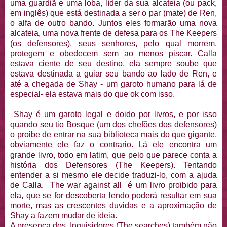
uma guardiã e uma loba, líder da sua alcateia (ou pack,
em inglês) que está destinada a ser o par (mate) de Ren,
o alfa de outro bando. Juntos eles formarão uma nova
alcateia, uma nova frente de defesa para os The Keepers
(os defensores), seus senhores, pelo qual morrem,
protegem e obedecem sem ao menos piscar. Calla
estava ciente de seu destino, ela sempre soube que
estava destinada a guiar seu bando ao lado de Ren, e
até a chegada de Shay - um garoto humano para lá de
especial- ela estava mais do que ok com isso.
Shay é um garoto legal e doido por livros, e por isso
quando seu tio Bosque (um dos chefões dos defensores)
o proibe de entrar na sua biblioteca mais do que gigante,
obviamente ele faz o contrario. Lá ele encontra um
grande livro, todo em latim, que pelo que parece conta a
história dos Defensores (The Keepers). Tentando
entender a si mesmo ele decide traduzi-lo, com a ajuda
de Calla. The war against all é um livro proibido para
ela, que se for descoberta lendo poderá resultar em sua
morte, mas as crescentes duvidas e a aproximação de
Shay a fazem mudar de ideia.
A presença dos Inquisidores (The searches) também não