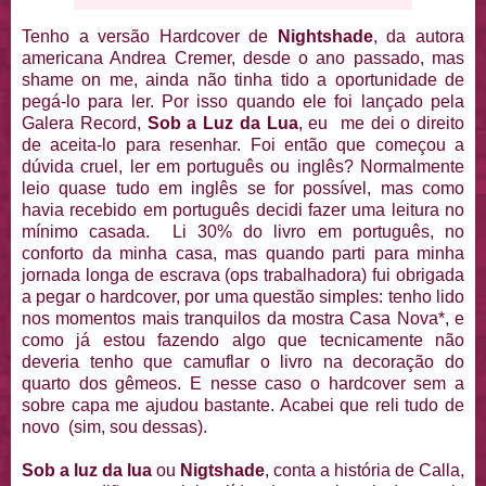
Tenho a versão Hardcover de
Nightshade
, da autora
americana Andrea Cremer, desde o ano passado, mas
shame on me, ainda não tinha tido a oportunidade de
pegá-lo para ler. Por isso quando ele foi lançado pela
Galera Record,
Sob a Luz da Lua
, eu me dei o direito
de aceita-lo para resenhar. Foi então que começou a
dúvida cruel, ler em português ou inglês? Normalmente
leio quase tudo em inglês se for possível, mas como
havia recebido em português decidi fazer uma leitura no
mínimo casada. Li 30% do livro em português, no
conforto da minha casa, mas quando parti para minha
jornada longa de escrava (ops trabalhadora) fui obrigada
a pegar o hardcover, por uma questão simples: tenho lido
nos momentos mais tranquilos da mostra Casa Nova*, e
como já estou fazendo algo que tecnicamente não
deveria tenho que camuflar o livro na decoração do
quarto dos gêmeos. E nesse caso o hardcover sem a
sobre capa me ajudou bastante. Acabei que reli tudo de
novo (sim, sou dessas).
Sob a luz da lua
ou
Nigtshade
, conta a história de Calla,