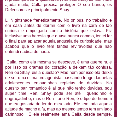
ajuda muito, Calla precisa proteger O seu bando, os
Defensores e principalmente Shay.
Li Nightshade freneticamente. No onibus, no trabalho e
em casa antes de dormir com o livro na cara de tão
curiosa e empolgada com a história que estava. Fiz
inclusive uma heresia que quase nunca cometo, tentei ler
o final para aplacar aquela angustia de curiosidade, mas
acabou que o livro tem tantas reviravoltas que não
entendi nadica de nada.
Calla, como ela mesma se descreve, é uma guerreira, e
por isso os dramas do coração a deixam tão confusa.
Ren ou Shay, eis a questão? Mas nem por isso ela deixa
de ser uma otima protagonista, passando longe daquelas
adolescentes enjoadinhas repletas de duvidas. No
quesito par romantico é ai que não tenho duvidas, sou
super time Ren. Shay pode ser até queridinho e
engraçadinho, mas o Ren - ai o Ren, é o tipo de homem
que eu gostaria de ter do meu lado. Ele tem toda aquela
atitude de macho alfa, mas ao mesmo tempo tem um lado
carinhoso. E ele realmente ama Calla desde sempre,